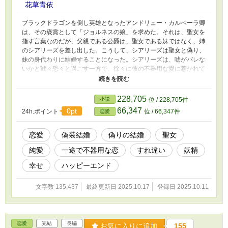
花草青依
ブラックドラゴンを倒し英雄となったアンドリュー・カルベーラ卿
は、その褒賞として「ジョルネスの娘」を求めた。それは、聖女を
指す言葉なのだが、父親である公爵は、聖女である妹ではなく、姉
のシアリーズを差し出した。こうして、シアリーズは聖女と偽り、
妹の身代わりに結婚することになった。シアリーズは、嘘がバレな
いかと戦々恐々と過ごす一方で、徐々に彼の不器用な愛に惹かれて
いく。 ■数年前に投稿していたもの（同タイトル/未完作品）の再
投稿となります。改稿の作業中に誤って消してしまいました。心苦
しいですが、新作（？）として、再upしていきます。 ■削除版と
228,705
小説
位 / 228,705件
の違いは、誤字脱字の修正および、追加エピソードを含めた加筆修
66,347
0pt
24h.ポイント
位 / 66,347件
恋愛
正を行ったことと、最終話まで書き終えていることです。 ■R-18
の文量は多くありません
恋愛
偽装結婚
偽りの結婚
聖女
純愛
一途で不器用な恋
すれ違い
妖精
幸せ
ハッピーエンド
文字数 135,437
最終更新日 2025.10.17
登録日 2025.10.11
恋愛
完結
長編
お気に入りに追加
155