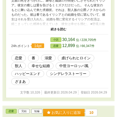
父親の死をきっかけに、継母と義妹の小間使いにさそられたイリシ
ア。彼女の癒しは愛を告げるミミズクだけだった。 そんな彼女の
もとに舞い込んで来た求婚状。それは、獣人族の公爵ノクスからの
ものだった。彼は番であるイリシアとの結婚を切に望んでいて、彼
女はそれを受け入れた。 結婚を期に変化するイリシアの生活は、
縮こまっていた精神を変えていき、彼女は幸せを掴む。 ■登場人物
の名前の決定と、誤字脱字のチェックにChatGPTを使用していま
す。本文は全て自筆で、AIに書かせたものではございません。
30,164
小説
位 / 228,705件
12,899
14pt
24h.ポイント
位 / 66,347件
恋愛
恋愛
番
溺愛
虐げられヒロイン
獣人
幸せな結婚
中世ヨーロッパ風
ハッピーエンド
シンデレラストーリー
ざまあ
文字数 10,326
最終更新日 2026.04.29
登録日 2026.04.29
恋愛
完結
短編
お気に入りに追加
10