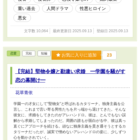
重い過去
人間ドラマ
性悪ヒロイン
悪女
文字数 10,064
最終更新日 2025.09.13
登録日 2025.09.13
恋愛
完結
短編
お気に入りに追加
23
【完結】堅物令嬢と勘違い求婚 ━学園を騒がす
恋の幕開け━
花草青依
学園一の才女にして“堅物女”と呼ばれるカタリーナ。独身主義を公
言し、これまで言い寄る男性たちを片っ端から退けてきた。そんな
彼女に、求婚をしてきたのがアレハンドロ。彼は、とんでもない誤
解から求婚してしまったのだ。周囲の誰もが面白がる中、彼は真っ
直ぐにアプローチを続ける。頑なに独身主義を貫き通そうとするカ
タリーナだったが、誠実で憎めないアレハンドロの姿に、少しずつ
心を動かされていく。