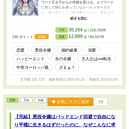
ワード王太子からの求婚を受ける。エドワード
に対して関心を持っていなかったイザベラだ
が、彼の恋人として振る舞ううちに、彼女は少
しずつ変わっていく。 ■《夢見る乙女のメモリ
アルシリーズ》2作目 ■拙作『捨てられた悪
役令嬢は大公殿下との新たな恋に夢を見る』と
30,164
小説
位 / 228,705件
同じ世界の話ですが、続編ではないです。王道
12,899
14pt
24h.ポイント
位 / 66,347件
恋愛
の恋愛物（のつもり） ■第17回恋愛小説大賞に
エントリーしています ■画像は生成
AI（ChatGPT）
恋愛
悪役令嬢
婚約破棄
溺愛
ハッピーエンド
氷の令嬢
主人公はnot転生
中世ヨーロッパ風
ざまぁ？
文字数 102,733
最終更新日 2025.05.10
登録日 2024.01.05
恋愛
完結
短編
お気に入りに追加
19
【完結】悪役令嬢はバッドエンド回避で自由にな
り平穏に生きるはずだったのに、なぜこんなに求