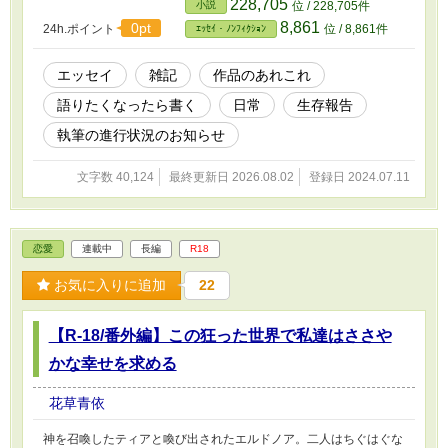
228,705
小説
位 / 228,705件
8,861
0pt
24h.ポイント
位 / 8,861件
ｴｯｾｲ・ﾉﾝﾌｨｸｼｮﾝ
エッセイ
雑記
作品のあれこれ
語りたくなったら書く
日常
生存報告
執筆の進行状況のお知らせ
文字数 40,124
最終更新日 2026.08.02
登録日 2024.07.11
恋愛
連載中
長編
R18
お気に入りに追加
22
【R-18/番外編】この狂った世界で私達はささや
かな幸せを求める
花草青依
神を召喚したティアと喚び出されたエルドノア。二人はちぐはぐな