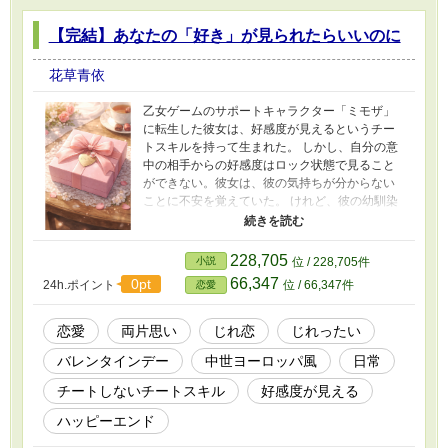
【完結】あなたの「好き」が見られたらいいのに
花草青依
乙女ゲームのサポートキャラクター「ミモザ」
に転生した彼女は、好感度が見えるというチー
トスキルを持って生まれた。 しかし、自分の意
中の相手からの好感度はロック状態で見ること
ができない。彼女は、彼の気持ちが分からない
ことに不安を覚えていた。 けれど、彼の幼馴染
が彼に告白するつもりだという話を知って、ミ
モザは彼にバレンタインデーのチョコを渡すこ
とを決意する。 ■不器用な男女のじれったい恋物
228,705
小説
位 / 228,705件
語です。 ■『捨てられた悪役令嬢は大公殿下との
66,347
0pt
24h.ポイント
位 / 66,347件
恋愛
新たな恋に夢を見る』と同じ世界の話ですが、
そちらを読まなくても問題なく読めます ■画像は
生成AI（ChatGPT） ■文章を明瞭にする作業や
恋愛
両片思い
じれ恋
じれったい
誤字脱字のチェックなどで生成AI（ChatGPT）
バレンタインデー
中世ヨーロッパ風
日常
を使用しています。本文はAIが生成したもので
はなく、全て自作になります。
チートしないチートスキル
好感度が見える
ハッピーエンド