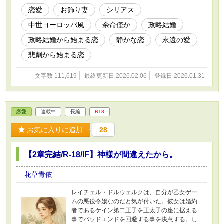
作業、誤字脱字チェック作業で生成
恋愛
お飾り妻
シリアス
AI（ChatGPT）を使用しています。本文は全て
中世ヨーロッパ風
余命僅か
政略結婚
自筆で、AIが生成したものではございません ■画
像は生成AI（ChatGPT）
政略結婚から始まる恋
静かな恋
永遠の愛
悲劇から始まる恋
文字数 111,619
最終更新日 2026.02.06
登録日 2026.01.31
恋愛
連載中
長編
R18
お気に入りに追加
28
【2章完結/R-18/IF】神様が間違えたから。
花草青依
レイチェル・ドルウェルクは、自分が乙女ゲー
ムの悪役令嬢なのだと気が付いた。彼女は婚約
者であるケイン第二王子を王太子の座に据える
事でバッドエンドを回避する事を決意する。し