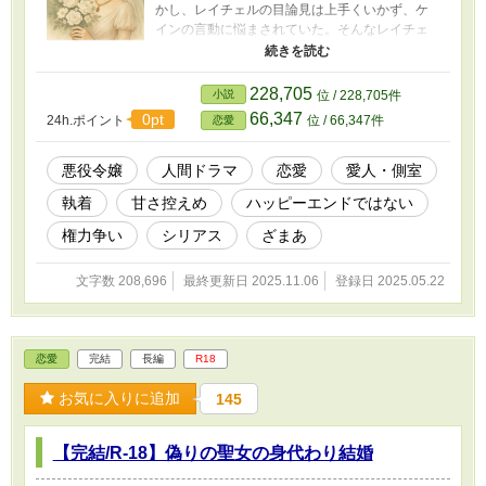
かし、レイチェルの目論見は上手くいかず、ケ
インの言動に悩まされていた。そんなレイチェ
ルに、ニコラス第一王子は好意を寄せてい
て･･････。二人の関係はある日を境に、急激に
変化をしていく。 ■拙作『赤い薔薇なんて、い
228,705
小説
位 / 228,705件
らない。』と『捨てられた悪役令嬢は大公殿下
66,347
0pt
24h.ポイント
位 / 66,347件
恋愛
との新たな恋に夢を見る』のパラレルワールド
（もし、レイチェルの婚約者がニコラスではな
く、ケインだったらver）。上記の作品を読んで
悪役令嬢
人間ドラマ
恋愛
愛人・側室
いなくても、全く問題なく読めます。すでに読
執着
甘さ控えめ
ハッピーエンドではない
んだことのある方は、「バタフライエフェク
ト」をお楽しみ下さい。 ■notテンプレ物で、
権力争い
シリアス
ざまあ
大道を外れています。「恋愛」をテーマにして
いますが、ジャンルとしてはいわゆる人間ドラ
文字数 208,696
最終更新日 2025.11.06
登録日 2025.05.22
マ。1章時点で、読了感はあまり良いものではな
いかも？（苦手な方はご遠慮下さい）
■(2025.6.24追記)1章の加筆修正を行いました。
「★」の付いている話は、追加エピソードにな
恋愛
完結
長編
R18
ります。 ■画像は生成AI（ChatGPT）
お気に入りに追加
145
【完結/R-18】偽りの聖女の身代わり結婚