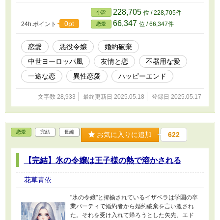
228,705
小説
位 / 228,705件
66,347
0pt
24h.ポイント
位 / 66,347件
恋愛
恋愛
悪役令嬢
婚約破棄
中世ヨーロッパ風
友情と恋
不器用な愛
一途な恋
異性恋愛
ハッピーエンド
文字数 28,933
最終更新日 2025.05.18
登録日 2025.05.17
恋愛
完結
長編
お気に入りに追加
622
【完結】氷の令嬢は王子様の熱で溶かされる
花草青依
"氷の令嬢"と揶揄されているイザベラは学園の卒
業パーティで婚約者から婚約破棄を言い渡され
た。それを受け入れて帰ろうとした矢先、エド