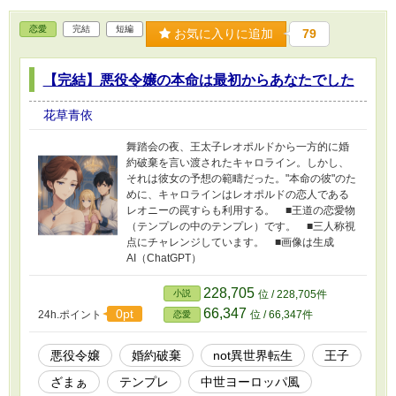
恋愛
完結
短編
お気に入りに追加
79
【完結】悪役令嬢の本命は最初からあなたでした
花草青依
舞踏会の夜、王太子レオポルドから一方的に婚
約破棄を言い渡されたキャロライン。しかし、
それは彼女の予想の範疇だった。"本命の彼"のた
めに、キャロラインはレオポルドの恋人である
レオニーの罠すらも利用する。 ■王道の恋愛物
（テンプレの中のテンプレ）です。 ■三人称視
点にチャレンジしています。 ■画像は生成
AI（ChatGPT）
228,705
小説
位 / 228,705件
66,347
0pt
24h.ポイント
位 / 66,347件
恋愛
悪役令嬢
婚約破棄
not異世界転生
王子
ざまぁ
テンプレ
中世ヨーロッパ風