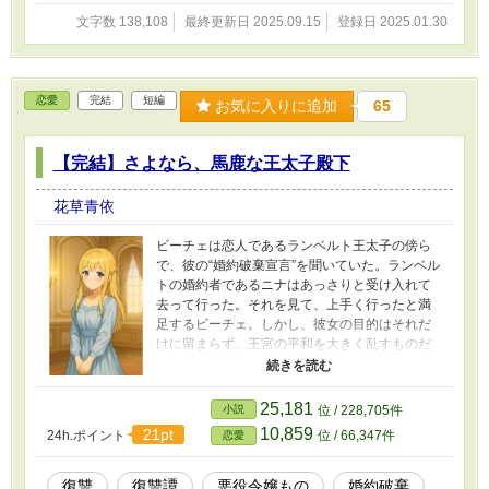
文字数 138,108
最終更新日 2025.09.15
登録日 2025.01.30
恋愛
完結
短編
お気に入りに追加
65
【完結】さよなら、馬鹿な王太子殿下
花草青依
ビーチェは恋人であるランベルト王太子の傍ら
で、彼の“婚約破棄宣言”を聞いていた。ランベル
トの婚約者であるニナはあっさりと受け入れて
去って行った。それを見て、上手く行ったと満
足するビーチェ。しかし、彼女の目的はそれだ
けに留まらず、王宮の平和を大きく乱すものだ
った。 ■主人公は、いわゆる「悪役令嬢もの」の
原作ヒロインのポジションの人です ■画像は生成
AI （ChatGPT）
25,181
小説
位 / 228,705件
10,859
21pt
24h.ポイント
位 / 66,347件
恋愛
復讐
復讐譚
悪役令嬢もの
婚約破棄