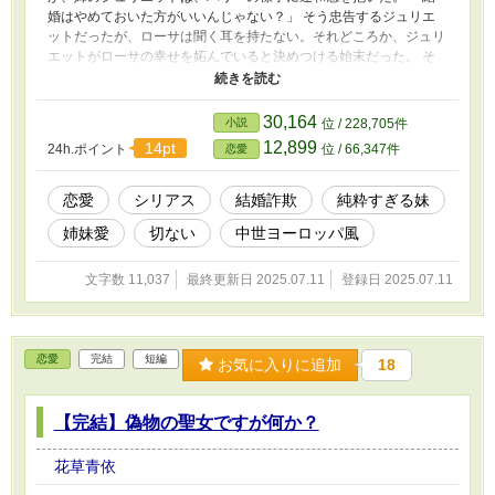
婚はやめておいた方がいいんじゃない？」 そう忠告するジュリエ
ットだったが、ローサは聞く耳を持たない。それどころか、ジュリ
エットがローサの幸せを妬んでいると決めつける始末だった。 そ
んなローサにジュリエットは問いかける。 「彼は別に女がいて、
彼にとってあなたは金づるにすぎない。あなたはそれでも彼を愛せ
るの？」と。
30,164
小説
位 / 228,705件
12,899
14pt
24h.ポイント
位 / 66,347件
恋愛
恋愛
シリアス
結婚詐欺
純粋すぎる妹
姉妹愛
切ない
中世ヨーロッパ風
文字数 11,037
最終更新日 2025.07.11
登録日 2025.07.11
恋愛
完結
短編
お気に入りに追加
18
【完結】偽物の聖女ですが何か？
花草青依