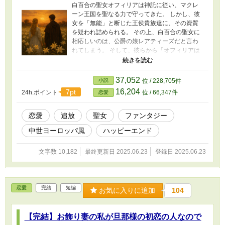
白百合の聖女オフィリアは神託に従い、マクレ
ーン王国を聖なる力で守ってきた。 しかし、彼
女を「無能」と断じた王侯貴族達に、その資質
を疑われ詰められる。 その上、白百合の聖女に
相応しいのは、公爵の娘レアティーズだと言わ
れてしまう。 そして、彼らから「オフィリアは
偽物の聖女だ」と断じられた時、オフィリアは
笑ってこう言い放った。 「はい。偽物の聖女で
すが何か」 ■多分、王道の追放物（テンプレ作
37,052
小説
位 / 228,705件
品） ■三人称視点に挑戦中 ■画像は生成
16,204
7pt
24h.ポイント
位 / 66,347件
恋愛
AI（ChatGPT）
恋愛
追放
聖女
ファンタジー
中世ヨーロッパ風
ハッピーエンド
文字数 10,182
最終更新日 2025.06.23
登録日 2025.06.23
恋愛
完結
短編
お気に入りに追加
104
【完結】お飾り妻の私が旦那様の初恋の人なので