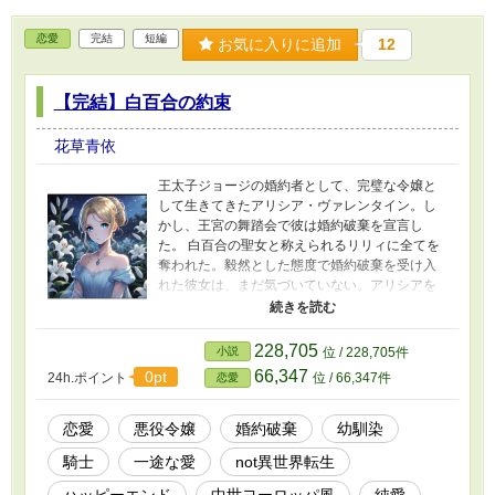
恋愛
完結
短編
お気に入りに追加
12
【完結】白百合の約束
花草青依
王太子ジョージの婚約者として、完璧な令嬢と
して生きてきたアリシア・ヴァレンタイン。し
かし、王宮の舞踏会で彼は婚約破棄を宣言し
た。 白百合の聖女と称えられるリリィに全てを
奪われた。毅然とした態度で婚約破棄を受け入
れた彼女は、まだ気づいていない。アリシアを
見守る優しい幼馴染の想いに･･････。/王道の悪
役令嬢の恋愛物/画像は生成AI（ChatGPT）
228,705
小説
位 / 228,705件
66,347
0pt
24h.ポイント
位 / 66,347件
恋愛
恋愛
悪役令嬢
婚約破棄
幼馴染
騎士
一途な愛
not異世界転生
ハッピーエンド
中世ヨーロッパ風
純愛