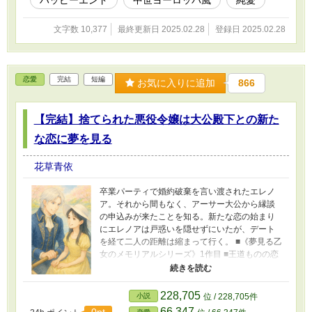
文字数 10,377
最終更新日 2025.02.28
登録日 2025.02.28
恋愛
完結
短編
お気に入りに追加
866
【完結】捨てられた悪役令嬢は大公殿下との新た
な恋に夢を見る
花草青依
卒業パーティで婚約破棄を言い渡されたエレノ
ア。それから間もなく、アーサー大公から縁談
の申込みが来たことを知る。新たな恋の始まり
にエレノアは戸惑いを隠せずにいたが、デート
を経て二人の距離は縮まって行く。 ■《夢見る乙
女のメモリアルシリーズ》1作目 ■王道ものの恋
愛小説 ■2026/4/4に改稿しました ■画像は生成
AI（ChatGPT）
228,705
小説
位 / 228,705件
66,347
0pt