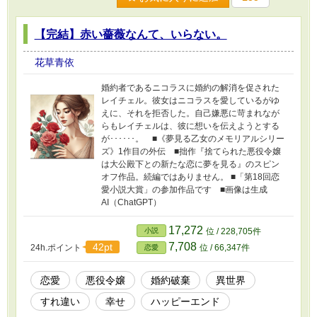
【完結】赤い薔薇なんて、いらない。
花草青依
婚約者であるニコラスに婚約の解消を促された
レイチェル。彼女はニコラスを愛しているがゆ
えに、それを拒否した。自己嫌悪に苛まれなが
らもレイチェルは、彼に想いを伝えようとする
が･･････。 ■《夢見る乙女のメモリアルシリー
ズ》1作目の外伝 ■拙作『捨てられた悪役令嬢
は大公殿下との新たな恋に夢を見る』のスピン
オフ作品。続編ではありません。 ■「第18回恋
愛小説大賞」の参加作品です ■画像は生成
AI（ChatGPT）
17,272
小説
位 / 228,705件
7,708
42pt
24h.ポイント
位 / 66,347件
恋愛
恋愛
悪役令嬢
婚約破棄
異世界
すれ違い
幸せ
ハッピーエンド