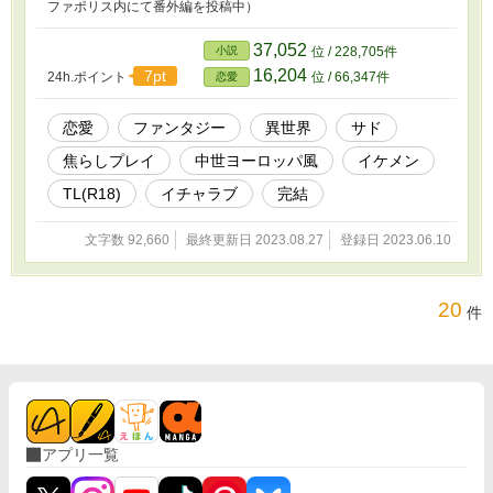
ファポリス内にて番外編を投稿中）
37,052
小説
位 / 228,705件
16,204
7pt
24h.ポイント
位 / 66,347件
恋愛
恋愛
ファンタジー
異世界
サド
焦らしプレイ
中世ヨーロッパ風
イケメン
TL(R18)
イチャラブ
完結
文字数 92,660
最終更新日 2023.08.27
登録日 2023.06.10
20
件
アプリ一覧