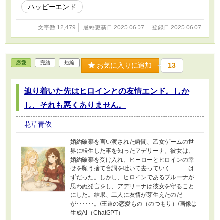
ハッピーエンド
文字数 12,479
最終更新日 2025.06.07
登録日 2025.06.07
恋愛
完結
短編
お気に入りに追加
13
辿り着いた先はヒロインとの友情エンド。しか
し、それも悪くありません。
花草青依
婚約破棄を言い渡された瞬間、乙女ゲームの世
界に転生した事を知ったアデリーナ。彼女は、
婚約破棄を受け入れ、ヒーローとヒロインの幸
せを願う捨て台詞を吐いて去っていく･･････は
ずだった。しかし、ヒロインであるブルーナが
思わぬ発言をし、アデリーナは彼女を守ること
にした。結果、二人に友情が芽生えたのだ
が･･････。/王道の恋愛もの（のつもり）/画像は
生成AI（ChatGPT）