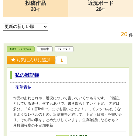
投稿作品
近況ボード
20
26
件
件
20
件
ｴｯｾｲ・ﾉﾝﾌｨｸｼｮﾝ
連載中
ｼｮｰﾄｼｮｰﾄ
お気に入りに追加
1
私の雑記帳
花草青依
作品のあれこれや、近況について書いていくつもりです。「雑記」
としている通り、何でもありで、書き散らしていく予定。 内容は
多分、「X（旧Twitter）にでも書いとけよ！」ってツッコみたくな
るようなレベルのもの。近況報告と称して、予定（目標）を書いた
り、その月の事をまとめたりしています。生存確認になるかも？
月数回程度の不定期更新