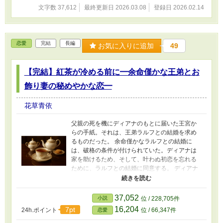
文字数 37,612
最終更新日 2026.03.08
登録日 2026.02.14
恋愛
完結
長編
お気に入りに追加
49
【完結】紅茶が冷める前に━余命僅かな王弟とお
飾り妻の秘めやかな恋━
花草青依
父親の死を機にディアナのもとに届いた王宮か
らの手紙。それは、王弟ラルフとの結婚を求め
るものだった。 余命僅かなラルフとの結婚に
は、破格の条件が付けられていた。ディアナは
家を助けるため、そして、叶わぬ初恋を忘れる
ために、ラルフとの結婚に同意する。 ディアナ
は、あくまでも「お飾り妻」に徹して、ラルフ
と深い関係になるつもりはなかった。けれど、
優しい彼と接していくうちに、彼女の心境は変
37,052
小説
位 / 228,705件
化し、彼に惹かれていく。 ■第19回恋愛小説大
16,204
7pt
24h.ポイント
位 / 66,347件
恋愛
賞のエントリー作品です ■プロットの超初期段階
と、文章を明瞭かつ読みやすくするための改稿