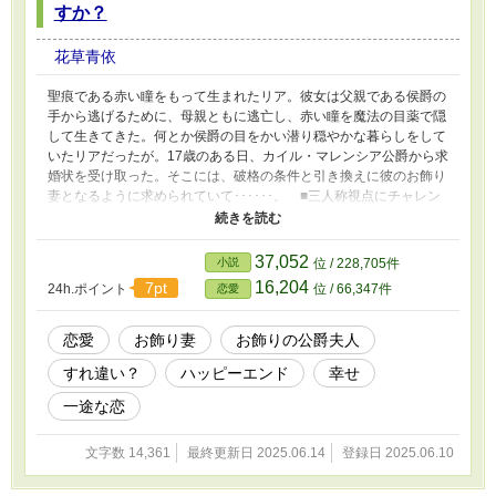
すか？
花草青依
聖痕である赤い瞳をもって生まれたリア。彼女は父親である侯爵の
手から逃げるために、母親ともに逃亡し、赤い瞳を魔法の目薬で隠
して生きてきた。何とか侯爵の目をかい潜り穏やかな暮らしをして
いたリアだったが。17歳のある日、カイル・マレンシア公爵から求
婚状を受け取った。そこには、破格の条件と引き換えに彼のお飾り
妻となるように求められていて･･････。 ■三人称視点にチャレン
ジしています ■2025.6.14に1話追加（最終話となる話を5話→6話
目に変更）
37,052
小説
位 / 228,705件
16,204
7pt
24h.ポイント
位 / 66,347件
恋愛
恋愛
お飾り妻
お飾りの公爵夫人
すれ違い？
ハッピーエンド
幸せ
一途な恋
文字数 14,361
最終更新日 2025.06.14
登録日 2025.06.10