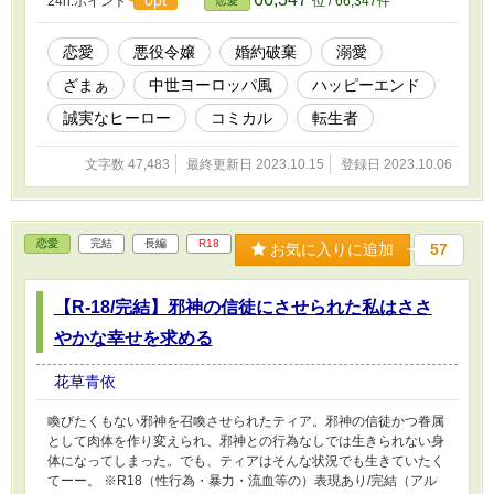
24h.ポイント
位 / 66,347件
恋愛
恋愛
悪役令嬢
婚約破棄
溺愛
ざまぁ
中世ヨーロッパ風
ハッピーエンド
誠実なヒーロー
コミカル
転生者
文字数 47,483
最終更新日 2023.10.15
登録日 2023.10.06
恋愛
完結
長編
R18
お気に入りに追加
57
【R-18/完結】邪神の信徒にさせられた私はささ
やかな幸せを求める
花草青依
喚びたくもない邪神を召喚させられたティア。邪神の信徒かつ眷属
として肉体を作り変えられ、邪神との行為なしでは生きられない身
体になってしまった。でも、ティアはそんな状況でも生きていたく
てーー。 ※R18（性行為・暴力・流血等の）表現あり/完結（アル