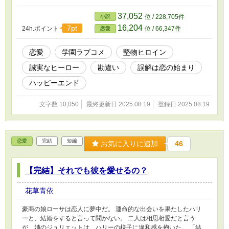
37,052
小説
位 / 228,705件
16,204
7pt
24h.ポイント
位 / 66,347件
恋愛
恋愛
学園ラブコメ
堅物ヒロイン
誠実なヒーロー
勘違い
誤解は恋の始まり
ハッピーエンド
文字数 10,050
最終更新日 2025.08.19
登録日 2025.08.19
恋愛
完結
短編
お気に入りに追加
46
【完結】それでも彼を愛せるの？
花草青依
豪商の娘ローサは恋人に夢中だ。 運命的な出会いを果たしたハリ
ーと、結婚をすると言って聞かない。 二人は相思相愛だと言う
が、姉のジュリエットは、ハリーの様子に違和感を抱いた。 「結