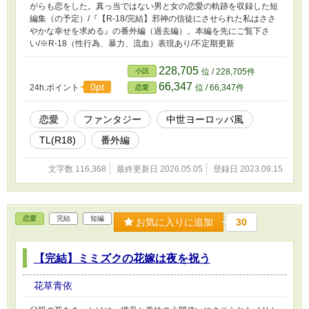
がらも恋をした。真っ当ではない男と女の恋愛の軌跡を収録した短
編集（の予定）/『【R-18/完結】邪神の信徒にさせられた私はささ
やかな幸せを求める』の番外編（過去編）。本編を先にご覧下さ
い/※R-18（性行為、暴力、流血）表現あり/不定期更新
228,705
小説
位 / 228,705件
66,347
0pt
24h.ポイント
位 / 66,347件
恋愛
恋愛
ファンタジー
中世ヨーロッパ風
TL(R18)
番外編
文字数 116,368
最終更新日 2026.05.05
登録日 2023.09.15
恋愛
完結
短編
お気に入りに追加
30
【完結】ミミズクの花嫁は夜を祝う
花草青依