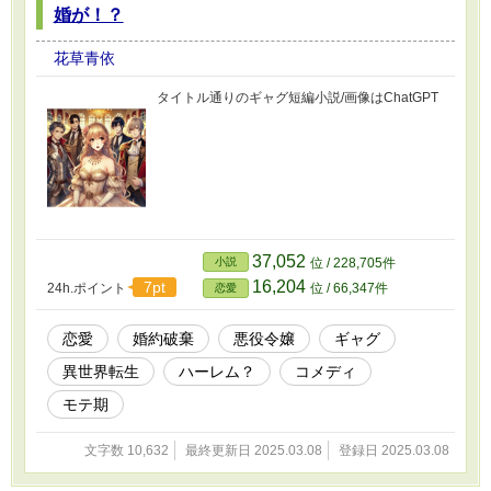
婚が！？
花草青依
タイトル通りのギャグ短編小説/画像はChatGPT
37,052
小説
位 / 228,705件
16,204
7pt
24h.ポイント
位 / 66,347件
恋愛
恋愛
婚約破棄
悪役令嬢
ギャグ
異世界転生
ハーレム？
コメディ
モテ期
文字数 10,632
最終更新日 2025.03.08
登録日 2025.03.08