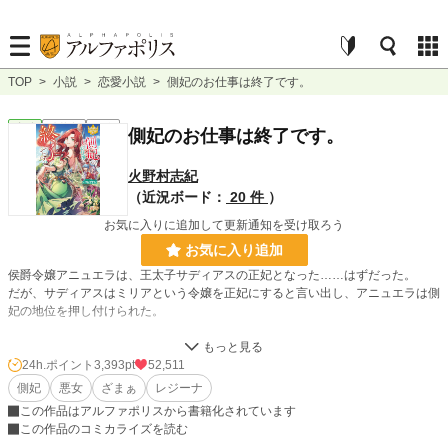
TOP
>
小説
>
恋愛小説
>
側妃のお仕事は終了です。
恋愛
連載中
長編
側妃のお仕事は終了です。
火野村志紀
（近況ボード：
20 件
）
お気に入りに追加して更新通知を受け取ろう
お気に入り追加
侯爵令嬢アニュエラは、王太子サディアスの正妃となった……はずだった。
だが、サディアスはミリアという令嬢を正妃にすると言い出し、アニュエラは側
妃の地位を押し付けられた。
それでも構わないと思っていたのだ。サディアスが「側妃は所詮お飾りだ」と言
い出すまでは。
24h.ポイント
3,393pt
52,511
側妃
悪女
ざまぁ
レジーナ
小説
388 位 / 228,843 件
この作品はアルファポリスから書籍化されています
この作品のコミカライズを読む
恋愛
230 位 / 66,375 件