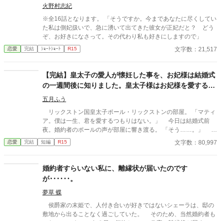
火野村志紀
※全16話となります。 「そうですか。今まであなたに尽くしてい
た私は側妃扱いで、急に湧いて出てきた彼女が正妃だと？ どう
ぞ、お好きになさって。その代わり私も好きにしますので」
文字数：21,517
恋愛
完結
ｼｮｰﾄｼｮｰﾄ
R15
【完結】皇太子の愛人が懐妊した事を、お妃様は結婚式
の一週間後に知りました。皇太子様はお妃様を愛するつ
もりは無いようです。
五月ふう
リックストン国皇太子ポール・リックストンの部屋。 「マティ
ア。僕は一生、君を愛するつもりはない。」 今日は結婚式前
夜。婚約者のポールの声が部屋に響き渡る。 「そう……。」 マ
ティアは小さく笑みを浮かべ、ゆっくりとソファーに身を預け
文字数：80,997
恋愛
完結
短編
R15
た。 明日、ポールの花嫁になるはずの彼女の名前はマティ
ア・ドントール。ドントール国第一王女。21歳。 リッカルド国
とドントール国の和平のために、マティアはこの国に嫁いでき
婚約者すらいない私に、離縁状が届いたのです
た。ポールとの結婚は政略的なもの。彼らの意志は一切介入して
が･･････。
いない。 「どんなことがあっても、僕は君を王妃とは認めな
い。」 ポールはマティアを憎しみを込めた目でマティアを見つ
夢草 蝶
める。美しい黒髪に青い瞳。ドントール国の宝石と評されるマテ
侯爵家の末姫で、人付き合いが好きではないシェーラは、邸の
ィア。 「私が……ずっと貴方を好きだったと知っても、妻として
敷地から出ることなく過ごしていた。 そのため、当然婚約者も
認めてくれないの……？」 「ちっ……」 ポールは顔をしかめて