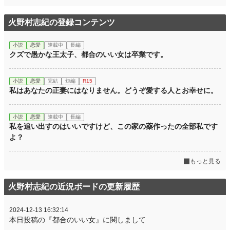
火野村志紀の登録コンテンツ
小説
恋愛
連載中
長編
クズで愚かな王太子、都合のいい女は卒業です。
小説
恋愛
完結
短編
R15
私はあなたの正妻にはなりません。どうぞ愛する人とお幸せに。
小説
恋愛
連載中
長編
私を追い出すのはいいですけど、この家の薬作ったの全部私です
よ？
もっと見る
火野村志紀の近況ボードの更新履歴
2024-12-13 16:32:14
本日投稿の『都合のいい女』に関しまして