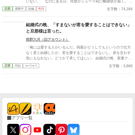
いない。 なのにある日、何故かシェーラ宛に離縁状が届く。
舌打ちをした。 「……だからどうした。幼いころのくだらない
差出人の名前に覚えのなかったシェーラは、間違いだろうとその
文字数：74,284
恋愛
連載中
短編
R15
感情に……今更意味はない。」 ポールは険しい顔でマティアを
離縁状を燃やしてしまう。 すると後日、見知らぬ男が怒りの形
睨みつける。銀色の髪に赤い瞳のポール。マティアにとってポー
相で邸に押し掛けてきて──？
ルは大切な初恋の相手。 だが、ポールにはマティアを愛すること
結婚式の晩、「すまないが君を愛することはできない」
はできない理由があった。 二人の結婚式が行われた一週間後、マ
と旦那様は言った。
ティアは衝撃の事実を知ることになる。 「サラが懐妊したですっ
て‥‥‥！？」
雨野六月（旧アカウント）
「俺には愛する人がいるんだ。両親がどうしてもというので仕方
なく君と結婚したが、君を愛することはできないし、床を交わす
気にもなれない。どうか了承してほしい」 結婚式の晩、新妻クロ
エが夫ロバートから要求されたのは、お飾りの妻になることだっ
文字数：3,886
恋愛
完結
ｼｮｰﾄｼｮｰﾄ
た。 「君さえ黙っていれば、なにもかも丸くおさまる」と諭され
て、クロエはそれを受け入れる。そして――
アプリ一覧