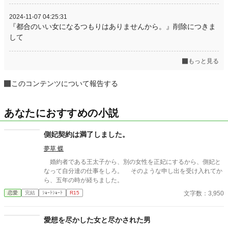
2024-11-07 04:25:31
『都合のいい女になるつもりはありませんから。』削除につきま
して
もっと見る
このコンテンツについて報告する
あなたにおすすめの小説
側妃契約は満了しました。
夢草 蝶
婚約者である王太子から、別の女性を正妃にするから、側妃と
なって自分達の仕事をしろ。 そのような申し出を受け入れてか
ら、五年の時が経ちました。
文字数：3,950
恋愛
完結
ｼｮｰﾄｼｮｰﾄ
R15
愛想を尽かした女と尽かされた男