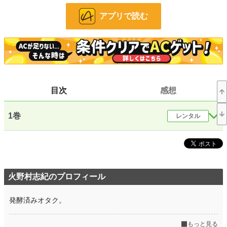
お気に入り
8,274
アプリで読む
24h.ポイント
3,393 pt
文字数(レンタル含む)
129,703
更新日時
2024.11.22 14:10
初回公開日時
2023.05.16 08:00
目次
感想
週間ポイント
38,470 pt (225 位)
1巻
レンタル
月間ポイント
114,713 pt (347 位)
年間ポイント
705,665 pt (619 位)
累計ポイント
12,683,885 pt (162 位)
火野村志紀のプロフィール
発酵済みオタク。
もっと見る