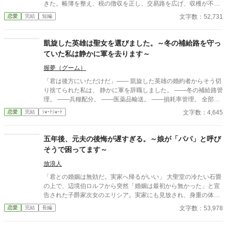
きた。帳簿を整え、税の徴収を正し、交易路を広げ、収穫が不安
私には関係ありません。 ※ざまぁパートは第16話〜です
定な年には備蓄を回す――伯爵家の体裁を保ってきたのは、いつ
文字数：52,731
恋愛
完結
短編
も彼女の実務だった。 だがある日、夫オスヴァルドが屋敷に連れ
帰ったのは“幼馴染”の女とその息子。 「彼女は可哀想なんだ」
「この子を跡取りにする」 そして人前で、平然と言い放つ。 ――
凱旋した英雄は聖女を選びました。～冬の補給路を守っ
「君の息子は、愛人の子の“下”で学べばいい」 その瞬間、リディ
ていた私は静かに軍を去ります～
アの中で何かが静かに終わった。怒鳴らない。泣かない。微笑み
すら崩さない。 「承知しました。では――正妻の役目は終わりま
握夢（グーム）
したね」
「君は後方にいただけだ」―― 凱旋した英雄の婚約者からそう切
り捨てられた私は、 静かに軍を辞職しました。 ――冬の補給路管
理。 ――兵糧配分。 ――医薬品輸送。 ――損耗率管理。 全部、
私の仕事だったのですが。 三週間後、 王国軍は補給崩壊。 「な
文字数：4,645
恋愛
完結
ｼｮｰﾄｼｮｰﾄ
ぜ食糧が届かない！」 「なぜ兵が飢える！」 ……逆にお聞きしま
すが、 今まで“なぜか全部上手く回っていた”理由を、 一度でも考
えたことはありましたか？ これは、 誰にも評価されなかった兵站
五年後、元夫の後悔が遅すぎる。～娘が「パパ」と呼び
官（へいたんかん）が、 隣国の辺境伯にだけ価値を見抜かれ、 人
そうで困ってます～
生を取り戻す物語。 今更「戻ってきてくれ」と泣きつかれても、
私は隣国の最高機密ですので――！
放浪人
「君との婚姻は無効だ。実家へ帰るがいい」 大聖堂の冷たい石畳
の上で、辺境伯ロルフから突然「婚姻は最初から無かった」と宣
告された子爵家次女のエリシア。実家にも見放され、身重の体で
王都の旧市街へ追放された彼女は、絶望のどん底で愛娘クララを
文字数：53,978
恋愛
完結
長編
出産する。 生き抜くために針と糸を握ったエリシアは、持ち前の
技術で不思議な力を持つ「祝布（しゅくふ）」を織り上げる職人