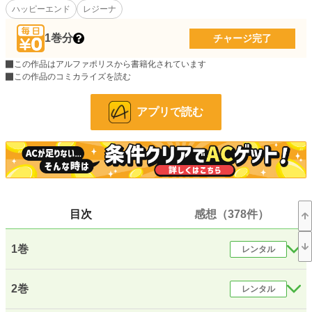
ハッピーエンド
レジーナ
アーロンのため、幸せな将来のため彼が経営する薬屋の仕事を毎日頑張っていた
レイフェルだったが、「仕事ばかりの冷たい女」と屋敷の使用人からは冷遇され
ていた。
1巻分
チャージ完了
さらにアーロンからも一方的に婚約破棄を言い渡され、なんと妹が新しい婚約者
になった。
この作品はアルファポリスから書籍化されています
この作品のコミカライズを読む
実家からも逃げ出し、孤独の身となったレイフェルだったが……
アプリで読む
小説
2,904 位 / 228,864 件
恋愛
1,610 位 / 66,381 件
お気に入り
16,225
24h.ポイント
504 pt
目次
感想（378件）
文字数(レンタル含む)
433,421
更新日時
2024.08.21 21:50
1巻
レンタル
初回公開日時
2021.06.28 13:54
週間ポイント
4,614 pt (2,216 位)
2巻
レンタル
月間ポイント
25,480 pt (1,859 位)