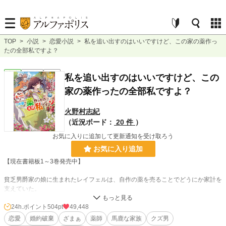
TOP
>
小説
>
恋愛小説
>
私を追い出すのはいいですけど、この家の薬作っ
たの全部私ですよ？
恋愛
連載中
長編
私を追い出すのはいいですけど、この
家の薬作ったの全部私ですよ？
火野村志紀
（近況ボード：
20 件
）
お気に入りに追加して更新通知を受け取ろう
お気に入り追加
【現在書籍板1～3巻発売中】
貧乏男爵家の娘に生まれたレイフェルは、自作の薬を売ることでどうにか家計を
支えていた。
妹を溺愛してばかりの両親と、我慢や勉強が嫌いな妹のために苦労を重ねていた
彼女にも春かやって来る。
24h.ポイント
504pt
49,448
薬師としての腕を認められ、レオル伯アーロンの婚約者になったのだ。
恋愛
婚約破棄
ざまぁ
薬師
馬鹿な家族
クズ男