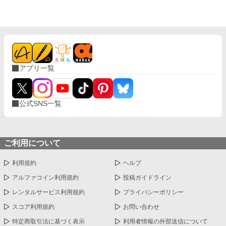
として立ち上がる。施しではなく「仕事」として正当な対価を払
い、決して土足で踏み込んでこない救恤院の監督官リュシアンの
温かい優しさに触れエリシアは少しずつ人間らしい心と笑顔を取
り戻していった。 しかし五年後。辺境を襲った疫病を救うための
緊急要請を通じ、エリシアは冷酷だった元夫ロルフと再会してし
まう。しかも隣にいる娘の青い瞳は彼と瓜二つだった。 「すまな
い。私は父としての責任を果たす」 かつての合理主義の塊だった
アプリ一覧
元夫は、自らの過ちを深く悔い、家の権益を捨ててでも母子を守
る「強固な盾」になろうとする。娘のクララもまた、危機から救
ってくれた彼を「パパ」と呼び始めてしまい……。 だが、どんな
に後悔されても、どんなに身を挺して守られても、一度完全に壊
公式SNS一覧
された関係が元に戻ることは絶対にない。エリシアが真の伴侶と
して選ぶのは、凍えた心を溶かし、温かい日常を共に歩んでくれ
たリュシアンただ一人だった。 これは、全てを奪われた一人の女
性が母として力強く成長し誰にも脅かされることのない「本物の
家族」と「静かで確かな幸福」を自分の手で選び取るまでの物
ご利用について
語。
利用規約
ヘルプ
アルファコイン利用規約
投稿ガイドライン
レンタルサービス利用規約
プライバシーポリシー
スコア利用規約
お問い合わせ
特定商取引法に基づく表示
利用者情報の外部送信について