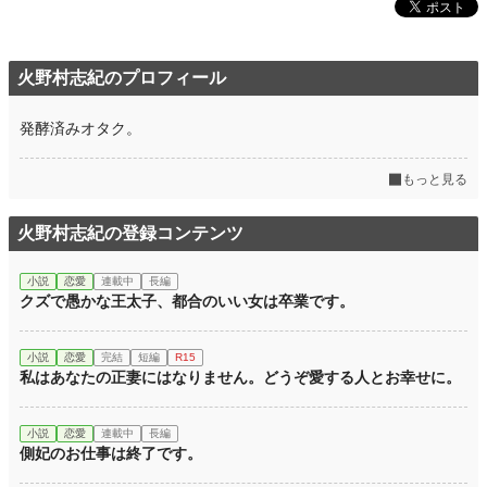
火野村志紀のプロフィール
発酵済みオタク。
もっと見る
火野村志紀の登録コンテンツ
小説
恋愛
連載中
長編
クズで愚かな王太子、都合のいい女は卒業です。
小説
恋愛
完結
短編
R15
私はあなたの正妻にはなりません。どうぞ愛する人とお幸せに。
小説
恋愛
連載中
長編
側妃のお仕事は終了です。