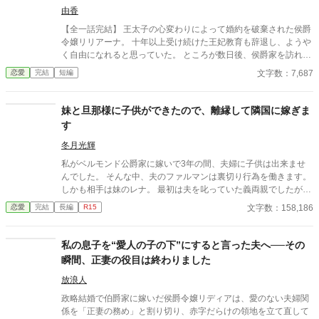
下が求婚してきます〜
由香
【全一話完結】 王太子の心変わりによって婚約を破棄された侯爵
令嬢リリアーナ。 十年以上受け続けた王妃教育も辞退し、ようや
く自由になれると思っていた。 ところが数日後、侯爵家を訪れた
のは国王陛下本人。 「王妃教育を辞退されると困る。私の妃にな
文字数：7,687
恋愛
完結
短編
ってほしい」 努力を踏みにじった王太子はすべてを失い、選ばれ
たのは誠実に生きてきた彼女だった。 これは、年上国王に溺愛さ
れながら、世界一幸せな王妃になるまでの逆転ラブストーリー。
妹と旦那様に子供ができたので、離縁して隣国に嫁ぎま
す
冬月光輝
私がベルモンド公爵家に嫁いで3年の間、夫婦に子供は出来ませ
んでした。 そんな中、夫のファルマンは裏切り行為を働きます。
しかも相手は妹のレナ。 最初は夫を叱っていた義両親でしたが、
レナに子供が出来たと知ると私を責めだしました。 夫も婚約中か
文字数：158,186
恋愛
完結
長編
R15
ら私からの愛は感じていないと口にしており、あの頃に婚約破棄
していればと謝罪すらしません。 最後には、二人と子供の幸せを
害する権利はないと言われて離縁させられてしまいます。 それか
私の息子を“愛人の子の下”にすると言った夫へ──その
らまもなくして、隣国の王子であるレオン殿下が我が家に現れま
瞬間、正妻の役目は終わりました
した。 「約束どおり、私の妻になってもらうぞ」 確かにそんな約
束をした覚えがあるような気がしますが、殿下はまだ5歳だった
放浪人
ような……。 言われるがままに、隣国へ向かった私。 その頃にな
政略結婚で伯爵家に嫁いだ侯爵令嬢リディアは、愛のない夫婦関
って、子供が出来ない理由は元旦那にあることが発覚して――。
係を「正妻の務め」と割り切り、赤字だらけの領地を立て直して
ベルモンド公爵家ではひと悶着起こりそうらしいのですが、もう