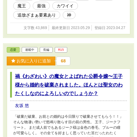
魔王
最強
カワイイ
追放ざまぁ要素あり
神
文字数 43,869
最終更新日 2023.05.29
登録日 2023.04.27
恋愛
連載中
長編
R15
お気に入りに追加
68
禍《わざわい》の魔女とよばれた公爵令嬢〜王子
様から婚約を破棄されました。ほんとは聖女のわ
たくしなのによろしいのでしょうか？
友坂 悠
「破棄だ破棄、お前との婚約は今日限りで破棄させてもらう！！」
そんな物凄い勢いで怒鳴り散らす目の前の男性。 王子、ジークフ
リート。 まだ成人前でもあるジーク様は金色の巻毛、ブルーの瞳
が可愛らしく。 その全てを好ましく思っていた筈だったわたく