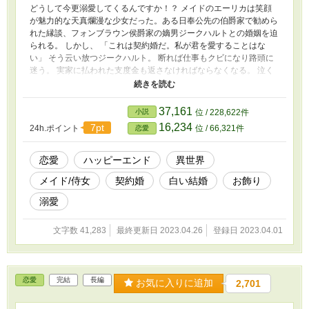
どうして今更溺愛してくるんですか！？ メイドのエーリカは笑顔
が魅力的な天真爛漫な少女だった。ある日奉公先の伯爵家で勧めら
れた縁談、フォンブラウン侯爵家の嫡男ジークハルトとの婚姻を迫
られる。 しかし、 「これは契約婚だ。私が君を愛することはな
い」 そう云い放つジークハルト。 断れば仕事もクビになり路頭に
迷う。 実家に払われた支度金も返さなければならなくなる。 泣く
泣く頷いて婚姻を結んだものの、元々不本意であったのにこんな事
を言われるなんて。 このままじゃダメ。 なんとかして契約婚を解
消したいと画策するエーリカ。 しかしなかなかうまくいかず、 そ
37,161
小説
位 / 228,622件
れよりも、最近ジークハルトさまの態度も変わってきて？ え？
16,234
7pt
24h.ポイント
位 / 66,321件
恋愛
君を愛することはないだなんて仰ったのに、なんでわたくし溺愛さ
れちゃってるんですか？
恋愛
ハッピーエンド
異世界
メイド/侍女
契約婚
白い結婚
お飾り
溺愛
文字数 41,283
最終更新日 2023.04.26
登録日 2023.04.01
恋愛
完結
長編
お気に入りに追加
2,701