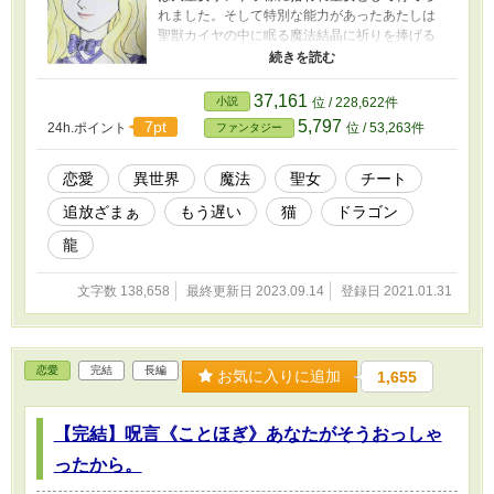
れました。そして特別な能力があったあたしは
聖獣カイヤの中に眠る魔法結晶に祈りを捧げる
ことでこの国の聖都全体を覆う結界をはってい
たのです。 でも、その大聖女様がお亡くなりに
なった時、あたしは王宮の中にあった聖女宮か
37,161
小説
位 / 228,622件
ら追い出されることになったのです。 住むとこ
5,797
7pt
24h.ポイント
位 / 53,263件
ファンタジー
ろもなく身寄りもないあたしはなんとか街で雇
ってもらおうとしますが、そこにも意地悪な聖
女長さま達の手が伸びて居ました。 聖都に居場
恋愛
異世界
魔法
聖女
チート
所の無くなったあたしはカイヤを連れて森を彷
追放ざまぁ
もう遅い
猫
ドラゴン
徨うのでした……。 そこで出会った龍神族のレ
ヴィアさん。 彼女から貰った魔ギア、ドラゴン
龍
オプスニルと龍のシズクを得たレティーナは、
最強の能力を発揮する！ 追放された聖女の冒険
文字数 138,658
最終更新日 2023.09.14
登録日 2021.01.31
物語の開幕デス！
恋愛
完結
長編
お気に入りに追加
1,655
【完結】呪言《ことほぎ》あなたがそうおっしゃ
ったから。