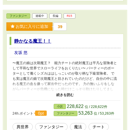
たのか。 家業が上手くいくようになったらもう用無しなのか。
だまされていたのかと傷心のまま実家に戻る彼女を待っていたの
は、まさかのラインハルトと妹マリアーナの婚約披露。 悲しみ
ファンタジー
連載中
長編
R15
のまま心が虚になったまま領地に逃げ引き篭もるアリーシアだった
が…… 夫と妹に、いや、家族全てから裏切られたお飾り妻のア
お気に入りに追加
39
リーシア。 彼女が心の平穏を取り戻し幸せになるまでの物語。
静かなる魔王！！
友坂 悠
〜魔王の娘は次期魔王？ 能力チートの絶対魔王は平凡な冒険者と
して平和な世界でスローライフをおくりたい〜 パーティーのポー
ターとして働くシズカははしっこいのが取り柄な下級冒険者。 で
も実は魔王の娘で次期魔王と目されていたのだけど、自分の中に流
れる魔王の血を嫌って家出中だったのです。 力の無いふりをしな
がらパーティーが危機になった時だけこっそり助けたりしてまし
た。 このまま平和なスローライフを送れるかなぁと思ってた矢
先、父の魔王が寿命で消失。 後継者争いの果て地上の平和が脅か
されるのを見過ごせなくなったシズカはなんとかしようと奮闘する
228,622
小説
位 / 228,622件
のですが……。 実は最強の魔王シズカが繰り広げる最強最カワイ
53,263
0pt
24h.ポイント
位 / 53,263件
ファンタジー
イファンタジー！
異世界
ファンタジー
魔法
チート