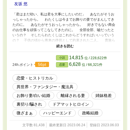
友坂 悠
「君はまだ幼い、私は君を大事にしたいのだ」 あなたがそうお
っしゃったから。 わたくしは今までお飾りの妻でがまんしてき
たのに。 あなたがそうおっしゃったから。 好きでもない商会
のお仕事を頑張ってこなしてきたのに。 全部全部、嘘だったと
いうの？ そしたらわたくしはこれからどうすればいいっていう
の？ 子供の頃から将来の伴侶として約束された二人。 貴族ら
しく、外あたりが良く温厚に見えるように育ったラインハルト。
貞淑な令嬢、夫を支えるべき存在になるようにと育てられたアリ
ーシア。 二人は両家に祝福され結婚したはず、だった。 しか
14,815
小説
位 / 228,622件
し。 結婚したのはラインハルトが１８になった歳、アリーシア
6,628
56pt
24h.ポイント
位 / 66,321件
恋愛
はまだ１４歳だった。 だから、彼のその言葉を疑いもせず信じ
たアリーシア。 それがまさか、三年後にこんなことになるなん
て。 三年間白い結婚を継続した夫婦は子を残す意思が無いもの
恋愛・ヒストリカル
と認められ、政略的な両家のしがらみや契約を破棄し離縁できる。
異世界・ファンタジー・魔法具
それがこの国の貴族の婚姻の決まりだった。 元は親同士の契
約に逆らって離縁しやり直すための決まり事。 もちろん、そん
お飾り妻/白い結婚
離縁される妻
姉妹格差
な肉体的繋がりなど無くても婚姻を継続する夫婦は存在する。
いや、貴族であれば政略結婚が当たり前、愛はなくても結婚生活は
裏切り/騙され
ドアマットヒロイン
続いていく。 貴族の結婚なんて所詮そんなもの。 家同士のつ
微ざまぁ
ハッピーエンド
政略結婚
ながりさえあれば問題ないのであれば、そこに愛なんてものがなく
ってもしょうがないのかも、知れない。 けれど。 まさかそん
なラインハルトから離婚を言い出されるとは思ってもいなかったア
文字数 81,438
最終更新日 2023.06.24
登録日 2023.06.03
リーシア。 自分は傾いた家を立て直すまでのかりそめの妻だっ