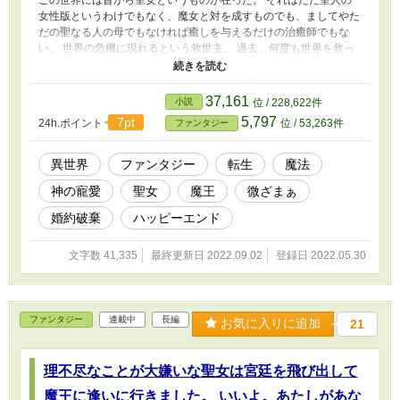
女性版というわけでもなく、魔女と対を成すものでも、ましてやた
だの聖なる人の母でもなければ癒しを与えるだけの治癒師でもな
い。 世界の危機に現れるという救世主。 過去、何度も世界を救っ
たと言われる伝説の少女。 彼女こそ女神の生まれ変わりに違いな
いと、そう人々から目されたそんな女性。 それが、「聖女」と呼
ばれていた存在だった。 皇太子の婚約者でありながら、姉クラウ
37,161
小説
位 / 228,622件
ディアにもジーク皇太子にも疎まれた結果、聖女マリアンヌは正教
5,797
7pt
24h.ポイント
位 / 53,263件
ファンタジー
会より聖女位を剥奪され追放された。 喉を潰され魔力を封じられ
断罪の場に晒されたマリアンヌ。 そのまま野獣の森に捨てられま
すが…… 野獣に襲われてすんでのところでその魔力を解放した聖
異世界
ファンタジー
転生
魔法
女マリアンヌ。 そこで出会ったマキナという少年が実は魔王の生
神の寵愛
聖女
魔王
微ざまぁ
まれ変わりである事を知ります。 神は、欲に塗れた人には恐怖を
持って相対す、そういう考えから魔王の復活を目論んでいました。
婚約破棄
ハッピーエンド
それに対して異議を唱える聖女マリアンヌ。 なんとかマキナが魔
王として覚醒してしまう事を阻止しようとします。 聖都を離れ生
文字数 41,335
最終更新日 2022.09.02
登録日 2022.05.30
活する2人でしたが、マキナが彼女に依存しすぎている事を問題視
するマリアンヌ。 それをなんとかする為に、魔物退治のパーティ
ーに参加することに。 自分が人の役にたてば、周りの人から認め
てもらえる。 マキナにはそういった経験が必要だとの思いから無
ファンタジー
連載中
長編
理矢理彼を参加させますが。
お気に入りに追加
21
理不尽なことが大嫌いな聖女は宮廷を飛び出して
魔王に逢いに行きました。 いいよ。あたしがあな