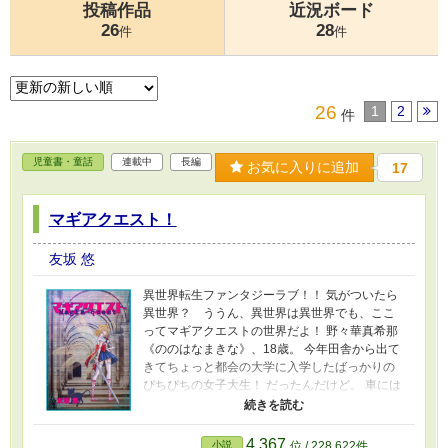
投稿作品
近況ボード
26
28
件
件
26
1
2
件
児童書・童話
連載中
長編
お気に入りに追加
17
マギアクエスト！
友坂 悠
異世界転生ファンタジーラブ！！ 気がついたら
異世界？ ううん、異世界は異世界でも、ここ
ってマギアクエストの世界だよ！ 野々華真希那
《ののはなまきな》、18歳。 今年田舎から出て
きてちょっと都会の大学に入学したばっかりの
ぴちぴちの女子大生！ だったんだけど。 車には
ねられたと思ったら気がついたらデバッガーの
バイトでやりこんでたゲームの世界に転生して
た。 それもゲーム世界のアバター、マキナとし
4,367
小説
位 / 228,622件