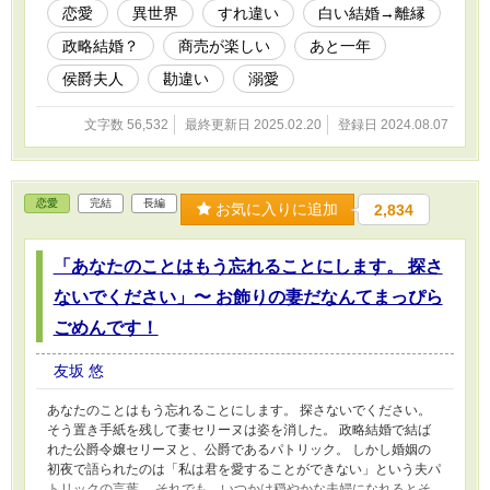
す。 四万字ほどの中編。お楽しみいただけたらうれしいです。 ※
恋愛
異世界
すれ違い
白い結婚→離縁
本編はマリエルの感情がメインだったこともあってマリエル一人称
政略結婚？
商売が楽しい
あと一年
をベースにジュリウス視点を入れていましたが、番外部分は基本三
人称でお送りしています。
侯爵夫人
勘違い
溺愛
文字数 56,532
最終更新日 2025.02.20
登録日 2024.08.07
恋愛
完結
長編
お気に入りに追加
2,834
「あなたのことはもう忘れることにします。 探さ
ないでください」〜 お飾りの妻だなんてまっぴら
ごめんです！
友坂 悠
あなたのことはもう忘れることにします。 探さないでください。
そう置き手紙を残して妻セリーヌは姿を消した。 政略結婚で結ば
れた公爵令嬢セリーヌと、公爵であるパトリック。 しかし婚姻の
初夜で語られたのは「私は君を愛することができない」という夫パ
トリックの言葉。 それでも、いつかは穏やかな夫婦になれるとそ