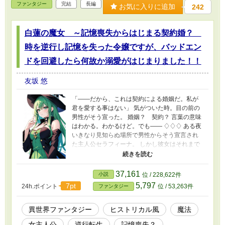
ファンタジー
完結
長編
て。 「それって要するに、ただのお飾り妻ってことですか！？」
お気に入りに追加
242
「何故わたくしに白羽の矢が立ったのですか！？ どうして！？」
事情もわからずただただやるせない気持ちになるシルフィーナでし
た。 それでも、侯爵夫人としての務めは果たそうと、頑張ろうと
白蓮の魔女 ～記憶喪失からはじまる契約婚？
思うのでしたが……。 ※本編完結済デス。番外編を開始しまし
時を逆行し記憶を失った令嬢ですが、バッドエン
た。 ※第二部開始しました。
ドを回避したら何故か溺愛がはじまりました！！
友坂 悠
「——だから、これは契約による婚姻だ。私が
君を愛する事はない」 気がついた時。目の前の
男性がそう宣った。 婚姻？ 契約？ 言葉の意味
はわかる。わかるけど。でも—— ♢♢♢ ある夜
いきなり見知らぬ場所で男性からそう宣言され
た主人公セラフィーナ。 しかし彼女はそれまで
の記憶を失っていて。 自分が誰かもどうしてこ
こにいるかもわからない状態だった。 記憶がな
いままでもなんとか前向きに今いる状態を受け
37,161
小説
位 / 228,622件
入れていくセラフィーナ。 その明るい性格に、
5,797
7pt
24h.ポイント
位 / 53,263件
ファンタジー
『ろくに口もきけないおとなしい控えめな女
性』と聞かされていた彼女の契約上の夫、ルー
クヴァルト・ウイルフォード公爵も次第に心を
異世界ファンタジー
ヒストリカル風
魔法
開いていく。 そして、彼女のその身に秘めた魔
女主人公
逆行転生
記憶喪失？