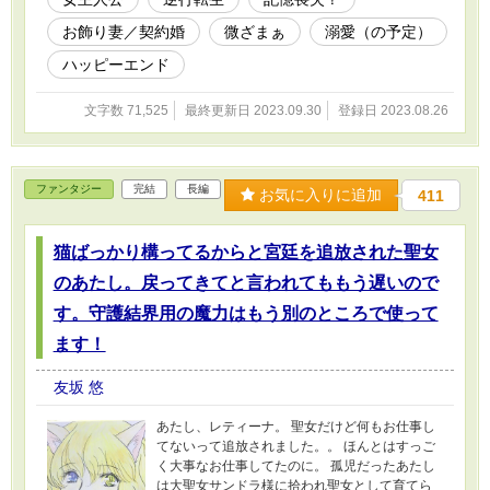
法の力によって危機から救われたことで、彼の
彼女を見る目は劇的に変わったのだった。 これ
お飾り妻／契約婚
微ざまぁ
溺愛（の予定）
は、内気で暗い陰鬱令嬢と渾名されていたお飾
り妻のセラフィーナが、自分と兄、そして最愛
ハッピーエンド
の夫の危機に直面した際、大魔法使い「白蓮の
魔女」であった前世を思い出し、その権能を解
文字数 71,525
最終更新日 2023.09.30
登録日 2023.08.26
放して時間を逆行したことで一時的に記憶が混
乱、喪失するも、記憶がないままでもその持ち
前のバイタリティと魔法の力によって活躍し、
幸せを掴むまでの物語。
ファンタジー
完結
長編
お気に入りに追加
411
猫ばっかり構ってるからと宮廷を追放された聖女
のあたし。戻ってきてと言われてももう遅いので
す。守護結界用の魔力はもう別のところで使って
ます！
友坂 悠
あたし、レティーナ。 聖女だけど何もお仕事し
てないって追放されました。。 ほんとはすっご
く大事なお仕事してたのに。 孤児だったあたし
は大聖女サンドラ様に拾われ聖女として育てら