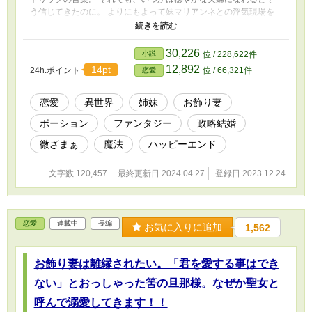
う信じてきたのに。 よりにもよって妹マリアンネとの浮気現場を
目撃してしまったセリーヌは。 泣き崩れ寝て転生前の記憶を夢に
見た拍子に自分が生前日本人であったという意識が蘇り。 もう何
もかも捨てて家出をする決意をするのです。 全てを捨てて家を出
30,226
小説
位 / 228,622件
て、まったり自由に生きようと頑張るセリーヌ。 そんな彼女が新
12,892
14pt
24h.ポイント
位 / 66,321件
恋愛
しい恋を見つけて幸せになるまでの物語。
恋愛
異世界
姉妹
お飾り妻
ポーション
ファンタジー
政略結婚
微ざまぁ
魔法
ハッピーエンド
文字数 120,457
最終更新日 2024.04.27
登録日 2023.12.24
恋愛
連載中
長編
お気に入りに追加
1,562
お飾り妻は離縁されたい。「君を愛する事はでき
ない」とおっしゃった筈の旦那様。なぜか聖女と
呼んで溺愛してきます！！