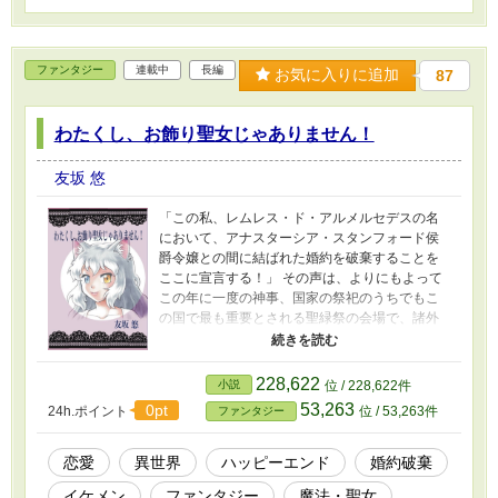
ファンタジー
連載中
長編
お気に入りに追加
87
わたくし、お飾り聖女じゃありません！
友坂 悠
「この私、レムレス・ド・アルメルセデスの名
において、アナスターシア・スタンフォード侯
爵令嬢との間に結ばれた婚約を破棄することを
ここに宣言する！」 その声は、よりにもよって
この年に一度の神事、国家の祭祀のうちでもこ
の国で最も重要とされる聖緑祭の会場で、諸外
国からの特使、大勢の来賓客が見守る中、長官
不在の聖女宮を預かるレムレス・ド・アルメル
セデス王太子によって発せられた。 ここ、アル
228,622
小説
位 / 228,622件
メルセデスは神に護られた剣と魔法の国。 その
53,263
0pt
24h.ポイント
位 / 53,263件
ファンタジー
聖都アルメリアの中央に位置する聖女宮広場に
は、荘厳な祭壇と神楽舞台が設置され。 その祭
壇の目の前に立つ王太子に向かって、わたくし
恋愛
異世界
ハッピーエンド
婚約破棄
は真意を正すように詰め寄った。 「理由を。せ
イケメン
ファンタジー
魔法・聖女
めて理由をお伺いしてもよろしいでしょう