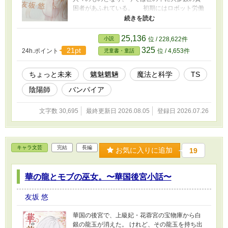
困者があふれている。 初期にはロボット労働
力転換法などの画期的な法律が作られ人々の暮
らしは保証されたかにも見えたが、それも国力
があるうちのことだった。 国力が落ちてしま
25,136
小説
位 / 228,622件
えばどんな福祉政策もそれを享受できうるパイ
325
21pt
24h.ポイント
位 / 4,653件
児童書・童話
は限られるということだ。 こんな世の中にな
って犯罪はどんどん低年齢化した。 スラムの
ような環境の子供がそういった犯罪に走るのは
ちょっと未来
魑魅魍魎
魔法と科学
TS
当然として、そうではないわりと裕福な家庭の
陰陽師
バンパイア
子供であってもそれは例外ではなく。 そん
な。 そんな荒廃した世の中だからこそ、だろ
う。人々が希望を見出したのがかつてオカルト
文字数 30,695
最終更新日 2026.08.05
登録日 2026.07.26
と呼ばれまともに取り上げられることもなかっ
た超常現象だったのは。 オカルトブームの再
燃？ いや、そんなカルチャーな話でもない。 天
才狂科学者《マッドサイエンティスト》天城十
キャラ文芸
完結
長編
お気に入りに追加
19
蔵によって提唱された天穿理論《てんせんりろ
ん》。 空間のブレーンに穴を穿つ事により、そ
こから未知の力《エネルギー》を取り出すこと
華の龍とモブの巫女。〜華国後宮小話〜
ができるというその研究の末、それは起こっ
た。 滲み出すように、世界に溢れたそれは。
友坂 悠
人々の常識と価値観を180度反転させた。 魔が
人の隙間にごく普通に存在する事になる、そん
華国の後宮で、上級妃・花蓉宮の宝物庫から白
な日常に。
銀の龍玉が消えた。 けれど、その龍玉を持ち出