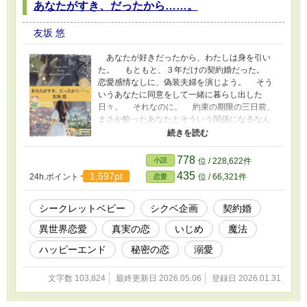
あなたがすき、だったから……。
友坂 悠
あなたが好きだったから、わたしは身を引い
た。 もともと、３年だけの契約婚だった。
恋愛感情なしに、偽装夫婦を演じよう。 そう
いうあなたに同意をして一緒に暮らし出した
日々。 それなのに。 約束の期限の三日前、
まさか酔ったあなたとそういう関係になるなん
て、思わなかった。 だから。 わたしはそのま
ま翌朝家を出た。 わたしだけが、どんどんあ
なたを好きになってしまったことを隠したく
778
小説
位 / 228,622件
て。 こんな気持ちを悟られ、あなたに迷惑が
435
1,597pt
24h.ポイント
位 / 66,321件
恋愛
かかるのに、耐えられなくて。 ＃＃＃＃
＃＃＃＃＃＃＃＃＃ なろうさんで開催されてい
た、氷雨そら先生、キムラましゅろう先生主
シークレットベビー
シクベ企画
契約婚
催、 シークレットベビー企画参加作品だった、
異世界恋愛
真実の恋
いじめ
魔法
「あなたが好きだったから」という短編に、少
し加筆修正して連載化しました。 初めてのシク
ハッピーエンド
秘密の恋
溺愛
べ、ちょっと変わったタイプのシクべ作品とな
りました。 お楽しみいただけると幸いです。
文字数 103,824
最終更新日 2026.05.06
登録日 2026.01.31