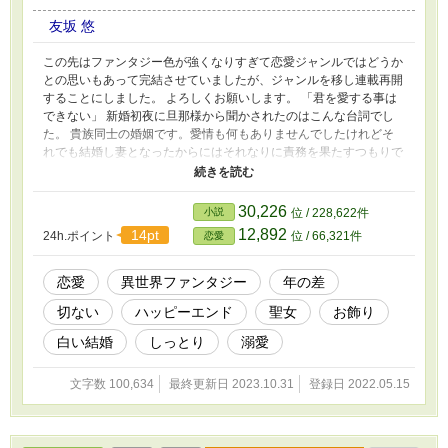
友坂 悠
この先はファンタジー色が強くなりすぎて恋愛ジャンルではどうか
との思いもあって完結させていましたが、ジャンルを移し連載再開
することにしました。 よろしくお願いします。 「君を愛する事は
できない」 新婚初夜に旦那様から聞かされたのはこんな台詞でし
た。 貴族同士の婚姻です。愛情も何もありませんでしたけれどそ
れでも結婚し妻となったからにはそれなりに責務を果たすつもりで
した。 元々貧乏男爵家の次女のシルフィーナに、良縁など望むべ
くもないことはよく理解しているつもりで。 それでもまさかの侯
爵家、それも騎士団総長を務めるサイラス様の伴侶として望んで頂
30,226
小説
位 / 228,622件
けたと知った時には父も母も手放しで喜んで。 決定的だったの
12,892
14pt
24h.ポイント
位 / 66,321件
恋愛
が、スタンフォード侯爵家から提示された結納金の金額でした。
それもあって本人の希望であるとかそういったものは全く考慮され
ることなく、年齢が倍以上も違うことにも目を瞑り、それこそ両親
恋愛
異世界ファンタジー
年の差
と同年代のサイラス様のもとに嫁ぐこととなったのです。 何か
切ない
ハッピーエンド
聖女
お飾り
を期待をしていた訳では無いのです。 幸せとか、そんなものは二
の次であったはずだったのです。 貴族女性の人生など、嫁ぎ先の
白い結婚
しっとり
溺愛
為に使う物だと割り切っていたはずでした。 だから。縁談の話が
あったのも、ひとえに彼女のその魔力量を買われたのだと、 魔力
文字数 100,634
最終更新日 2023.10.31
登録日 2022.05.15
的に優秀な子を望まれているとばかり。 それなのに。 「三年でい
い。今から話す条件を守ってくれさえすれば、あとは君の好きにす
ればいい」 とこんなことを言われるとは思ってもいなくて。 まさ
か世継ぎを残す義務さえも課せられないとは、思ってもいなくっ