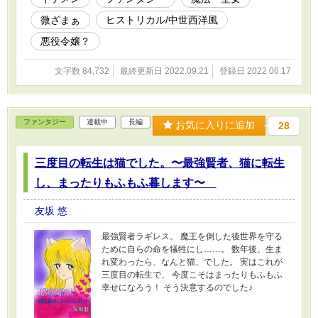
か？」 「君が下級貴族の令嬢に対していじめ、
微ざまぁ
ヒストリカル/中世西洋風
嫌がらせを行なっていたという悪行は、全て露
見しているのだ！」 「何かのお間違いでは？
悪役令嬢？
わたくしには全く身に覚えがございません
が……」 いったい全体どういうことでしょう？
文字数 84,732
最終更新日 2022.09.21
登録日 2022.06.17
殿下の仰っていることが、わたくしにはまった
く理解ができなくて。 ♢♢♢ この世界を『剣と
魔法のヴァルキュリア』のシナリオ通りに進行
させようとしたカナリヤ。 そのせいで、わたく
ファンタジー
連載中
長編
お気に入りに追加
28
しが『悪役令嬢』として断罪されようとしてい
た、ですって？ それに、わたくしの事を『お飾
り聖女』と呼んで蔑んだレムレス王太子。 いい
三度目の転生は猫でした。〜最強賢者、猫に転生
です。百歩譲って婚約破棄されたことは許しま
しょう。 でもです。 お飾り聖女呼ばわりだけ
し、まったりもふもふ暮します〜
は、許せません！ 絶対に許容できません！ 聖女
を解任されたわたくしは、殿下に一言文句を言
友坂 悠
って帰ろうと、幼馴染で初恋の人、第二王子の
ナリス様と共にレムレス様のお部屋に向かうの
最強賢者ラギレス。 魔王を倒した後世界を守る
でした。 でも。 事態はもっと深刻で。 え？ 禁
ために自らの命を犠牲にし……。 数年後、生ま
忌の魔法陣？ 世界を滅ぼすあの危険な魔法陣で
れ変わったら、なんと猫、でした。 実はこれが
すか！？ ※アナスターシアはお飾り妻のシルフ
三度目の転生で、 今度こそはまったりもふもふ
ィーナの娘です。あちらで頂いた感想の中に、
幸せになろう！ そう決意するのでした♪
シルフィーナの秘密、魔法陣の話、そういたも
のを気にされていた方が居たのですが、あの話