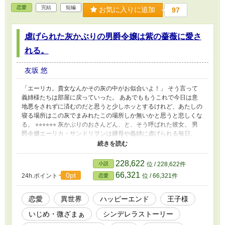
んな事がおこらないと良いな。そんなこと考え
恋愛
完結
短編
お気に入りに追加
97
ながら頑張っていきますね。
虐げられた灰かぶりの男爵令嬢は紫の薔薇に愛さ
れる。
友坂 悠
「エーリカ。貴女なんかその灰の中がお似合いよ！」 そう言って
義姉様たちは部屋に戻っていった。 ああでももうこれで今日は意
地悪をされずに済むのだと思うと少しホッとするけれど、あたしの
寝る場所はこの灰でまみれたこの場所しか無いかと思うと悲しくな
る。 ⭐︎⭐︎⭐︎⭐︎⭐︎⭐︎ 灰かぶりのおさんどん、と、そう呼ばれた彼女。 男
爵令嬢エーリカ・サンドリヲンは継母や義姉に虐げられる毎日。
養子であった父さえも母に似た容姿のエーリカを疎んでいた。
「お前など、食わしてやっているだけでありがたいと思え」 気に
入らないことがあるとそう言いながら彼女を鞭で打つ男爵。 そん
228,622
小説
位 / 228,622件
なある日。 お城でパーティがあると着飾って出かけていく義姉た
66,321
0pt
24h.ポイント
位 / 66,321件
恋愛
ち。 留守になった屋敷の屋根裏で見つけた一冊の本が、彼女の運
命を変えていく。 異世界シンデレラストーリー。 短期集中連載予
定。一万字ほどの短編になります。 よろしくお願いします。
恋愛
異世界
ハッピーエンド
王子様
いじめ・微ざまぁ
シンデレラストーリー