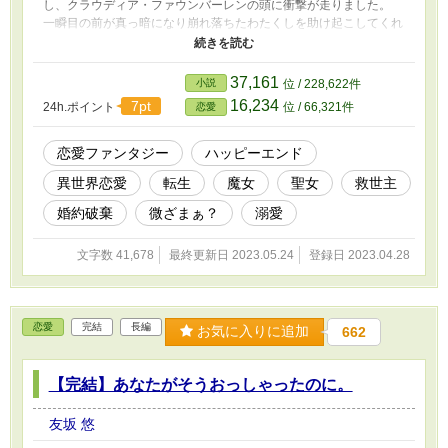
し、クラウディア・ファウンバーレンの頭に衝撃が走りました。
一瞬目の前が真っ暗になり崩れ落ちたわたくしを助け起こしてくれ
たのはどこか異国風な服装の殿方。 銀髪碧眼の美丈夫ハッシュヴ
ァルト様でした。 「って、冗談じゃないわよ！」 え？ 「もう。悲
劇のお姫様ぶりっ子はやめてよね。そんなんだからあんなガキにい
37,161
小説
位 / 228,622件
いように言われるんだわ」 ちょっと、待って？ 「またないわよ。
16,234
7pt
24h.ポイント
位 / 66,321件
恋愛
もう、文句の一つも言ってやらなきゃおさまらないんだから！」
わたくしの身体を操ってそう王子にひとこと言いに行くと息巻いて
いる魔女カペラさんが登場して？ もうどうなってしまうのでしょ
恋愛ファンタジー
ハッピーエンド
う？
異世界恋愛
転生
魔女
聖女
救世主
婚約破棄
微ざまぁ？
溺愛
文字数 41,678
最終更新日 2023.05.24
登録日 2023.04.28
恋愛
完結
長編
お気に入りに追加
662
【完結】あなたがそうおっしゃったのに。
友坂 悠