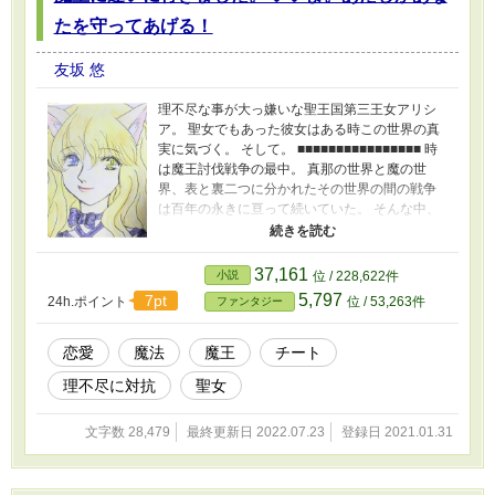
たを守ってあげる！
友坂 悠
理不尽な事が大っ嫌いな聖王国第三王女アリシ
ア。 聖女でもあった彼女はある時この世界の真
実に気づく。 そして。 ■■■■■■■■■■■■■■■■ 時
は魔王討伐戦争の最中。 真那の世界と魔の世
界、表と裏二つに分かれたその世界の間の戦争
は百年の永きに亘って続いていた。 そんな中、
人間世界のとある王家に第三王女として生まれ
変わったあたし、有森亜里沙《ありもりあり
さ》はたち。 大学からの帰り道、横断歩道で転
37,161
小説
位 / 228,622件
んだ女の子を助けようとして事故で死んじゃっ
5,797
7pt
24h.ポイント
位 / 53,263件
ファンタジー
て。そんでもってこんなふうに異世界転生を果
たしたらしい。 どうしてこんなことになったの
かはわからないけどね？ でも死んじゃったもの
恋愛
魔法
魔王
チート
はしょうがないから。 こうして生まれ変わっ
理不尽に対抗
聖女
た？ のならこの人生をちゃんとまっとうしな
くちゃいけないよね。 まあでも？ 異世界転生と
か最近のweb小説の流行りにあった主人公が理
文字数 28,479
最終更新日 2022.07.23
登録日 2021.01.31
不尽な目に遭うそんなおはなしが生理的にダメ
だったあたし。 っていうか理不尽っていうその
ものがダメなあたし。 なんとかこの世界ではそ