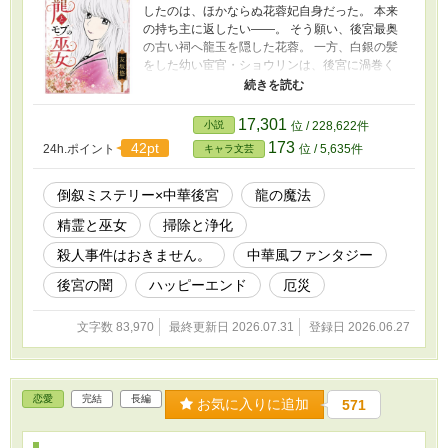
したのは、ほかならぬ花蓉妃自身だった。 本来
の持ち主に返したい――。 そう願い、後宮最奥
の古い祠へ龍玉を隠した花蓉。 一方、白銀の髪
をした幼い宦官・ショウリンは、後宮に渦巻く
人々の感情と、そこに溜まる闇を見つけなが
ら、誰にも知られぬよう掃除を続けていた。 人
の感情を色として見る力。 闇を浄化する巫女と
17,301
小説
位 / 228,622件
しての力。 そして、皇太子だけが知る本当の素
173
42pt
24h.ポイント
位 / 5,635件
キャラ文芸
顔。 失せた龍玉と、花蓉が胸に隠してきた想
い。 二つの秘密が重なるとき、モブの巫女は竜
の運命へと足を踏み入れる―― 倒叙ミステリ風
倒叙ミステリー×中華後宮
龍の魔法
中華風な異世界恋愛ファンタジーデス！！ お楽
精霊と巫女
掃除と浄化
しみいただければ嬉しいデス。
殺人事件はおきません。
中華風ファンタジー
後宮の闇
ハッピーエンド
厄災
文字数 83,970
最終更新日 2026.07.31
登録日 2026.06.27
恋愛
完結
長編
お気に入りに追加
571