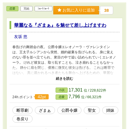
恋愛
完結
ｼｮｰﾄｼｮｰﾄ
お気に入りに追加
38
華麗なる『ざまぁ』を魅せて差し上げますわ
友坂 悠
春告げの舞踏会の夜。 公爵令嬢エレオノーラ・ヴァレンタイン
は、王太子ルシアンから突然、婚約破棄を告げられる。 身に覚え
のない罪を並べ立てられ、衆目の中で追い詰められていくエレオノ
ーラ。 けれど彼女は、取り乱すことも、泣き崩れることもなかっ
た。 静かに扇を閉じ、優雅に微笑む彼女は告げる。 これは断罪で
はない。 真に裁かれるべき者たちを舞台へ上げるための、華麗な
る幕開けなのだと。 誇り高き公爵令嬢が魅せる、気品と知略のざ
まぁ劇。 今宵、舞踏会は誰も予想しなかった結末へと転がり始め
る。
17,301
小説
位 / 228,622件
7,796
42pt
24h.ポイント
位 / 66,321件
恋愛
断罪劇
ざまぁ
公爵令嬢
聖女
姉妹
巻戻り