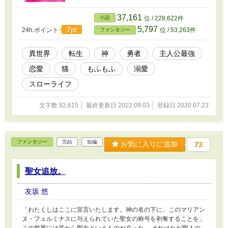
では書ききれなかった部分をこちらで書いたた
め、けっこうファンタジー寄りなお話になりま
37,161
小説
位 / 228,622件
した。 ※楽しんでいただけると嬉しいです。
5,797
7pt
24h.ポイント
位 / 53,263件
ファンタジー
異世界
転生
神
勇者
主人公最強
恋愛
猫
もふもふ
溺愛
スローライフ
文字数 82,615
最終更新日 2022.09.03
登録日 2020.07.23
ファンタジー
完結
短編
お気に入りに追加
73
聖女追放。
友坂 悠
「わたくしはここに宣言いたします。神の名の下に、このマリアン
ヌ・フェルミナスに与えられていた聖女の称号を剥奪することを」
この世界には昔から聖女というものが在った。 それはただ聖人の