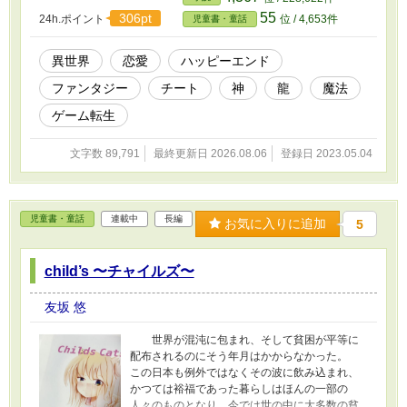
て。 このアバター、リリース版では実装されな
55
306pt
24h.ポイント
位 / 4,653件
児童書・童話
かったチート種族の天神族で、見た目は普通の
人族なんだけど中身のステータスは大違い。 と
にかく無敵なチートキャラだったはずなんだけ
異世界
恋愛
ハッピーエンド
ど、ギルドで冒険者登録してみたらなぜかよわ
ファンタジー
チート
神
龍
魔法
よわなEランク判定。 それも魔法を使う上で肝
心な魔力特性値がゼロときた。 嘘でしょ！？ そ
ゲーム転生
う思ってはみたものの判定は覆らずで。 まあし
ょうがないかぁ。頑張ってみようかなって思っ
文字数 89,791
最終更新日 2026.08.06
登録日 2023.05.04
てフィールドに出てみると、やっぱりあたしの
ステイタスったらめちゃチート！？ これはまさ
か。 無限大♾な特性値がゼロって誤判定された
って事？ まあでも。災い転じて福とも言うし、
児童書・童話
連載中
長編
変に国家の中枢に目をつけられても厄介だから
お気に入りに追加
5
ね？ このまま表向きはEランク冒険者としてま
ったり過ごすのも悪く無いかなぁって思ってた
child’s 〜チャイルズ〜
所で思わぬ事件に巻き込まれ……。 ってこれマ
ギアクエストのストーリークエ？「哀しみの勇
者ノワ」イベントが発動しちゃった？ こんな
友坂 悠
序盤で！ ストーリーモードボス戦の舞台である
ダンジョン「漆黒の魔窟」に降り立ったあたし
世界が混沌に包まれ、そして貧困が平等に
は、その最下層で怪我をした黒猫の子を拾っ
配布されるのにそう年月はかからなかった。
て。 って、この子もしかして第六王子？ って
この日本も例外ではなくその波に飲み込まれ、
ほんとどうなってるの！？
かつては裕福であった暮らしはほんの一部の
人々のものとなり、今では世の中に大多数の貧