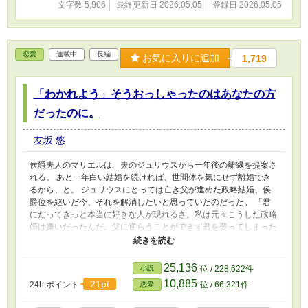
文字数 5,906
最終更新日 2026.05.05
登録日 2026.05.05
恋愛
連載中
長編
お気に入りに追加
1,719
「わかれよう」そうおっしゃったのはあなたの方
だったのに。
友坂 悠
侯爵夫人のマリエルは、夫のジュリウスから一年後の離縁を提案さ
れる。 あと一年白い結婚を続ければ、世間体を気にせず離婚でき
るから、と。 ジュリウスにとっては亡き父が進めた政略結婚、侯
爵位を継いだ今、それを解消したいと思っていたのだった。 「君
にだってきっと本当に好きな人が現れるさ。私は元々こうした政略
婚は嫌いだったんだ。父に逆らうことができず君を娶ってしまった
ことは本当に後悔している。だからさ、一年後には離婚をして、第
二の人生をちゃんと歩んでいくべきだと思うんだよ。お互いにね」
「わかりました……」 「私は君を解放してあげたいんだ。君が幸
25,136
小説
位 / 228,622件
せになるために」 そうおっしゃるジュリウスに、逆らうこともで
10,885
21pt
24h.ポイント
位 / 66,321件
恋愛
きず受け入れるマリエルだったけれど……。 勘違い、すれ違いな
夫婦の恋。 前半はヒロイン、中盤はヒーロー視点でお贈りしま