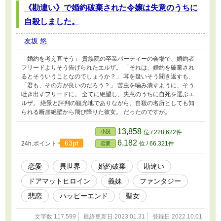
《勘違い》で婚約破棄された令嬢は失意のうちに
自殺しました。
友坂 悠
「婚約を考え直そう」 貴族院の卒業パーティーの会場で、婚約者
フリードよりそう告げられたエルザ。 「それは、婚約を破棄され
るとそういうことなのでしょうか？」 耳を疑いそう聞き返すも、
「君も、その方が良いのだろう？」 苦虫を噛み潰すように、そう
吐き出すフリードに。 全てに絶望し、失意のうちに自死を選ぶエ
ルザ。 絶景と評判の観光地でありながら、自殺の名所としても知
られる断崖絶壁から飛び降りた彼女。 だったのですが。
13,858
小説
位 / 228,622件
6,182
63pt
24h.ポイント
位 / 66,321件
恋愛
恋愛
異世界
婚約破棄
勘違い
ドアマットヒロイン
義妹
ファンタジー
悲恋
ハッピーエンド
聖女
文字数 117,599
最終更新日 2023.01.31
登録日 2022.10.01