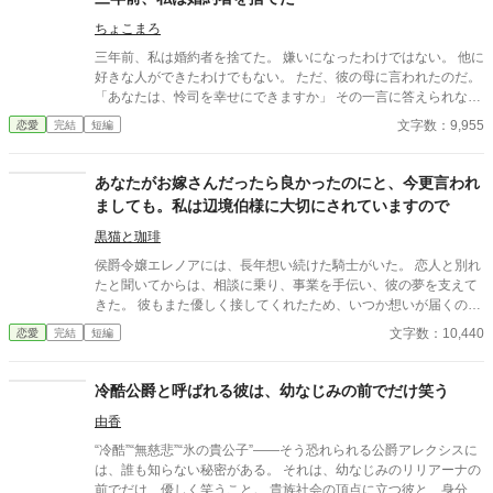
ちょこまろ
三年前、私は婚約者を捨てた。 嫌いになったわけではない。 他に
好きな人ができたわけでもない。 ただ、彼の母に言われたのだ。
「あなたは、怜司を幸せにできますか」 その一言に答えられなか
った美桜は、医師である婚約者・怜司の未来を壊すことが怖くな
文字数：9,955
恋愛
完結
短編
り、理由も告げずに東京を離れた。 誰も知らない海沿いの街で、
ひとり静かに暮らす三年間。 忘れたかった。 でも、怜司の番号だ
けは消せなかった。 そしてある夜、かけるつもりのなかった電話
あなたがお嫁さんだったら良かったのにと、今更言われ
が、三年ぶりに彼へつながってしまう。 愛していたから逃げた女
ましても。私は辺境伯様に大切にされていますので
と、置き去りにされても待ち続けた男。 発車ベルに消したはずの
さよならが、もう一度、二人の時間を動かしはじめる。 切なく
黒猫と珈琲
て、静かで、やさしい再会の恋愛短編。
侯爵令嬢エレノアには、長年想い続けた騎士がいた。 恋人と別れ
たと聞いてからは、相談に乗り、事業を手伝い、彼の夢を支えて
きた。 彼もまた優しく接してくれたため、いつか想いが届くので
はないかと期待していた。 けれど彼が選んだのは、復縁した元恋
文字数：10,440
恋愛
完結
短編
人だった。 傷ついたエレノアは彼から離れ、北の辺境を治める辺
境伯アーヴィンに嫁ぐ。 冷徹と噂された夫は不器用ながらも誠実
で、過去ごと彼女を受け入れてくれた。 そんな幸せな日々を送る
冷酷公爵と呼ばれる彼は、幼なじみの前でだけ笑う
中、かつての想い人の母から手紙が届く。 『本当に、あなたがお
由香
嫁さんだったら良かったのに』 ――今更ですか？ 私はもう、辺境
伯様に大切にされていますので。 選ばれなかった令嬢が、本当に
“冷酷”“無慈悲”“氷の貴公子”――そう恐れられる公爵アレクシスに
自分を大切にしてくれる人と幸せになる異世界恋愛。
は、誰も知らない秘密がある。 それは、幼なじみのリリアーナの
前でだけ、優しく笑うこと。 貴族社会の頂点に立つ彼と、身分の