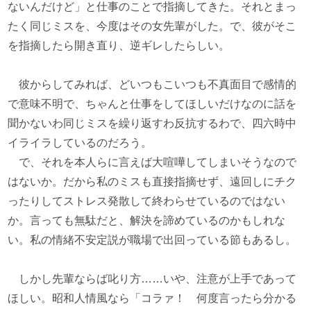
ないんだけど」と仕事のことで指摘してきた。それとまっ
たく同じミスを、今度はその女先輩がした。で、彼がそこ
を指摘したら開き直り、逆ギレしたらしい。
彼からしてみれば、どいつもこいつも不真面目で感情的
で意味不明で、ちゃんと仕事をしてほしいだけなのに話を
聞かないわ同じミスを繰り返すわ反抗するわで、四六時中
イライラしているのだろう。
で、それを本人らに言えば大喧嘩してしまいそうなので
はないか。だから私のミスも直接指摘せず、遠回しにチク
ったりしてストレス発散して終わらせているのではない
か。言っても無駄だと、解決を諦めているのかもしれな
い。私の情緒不安定説が職場で出回っている節もあるし。
しかし先輩ならば叱り方……いや、注意が上手であって
ほしい。昭和人情風なら「コラァ！ 何度言ったら分かる