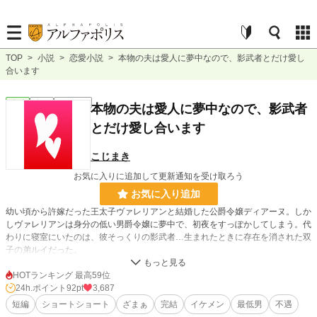
TOP
>
小説
>
恋愛小説
>
本物の夫は愛人に夢中なので、影武者とだけ愛し
合います
恋愛
完結
ｼｮｰﾄｼｮｰﾄ
本物の夫は愛人に夢中なので、影武者
とだけ愛し合います
こじまき
お気に入りに追加して更新通知を受け取ろう
お気に入り追加
幼い頃から許嫁だった王太子ヴァレリアンと結婚した公爵令嬢ディアーヌ。しか
しヴァレリアンは身分の低い男爵令嬢に夢中で、初夜をすっぽかしてしまう。代
わりに寝室にいたのは、彼そっくりの影武者…生まれたときに存在を消された双
子の弟ルイだった。
※「小説家になろう」にも投稿しています
HOTランキング 最高59位
24h.ポイント
92pt
3,687
小説
11,287 位 / 228,788 件
短編
ショートショート
ざまぁ
完結
イケメン
最低男
不遇