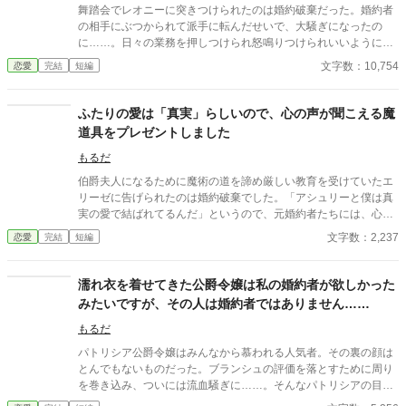
舞踏会でレオニーに突きつけられたのは婚約破棄だった。婚約者
の相手にぶつかられて派手に転んだせいで、大騒ぎになったの
に……。日々の業務を押しつけられ怒鳴りつけられいいように扱
われていたレオニーは限界を迎える。そして、気がつくと魔法が
文字数：10,754
恋愛
完結
短編
使えるようになっていた。 元婚約者にこき使われていたレオニー
は復讐を始める。
ふたりの愛は「真実」らしいので、心の声が聞こえる魔
道具をプレゼントしました
もるだ
伯爵夫人になるために魔術の道を諦め厳しい教育を受けていたエ
リーゼに告げられたのは婚約破棄でした。「アシュリーと僕は真
実の愛で結ばれてるんだ」というので、元婚約者たちには、心の
声が聞こえる魔道具をプレゼントしてあげます。
文字数：2,237
恋愛
完結
短編
濡れ衣を着せてきた公爵令嬢は私の婚約者が欲しかった
みたいですが、その人は婚約者ではありません……
もるだ
パトリシア公爵令嬢はみんなから慕われる人気者。その裏の顔は
とんでもないものだった。ブランシュの評価を落とすために周り
を巻き込み、ついには流血騒ぎに……。そんなパトリシアの目的
はブランシュの婚約者だった。だが、パトリシアが想いを寄せて