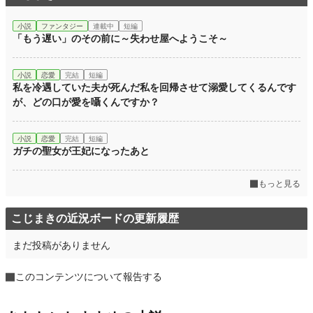
小説
ファンタジー
連載中
短編
「もう遅い」のその前に～失わせ屋へようこそ～
小説
恋愛
完結
短編
私を冷遇していた夫が死んだ私を回帰させて溺愛してくるんです
が、どの口が愛を囁くんですか？
小説
恋愛
完結
短編
ガチの聖女が王妃になったあと
もっと見る
こじまきの近況ボードの更新履歴
まだ投稿がありません
このコンテンツについて報告する