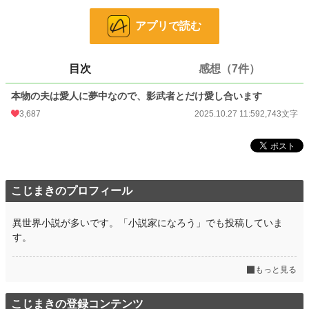
恋愛
5,016 位 / 66,372 件
お気に入り
501
アプリで読む
24h.ポイント
92 pt
目次
感想（7件）
文字数
2,743
本物の夫は愛人に夢中なので、影武者とだけ愛し合います
更新日時
2025.10.27 11:59
3,687
2025.10.27 11:59
2,743文字
初回公開日時
2025.10.27 11:59
初回完結日時
2025.10.27 11:59
週間ポイント
962 pt (9,221 位)
こじまきのプロフィール
月間ポイント
5,909 pt (7,325 位)
年間ポイント
252,915 pt (2,404 位)
異世界小説が多いです。「小説家になろう」でも投稿していま
す。
累計ポイント
253,580 pt (17,125 位)
もっと見る
こじまきの登録コンテンツ