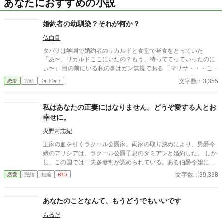
あなたにおすすめの小説
婚約者の幼馴染？それが何か？
仏白目
タバサは学園で婚約者のリカルドと食堂で昼食をとっていた
「あ〜、リカルドここにいたの？もう、待っててっていったのに
ぃ〜」 目の前にいる私の事はガン無視である 「マリサ・・・これ
からはタバサと昼食は一緒にとるから、君は遠慮してくれない
文字数：3,355
恋愛
完結
ｼｮｰﾄｼｮｰﾄ
か？」 リカルドにそう言われたマリサは 「酷いわ！リカルド！私
達あんなに愛し合っていたのに、私を捨てるの？」 ん？愛し合っ
ていた？今聞き捨てならない言葉が・・・ 「マリサ！誤解を招く
私はあなたの正妻にはなりません。どうぞ愛する人とお
ような言い方はやめてくれ！僕たちは幼馴染ってだけだろう？」
幸せに。
「そんな！リカルド酷い！」 マリサはテーブルに突っ伏してワア
ワア泣き出した、およそ貴族令嬢とは思えない姿を晒している
火野村志紀
この騒ぎ自体 とんだ恥晒しだわ タバサは席を立ち 冷めた目で
王家の血を引くラクール公爵家。両家の取り決めにより、男爵令
リカルドを見ると、「この事は父に相談します、お先に失礼しま
嬢のアリシアは、ラクール公爵子息のダミアンと婚約した。 しか
すわ」 「まってくれタバサ！誤解なんだ」 リカルドを置いて、タ
し、この国では一夫多妻制が認められている。ある伯爵令嬢に一
バサは席を立った
目惚れしたダミアンは、彼女とも結婚すると言い出した。公爵の
文字数：39,338
恋愛
完結
短編
R15
忠告に聞く耳を持たず、ダミアンは伯爵令嬢を正妻として迎え
る。そしてアリシアは、側室という扱いを受けることになった。
数年後、公爵が病で亡くなり、生前書き残していた遺言書が開封
あなたのことなんて、もうどうでもいいです
された。そこに書かれていたのは、ダミアンにとって信じられな
もるだ
い内容だった。