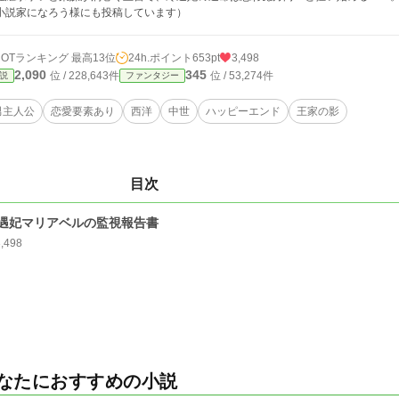
小説家になろう様にも投稿しています）
HOTランキング 最高13位
24h.ポイント
653pt
3,498
2,090
345
位 / 228,643件
位 / 53,274件
説
ファンタジー
男主人公
恋愛要素あり
西洋
中世
ハッピーエンド
王家の影
目次
遇妃マリアベルの監視報告書
3,498
なたにおすすめの小説