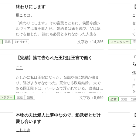
終わりにします
凪ことは。
こ
「終わりにします」 その言葉とともに、侯爵令嬢シ
セ
ルヴィアは毒を飲んだ。 婚約者は妹を選び、父は妹
し
だけを信じた。 誰にも必要とされなかった人生を終
て
えたはずなのに、目を覚ますと三か月前へと時間は巻
見
文字数：14,386
愛
完結
ｼｮｰﾄｼｮｰﾄ
ファンタジー
完
き戻っていた。 もう、誰かに愛されるためだけに生
れ
きるのはやめよう。 そう決めた彼女は、静かに運命
を書き換えていく。 これは、一度死んだ少女が、自
【完結】捨て去られた王妃は王宮で働く
分自身の人生を取り戻すための物語。
ここ
桃
たしかに私は王妃になった。 5歳の頃に婚約が決ま
「
り、逃げようがなかった。完全なる政略結婚。 夫で
日
ある国王陛下は、ハーレムで浮かれている。政務は王
を
妃が行っていいらしい。私は仕事は得意だ。家臣たち
ら
文字数：5,669
ァンタジー
完結
短編
が追いつけないほど、理解が早く、正確らしい。家臣
恋愛
完結
短
い
たちは、王妃がいないと困るようになった。何とかし
日
なければ…
て
本物の夫は愛人に夢中なので、影武者とだけ
は
愛し合います
の
こ
こじまき
ア