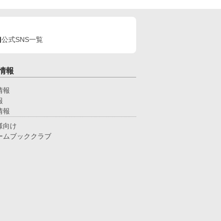
公式SNS一覧
情報
情報
報
情報
様向け
ームブッククラブ