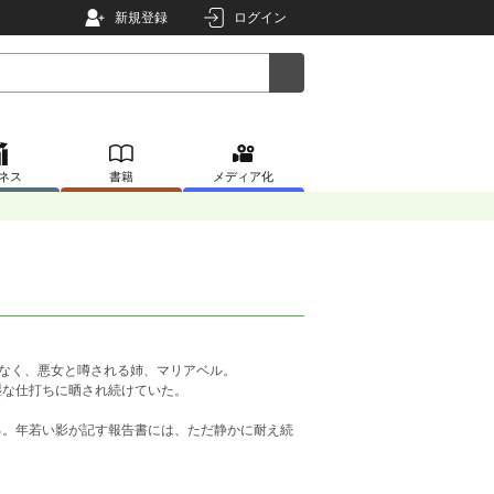
新規登録
ログイン
ネス
書籍
メディア化
はなく、悪女と噂される姉、マリアベル。
湿な仕打ちに晒され続けていた。
る。年若い影が記す報告書には、ただ静かに耐え続
。