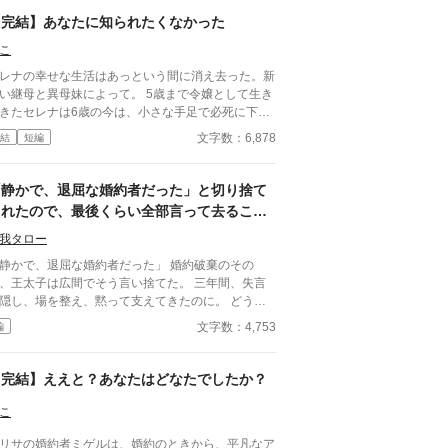
【完結】あなたに知られたくなかった
こ
レナの幸せな生活はあっという間に消え去った。新
い継母と異母妹によって。 5歳まで令嬢として生き
きたセレナは6歳の今は、小さな手足で必死に下女
習いをしている。もう自分が令嬢だということは忘
文字数：6,878
結
短編
ていた。 そんなセレナに起きた奇跡とは？
「静かで、退屈な婚約者だった」と切り捨て
られたので、最後くらい全部言って去ること
にしました
我タロー
静かで、退屈な婚約者だった」 婚約破棄のその
、王太子は広間でそう言い捨てた。 三年間、失言
隠し、場を整え、黙って支えてきたのに。 どうや
私に必要だったのは婚約者ではなく、“便利な人”と
文字数：4,753
編
う役割だけだったらしい。 しかも隣には、つい三
前まで殿下の従兄に求婚していた令嬢まで立ってい
――。 ならばもう、黙っている理由はない。 これ
【完結】ええと？あなたはどなたでしたか？
、最後まで笑って終わるつもりだった令嬢が、自分
声を取り戻す話。
こ
リサの婚約者ミゲルは、婚約のときから、平凡なア