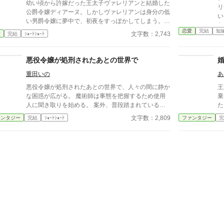
幼い頃から許嫁だった王太子ヴァレリアンと結婚した
リ
公爵令嬢ディアーヌ。しかしヴァレリアンは身分の低
い
い男爵令嬢に夢中で、初夜をすっぽかしてしまう。代
た
わりに寝室にいたのは、彼そっくりの影武者…生まれ
恋愛
完結
短
う
文字数：2,743
愛
完結
ｼｮｰﾄｼｮｰﾄ
たときに存在を消された双子の弟ルイだった。 ※
て
「小説家になろう」にも投稿しています
悪役令嬢が処刑されたあとの世界で
重田いの
あ
悪役令嬢が処刑されたあとの世界で、人々の間に静か
王
な困惑が広がる。 魔術師は事態を把握するため使用
棄
人に聞き取りを始める。 案外、普段踏まれている側
た
の人々の方が真実を理解しているものである。
婚
文字数：2,809
ァンタジー
完結
ｼｮｰﾄｼｮｰﾄ
ファンタジー
完
さ