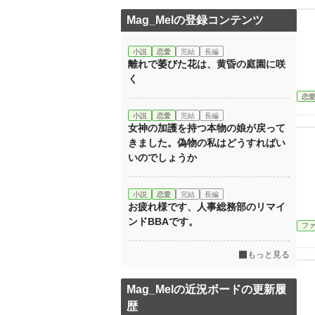
Mag_Melの登録コンテンツ
小説
恋愛
完結
長編
離れで萎びた花は、黄昏の庭園に咲
く
恋
小説
恋愛
完結
長編
女神の加護を持つ本物の娘が戻って
きました。偽物の私はどうすればい
いのでしょうか
小説
恋愛
完結
長編
お疲れ様です、人事総務部のリマイ
ンドBBAです。
フ
もっと見る
Mag_Melの近況ボードの更新履
歴