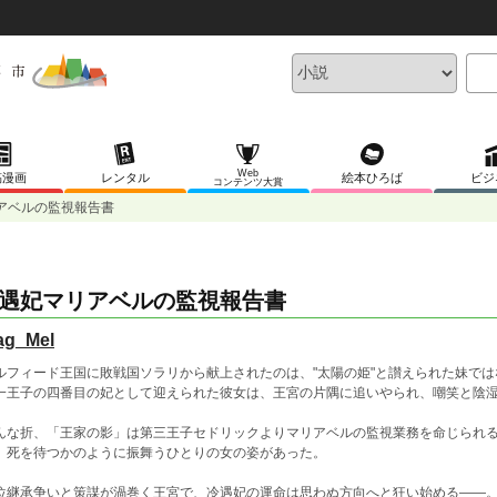
Web
稿漫画
レンタル
絵本ひろば
ビジ
コンテンツ大賞
アベルの監視報告書
遇妃マリアベルの監視報告書
ag_Mel
ルフィード王国に敗戦国ソラリから献上されたのは、"太陽の姫"と讃えられた妹で
一王子の四番目の妃として迎えられた彼女は、王宮の片隅に追いやられ、嘲笑と陰
んな折、「王家の影」は第三王子セドリックよりマリアベルの監視業務を命じられ
、死を待つかのように振舞うひとりの女の姿があった。
位継承争いと策謀が渦巻く王宮で、冷遇妃の運命は思わぬ方向へと狂い始める――