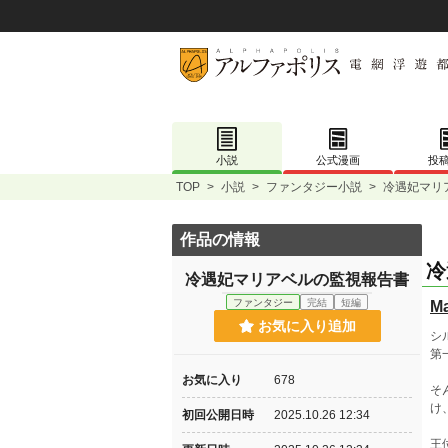
小説
公式漫画
投
TOP
>
小説
>
ファンタジー小説
>
冷遇妃マリ
作品の情報
冷
冷遇妃マリアベルの監視報告書
ファンタジー
完結
短編
M
お気に入り追加
シ
第
お気に入り
678
そ
け
初回公開日時
2025.10.26 12:34
王