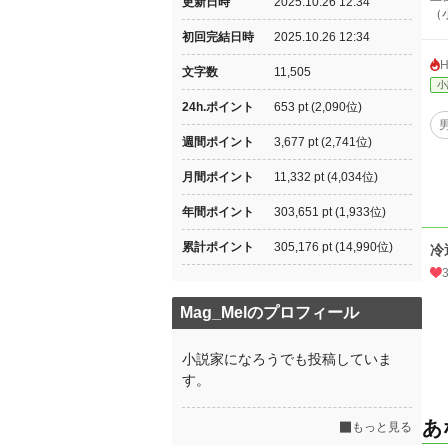
更新日時
2025.10.26 12:34
（
初回完結日時
2025.10.26 12:34
文字数
11,505
小
24h.ポイント
653 pt (2,090位)
週間ポイント
3,677 pt (2,741位)
月間ポイント
11,332 pt (4,034位)
年間ポイント
303,651 pt (1,933位)
累計ポイント
305,176 pt (14,990位)
冷
Mag_Melのプロフィール
小説家になろうでも投稿していま
す。
あ
もっと見る