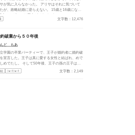
サが気に入らなかった。 アリサはそれに気づいて
たが、政略結婚に逆らえない。 15歳と16歳になっ
2人。ミゲルには恋人ができていた。マーシャとい
文字数：12,476
編
綺麗な令嬢だ。邪魔なアリサにこわい思いをさせ
、婚約解消をねらうが、事態は思わぬ方向に。
婚約破棄から５０年後
んど もあ
立学園の卒業パーティーで、王子が婚約者に婚約破
を宣言した。王子は真に愛する女性と結ばれ、めで
しめでたし。 そして50年後、王子の孫の王子は、
約破棄された女性の孫と婚約する事に。そこで明か
文字数：2,149
結
ｼｮｰﾄｼｮｰﾄ
れた婚約破棄の真実とは。