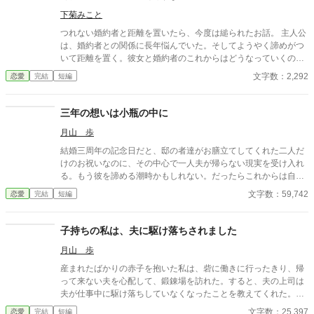
をとったらあっちから迫ってきた。なんで？
下菊みこと
つれない婚約者と距離を置いたら、今度は縋られたお話。 主人公
は、婚約者との関係に長年悩んでいた。そしてようやく諦めがつ
いて距離を置く。彼女と婚約者のこれからはどうなっていくのだ
ろうか。 小説家になろう様でも投稿しています。
文字数：2,292
恋愛
完結
短編
三年の想いは小瓶の中に
月山 歩
結婚三周年の記念日だと、邸の者達がお膳立てしてくれた二人だ
けのお祝いなのに、その中心で一人夫が帰らない現実を受け入れ
る。もう彼を諦める潮時かもしれない。だったらこれからは自分
の人生を大切にしよう。アレシアは離縁も覚悟し、邸を出る。 ※
文字数：59,742
恋愛
完結
短編
こちらの作品は契約上、内容の変更は不可であることを、ご理解
ください。
子持ちの私は、夫に駆け落ちされました
月山 歩
産まれたばかりの赤子を抱いた私は、砦に働きに行ったきり、帰
って来ない夫を心配して、鍛錬場を訪れた。すると、夫の上司は
夫が仕事中に駆け落ちしていなくなったことを教えてくれた。食
べる物がなく、フラフラだった私は、その場で意識を失った。赤
文字数：25,397
恋愛
完結
短編