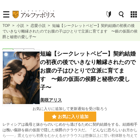
TOP
>
小説
>
恋愛小説
>
短編【シークレットベビー】契約結婚の初夜の後
でいきなり離縁されたのでお腹の子はひとりで立派に育てます 〜銀の仮面の侯
爵と秘密の愛し子〜
恋愛
完結
短編
短編【シークレットベビー】契約結婚
の初夜の後でいきなり離縁されたので
お腹の子はひとりで立派に育てま
す 〜銀の仮面の侯爵と秘密の愛し
子〜
美咲アリス
お気に入りに追加して更新通知を受け取ろう
お気に入り追加
レティシアは義母と妹からのいじめから逃げるために契約結婚をする。結婚相手
は醜い傷跡を銀の仮面で隠した侯爵のクラウスだ。「どんなに恐ろしいお方かし
ら⋯⋯」震えながら初夜をむかえるがクラウスは想像以上に甘い初体験を与えて