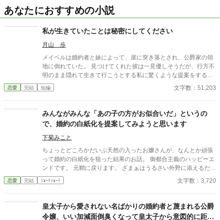
あなたにおすすめの小説
私が生きていたことは秘密にしてください
月山 歩
メイベルは婚約者と妹によって、崖に突き落とされ、公爵家の領
地に倒れていた。 見つけてくれた彼は一見優しそうだが、行方不
明のまま隠れて生きて行こうとする私に驚くような提案をする。
「少年の世話係になってくれ。けれど人に話したら消す。」
文字数：51,203
恋愛
完結
短編
みんながみんな「あの子の方がお似合いだ」というの
で、婚約の白紙化を提案してみようと思います
下菊みこと
ちょっとどころかだいぶ天然の入ったお嬢さんが、なんとか頑張
って婚約の白紙化を狙った結果のお話。 御都合主義のハッピーエ
ンドです。 元鞘に戻ります。 ざまぁはうるさい外野に添えるだ
け。 小説家になろう様でも投稿しています。
文字数：3,720
恋愛
完結
ｼｮｰﾄｼｮｰﾄ
皇太子から愛されない名ばかりの婚約者と蔑まれる公爵
令嬢、いい加減面倒臭くなって皇太子から意図的に距離