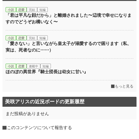
小説
恋愛
完結
短編
「君は平凡な顔だから」と離婚されました〜辺境で幸せになりま
すのでどうぞお構いなく〜
小説
恋愛
完結
短編
「愛さない」と言いながら皇太子が溺愛するので困ります（私、
実は、死者なのに⋯⋯）
小説
恋愛
連載中
短編
ほのぼの異世界『騎士団長は幼女に甘い』
もっと見る
美咲アリスの近況ボードの更新履歴
まだ投稿がありません
このコンテンツについて報告する