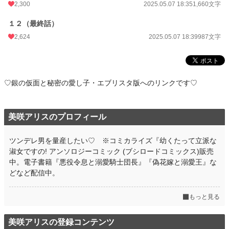
2,300
2025.05.07 18:35
1,660文字
１２（最終話）
2,624
2025.05.07 18:39
987文字
♡銀の仮面と秘密の愛し子・エブリスタ版へのリンクです♡
美咲アリスのプロフィール
ツンデレ男を量産したい♡ ※コミカライズ『幼くたって立派な
淑女ですの! アンソロジーコミック (ブシロードコミックス)販売
中。電子書籍『悪役令息と溺愛騎士団長』『偽花嫁と溺愛王』な
どなど配信中。
もっと見る
美咲アリスの登録コンテンツ