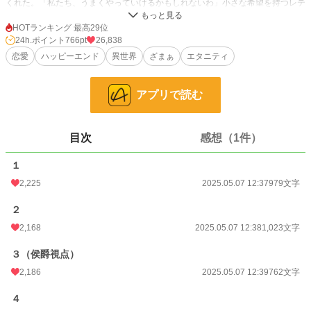
くれた。「私たち、うまくやっていけるかもしれないわ」小さな希望を持つレテ
ィシア。だけどなぜかいきなり離縁をされてしまって⋯⋯？
HOTランキング 最高29位
24h.ポイント
766pt
26,838
小説
1,764 位 / 228,705 件
恋愛
ハッピーエンド
異世界
ざまぁ
エタニティ
恋愛
987 位 / 66,347 件
お気に入り
1,617
アプリで読む
24h.ポイント
766 pt
目次
感想（1件）
文字数
11,606
１
更新日時
2025.05.07 18:39
2,225
2025.05.07 12:37
979文字
初回公開日時
2025.05.07 12:37
２
初回完結日時
2025.05.07 18:46
2,168
2025.05.07 12:38
1,023文字
週間ポイント
3,994 pt (2,548 位)
３（侯爵視点）
月間ポイント
24,359 pt (1,949 位)
2,186
2025.05.07 12:39
762文字
年間ポイント
375,257 pt (1,484 位)
４