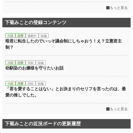
年間ポイント
560,773 pt (875 位)
もっと見る
累計ポイント
1,927,038 pt (2,942 位)
下菊みことの登録コンテンツ
小説
恋愛
連載中
短編
暗君に転生したのでいっそ議会制にしちゃおう！え？立憲君主
制？
小説
恋愛
完結
短編
幼馴染のお嬢様を守りたいお話
小説
恋愛
完結
短編
「君を愛することはない」とお決まりのセリフを言ったのは、最
愛の推しでした。
もっと見る
下菊みことの近況ボードの更新履歴