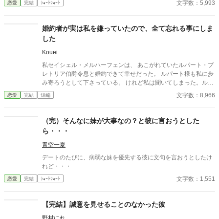
文字数：5,993
恋愛
完結
ｼｮｰﾄｼｮｰﾄ
とよく一緒に図書館で楽しそうに会話をしている女の人がいる。
その人といる時の笑顔は私に向けられたことはない。 そんな時、
カルロと仲良くしている女の人の婚約者とばったり会ってしまっ
婚約者が実は私を嫌っていたので、全て忘れる事にしま
た…
した
Kouei
私セイシェル・メルハーフェンは、 あこがれていたルパート・プ
レトリア伯爵令息と婚約できて幸せだった。 ルパート様も私に歩
み寄ろうとして下さっている。 けれど私は聞いてしまった。ルパ
ート様の本音を。 『我慢するしかない』 『彼女といると疲れる』
文字数：8,966
恋愛
完結
短編
私はルパート様に嫌われていたの？ 本当は厭わしく思っていた
の？ だから私は決めました。 あなたを忘れようと… ※この作品
は、他投稿サイトにも公開しています。
（完）そんなに妹が大事なの？と彼に言おうとした
ら・・・
青空一夏
デートのたびに、病弱な妹を優先する彼に文句を言おうとしたけ
れど・・・
文字数：1,551
恋愛
完結
ｼｮｰﾄｼｮｰﾄ
【完結】誠意を見せることのなかった彼
野村にれ