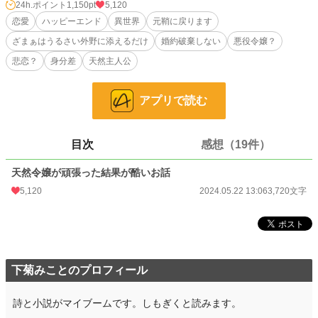
24h.ポイント
1,150pt
5,120
ざまぁはうるさい外野に添えるだけ。
恋愛
ハッピーエンド
異世界
元鞘に戻ります
ざまぁはうるさい外野に添えるだけ
婚約破棄しない
悪役令嬢？
小説家になろう様でも投稿しています。
悲恋？
身分差
天然主人公
小説
1,170 位 / 229,045 件
恋愛
680 位 / 66,406 件
アプリで読む
お気に入り
912
目次
感想（19件）
24h.ポイント
1,150 pt
天然令嬢が頑張った結果が酷いお話
文字数
3,720
5,120
2024.05.22 13:06
3,720文字
更新日時
2024.05.22 13:06
初回公開日時
2024.05.22 13:06
初回完結日時
2024.05.23 13:32
下菊みことのプロフィール
週間ポイント
8,140 pt (1,187 位)
月間ポイント
38,509 pt (1,197 位)
詩と小説がマイブームです。しもぎくと読みます。