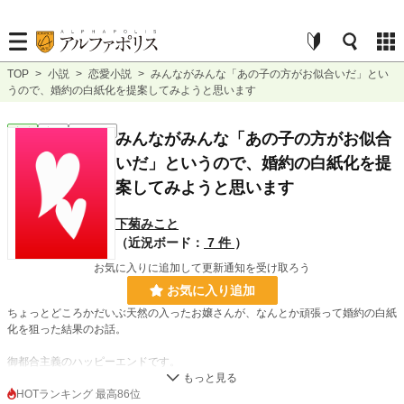
TOP
>
小説
>
恋愛小説
>
みんながみんな「あの子の方がお似合いだ」とい
うので、婚約の白紙化を提案してみようと思います
恋愛
完結
ｼｮｰﾄｼｮｰﾄ
みんながみんな「あの子の方がお似合
いだ」というので、婚約の白紙化を提
案してみようと思います
下菊みこと
（近況ボード：
7 件
）
お気に入りに追加して更新通知を受け取ろう
お気に入り追加
ちょっとどころかだいぶ天然の入ったお嬢さんが、なんとか頑張って婚約の白紙
化を狙った結果のお話。
御都合主義のハッピーエンドです。
元鞘に戻ります。
HOTランキング 最高86位