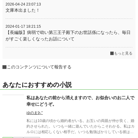
2026-04-24 23:07:13
文庫本出ました！
2024-01-17 18:21:15
【長編版】病弱で幼い第三王子殿下のお世話係になったら、毎日
がすごく楽しくなったお話について
もっと見る
このコンテンツについて報告する
あなたにおすすめの小説
私はあなたの前から消えますので、お似合いのお二人で
幸せにどうぞ。
ゆのま𖠚˖°
私には10歳の頃から婚約者がいる。お互いの両親が仲が良く、婚
約させられた。 いつも一緒に遊んでいたからこそわかる。私はカ
ルロには相応しくない相手だ。いつも勉強ばかりしている彼は色
んなことを知っていて、知ろうとする努力が凄まじい。そんな彼