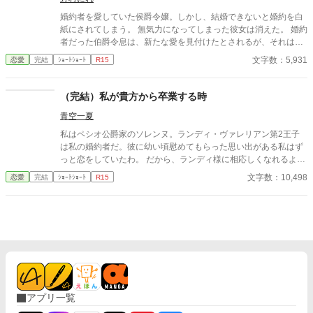
婚約者を愛していた侯爵令嬢。しかし、結婚できないと婚約を白
紙にされてしまう。 無気力になってしまった彼女は消えた。 婚約
者だった伯爵令息は、新たな愛を見付けたとされるが、それは新
たな愛なのか？
文字数：5,931
恋愛
完結
ｼｮｰﾄｼｮｰﾄ
R15
（完結）私が貴方から卒業する時
青空一夏
私はペシオ公爵家のソレンヌ。ランディ・ヴァレリアン第2王子
は私の婚約者だ。彼に幼い頃慰めてもらった思い出がある私はず
っと恋をしていたわ。 だから、ランディ様に相応しくなれるよう
努力してきたの。でもね、彼は･･････ ※なんちゃって西洋風異世
文字数：10,498
恋愛
完結
ｼｮｰﾄｼｮｰﾄ
R15
界。現代的な表現や機器、お料理などでてくる可能性あり。史実
には全く基づいておりません。
アプリ一覧