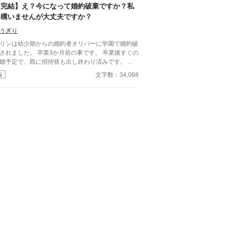
勝ち誇ったように微笑んでいる。
【完結】え？今になって婚約破棄ですか？私
は構いませんが大丈夫ですか？
うぎり
リンは幼少期からの婚約者オリバーに学園で婚約破
されました。 卒業3か月前の事です。 卒業後すぐの
婚予定で、既に招待状も出し終わり済みです。 も
ろんその場で受け入れましたよ。一向に構いませ
文字数：34,068
編
。 カリンはずっと婚約解消を願っていましたか
 婚約破棄したのなら既に他
。迷惑だけはかけないで下さいね。 ※ゆるゆる設
です ※軽い感じで読み流して下さい