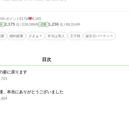
24h.ポイント
617pt
6,165
2,175
1,236
位 / 228,589件
位 / 66,314件
説
恋愛
恋愛
婚約破棄
ざまぁ？
本当は美人
王子様
誕生日パーティー
目次
の姿に戻ります
2,701
様、本当にありがとうございました
3,464