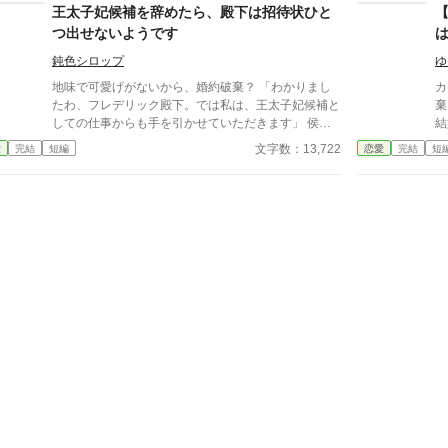
たんですけど、それって白い結婚ってことですよね？
が
王太子妃候補を辞めたら、殿下は招待状ひと
その後私が世間からどう見られるかご理解されてい
つ出せないようです
ます？ いえ、いいですよ慰謝料くだされば。契約書
交わしましょうね。どうぞ愛する方をお探しくださ
鈍色シロップ
ゆ
い。その方が表れたら慰謝料上乗せですぐに出て行き
地味で可愛げがないから、婚約破棄？ 「わかりまし
カ
ますんで！ ふと思いついたので、一気に書きまし
たわ、フレデリック殿下。では私は、王太子妃候補と
棄
た。ピスカル湖は白い湖で、この湖の水が濃く感じる
しての仕事からも手を引かせていただきます」 侯爵
結
か薄く感じるかで家が金持ちか貧乏かが分かります
令嬢クラリエッタに切り捨てられたその日から、王宮
ち
文字数：13,722
愛
完結
短編
恋愛
完結
短
（笑）
は少しずつ狂い始める。 招待状は乱れ、席次は崩
ん
れ、茶会はぎこちなく綻んでいく。 ――王太子は、
ら。 でも大丈夫ですか？
まともな招待状ひとつ出せなかった。 彼女が担って
人
いたのは、ただの補佐ではない。 王宮の社交と体
定
面、そのものだったのだ。 そして、そんな彼女の価
値を最初から見抜いていた第二王子ロレンツが、静か
に手を差し伸べる。 婚約破棄された侯爵令嬢の、実
務ざまぁと再評価の物語。 ※複数のサイトに投稿し
ています。