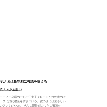
王妃さまは断罪劇に異議を唱える
岐ゆうば(金湯叶)
ーティー会場の中心で王太子クロードが婚約者のセ
ーヌに婚約破棄を突きつける。彼の側には愛らしい
アンナがいた。 そんな茶番劇のような場面を見