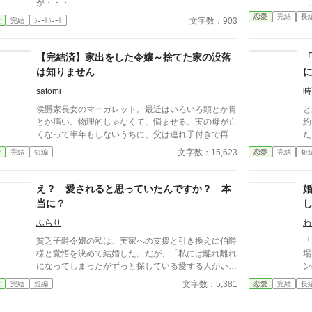
が・・・
て
恋愛
完結
長
対
文字数：903
愛
完結
ｼｮｰﾄｼｮｰﾄ
との
王
【完結済】家出をした令嬢～捨てた家の没落
ま
は
は知りません
satomi
時
侯爵家長女のマーガレット。最近はいろいろ頭とか胃
と
とか痛い。物理的じゃなくて、悩ませる。実の母が亡
約
くなって半年もしないうちに、父は連れ子付きで再
た
婚…。恥ずかしい。義母は、貴族としての常識に欠け
う
文字数：15,623
愛
完結
短編
恋愛
完結
短
るし。頭痛いわ～。
と
か
の
え？ 愛されると思っていたんですか？ 本
婚
当に？
本
た
ふらり
わ
う
貧乏子爵令嬢の私は、実家への支援と引き換えに伯爵
「
様と覚悟を決めて結婚した。だが、「私には離れ離れ
場で破
になってしまったがずっと探している愛する人がい
ン
る。なので君を愛するつもりはない。親が煩くて止む
族
文字数：5,381
愛
完結
短編
恋愛
完結
長
無く結婚をしたが、三年子供が出来なければ正式に離
エ
婚することが出来る。それまでの我慢だ」って言われ
子