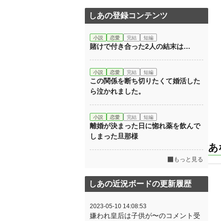
しあの登録コンテンツ
小説
恋愛
完結
短編
賭けで付き合った2人の結末は…
小説
恋愛
完結
短編
この関係を断ち切りたくて婚活した
ら泣かれました。
小説
恋愛
完結
短編
離婚が決まった日に惚れ薬を飲んで
しまった旦那様
あ
もっと見る
しあの近況ボードの更新履歴
2023-05-10 14:08:53
嫌われ皇后は子供が〜のコメント受