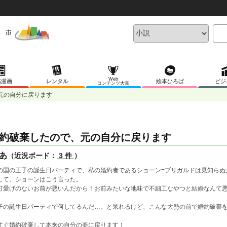
Web
稿漫画
レンタル
絵本ひろば
ビジ
コンテンツ大賞
元の自分に戻ります
約破棄したので、元の自分に戻ります
あ
（近況ボード：
3 件
）
の国の王子の誕生日パーティで、私の婚約者であるショーン=ブリガルドは見知らぬ
して、ショーンはこう言った。
可愛げのないお前が悪いんだから！お前みたいな地味で不細工なやつと結婚なんて
子の誕生日パーティで何してるんだ…。と呆れるけど、こんな大勢の前で婚約破棄
すぐ婚約破棄して本来の自分の姿に戻ります！