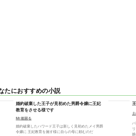
なたにおすすめの小説
婚約破棄した王子が見初めた男爵令嬢に王妃
教育をさせる様です
土
Mr.後困る
パ
婚約破棄したハワード王子は新しく見初めたメイ男爵
リ
令嬢に 王妃教育を施す様に自らの母に頼むのだ
娘の