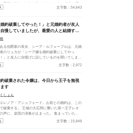
、王妃クラウディアは待ったをかける。 彼女が反
文字数：54,643
編
するのは、セリーヌとの婚約破棄ではなく、アンナ
再婚約だったーー。 王族の結婚とは。 王妃と国
の思いや、国王の愛妾や婚外子など。 王宮をとり
「婚約破棄してやった！」と元婚約者が友人
く複雑な関係が繰り広げられる。 ある者にとって
ゲームの世界、ある者にとっては現実のお話。
に自慢していましたが、最愛の人と結婚する
ので、今さら婚約破棄を解消してほしいなん
雨
てもう遅い
ある伯爵家の長女、シーア・ルフェーブルは、元婚
者のリュカが「シーア嬢を婚約破棄にしてやっ
！」と友人に自慢げに話しているのを聞いてしま
。しかし、実際のところ、我儘だし気に入らないこ
文字数：2,972
編
があればすぐに手が出る婚約者にシーアが愛想を尽
して、婚約破棄をするよう仕向けたのだった。 そ
後リュカは自分の我儘さと傲慢さに首を締められ、
婚約破棄された令嬢は、今日から王子を無視
約破棄を解消して欲しいと迫ってきたが、シーアは
します
当に自分を愛してくれる人を見つけ、結婚してい
。 だから今更もう一度婚約して欲しいなんて、も
くしょん
遅いのですっ！
エレノア・アシュフォード。お前との婚約は、この
棄する」 王城の大広間に響いた第一王子レオ
の声に、楽団の演奏が止まった。 集まっていた貴
たちは息をのみ、次の瞬間にはざわめきが広がる。
文字数：15,849
編
レノアはゆっくりと顔を上げた。 目の前では、王
が腰に手を回した美しい令嬢――侯爵令嬢セシリア