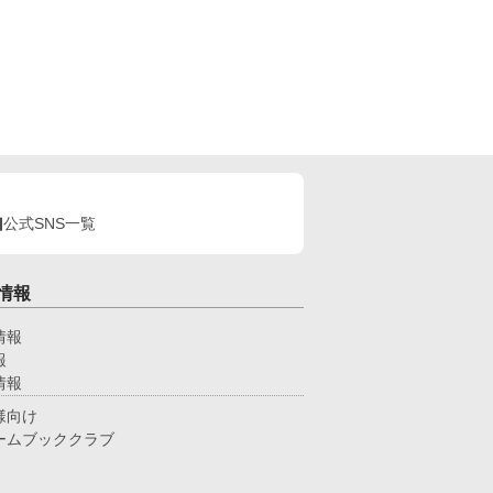
公式SNS一覧
情報
情報
報
情報
様向け
ームブッククラブ