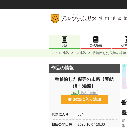
小説
公式漫画
投
TOP
>
小説
>
BL小説
>
番解除した僕等の末路
作品の情報
番解除した僕等の末路【完結
済・短編】
BL
完結
短編
お気に入り追加
番
藍
お気に入り
774
都
初回公開日時
2025.10.07 19:30
番