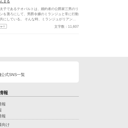
んまる
主人公です。 ふんわり現代、ふんわりオメガバー
、設定がふんわりしてます。 完結しました！あり
太子であるテオバルトは、婚約者の公爵家三男のリ
とうございました。
ンを蔑ろにして、男爵令嬢のミランジュと常に行動
している。 そんな時、ミランジュがリアンの
し金で酷い目にあったと泣きついて来た。 テオバ
文字数：11,607
ｼｮｰﾄ
トはリアンの弁解も聞かず、一方的に責めてしま
、テオバルトの元に訃報が届
王太子テオバルト×無口で一
公爵家三男リアン ハッピーエンドかどうかは読
でからのお楽しみという事で。 テオバルドとリア
の息子の第一王子のお話を《もう一度君に会えたな
2》として上げました。 ※画像はpicrewさんより
借りしました。
公式SNS一覧
情報
情報
報
情報
様向け