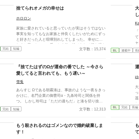
ないか。 ねぇ、僕はもう要らないの…？ 独りで過ご
ァ
す『発情期』は辛いよ…。 ーーーーーーーーーーー
く
捨てられオメガの幸せは
ーーーーーーーー ✻改稿版を他サイトにて投稿公開中
小
です。
ん
ホロロン
に
K
家族に愛されていると思っていたが実はそうではない
く
「
事実を知ってもなお家族と仲良くしたいがためにずっ
り
てくれる
と好きだった人と喧嘩別れしてしまった。 幸せにな
は
ャ
れると思ったのに…番になる前に捨てられて行き場を
用
ください
文字数：15,374
完結
短編
なくした時に会ったのは、あの大好きな彼だった。
BL
連載中
長
か
い
た
幼
は
『捨てたはずのΩが運命の番でした ～今さら
き
愛してると言われても、もう遅い～
喪
ゆ
――
雪兎
大
な
あらすじ Ωである朝霧湊は、事故のような一夜をきっ
っ
せ
かけに、名門企業の御曹司α・九条玲司と関係を持
遥
ま
つ。 しかし玲司は「ただの過ちだ」と湊を切り捨
わ
す
て、政略結婚のためβの婚約者との未来を選んだ。 深
BL
完結
長編
は
文字数：12,313
完結
短編
に
く傷ついた湊は、彼の前から姿を消す。 数か月後―
心
更
―。 湊の身体は、これまで誰も知らなかった希少な
踏
ざ
『遅咲きΩ』として覚醒する。 その瞬間、玲司は初め
もう殺されるのはゴメンなので婚約破棄しま
け
て湊こそが運命の番だったと知る。 「戻ってきてく
千
す！
れ」 今さら必死に追いかけてくる玲司。 だが湊の隣
メガがい