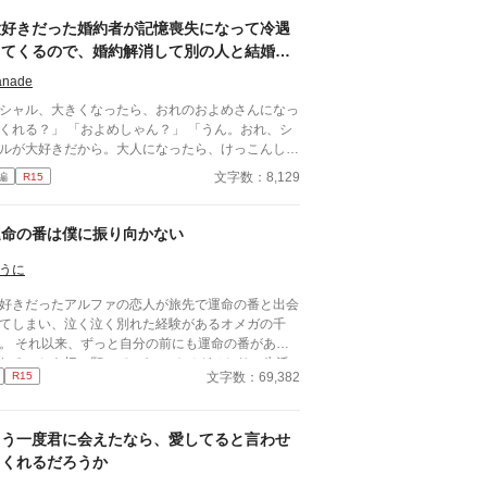
とお見合いするなんてありえない。」 彼は冷た
、けれどどこか薄情な笑みを浮かべながら、一枚の
大好きだった婚約者が記憶喪失になって冷遇
切手を私に投げ渡す。 「長い間、俺に従ってきた
してくるので、婚約解消して別の人と結婚し
だから、君を傷つけたりはしない。」 「結婚の日
ます
は招待状を送る。必ず来て、席につけよ。」 --- い
anade
つかのコメントを拝見し、大変申し訳なく思ってお
シャル、大きくなったら、おれのおよめさんになっ
ます。 私は現在日本語を勉強しており、この文章
？」 「およめしゃん？」 「うん。おれ、シ
AI作品ではありませんが、 一部に翻訳ソフトを使
ルが大好きだから。大人になったら、けっこんして
しています。 もし読んでくださる中で日本語のお
」 「うん！ シャルもリュシーしゃま、だ
文字数：8,129
編
R15
しな点をご指摘いただけましたら、 本当にありが
しゅき！ およめしゃん、なる！」 ✩ ✩ ✩
く思います。
き日に交わした『約束』。その約束が果たされたの
、シャーロットが十二歳、リュシオンが十七歳のと
運命の番は僕に振り向かない
。 それから三年。リュシオンが事故により記憶
失になったことで、全てが狂っていく――。 ―
うに
―――――――― ✻男しかいない、αとΩしかい
好きだったアルファの恋人が旅先で運命の番と出会
い世界観なので、女性やβといった概念は出てきま
てしまい、泣く泣く別れた経験があるオメガの千
ん。 ✻独自設定の異世界オメガバースです。 ✻4話
。 それ以来、ずっと自分の前にも運命の番があら
では毎日更新。その後は週3話の更新を目指しま
れることを切に願っていた。 オメガひとりの生活
。執筆しながらの更新、遅筆なのでゆっくりペース
文字数：69,382
R15
苦しく、千遥は仕方なく身体を売って稼ぐことを決
はなりますが、完結は保証いたします。 ☆8/7 0時
する。 ネットで知り合った相手と待ち合わせ、雑
新 HOT女性向けランキング55位！ ありがとうご
の中を歩いている時、千遥は自分の運命の番を見つ
います😊
もう一度君に会えたなら、愛してると言わせ
た。 ところが視線が確かに合ったのに運命の番は
遥を避けるように去っていく。彼の隣には美しいオ
てくれるだろうか
た。 ベータのような平凡な見た目のオメガ