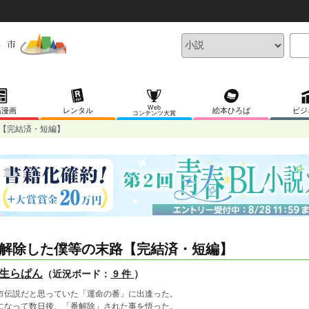
Web
稿漫画
レンタル
絵本ひろば
ビジ
コンテンツ大賞
【完結済・短編】
解除した僕等の末路【完結済・短編】
生らぱん
（近況ボード：
9 件
）
市伝説だと思っていた「運命の番」に出逢った。
になって数日後、「番解除」された事を悟った。