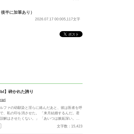
/19 後半に加筆あり）
2026.07.17 00:00
5,117文字
bl】砕かれた誇り
rari
ルファの幼馴染と淫らに絡んだあと、彼は医者を呼
で、私の印を消させた。 「来月結婚するんだ。君
誤解はさせたくない。」 「あいつは嫉妬深い。泣
せるわけにはいかない。」 「君ももう年頃の残り
文字数：15,423
のオメガだろ？ 俺の印をつけたまま、他のアルフ