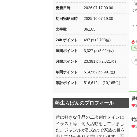
「
更新日時
2026.07.17 00:00
け
初回完結日時
2025.10.07 19:30
＊
文字数
36,165
24h.ポイント
497 pt (2,708位)
小
週間ポイント
3,327 pt (3,024位)
月間ポイント
23,381 pt (2,021位)
年間ポイント
514,562 pt (991位)
累計ポイント
516,612 pt (10,165位)
番
藍生らぱんのプロフィール
昔は好きな作品の二次創作メインに
蛇
イラスト等、同人活動をしていまし
た。ジャンルがBLなので家族の目を
盗んでひっそりと書いています。不