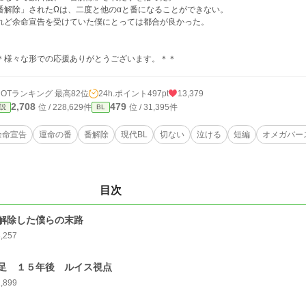
番解除」されたΩは、二度と他のαと番になることができない。
れど余命宣告を受けていた僕にとっては都合が良かった。
＊様々な形での応援ありがとうございます。＊＊
HOTランキング 最高82位
24h.ポイント
497pt
13,379
2,708
479
位 / 228,629件
位 / 31,395件
説
BL
余命宣告
運命の番
番解除
現代BL
切ない
泣ける
短編
オメガバー
目次
解除した僕らの末路
3,257
足 １５年後 ルイス視点
1,899