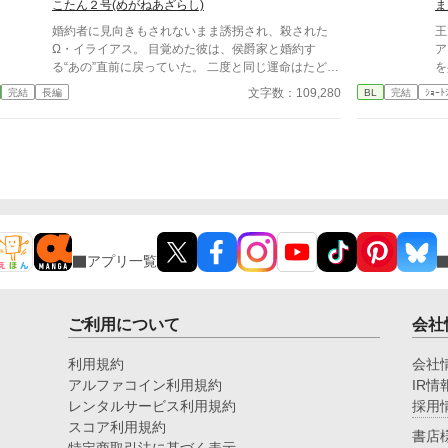
には、自分を支え続けてくれた医師のα・神崎伊織が
こたん２号(めがねあざらし)
ま
が
いた。 「あなたは俺を捨てたでしょう」 後悔に苦し
ス
婚約者に見向きもされないまま誘拐され、殺された
王
むα、執着する第二のα、そして希少Ωを巡る陰謀。
が
Ω・イライアス。 目覚めた彼は、侯爵家と婚約す
ア
もう二度と傷つきたくないΩが最後に選ぶ相手とは―
る“あの”直前に戻っていた。 二度と同じ運命はたどり
を共に
―。 捨てた側の後悔と執着が加速する、すれ違いオ
たくない。 家族のために婚約は受け入れるが、なん
差
文字数：109,280
完結
長編
BL
完結
ｼｮｰﾄ
メガバースBL。
とか相手に嫌われて破談を狙うことに決める。 だが
ル
目の前に現れた侯爵・アルバートは、前世とはまるで
う。 そしてその日の夜
別人のように優しく、異様に距離が近くて――。
く。 大人になりきれない
途な
ん
ン
ら～
お
アプリ一覧
ご利用について
会社
利用規約
会社
アルファコイン利用規約
IR情
レンタルサービス利用規約
採用
スコア利用規約
書店