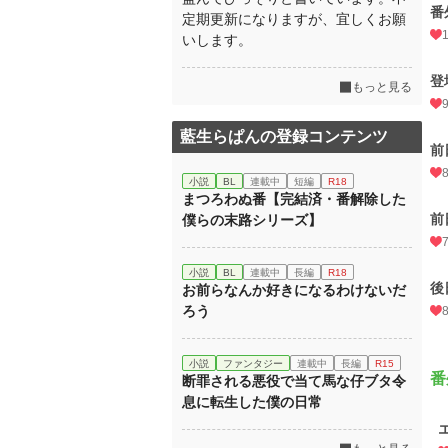
番
定期更新になりますが、宜しくお願
いします。
登
もっと見る
藍生らぱんの登録コンテンツ
前日
小説
BL
連載中
短編
R18
まつろわぬ番【完結済・番解除した
前
僕らの末路シリーズ】
小説
BL
連載中
長編
R18
後日
お前らなんか好きになるわけないだ
ろう
小説
ファンタジー
連載中
長編
R15
番
断罪される悪役で当て馬な仔ブタ令
息に転生した僕の日常