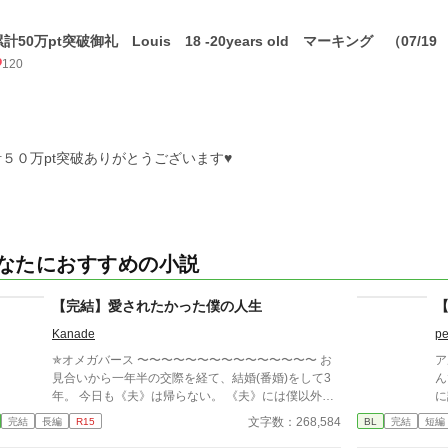
累計50万pt突破御礼 Louis 18 -20years old マーキング （07
120
５０万pt突破ありがとうございます♥
なたにおすすめの小説
【完結】愛されたかった僕の人生
【
Kanade
pe
✯オメガバース 〜〜〜〜〜〜〜〜〜〜〜〜〜〜〜 お
ア
見合いから一年半の交際を経て、結婚(番婚)をして3
ん
年。 今日も《夫》は帰らない。 《夫》には僕以外の
に
『番』がいる。 ねぇ、どうしてなの？ 一目惚れだっ
か
文字数：268,584
完結
長編
R15
BL
完結
短編
て言ったじゃない。 愛してるって言ってくれたじゃ
物