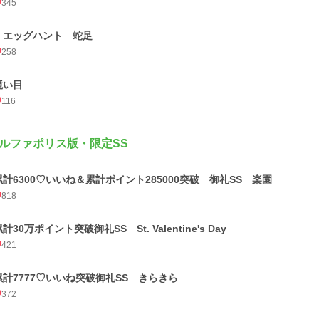
345
エッグハント 蛇足
258
境い目
116
ルファポリス版・限定SS
累計6300♡いいね＆累計ポイント285000突破 御礼SS 楽園
818
計30万ポイント突破御礼SS St. Valentine's Day
421
累計7777♡いいね突破御礼SS きらきら
372