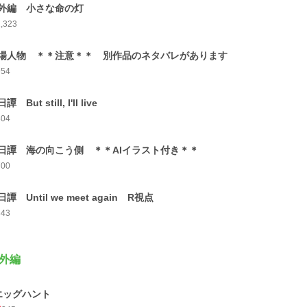
外編 小さな命の灯
1,323
場人物 ＊＊注意＊＊ 別作品のネタバレがあります
954
譚 But still, I'll live
804
日譚 海の向こう側 ＊＊AIイラスト付き＊＊
700
譚 Until we meet again R視点
843
外編
エッグハント