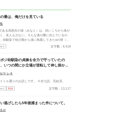
隣の番は、俺だけを見ている
兎
である高校生の湊（みなと）は、幼いころから体が
く、友人も少ない。そんな湊の隣に住んでいるの
、幼馴染で幼少期から湊に執着してきたαの律（り
）。律は湊の護衛のように常にそばにいて、彼に近
文字数：6,418
ｼｮｰﾄ
く人間を片っ端から遠ざけてしまう。 ある日、湊
学校で軽い発情期の前触れに襲われ、助けてくれた
もやはり律だった。逃れられない幼馴染との関係に
姫ポジ幼馴染の貞操を全力で守っていたの
惑う湊だが、律は静かに囁く。「もう、俺からは逃
に、いつの間にか立場が逆転して伸し掛から
られない」――。 執着愛が静かに絡みつく、オメ
れた件
ース・あまあま系BL。 【キャラクター設定】 ■
セヤ レキ
人公（受け） 名前：湊（みなと） 属性：Ω（オメ
タイトル通りのお話しです。 ※全七話、完結済。
：引っ込み思案でおとなしい
、内面は芯が強い。幼少期から体が弱く、他人に頼
文字数：13,117
ｼｮｰﾄ
R18
ことが多かったため、律に守られるのが当たり前に
る。 特徴：小柄で華奢。淡い茶髪で色白。
情はおだやかだが、感情が表に出やすい。 ■相手
言い逃げしたら5年後捕まった件について。
め） 名前：律（りつ） 属性：α（アルファ） 年
性格：独占欲が非常に強く、湊に対しての
るせ
甘く、他人には冷たい。基本的に無表情だが、湊の