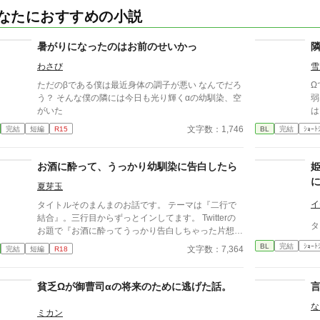
なたにおすすめの小説
暑がりになったのはお前のせいかっ
わさび
雪
ただのβである僕は最近身体の調子が悪い なんでだろ
Ω
う？ そんな僕の隣には今日も光り輝くαの幼馴染、空
弱
がいた
は
つ
文字数：1,746
完結
短編
R15
BL
完結
ｼｮｰﾄ
づ
は
の
お酒に酔って、うっかり幼馴染に告白したら
戸
夏芽玉
げ
ガバ
イ
タイトルそのまんまのお話です。 テーマは『二行で
主
結合』。三行目からずっとインしてます。 Twitterの
ガ） 年齢：17歳 性格
お題で『お酒に酔ってうっかり告白しちゃった片想い
が
くんの小説を書いて下さい』と出たので、勢いで書き
BL
完結
ｼｮｰﾄ
文字数：7,364
完結
短編
R18
る
ました。 執着攻め(19大学生)×鈍感受け(20大学生)
なってい
表
貧乏Ωが御曹司αの将来のために逃げた話。
（攻
齢：18歳 
な
ミカン
み