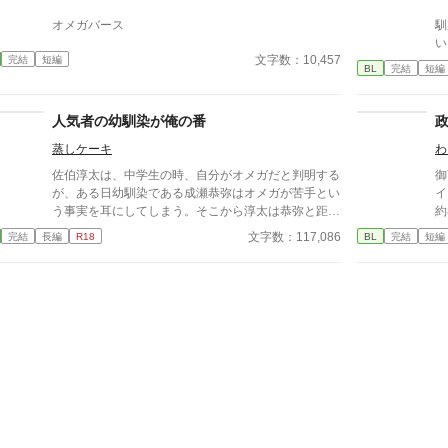
｢ず
こ
オメガバース
馴染
立
い
と
文字数：10,457
完結
短編
てない。 た
に
BL
完結
短編
想
白
5年
人気者の幼馴染が俺の番
てるわけ
蒸しケーキ
わ
ね
佐伯淳太は、中学生の時、自分がオメガだと判明する
御
が、ある日幼馴染である成瀬恭弥はオメガが苦手とい
イ
う事実を耳にしてしまう。そこから淳太は恭弥と距離
約者がい
を置き始めるが、実は恭弥は淳太のことがずっと好き
デ
文字数：117,086
完結
長編
R18
BL
完結
短編
で、、、 ※「二人で過ごす発情期の話」の二人が高
同
校生のときのお話です。どちらから読んでも問題なく
め
お読みいただけます。二人のことが書きたくなったの
挟
でだらだらと書いていきます。お付き合い頂けました
ら幸いです。