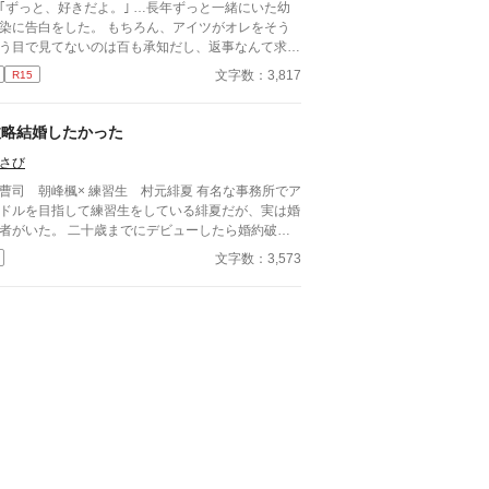
っと、好きだよ。｣ …長年ずっと一緒にいた幼
ととなると感情的になる。 特徴：長身で整った顔
に告白をした。 もちろん、アイツがオレをそう
ち。黒髪でクールな雰囲気。幼少期に湊を助けたこ
う目で見てないのは百も承知だし、返事なんて求め
をきっかけに執着心が芽生え、彼を「俺の番」と心
だ、これからはもう一緒にいないから…
決めている。
文字数：3,817
R15
いを伝えるぐらい、許してくれ。 そう思って告
したのが高校三年生の最後の登校日。……あれから
経ったんだけど… なんでアイツに馬乗りにされ
政略結婚したかった
！？ ーーーーー 美形×平凡っていいですよ
さび
、、、、
曹司 朝峰楓× 練習生 村元緋夏 有名な事務所でア
ドルを目指して練習生をしている緋夏だが、実は婚
た。 二十歳までにデビューしたら婚約破棄
ビューできなかったらそのまま結婚 楓と緋夏は隣
文字数：3,573
士に住む幼馴染で親はどちらも経営者。 会社のた
に勝手に親達が決めた政略結婚と自分の気持ちで板
みになっている緋夏だったが____