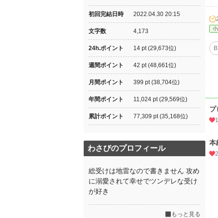
初回完結日時
2022.04.30 20:15
小
文字数
4,173
24h.ポイント
14 pt (29,673位)
B
週間ポイント
42 pt (48,661位)
月間ポイント
399 pt (38,704位)
年間ポイント
11,024 pt (29,569位)
プ
累計ポイント
77,309 pt (35,168位)
本
わさびのプロフィール
総受けは地雷なので書きません 攻め
に溺愛されて幸せでツンデレな受け
が好き
もっと見る