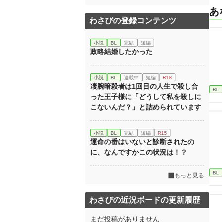
あ
わさびの登録コンテンツ
小説
BL
完結
短編
政略結婚したかった
小説
BL
連載中
短編
R18
凄腕暗殺者は1回目の人生で殺し合
BL
った王子様に「どうして私を殺しに
こないんだ？」と詰められています
小説
BL
完結
短編
R15
運命の番はいないと診断されたの
に、なんですかこの状況は！？
BL
もっと見る
わさびの近況ボードの更新履歴
まだ投稿がありません