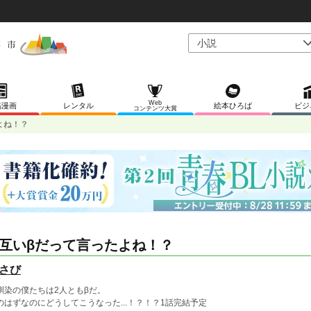
Web
稿漫画
レンタル
絵本ひろば
ビジ
コンテンツ大賞
よね！？
互いβだって言ったよね！？
さび
馴染の僕たちは2人ともβだ。
のはずなのにどうしてこうなった...！？！？1話完結予定