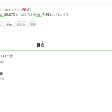
24h.ポイント
14pt
352
29,673
7,461
位 / 228,725件
位 / 31,407件
説
BL
L
短編
幼馴染
溺愛
目次
ロローグ
123
編
229