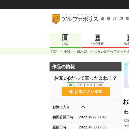
小説
公式漫画
投
TOP
>
小説
>
BL小説
>
お互いβだって言った
作品の情報
お互いβだって言ったよね！？
BL
完結
短編
R18
お気に入り追加
お
お気に入り
125
わ
初回公開日時
2022.04.27 21:49
幼
そ
更新日時
2022.04.30 19:30