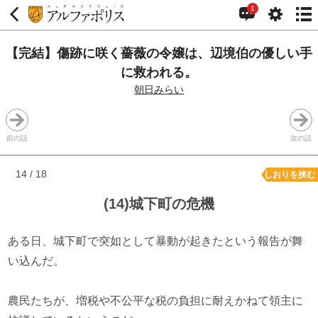
1
【完結】傷跡に咲く薔薇の令嬢は、辺境伯の優しい手
に救われる。
朝日みらい
前の話
次の話
14 / 18
しおりを挟む
(14)城下町の危機
ある日、城下町で突如として暴動が起きたという報告が舞
い込んだ。
農民たちが、増税や不公平な税の負担に耐えかねて領主に