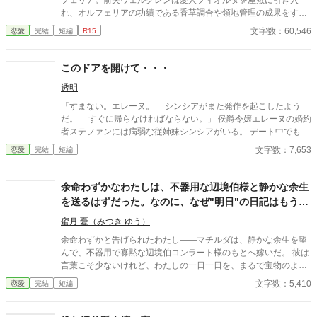
フェリア。前夫ヴェルグレンは愛人フィオルダを屋敷に引き入
れ、オルフェリアの功績である香草調合や領地管理の成果をすべ
て愛人のものとして奪っていた。 耐えかねたオルフェリアは、つ
文字数：60,546
恋愛
完結
短編
R15
いに自ら離縁状を突きつけて屋敷を去る。しかし、オルフェリア
がいなくなった伯爵家は即座に崩壊へ向かい始める。 一方、自由
となったオルフェリアを迎えたのは、隣国の冷徹大公アゼルリオ
このドアを開けて・・・
ンだった。彼女の真の価値を見抜いていたアゼルリオンに極上に
透明
甘やかされ、彼女の持つ技術は国全体を潤していく。そしてクラ
イマックス、思わぬ「真実の血統」と旧悪が暴かれ、前夫たちに
「すまない。エレーヌ。 シンシアがまた発作を起こしたよう
は取り返しのつかない裁きが下る。
だ。 すぐに帰らなければならない。」 侯爵令嬢エレーヌの婚約
者ステファンには病弱な従姉妹シンシアがいる。 デート中でもシ
ンシアからメッセージが来るとステファンはシンシアのもとに行
文字数：7,653
恋愛
完結
短編
ってしまう。 不安になるエレーヌだがシンシアには秘密があっ
て・・・
余命わずかなわたしは、不器用な辺境伯様と静かな余生
を送るはずだった。なのに、なぜ"明日"の日記はもう
『あなたへの愛の言葉』で埋まっているの
蜜月 憂（みつき ゆう）
余命わずかと告げられたわたし――マチルダは、静かな余生を望
んで、不器用で寡黙な辺境伯コンラート様のもとへ嫁いだ。 彼は
言葉こそ少ないけれど、わたしの一日一日を、まるで宝物のよう
に大切にしてくれる。 ――ただ一つ。ときどき、時間が飛ぶので
文字数：5,410
恋愛
完結
短編
す。夜、満天の星を見上げていたはずが、気づけば、もう次の朝
の光の中に。 そして何より不思議なのは――"明日"のわたしの日
記が、もう、わたしの筆跡で、『今日もあなたと生きられて、幸