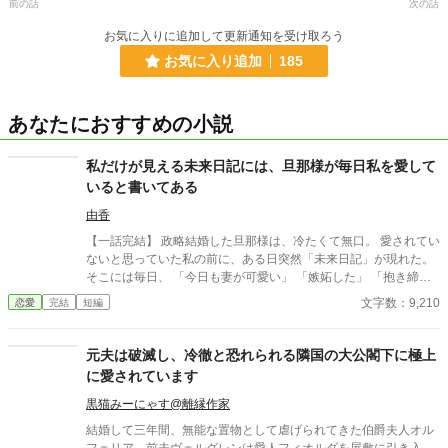
前の話
次の話
お気に入りに追加して更新通知を受け取ろう
お気に入り追加
185
あなたにおすすめの小説
私だけが見える未来日記には、旦那様が毎日私を愛して
いると書いてある
由香
【一話完結】 政略結婚した旦那様は、冷たくて無口。 愛されてい
ないと思っていた私の前に、ある日突然「未来日記」が現れた。
そこには毎日、 「今日も妻が可愛い」 「嫉妬した」 「抱き締め
たい」 と、旦那様の本音が綴られていて……？ 感情を伝えられな
文字数：9,210
恋愛
完結
短編
い不器用すぎる公爵と、本心を知ってしまった妻が紡ぐ、じれ甘
夫婦ラブストーリー。
元夫は破滅し、冷徹と恐れられる隣国の大公閣下に極上
に愛されています
黒猫みーにゃす@離縁作家
結婚して三年間、無能な置物として虐げられてきた伯爵夫人オル