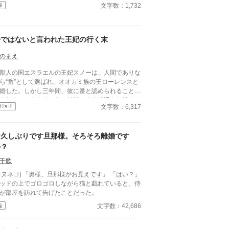
文字数：1,732
編
番ではないと言われた王妃の行く末
のまえ
人の国エスラエルの王妃スノーは、人間でありな
ら“番”として選ばれ、オオカミ族の王ローレンスと
婚した。しかし三年間、彼に番と認められることも
されることもなく、白い結婚のまま冷遇され続け
文字数：6,317
ﾄｼｮｰﾄ
て国に尽くしてきたスノー
ったが、ある日、ローレンスが別の令嬢レイアーを
妊させ、側妃として迎えると知る。ついに心が折れ
お久しぶりです旦那様。そろそろ離婚です
スノーは離縁を決意し、国を去ろうとする。 し
しその道中、レイアー嬢の実家の襲撃に遭い、スノ
か？
は命を落とす寸前、自身の命と引き換えに広域回復
千歌
で多くの命を救う。 これでスノーの、人生は
りのはずだった。 だが次に目を覚ますと、ス
 「奥様、旦那様がお見えです」 「はい？」
ーは三年前の結婚式当日に戻っていた。何度死んで
ッドの上でゴロゴロしながら猫と戯れていると、侍
、何度拒絶しても、結婚式の誓いの瞬間へと戻され
が部屋を訪れて告げたことだった。
、スノーは何度も死を選ぶ
文字数：42,686
編
――。