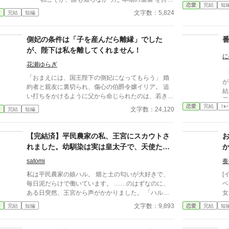
恋愛
完結
短
ていた。 世界でただ一人、すべてを癒す力。 そし
文字数：5,824
愛
完結
短編
て、その価値を知るただ一人の人が、皇帝となって私
を迎えに来る。 これは、すべてを失った少女が、本
当に必要とされる場所へ辿り着く物語。
側妃の条件は「子を産んだら離縁」でした
が、陛下は私を離してくれません！
に
花瀬ゆらぎ
獣
「おまえには、国王陛下の側妃になってもらう」 婚
が
約者と親友に裏切られ、傷心の伯爵令嬢イリア。 追
結
い打ちをかけるように父から命じられたのは、若き国
愛
王フェイランの側妃になることだった。 しかし、王
恋愛
完結
ｼｮｰ
る。 それでも王妃とし
文字数：24,120
愛
完結
短編
宮で待っていたのは、「世継ぎを産んだら離縁」とい
だ
う非情な条件。 夫となったフェイランは冷たく、侍
懐
女からは蔑まれ、王妃からは「用が済んだら去れ」と
【完結済】平民農家の私、王宮にスカウトさ
た
突き放される。 けれど、イリアは知ってしまう。 彼
か
れました。幼馴染は実は皇太子で、天使たち
が兄の死と誤解に苦しみ、誰よりも孤独の中にいるこ
ー
に溺愛されています ～続・何があったのでし
とを──。 「私は、陛下の幸せを願っております。だ
satomi
奏
魔法
ょう
から……離縁してください」 フェイランを想い、身
終わ
私は平民農家の娘ハル。 畑と土の匂いが大好きで、
[イヌネコ]
を引こうとしたイリア。 しかし、無関心だったはず
ノ
毎日泥だらけで働いています。 ……のはずなのに、
ベ
の陛下が、イリアを強く抱きしめて……！？ 「離縁
も
ある日突然、王宮から声がかかりました。 「ハル
女
する気か？ 許さない。私の心を乱しておいて、逃
る。 番から逃れようと
嬢、王宮農地を見てほしい」 え？平民の私が王宮
文字数：9,893
愛
完結
短編
恋愛
完結
短
げられると思うな」 凍てついた王の心を溶かしたの
が
に？ しかも案内してくれたのは、幼馴染のウォル
は、売られた側妃の純真な愛。 孤独な陛下に執着さ
ス。 いつも口が悪くて、収穫期になると姿を消す謎
れ、正妃へと昇り詰める逆転ラブロマンス！