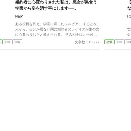
男。 その正体は── 「皇太子殿下です」 ……は？ さ
婚約者に心変わりされた私は、悪女が巣食う
らに王宮では、 王妃様（ココ）にも陛下にも気に入
学園から姿を消す事にします──。
られ、 ウォルスの弟妹である“天使たち”に 「ハル姉
さま～！」と全力で懐かれてしまい、 気づけば王宮
Nao*
R
内の農地の管理を任されることに。 平民の私が王族
ある役目を終え、学園に戻ったシルビア。 すると友
──
に囲まれ、 皇太子の幼馴染として溺愛され、 天使た
人から、自分が居ない間に婚約者のライオスが別の女
亡
ちと一緒に農業をする日々が始まりました。 農業
に心変わりしたと教えられる。 その相手は元平民の
令
も、家族も、恋も、 全部“何かあったのでしょう”から
ナナリーで、可愛く可憐な彼女はライオスだけでなく
し
文字数：13,277
愛
完結
短編
恋愛
完結
短
続く物語。
友人の婚約者や他の男達をも虜にして居るらしい。
なって
事情を知ったシルビアはライオスに会いに行くが、や
い
がて婚約破棄を言い渡される。 しかしその後、ナナ
ナ
リーのある驚きの行動を目にして──？ （1万字以上
し
と少し長いので、短編集とは別にしてあります）
しくな
い
て
る
なのでは？
亡
王
い