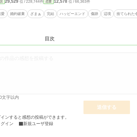
29,529
12,578
位 / 228,744件
位 / 66,363件
説
恋愛
恋愛
婚約破棄
ざまぁ
完結
ハッピーエンド
傷跡
辺境
捨てられた
目次
00文字以内
送信する
グインすると感想の投稿ができます。
ログイン
新規ユーザ登録