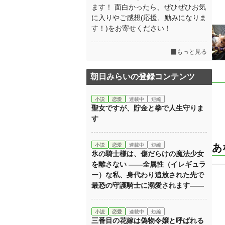
ます！ 面白かったら、ぜひぜひお気
に入りやご感想(応援、励みになりま
す！)をお寄せください！
もっと見る
朝日みらいの登録コンテンツ
小説
恋愛
連載中
短編
聖女ですが、貯金と拳で人生守りま
す
小説
恋愛
連載中
短編
あ
氷の騎士様は、傷だらけの魔法少女
を離さない ——全属性（イレギュラ
ー）な私、身代わり追放された先で
最恐の守護騎士に溺愛されます——
小説
恋愛
連載中
短編
三番目の花嫁は偽物令嬢と呼ばれる ​