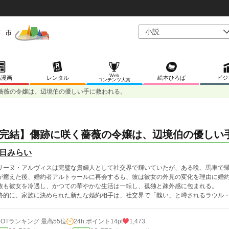
Web
稿漫画
レンタル
絵本ひろば
ビジ
コンテンツ大賞
薔薇の令嬢は、辺境伯の優しい手に救われる。
完結】傷跡に咲く薔薇の令嬢は、辺境伯の優しい
日みらい
リーヌ・アルヴィスは完璧な貴婦人として社交界で輝いていたが、ある晩、馬車で
が癒えた後、婚約者アルトゥールに再会するも、彼は彼女の外見の変化を理由に婚
族も彼女を冷遇し、かつての華やかな生活は一転し、孤独と疎外感に包まれる。
終的に、家族に決められた新たな婚約相手は、社交界で「醜い」と噂されるラウル
HOTランキング 最高55位
24h.ポイント
14pt
1,473