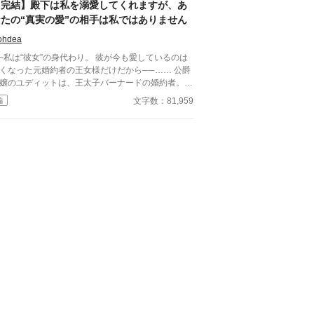
【完結】殿下は私を溺愛してくれますが、あ
なたの“真実の愛”の相手は私ではありません
ohdea
私は“彼女”の身代わり。 彼が今も愛しているのは
くなった元婚約者の王女様だけだから──…… 公爵
嬢のユディットは、王太子バーナードの婚約者。
かし、それは殿下の婚約者だった隣国の王女が亡く
文字数：81,959
編
しまい、 国内の令嬢の中から一番身分が高
……それだけの理由で新たに選ばれただけ。 バー
ード殿下はユディットの事をいつも優しく、大切に
てくれる。 だけど、その度にユディットの心は苦
っていく。 こんな自分が彼の婚約者でいてい
のか。 自分のような理由で互いの気持ちを無視し
決められた婚約者は、 バーナードが再び心惹かれ
“真実の愛”の相手を見つける邪魔になっているだけ
 そんな心揺れる日々の中、 二人の前に、
くなった王女とそっくりの女性が現れる。 実は、
女は襲撃の日、こっそり逃がされていて実は生きて
る…… なんて噂もあって────