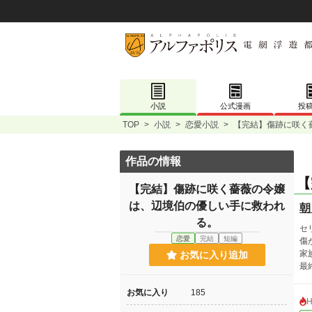
小説
公式漫画
投
TOP
>
小説
>
恋愛小説
>
【完結】傷跡に咲く
作品の情報
【
【完結】傷跡に咲く薔薇の令嬢
は、辺境伯の優しい手に救われ
朝
る。
セ
恋愛
完結
短編
傷
家
お気に入り追加
最
お気に入り
185