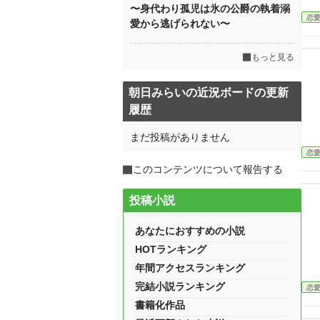
〜身代わり孤児は氷の公爵の執着溺
恋
愛から逃げられない〜
もっと見る
朝日みらいの近況ボードの更新
履歴
まだ投稿がありません
恋
このコンテンツについて報告する
投稿小説
あなたにおすすめの小説
HOTランキング
年間アクセスランキング
完結小説ランキング
恋
書籍化作品