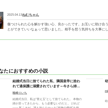
ねむちゃん
2025.04.13
傷つけられた心を解かす強い心、良かったです。お互いに助け合
とができていいなぁって思いました。相手を想う気持ちを大事に
なたにおすすめの小説
結婚式当日に捨てられた私、隣国皇帝に拾わ
れて過保護に溺愛されています～今さら姉を
選んだ王子が後悔しても手遅れです～
m
唯崎りいち
結婚式当日、私は“替え玉”として捨てられた。 本物の
幼
姉が戻ってきたから、もう必要ないのだと。 けれど
—— 私こそが、誰も知らなかった“本物の価値”を持っ