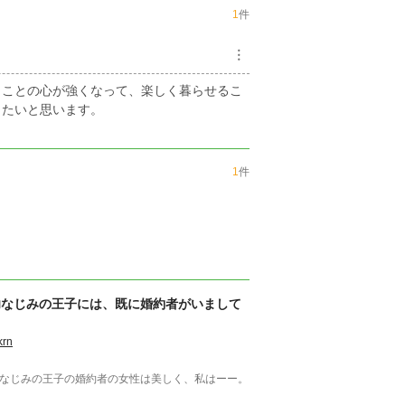
1
件
︙
うことの心が強くなって、楽しく暮らせるこ
したいと思います。
1
件
幼なじみの王子には、既に婚約者がいまして
krn
なじみの王子の婚約者の女性は美しく、私はーー。