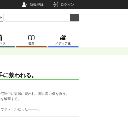
新規登録
ログイン
ネス
書籍
メディア化
手に救われる。
帰宅途中に盗賊に襲われ、顔に深い傷を負う。
約を破棄する。
・ヴァレールだった―――。