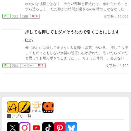
れたのは祝福ではなく、冷たい部屋と拒絶だけ。 触れられること
すら恐ろしく、 ただ静かに時間が過ぎるのを待つしかなかった。
けれど—— 差し出された手は、思っていたものとは違っていた。
文字数：20,006
BL
完結
短編
R18
無理に触れない。 急がない。 ただ、こちらの様子を確かめるよう
に、少しずつ距離を縮めてくる。 気づけば、隣に座ることが当た
り前になり、 言葉を交わす時間が、夜の習慣になっていた。 触れ
押しても押してもダメそうなので引くことにします
られるたびに怖さは消え、 代わりに残るのは、離れがたい温も
Riley
り。 これは、最悪の婚姻から始まった関係が、 やがて“ただ一
人”へと変わっていく物語。 望まれなかったはずのはじまりが、
俺（凪）には愛して止まない幼馴染（紫苑）がいる。 押しても押
いつしか、何よりも大切なものになるまでの—— 静かで、優し
してもビクともしない余裕の態度に心が折れた。 引いたらダメだ
い、溺れるような愛の記録。
と思っても燃え尽きてしまった…。 ちょっと休憩…。会えないと
寂しいけど、引くと言ったからには自分からいけない…
文字数：4,790
BL
完結
ｼｮｰﾄｼｮｰﾄ
R18
アプリ一覧