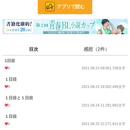
『右に曲がる→女の人にぶつかり、運命的な出会いを迎える
アプリで読む
左に曲がる→幼馴染みの智文と合流する』
こんなの右一択だろうと右に曲がると、出会い頭の女の人に刺されて、健一は死
んだ。
目次
感想（2件）
そして、また朝がきた。
1日目
0
2021.08.23 09:06
1,709文字
男を好きにならないと死んでしまう？
１日目
そんな世界に巻き込まれた健一の日常。
0
2021.08.23 18:50
2,499文字
１日目と１日目
誰を好きになったて自由だよ。
0
2021.08.24 21:29
1,992文字
好きに男も女も関係ないよ。
１日目
0
2021.08.25 22:27
1,931文字
でも俺は、選択肢じゃなくて、真実の愛を見つけたいんだ！