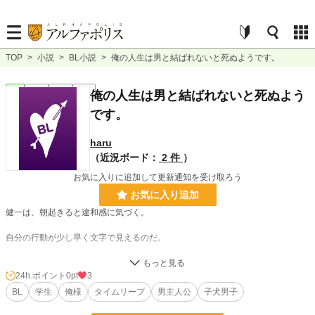
TOP
>
小説
>
BL小説
>
俺の人生は男と結ばれないと死ぬようです。
BL
完結
短編
R18
俺の人生は男と結ばれないと死ぬよう
です。
haru
（近況ボード：
2 件
）
お気に入りに追加して更新通知を受け取ろう
お気に入り追加
健一は、朝起きると違和感に気づく。
自分の行動が少し早く文字で見えるのだ。
道に曲がる時ですら選択肢が見える。
24h.ポイント
0pt
3
しかも、答えつきで。
BL
学生
俺様
タイムリープ
男主人公
子犬男子