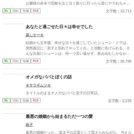
お嬢様の命令で恋敵を泣く泣く殺りに行ったら逆にヤラれちゃっ
た、ちょっとアホな子の話です。 （ムーンライトノベルにも掲載
文字数：10,712
BL
完結
短編
R15
しています）
あなたと過ごせた日々は幸せでした
蒸しケーキ
結婚から五年後、幸せな日々を過ごしていたシューン・トアは、
突然義父に「息子と別れてやってくれ」と冷酷に告げられる。そ
んな言葉にシューンは、何一つ言い返せず、飲み込むしかなかっ
た。そして、夫であるアインス・キールに離婚を切り出すが、ア
文字数：36,796
BL
完結
短編
R15
インスがそう簡単にシューンを手離す訳もなく......。
オメガなパパとぼくの話
キサラギムツキ
タイトルのままオメガなパパと息子の日常話。
文字数：2,236
BL
完結
短編
R15
最悪の婚姻から始まるただ一つの愛
統子
最悪の婚姻だった。 皇太子の正室として迎えられながら、 与えら