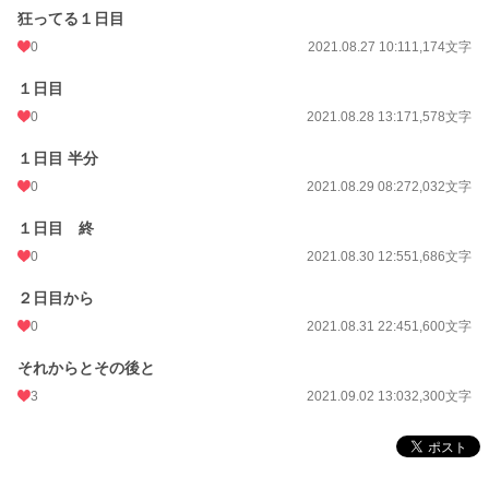
狂ってる１日目
選択肢シリーズ第1弾 完結
0
2021.08.27 10:11
1,174文字
選択肢シリーズ第2弾
『俺の人生は令和のホームズになれないと死ぬようです』→連載中
１日目
0
2021.08.28 13:17
1,578文字
小説
228,621 位 / 228,621 件
１日目 半分
BL
31,391 位 / 31,391 件
0
2021.08.29 08:27
2,032文字
お気に入り
31
１日目 終
24h.ポイント
0 pt
0
2021.08.30 12:55
1,686文字
文字数
18,501
２日目から
更新日時
2021.09.02 13:03
0
2021.08.31 22:45
1,600文字
初回公開日時
2021.08.23 09:06
それからとその後と
初回完結日時
2021.09.02 13:03
3
2021.09.02 13:03
2,300文字
週間ポイント
0 pt (228,621 位)
月間ポイント
7 pt (116,421 位)