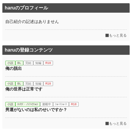
年間ポイント
189 pt (127,296 位)
haruのプロフィール
累計ポイント
12,753 pt (87,270 位)
自己紹介の記述はありません
もっと見る
haruの登録コンテンツ
小説
BL
完結
短編
R18
俺の脱出
小説
BL
完結
短編
R18
俺の世界は正常です
小説
ｴｯｾｲ・ﾉﾝﾌｨｸｼｮﾝ
連載中
ｼｮｰﾄｼｮｰﾄ
R18
男運がないのは私のせいですか？
もっと見る