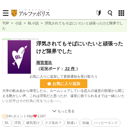
TOP
>
小説
>
BL小説
>
浮気されてもそばにいたいと頑張ったけど限界でし
た
BL
完結
短編
R15
浮気されてもそばにいたいと頑張った
けど限界でした
雨宮里玖
（近況ボード：
22 件
）
お気に入りに追加して更新通知を受け取ろう
お気に入り追加
大学の飲み会から帰宅したら、ルームシェアしている恋人の遠堂の部屋から聞こ
える艶かしい声。これは浮気だと思ったが、遠堂に捨てられるまでは一緒にいた
いと紀平はその行為に目をつぶる——。
遠堂（21）大学生。紀平と同級生。幼馴染。
24h.ポイント
49pt
3,087
紀平（20）大学生。
BL
浮気
健気受け
クズ攻め？
勘違い
短編
ハッピーエンド
宮内（21）紀平の大学の同級生。