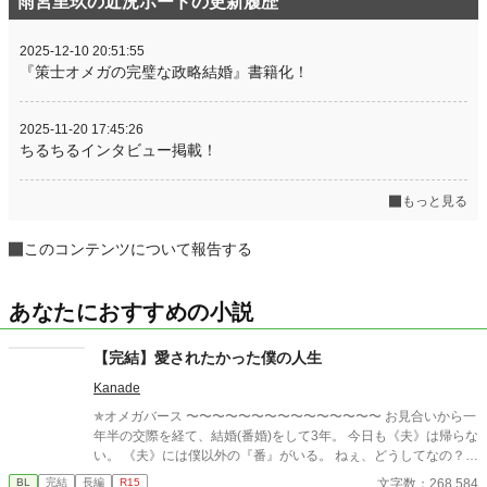
雨宮里玖の近況ボードの更新履歴
2025-12-10 20:51:55
『策士オメガの完璧な政略結婚』書籍化！
2025-11-20 17:45:26
ちるちるインタビュー掲載！
もっと見る
このコンテンツについて報告する
あなたにおすすめの小説
【完結】愛されたかった僕の人生
Kanade
✯オメガバース 〜〜〜〜〜〜〜〜〜〜〜〜〜〜〜 お見合いから一
年半の交際を経て、結婚(番婚)をして3年。 今日も《夫》は帰らな
い。 《夫》には僕以外の『番』がいる。 ねぇ、どうしてなの？
一目惚れだって言ったじゃない。 愛してるって言ってくれたじゃ
文字数：268,584
BL
完結
長編
R15