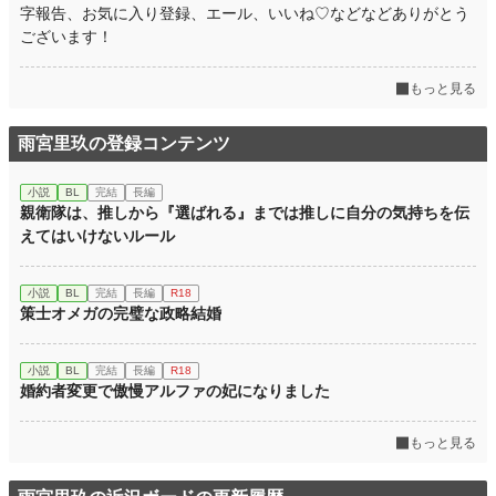
字報告、お気に入り登録、エール、いいね♡などなどありがとう
ございます！
もっと見る
雨宮里玖の登録コンテンツ
小説
BL
完結
長編
親衛隊は、推しから『選ばれる』までは推しに自分の気持ちを伝
えてはいけないルール
小説
BL
完結
長編
R18
策士オメガの完璧な政略結婚
小説
BL
完結
長編
R18
婚約者変更で傲慢アルファの妃になりました
もっと見る