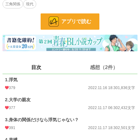
三角関係
現代
環 （22）遠堂のバイト先の友人。
小説
17,181 位 / 228,951 件
アプリで読む
BL
4,256 位 / 31,454 件
お気に入り
391
24h.ポイント
49 pt
文字数
20,544
目次
感想（2件）
更新日時
2022.11.20 06:00
1.浮気
初回公開日時
2022.11.16 18:30
379
2022.11.16 18:30
1,836文字
初回完結日時
2022.11.20 06:53
2.大学の親友
週間ポイント
380 pt (17,384 位)
377
2022.11.17 06:30
2,432文字
月間ポイント
1,384 pt (19,916 位)
3.身体の関係だけなら浮気じゃない？
391
2022.11.17 18:30
2,501文字
年間ポイント
29,164 pt (15,439 位)
累計ポイント
318,121 pt (14,560 位)
4.束縛