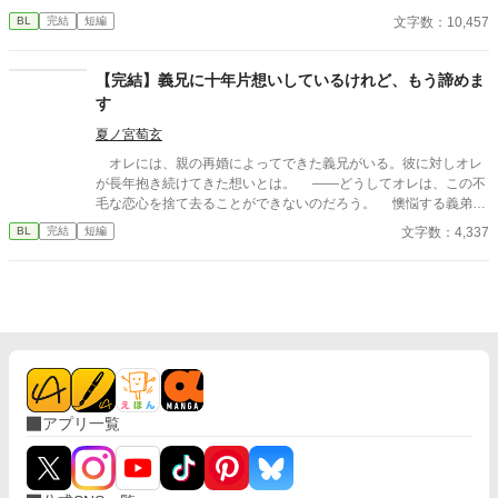
文字数：10,457
BL
完結
短編
【完結】義兄に十年片想いしているけれど、もう諦めま
す
夏ノ宮萄玄
オレには、親の再婚によってできた義兄がいる。彼に対しオレ
が長年抱き続けてきた想いとは。 ――どうしてオレは、この不
毛な恋心を捨て去ることができないのだろう。 懊悩する義弟の
桧理（かいり）に訪れた終わり。 義兄×義弟。美形で穏やかな
文字数：4,337
BL
完結
短編
社会人義兄と、つい先日まで高校生だった少しマイナス思考の義
弟の話。短編小説です。
アプリ一覧