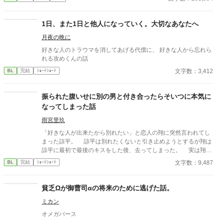
ないか。 ねぇ、僕はもう要らないの…？ 独りで過ごす『発情期』
は辛いよ…。 ーーーーーーーーーーーーーーーーーーー ✻改稿版
を他サイトにて投稿公開中です。
1日、また1日と他人になっていく。大切なあなたへ
月夜の晩に
好きな人のトラウマを消してあげる代償に、 好きな人から忘れら
れる攻めくんの話
文字数：3,412
BL
完結
ｼｮｰﾄｼｮｰﾄ
振られた腹いせに別の男と付き合ったらそいつに本気に
なってしまった話
雨宮里玖
「好きな人が出来たから別れたい」と恋人の翔に突然言われてし
まった諒平。 諒平は別れたくないと引き止めようとするが翔は
諒平に最初で最後のキスをした後、去ってしまった。 実は翔に
は諒平に隠している事実があり——。 諒平（20）攻め。大学生。
文字数：9,487
BL
完結
ｼｮｰﾄｼｮｰﾄ
翔（20） 受け。大学生。 慶介（21）翔と同じサークルの友
人。
貧乏Ωが御曹司αの将来のために逃げた話。
ミカン
オメガバース