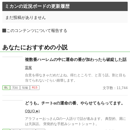
ミカンの近況ボードの更新履歴
まだ投稿がありません
このコンテンツについて報告する
あなたにおすすめの小説
複数番ハーレムの中に運命の番が加わったら破綻した話
雷尾
合意を得なきゃだめだよね。得たところで、と言う話。割と目も
当てられないぐらい崩壊します。
文字数：11,744
BL
完結
短編
R15
どうも。チートαの運命の番、やらせてもらってます。
Q矢(Q.➽)
アラフォーおっさんΩの一人語りで話が進みます。 典型的、屑に
は天誅話。 突発的な手慰みショートショート。