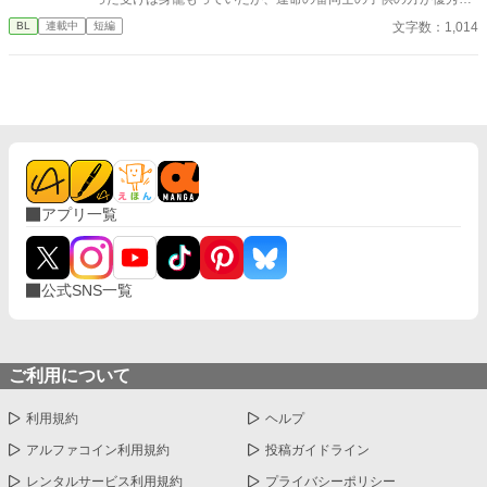
者が生まれることも知っており、身を引く事を決め姿を消す。 し
文字数：1,014
BL
連載中
短編
かし、攻めと運命の番の相手にはそれぞれに別の愛する人がいる
事をしり、 2人は運命の番としてではなく、友人として付き合っ
ていけたらと話し合ってわかれた。 その後、攻めは受けが勘違い
していなくなってしまったことを両親達から聞かされるのであっ
た。
アプリ一覧
公式SNS一覧
ご利用について
利用規約
ヘルプ
アルファコイン利用規約
投稿ガイドライン
レンタルサービス利用規約
プライバシーポリシー