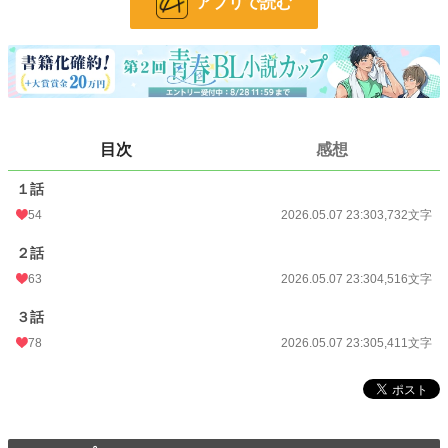
アプリで読む
24h.ポイント
35 pt
文字数
13,659
更新日時
2026.05.07 23:30
初回公開日時
2026.05.07 23:30
目次
感想
初回完結日時
2026.05.07 23:30
週間ポイント
274 pt (20,922 位)
１話
54
2026.05.07 23:30
3,732文字
月間ポイント
1,541 pt (18,639 位)
２話
年間ポイント
13,979 pt (25,438 位)
63
2026.05.07 23:30
4,516文字
累計ポイント
14,374 pt (82,815 位)
３話
78
2026.05.07 23:30
5,411文字