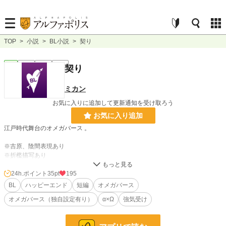
TOP
>
小説
>
BL小説
>
契り
BL
完結
短編
R15
契り
ミカン
お気に入りに追加して更新通知を受け取ろう
お気に入り追加
江戸時代舞台のオメガバース 。
※吉原、陰間表現あり
※折檻描写あり
24h.ポイント
35pt
195
小説
20,041 位 / 228,829 件
BL
ハッピーエンド
短編
オメガバース
BL
5,031 位 / 31,430 件
オメガバース（独自設定有り）
α×Ω
強気受け
お気に入り
30