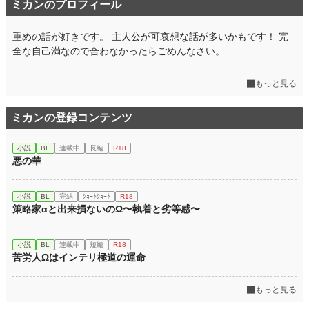
ミカンのプロフィール
重めの話が好きです。 主人公が可哀想な話が多いかもです！ 完
全な自己満なので合わなかったらごめんなさい。
もっと見る
ミカンの登録コンテンツ
小説
BL
連載中
長編
R18
悪の華
小説
BL
完結
ｼｮｰﾄｼｮｰﾄ
R18
策略家αと出来損ないのΩ〜執着と劣等感〜
小説
BL
連載中
短編
R18
苦労人Ωはインテリ極道の運命
もっと見る