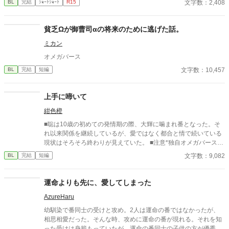
文字数：2,408
BL
完結
ｼｮｰﾄｼｮｰﾄ
R15
貧乏Ωが御曹司αの将来のために逃げた話。
ミカン
オメガバース
文字数：10,457
BL
完結
短編
上手に啼いて
紺色橙
■聡は10歳の初めての発情期の際、大輝に噛まれ番となった。そ
れ以来関係を継続しているが、愛ではなく都合と情で続いている
現状はそろそろ終わりが見えていた。 ■注意*独自オメガバース設
定。■『それは愛か本能か』と同じ世界設定です。関係は一切な
文字数：9,082
BL
完結
短編
し。
運命よりも先に、愛してしまった
AzureHaru
幼馴染で番同士の受けと攻め。2人は運命の番ではなかったが、
相思相愛だった。そんな時、攻めに運命の番が現れる。それを知
った受けは身籠もっていたが、運命の番同士の子供の方が優秀な