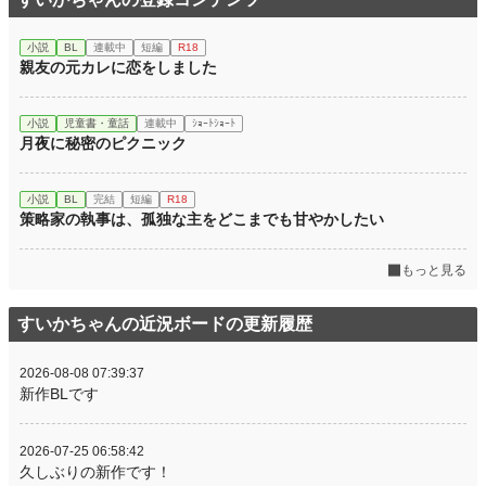
小説
BL
連載中
短編
R18
親友の元カレに恋をしました
小説
児童書・童話
連載中
ｼｮｰﾄｼｮｰﾄ
月夜に秘密のピクニック
小説
BL
完結
短編
R18
策略家の執事は、孤独な主をどこまでも甘やかしたい
もっと見る
すいかちゃんの近況ボードの更新履歴
2026-08-08 07:39:37
新作BLです
2026-07-25 06:58:42
久しぶりの新作です！