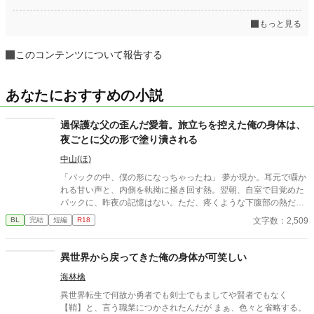
もっと見る
このコンテンツについて報告する
あなたにおすすめの小説
過保護な父の歪んだ愛着。旅立ちを控えた俺の身体は、
夜ごとに父の形で塗り潰される
中山(ほ)
「パックの中、僕の形になっちゃったね」 夢か現か。耳元で囁か
れる甘い声と、内側を執拗に掻き回す熱。翌朝、自室で目覚めた
パックに、昨夜の記憶はない。ただ、疼くような下腹部の熱だけ
が残っていた。 相談しようと向かった相手こそが、自分を侵食し
文字数：2,509
BL
完結
短編
R18
ている張本人だとも知らずに、パックは父の部屋の扉を開く。 こ
のお話はムーンライトでも投稿してます〜
異世界から戻ってきた俺の身体が可笑しい
海林檎
異世界転生で何故か勇者でも剣士でもましてや賢者でもなく
【鞘】と、言う職業につかされたんだが まぁ、色々と省略する。