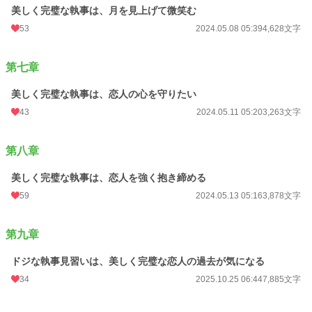
美しく完璧な執事は、月を見上げて微笑む
第十章
「美しく完璧な執事は、恋人の変化を見逃せない」
53
2024.05.08 05:39
4,628文字
最近、元気がない陽太。その理由がわからず焦れる智樹は、思わず乱暴に抱いて
しまう。らしくなく悩む智樹を、聡真や涼雅はからかうが…。
第七章
第十一章
美しく完璧な執事は、恋人の心を守りたい
「美しく完璧な執事は、溺愛する恋人をデートに誘う」
43
2024.05.11 05:20
3,263文字
冬のある日。智樹は陽太をデートに誘う。陽太にとっては、初めてのことばか
り。2人は普通の恋人同士のように楽しい時を過ごす。
第八章
1つ1つは短編となっています
美しく完璧な執事は、恋人を強く抱き締める
59
2024.05.13 05:16
3,878文字
小説
30,920 位 / 229,045 件
第九章
BL
7,865 位 / 31,499 件
ドジな執事見習いは、美しく完璧な恋人の過去が気になる
お気に入り
136
34
2025.10.25 06:44
7,885文字
24h.ポイント
14 pt