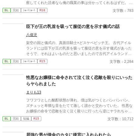
察してくれた読者なら俺の職業の事は分かってくれるはずだ。 ま
ぁ、そんなこんなで世界が平和になったから異世界から現代に戻
文字数：783
BL
完結
ｼｮｰﾄｼｮｰﾄ
R18
ってきたはずなのにだ 俺の身体が変なままなのはどぼじで？？
臣下が王の乳首を吸って服従の意を示す儀式の話
八億児
架空の国と儀式の、真面目騎士×どスケベビッチ王。 古代アイル
ランドには臣下が王の乳首を吸って服従の意を示す儀式があった
そうで、それはよいものだと思いましたので古代アイルランドと
は特に関係なく王の乳首を吸ってもらいました。
文字数：2,284
BL
完結
ｼｮｰﾄｼｮｰﾄ
R15
性悪なお嬢様に命令されて泣く泣く恋敵を殺りにいった
らヤられました
まりも13
フワフワとした酩酊状態が薄れ、僕は気がつくとパンパンパン、
ズチュッと卑猥な音をたてて激しく誰かと交わっていた。 性悪な
お嬢様の命令で恋敵を泣く泣く殺りに行ったら逆にヤラれちゃっ
た、ちょっとアホな子の話です。 （ムーンライトノベルにも掲載
文字数：10,712
BL
完結
短編
R15
しています）
屈強な男が借金のカタに後宮に入れられたら