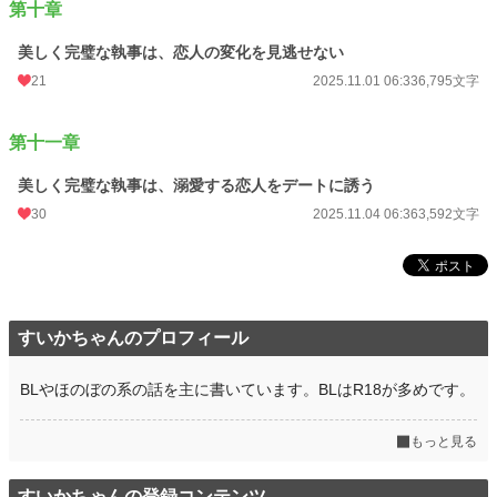
第十章
文字数
60,715
更新日時
2025.11.04 06:36
美しく完璧な執事は、恋人の変化を見逃せない
21
2025.11.01 06:33
6,795文字
初回公開日時
2021.08.28 05:56
初回完結日時
2021.08.28 05:56
第十一章
週間ポイント
28 pt (55,838 位)
美しく完璧な執事は、溺愛する恋人をデートに誘う
月間ポイント
287 pt (44,286 位)
30
2025.11.04 06:36
3,592文字
年間ポイント
8,981 pt (33,449 位)
累計ポイント
65,088 pt (38,693 位)
すいかちゃんのプロフィール
BLやほのぼの系の話を主に書いています。BLはR18が多めです。
もっと見る
すいかちゃんの登録コンテンツ