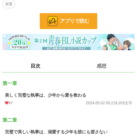
浴室
第一章
「美しく完璧な執事は、少年から愛を教わる」
アプリで読む
追手から逃れてきた陽太は、ある屋敷で美しい執事に出会い…。
第二章
「完璧で美しい執事は、溺愛する少年を誰にも渡さない」
智樹や聡真と穏やかに暮らす陽太。が、そんな彼を黒川芳太郎の存在が惑わせ
る。
目次
感想
第三章
「美しい執事は、恋人への愛を隠さない」
聡真の妹である彩菜が屋敷を訪れる。智樹にご執心の彩菜は、陽太の存在に苛立
第一章
ち…。
美しく完璧な執事は、少年から愛を教わる
第四章
97
2024.05.02 05:21
9,203文字
「美しく完璧な執事は、恋人に頼られたい」
陽太は、逃げる途中ではぐれた陸という少年を智樹に内緒で探す。その事に嫉妬
第二章
した智樹は…。
完璧で美しい執事は、溺愛する少年を誰にも渡さない
第五章