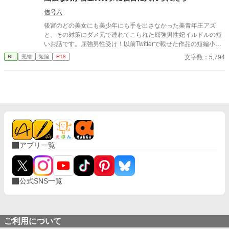
信号六
後宮のどの美女にも美少年にも手を出さなかった美青年王アズ
と、その対策にダメ元で連れてこられた屈強男性妃イルドルの短
いお話です。屈強男性受け！以前Twitterで載せた作品の短編小説
版です。 （ムーンライトノベルズ、pixivにも載せています）
文字数：5,794
BL
完結
短編
R18
アプリ一覧
公式SNS一覧
ご利用について