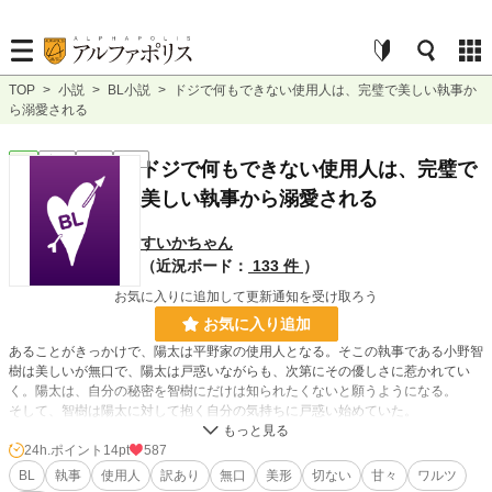
TOP
>
小説
>
BL小説
>
ドジで何もできない使用人は、完璧で美しい執事か
ら溺愛される
BL
完結
長編
R18
ドジで何もできない使用人は、完璧で
美しい執事から溺愛される
すいかちゃん
（近況ボード：
133 件
）
お気に入りに追加して更新通知を受け取ろう
お気に入り追加
あることがきっかけで、陽太は平野家の使用人となる。そこの執事である小野智
樹は美しいが無口で、陽太は戸惑いながらも、次第にその優しさに惹かれてい
く。陽太は、自分の秘密を智樹にだけは知られたくないと願うようになる。
そして、智樹は陽太に対して抱く自分の気持ちに戸惑い始めていた。
ある夜。うなされている陽太を見た智輝は…。
24h.ポイント
14pt
587
かなり甘々なエッチです。
BL
執事
使用人
訳あり
無口
美形
切ない
甘々
ワルツ