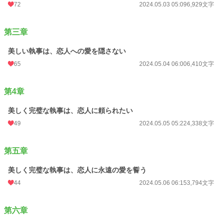
「美しく完璧な執事は、恋人に永遠の愛を誓う」
72
2024.05.03 05:09
6,929文字
花の指輪を作る陽太。渡す相手は…。
第三章
第六章
「美しく完璧な執事は、月を見上げて微笑む」
美しい執事は、恋人への愛を隠さない
智樹が、情報屋・涼雅と出会った時の話です。
65
2024.05.04 06:00
6,410文字
第七章
「美しく完璧な執事は、恋人の心を守りたい」
第4章
智樹をなにかと意識する前原という男。男は、陽太に興味を抱き…。
美しく完璧な執事は、恋人に頼られたい
49
2024.05.05 05:22
4,338文字
第八章
「美しく完璧な執事は、恋人を強く抱き締める」
第五章
あるパーティーに出席する陽太。またもや前原が現れ…。
美しく完璧な執事は、恋人に永遠の愛を誓う
第九章
「ドジな執事見習いは、美しく完璧な恋人の過去が気になる」
44
2024.05.06 06:15
3,794文字
執事見習いとして過ごす陽太。ある日、聡真の兄である藤真とその執事・小野和
樹が屋敷を訪れる。和樹から智樹の過去を聞いた陽太は、智樹への想いを深め
第六章
る。