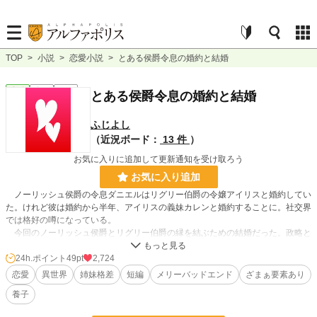
TOP
>
小説
>
恋愛小説
>
とある侯爵令息の婚約と結婚
恋愛
完結
短編
とある侯爵令息の婚約と結婚
ふじよし
（近況ボード：
13 件
）
お気に入りに追加して更新通知を受け取ろう
お気に入り追加
ノーリッシュ侯爵の令息ダニエルはリグリー伯爵の令嬢アイリスと婚約してい
た。けれど彼は婚約から半年、アイリスの義妹カレンと婚約することに。社交界
では格好の噂になっている。
今回のノーリッシュ侯爵とリグリー伯爵の縁を結ぶための結婚だった。政略と
しては婚約者が姉妹で入れ替わることに問題はないだろうけれど……
24h.ポイント
49pt
2,724
恋愛
異世界
姉妹格差
短編
メリーバッドエンド
ざまぁ要素あり
小説
15,687 位 / 228,743 件
養子
恋愛
6,906 位 / 66,363 件