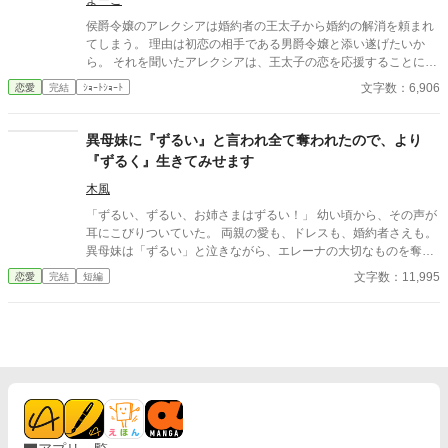
よーこ
侯爵令嬢のアレクシアは婚約者の王太子から婚約の解消を頼まれ
てしまう。 理由は初恋の相手である男爵令嬢と添い遂げたいか
ら。 それを聞いたアレクシアは、王太子の恋を応援することに。
さて、王太子の初恋は実るのかどうなのか。
文字数：6,906
恋愛
完結
ｼｮｰﾄｼｮｰﾄ
異母妹に『ずるい』と言われ全て奪われたので、より
『ずるく』生きてみせます
木風
「ずるい、ずるい、お姉さまはずるい！」 幼い頃から、その声が
耳にこびりついていた。 両親の愛も、ドレスも、婚約者さえも。
異母妹は「ずるい」と泣きながら、エレーナの大切なものを奪っ
ていった。 けれど、侯爵令嬢エレーナはもう泣かない。 代わりに
文字数：11,995
恋愛
完結
短編
社交界で、可哀想で、けれど気高い令嬢を演じることにした。 そ
の策略は噂を塗り替え、やがて気難しい王太子の目に留まる。
「ずるい」と言われ続けた令嬢は、今度こそ自分の武器で幸せを
掴み取る。 誰よりも、ずるいほど幸せになるために。