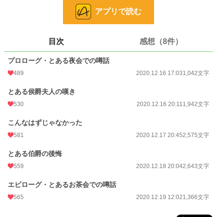
お気に入り
740
アプリで読む
24h.ポイント
49 pt
文字数
9,568
目次
感想（8件）
更新日時
2020.12.19 12:02
プロローグ・とある夜会での噂話
489
2020.12.16 17:03
1,042文字
初回公開日時
2020.12.16 17:03
初回完結日時
2020.12.19 12:03
とある侯爵夫人の嘆き
530
2020.12.16 20:11
1,942文字
週間ポイント
1,302 pt (7,344 位)
こんなはずじゃなかった
月間ポイント
3,847 pt (10,271 位)
581
2020.12.17 20:45
2,575文字
年間ポイント
76,660 pt (7,474 位)
とある伯爵の後悔
累計ポイント
575,356 pt (9,318 位)
559
2020.12.18 20:04
2,643文字
エピローグ・とあるお茶会での噂話
565
2020.12.19 12:02
1,366文字