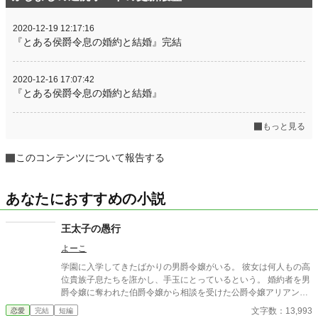
2020-12-19 12:17:16
『とある侯爵令息の婚約と結婚』完結
2020-12-16 17:07:42
『とある侯爵令息の婚約と結婚』
もっと見る
このコンテンツについて報告する
あなたにおすすめの小説
王太子の愚行
よーこ
学園に入学してきたばかりの男爵令嬢がいる。 彼女は何人もの高
位貴族子息たちを誑かし、手玉にとっているという。 婚約者を男
爵令嬢に奪われた伯爵令嬢から相談を受けた公爵令嬢アリアンヌ
は、このまま放ってはおけないと自分の婚約者である王太子に男
文字数：13,993
恋愛
完結
短編