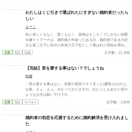
爵令嬢のことを相談することにした。 さて、男爵令嬢をどうする
か。 王太子の判断は？
わたしはくじ引きで選ばれたにすぎない婚約者だったら
しい
よーこ
特に美しくもなく、賢くもなく、家柄はそこそこでしかない伯爵
令嬢リリアーナは、婚約後六年経ったある日、婚約者である大好
きな第二王子に自分が未来の王子妃として選ばれた理由を尋ねて
みた。 王子の答えはこうだった。 「くじで引いた紙にリリアーナ
文字数：21,388
恋愛
完結
短編
の名前が書かれていたから」 え、わたし、そんな取るに足らない
存在でしかなかったの？！ 思い出してみれば、今まで王子に「好
きだ」みたいなことを言われたことがない。 ショックを受けたリ
【完結】君を愛する事はない？でしょうね
リアーナは……。
玲羅
「君を愛する事はない」初夜の寝室でそう言った(書類上の)だん
な様。えぇ、えぇ。分かっておりますわ。わたくしもあなた様の
ようなお方は願い下げです。
文字数：2,809
恋愛
完結
ｼｮｰﾄｼｮｰﾄ
婚約者の初恋を応援するために婚約解消を受け入れまし
た