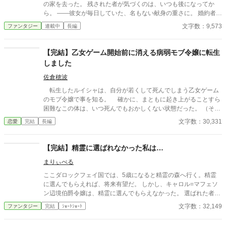
の家を去った。 残された者が気づくのは、いつも後になってか
ンタジー、ベルフィーネの一人称は『私』と書いて『わたくし』
ら。 ——彼女が毎日していた、名もない献身の重さに。 婚約者
です。
の、夫の、家族の「当たり前」を支えていた手が消えたとき、 失
文字数：9,573
ファンタジー
連載中
長編
われたものの輪郭が、ようやく見えてくる。 ざまぁを声高に描か
ない。すれ違いと、後悔と、再会の余韻で読ませる。 静かな情が
じんわり効く、一話完結の短編集。 ※S01「捨てられ令嬢」のア
【完結】乙女ゲーム開始前に消える病弱モブ令嬢に転生
ルファポリス最適化分割。 ※アルファ読者向け：関係性・感情の
しました
機微・余韻を最優先。
佐倉穂波
転生したルイシャは、自分が若くして死んでしまう乙女ゲーム
のモブ令嬢で事を知る。 確かに、まともに起き上がることすら
困難なこの体は、いつ死んでもおかしくない状態だった。 （そん
な……死にたくないっ！） 乙女ゲームの記憶が正しければ、あ
文字数：30,331
恋愛
完結
長編
と数年で死んでしまうルイシャは、「生きる」ために努力するこ
とにした。 2023.9.3 投稿分の改稿終了。 2023.9.4 表紙を作っ
てみました。 2023.9.15 完結。 2023.9.23 後日談を投稿しまし
【完結】精霊に選ばれなかった私は…
た。
まりぃべる
ここダロックフェイ国では、5歳になると精霊の森へ行く。精霊
に選んでもらえれば、将来有望だ。 しかし、キャロル=マフェソ
ン辺境伯爵令嬢は、精霊に選んでもらえなかった。 選ばれた者
は、王立学院で将来国の為になるべく通う。 選ばれなかった者
文字数：32,149
ファンタジー
完結
ｼｮｰﾄｼｮｰﾄ
は、教会の学校で一般教養を学ぶ。 貴族なら、より高い地位を狙
うのがステータスであるが…？ ☆世界観は、緩いですのでそこの