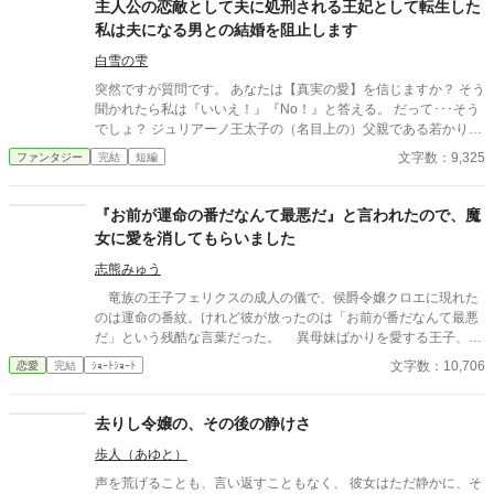
主人公の恋敵として夫に処刑される王妃として転生した
私は夫になる男との結婚を阻止します
白雪の雫
突然ですが質問です。 あなたは【真実の愛】を信じますか？ そう
聞かれたら私は『いいえ！』『No！』と答える。 だって･･･そう
でしょ？ ジュリアーノ王太子の（名目上の）父親である若かりし
頃の陛下曰く「私と彼女は真実の愛で結ばれている」という何が
文字数：9,325
ファンタジー
完結
短編
何だか訳の分からない理屈で、婚約者だった大臣の姫ではなく平
民の女を妃にしたのよ！？ それだけではない。 何と平民から王妃
になった女は庭師と不倫して不義の子を儲け、その不義の子こと
『お前が運命の番だなんて最悪だ』と言われたので、魔
ジュリアーノは陛下が側室にも成れない身分の低い女が産んだ息
女に愛を消してもらいました
子のユーリアを後宮に入れて妃のように扱っているのよーーー
っ！！！ 私とジュリアーノの結婚は王太子の後見になって欲しい
志熊みゅう
と陛下から土下座をされてまで請われたもの。 それなのに･･･ジ
竜族の王子フェリクスの成人の儀で、侯爵令嬢クロエに現れた
ュリアーノは私を後宮の片隅に追いやりユーリアと毎晩「アッ
のは運命の番紋。けれど彼が放ったのは「お前が番だなんて最悪
ー！」をしている。 しかも！ ジュリアーノはユーリアと「アッ
だ」という残酷な言葉だった。 異母妹ばかりを愛する王子、家
ー！」をするにしてもベルフィーネという存在が邪魔という理由
族に疎まれる日々に耐えきれなくなったクロエは、半地下に住む
文字数：10,706
恋愛
完結
ｼｮｰﾄｼｮｰﾄ
だけで、正式な王太子妃である私を車裂きの刑にしやがるの
魔女へ願う。「この愛を消してください」と。 恋も嫉妬も失
よ！！！ マジかーーーっ！！！ 前世は腐女子であるが会社では働
い、辺境で静かに生き直そうとした彼女のもとに、三年後、王宮
く女性向けの商品開発に携わっていた私は【夢色の恋人達】とい
から使者が現れる。異母妹の魅了が暴かれ、王子は今さら真実の
去りし令嬢の、その後の静けさ
うBLゲームの、悪役と位置づけられている王太子妃のベルフィー
愛を誓うが、クロエの心にはもう何も響かない。愛されなかった
ネに転生していたのよーーーっ！！！ 思い付きで書いたので、ガ
歩人（あゆと）
令嬢と、愛を取り戻したい竜王子。番たちの行く末は――。
バガバ設定+矛盾がある+ご都合主義。 世界観、建築物や衣装等は
声を荒げることも、言い返すこともなく、 彼女はただ静かに、そ
古代ギリシャ・ローマ神話、古代バビロニアをベースにしたファ