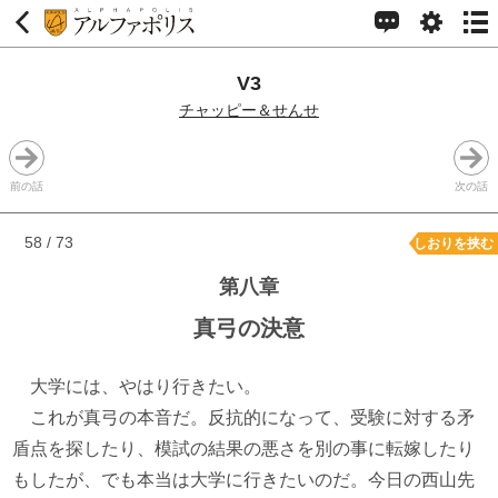
V3
チャッピー＆せんせ
前の話
次の話
58 / 73
しおりを挟む
第八章
真弓の決意
大学には、やはり行きたい。
これが真弓の本音だ。反抗的になって、受験に対する矛
盾点を探したり、模試の結果の悪さを別の事に転嫁したり
もしたが、でも本当は大学に行きたいのだ。今日の西山先