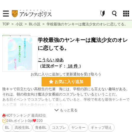
TOP
>
小説
>
BL小説
>
学校最強のヤンキーは魔法少女のオレに恋してる。
BL
完結
短編
学校最強のヤンキーは魔法少女のオレ
に恋してる。
こうらい ゆあ
（近況ボード：
18 件
）
お気に入りに追加して更新通知を受け取ろう
お気に入り追加
陰キャで目立たない高校生の七瀬 海には、学校の誰にも言えない趣味がある。
それは、朝の幼女向け魔法少女番組のコスプレをしているということだ。
ある日イベントでコスプレをして楽しんでいると、学校で有名な最強ヤンキーで
ある広瀬 雄大と鉢合わせしてしまう。
必死にバレないように声を変え、顔を隠して逃げたものの、不安は残るばか
り……
HOTランキング 最高82位
絶対バレないだろうと高を括っていたのに、学校に登校した海を待ち受けていた
24h.ポイント
0pt
220
のは最強ヤンキーである広瀬だった。
BL
高校生BL
青春BL
コスプレ
ヤンキー
ギャップ萌え
海がネイルを落とすのを忘れていたのが原因で、コスプレしていたことがバレて