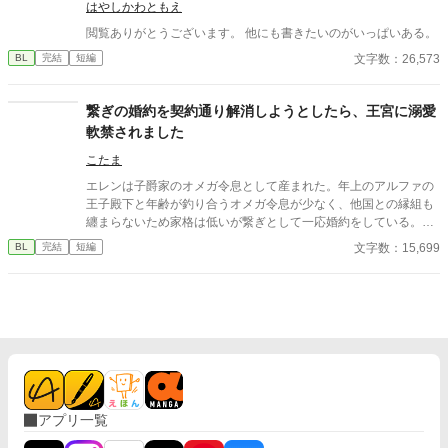
はやしかわともえ
クッと読んでいただけると嬉しいです。
閲覧ありがとうございます。 他にも書きたいのがいっぱいある。
文字数：26,573
BL
完結
短編
繋ぎの婚約を契約通り解消しようとしたら、王宮に溺愛
軟禁されました
こたま
エレンは子爵家のオメガ令息として産まれた。年上のアルファの
王子殿下と年齢が釣り合うオメガ令息が少なく、他国との縁組も
纏まらないため家格は低いが繋ぎとして一応婚約をしている。王
子のことは兄のように慕っており、初恋の人ではあるけれど、契
文字数：15,699
BL
完結
短編
約終了時期か王子に想い人が現れた時には解消されるものと考え
ていた。ところが婚約解消時期の直前に王子宮に軟禁された。結
婚を承諾するまでここから出さないと王子から溢れるほどの愛を
与えられる。ハッピーエンドオメガバースBLです。
アプリ一覧