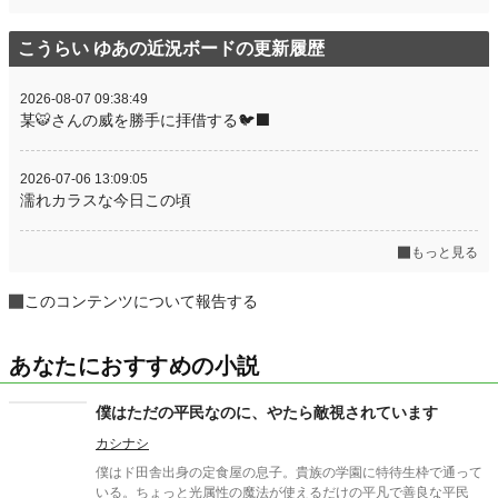
こうらい ゆあの近況ボードの更新履歴
2026-08-07 09:38:49
某🐯さんの威を勝手に拝借する🐦‍⬛
2026-07-06 13:09:05
濡れカラスな今日この頃
もっと見る
このコンテンツについて報告する
あなたにおすすめの小説
僕はただの平民なのに、やたら敵視されています
カシナシ
僕はド田舎出身の定食屋の息子。貴族の学園に特待生枠で通って
いる。ちょっと光属性の魔法が使えるだけの平凡で善良な平民