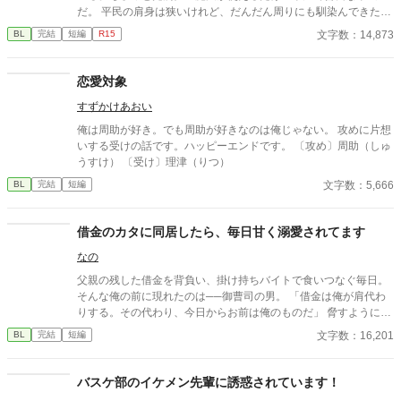
だ。 平民の肩身は狭いけれど、だんだん周りにも馴染んできた
所。 真面目に勉強をしているだけなのに、何故か公爵令嬢に目を
文字数：14,873
BL
完結
短編
R15
つけられてしまったようでーー？
恋愛対象
すずかけあおい
俺は周助が好き。でも周助が好きなのは俺じゃない。 攻めに片想
いする受けの話です。ハッピーエンドです。 〔攻め〕周助（しゅ
うすけ） 〔受け〕理津（りつ）
文字数：5,666
BL
完結
短編
借金のカタに同居したら、毎日甘く溺愛されてます
なの
父親の残した借金を背負い、掛け持ちバイトで食いつなぐ毎日。
そんな俺の前に現れたのは──御曹司の男。 「借金は俺が肩代わ
りする。その代わり、今日からお前は俺のものだ」 脅すように言
ってきたくせに、実際はやたらと優しいし、甘すぎる……！ 高級
文字数：16,201
BL
完結
短編
スイーツを買ってきたり、風邪をひけば看病してくれたり、これ
って本当に借金返済のはずだったよな!? 借金から始まる強制同居
は、いつしか恋へと変わっていく──。 冷酷な御曹司 × 借金持ち
バスケ部のイケメン先輩に誘惑されています！
庶民の同居生活は、溺愛だらけで逃げ場なし!? 短編小説です。サ