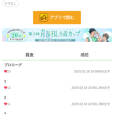
エロなし
しまい「バラされたくなければ言うことを聞け」と脅されてしまう。
だが、最強ヤンキーである広瀬にも誰にも言えない秘密があった。
アプリで読む
※珍しくエロなしの青春ＢＬです。
小説
229,002 位 / 229,002 件
BL
31,486 位 / 31,486 件
お気に入り
46
目次
感想
24h.ポイント
0 pt
文字数
20,035
プロローグ
23
2025.02.18 16:59
593文字
更新日時
2025.02.18 16:59
1
初回公開日時
2025.02.18 14:37
12
2025.02.18 16:59
1,364文字
初回完結日時
2025.02.18 20:48
2
週間ポイント
56 pt (43,374 位)
11
2025.02.18 16:59
1,380文字
月間ポイント
359 pt (40,425 位)
3