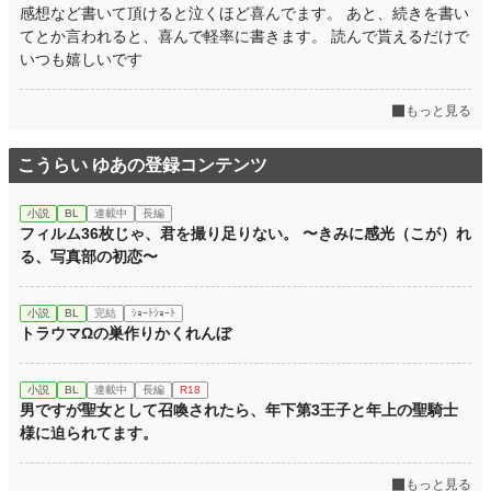
感想など書いて頂けると泣くほど喜んでます。 あと、続きを書い
てとか言われると、喜んで軽率に書きます。 読んで貰えるだけで
いつも嬉しいです
もっと見る
こうらい ゆあの登録コンテンツ
小説
BL
連載中
長編
フィルム36枚じゃ、君を撮り足りない。 〜きみに感光（こが）れ
る、写真部の初恋〜
小説
BL
完結
ｼｮｰﾄｼｮｰﾄ
トラウマΩの巣作りかくれんぼ
小説
BL
連載中
長編
R18
男ですが聖女として召喚されたら、年下第3王子と年上の聖騎士
様に迫られてます。
もっと見る