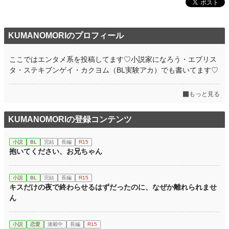
KUMANOMORIのプロフィール
ここではエンタメ系を投稿してます♡小説家になろう・エブリス
タ・ステキブンゲイ・カクヨム（BL実験アカ）でも書いてます♡
もっと見る
KUMANOMORIの登録コンテンツ
小説
BL
完結
長編
R15
抱いてください、お兄ちゃん
小説
BL
完結
長編
R15
キスだけの夜で終わらせるはずだったのに、なぜか離れられませ
ん
小説
恋愛
連載中
長編
R15