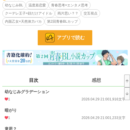
一方の司は奏へほのかに思いを寄せていたが、カモフラージュのために彼女を作
幼なじみBL
温度差恋愛
青春思考×エンタメ思考
っては別れてきていた。
クーデレ王子×顔だけアイドル
両片思い？？
交互視点
高校時代のある目撃から、奏と幼なじみの距離感を順守し続ける司だったが、一
内面乙女×天然体力バカ
第2回青春BLカップ
方の奏はいつも一緒にいる司と付き合うのは最適解かもしれない？と思い、「じ
ゃ付き合う？」と気軽なノリで提案したら、司にはかなりごねられながらも、初
彼氏同士になりーーーー？
アプリで読む
日常ギャグテイストで生きる奏と、青春恋愛テイストで生きる司の恋愛は、常温
違いで進展するのかーーーー？
※BLリハビリ一作目のゆるBLです。
※カクヨム（別名義）とエブリスタにも併載しています。
小説
30,164 位 / 228,705 件
目次
感想
BL
7,569 位 / 31,407 件
幼なじみグラデーション
1
2026.04.29 21:00
1,916文字
お気に入り
6
24h.ポイント
14 pt
暗がり
1
2026.04.29 21:00
1,233文字
文字数
52,976
意思？
更新日時
2026.05.06 21:00