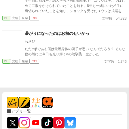
半年前に別れた元恋人だった男の結婚式で、ユウジはそこではじ
めて二股をかけられていたことを知る。8年も一緒にいた相手に
裏切られていたことを知り、ショックを受けたユウジは式場を飛
び出してしまう。 無我夢中で車を走らせて、気がつくとユウジは
文字数：54,823
BL
完結
長編
R15
見知らぬ場所にいることに気がつく。そこはまるで天国のよう
で、そばには7年前に死んだ友人の黒木が。黒木はユウジのこと
が好きだったと言い出して―― 最初は主人公が別れた男の結婚式
暑がりになったのはお前のせいかっ
に参加しているところからスタート。 死んだ友人との再会と、そ
わさび
の友人の生まれ変わりと思われる青年との出会いへと話が続きま
す。 生まれ変わり（？）21歳大学生×きれいめな48歳おっさんの
ただのβである僕は最近身体の調子が悪い なんでだろう？ そんな
話です。 ※軽い性的表現あり 短編から長編に変更しています 他
僕の隣には今日も光り輝くαの幼馴染、空がいた
サイトでも公開中
文字数：1,746
BL
完結
短編
R15
アプリ一覧