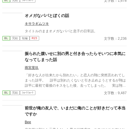
文字数：1,678
BL
完結
ｼｮｰﾄｼｮｰﾄ
オメガなパパとぼくの話
キサラギムツキ
タイトルのままオメガなパパと息子の日常話。
文字数：2,236
BL
完結
短編
R15
振られた腹いせに別の男と付き合ったらそいつに本気に
なってしまった話
雨宮里玖
「好きな人が出来たから別れたい」と恋人の翔に突然言われてし
まった諒平。 諒平は別れたくないと引き止めようとするが翔は
諒平に最初で最後のキスをした後、去ってしまった。 実は翔に
は諒平に隠している事実があり——。 諒平（20）攻め。大学生。
文字数：9,487
BL
完結
ｼｮｰﾄｼｮｰﾄ
翔（20） 受け。大学生。 慶介（21）翔と同じサークルの友
人。
前世が俺の友人で、いまだに俺のことが好きだって本当
ですか
Bee