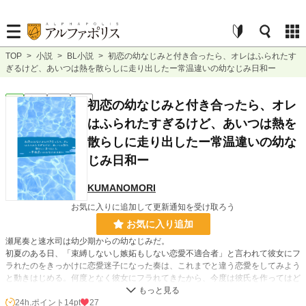
TOP
>
小説
>
BL小説
>
初恋の幼なじみと付き合ったら、オレはふられたす
ぎるけど、あいつは熱を散らしに走り出したー常温違いの幼なじみ日和ー
BL
完結
短編
R15
初恋の幼なじみと付き合ったら、オレ
はふられたすぎるけど、あいつは熱を
散らしに走り出したー常温違いの幼な
じみ日和ー
KUMANOMORI
お気に入りに追加して更新通知を受け取ろう
お気に入り追加
瀬尾奏と速水司は幼少期からの幼なじみだ。
初夏のある日、「束縛しないし嫉妬もしない恋愛不適合者」と言われて彼女にフ
ラれたのをきっかけに恋愛迷子になった奏は、これまでと違う恋愛をしてみよう
と動きはじめる。何度となく彼女にフラれてきたから、今度は彼氏を作ってはど
うだろう？と思いつく。
24h.ポイント
14pt
27