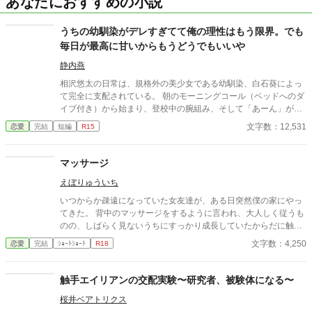
あなたにおすすめの小説
うちの幼馴染がデレすぎてて俺の理性はもう限界。でも
毎日が最高に甘いからもうどうでもいいや
静内燕
相沢悠太の日常は、規格外の美少女である幼馴染、白石葵によっ
て完全に支配されている。 朝のモーニングコール（ベッドへのダ
イブ付き）から始まり、登校中の腕組み、そして「あーん」が義
務付けられた手作り弁当。誰もが羨むラブラブっぷりだが、悠太
文字数：12,531
恋愛
完結
短編
R15
はこれを「家族愛」だと頑なに誤解（無視）している。 「ゆーた
は私の運命の相手なんだもん！」と、葵のデレデレは今日も過剰
の一途。周囲の冷やかしや、葵を狙う男子生徒のプレッシャーが
マッサージ
高まる中、悠太の**「幼馴染フィルター」**はついに限界を迎え
えぼりゅういち
る。 この溺愛っぷり、いつまで「家族」で通せるのか？ 甘すぎる
日常が、悠太の鈍感な理性を溶かし尽くす――最初からクライマ
いつからか疎遠になっていた女友達が、ある日突然僕の家にやっ
ックスの、超高濃度イチャイチャ・ラブコメ、開幕！
てきた。 背中のマッサージをするように言われ、大人しく従うも
のの、しばらく見ないうちにすっかり成長していたからだに触れ
て、興奮が止まらなくなってしまう。 僕たちはただの友達……。
文字数：4,250
恋愛
完結
ｼｮｰﾄｼｮｰﾄ
R18
そう思いながらも、彼女の身体の感触が、冷静になることを許さ
ない。
触手エイリアンの交配実験〜研究者、被験体になる〜
桜井ベアトリクス