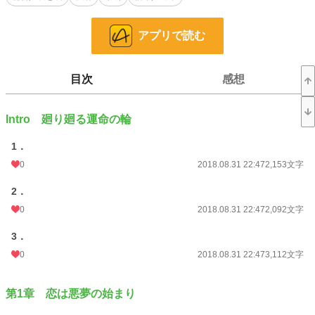
死が迫ったそのとき、一緒に来るか、その万生の問いに考える間もなくうなずい
た凪乃羽が連れていかれた先は、シュプリムグッドという、見たことも聞いたこ
アプリで読む
ともない世界だった。
戸惑いつつも万生ことヴァンフリーの手ほどきのもと世界に馴染んでいくなか、
凪乃羽はある陰謀に利用するためにいざなわれたことを知ってしまった―
目次
感想
凪乃羽が背負った定めとは―
Intro 廻り廻る運命の輪
【注意】R18一部陵辱シーンあり
1．
0
2018.08.31 22:47
2,153文字
小説
228,851 位 / 228,851 件
2．
恋愛
66,374 位 / 66,374 件
0
2018.08.31 22:47
2,092文字
お気に入り
157
3．
24h.ポイント
0 pt
0
2018.08.31 22:47
3,112文字
文字数
203,431
更新日時
2020.01.21 21:22
第1章 恋は悪夢の始まり