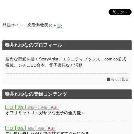
登録サイト
恋愛遊牧民Ｒ＋
奏井れゆなのプロフィール
運命な恋愛を描くStoryArtist／エタニティブックス、comico公式
掲載、シチュCD台本、電子書籍など活動
もっと見る
奏井れゆなの登録コンテンツ
小説
恋愛
連載中
長編
R18
オフリミットⅡ～ガサツな王子の全力愛～
小説
恋愛
完結
長編
R18
悪い男は愛したがりで？甘すぎてクセになる