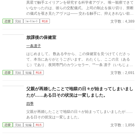
異星で触手エイリアンを研究する科学者アヴァ。 唯一観察できて
いなかったのは、彼らの交配儀式。 上司の制止を振り切り、禁断
の儀式を覗き見たアヴァは―― 交わる触手に、抑えきれない欲望
を覚える。 「私も……私も交配したい」 太く長い触手が、体の奥
文字数：4,389
恋愛
完結
ｼｮｰﾄｼｮｰﾄ
R18
深くまで侵入してくる。 研究者が、快楽の実験体になる夜。
放課後の保健室
一条凛子
はじめまして。 数ある中から、この保健室を見つけてくださっ
て、本当にありがとうございます。 わたくし、ここの主（ある
じ）であり、夜間専門のカウンセラー、**一条 凛子（いちじょう
りんこ）**と申します。 ここは、昼間の喧騒から逃れてきた、頑
文字数：2,691
恋愛
完結
短編
R18
張り屋の大人たちのためだけの秘密の聖域（サンクチュアリ）。
あなたが、ようやく重たい鎧を脱いで、ありのままの姿で羽を休
めることができる——夜だけ開く、特別な保健室です。
父親が再婚したことで地獄の日々が始まってしまいまし
たが……ある日その状況は一変しました。
四季
父親が再婚したことで地獄の日々が始まってしまいましたが……
ある日その状況は一変しました。
文字数：1,856
恋愛
完結
短編
R15