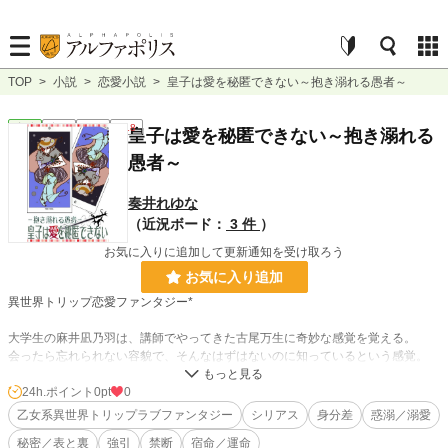
TOP
>
小説
>
恋愛小説
>
皇子は愛を秘匿できない～抱き溺れる愚者～
恋愛
完結
長編
R18
皇子は愛を秘匿できない～抱き溺れる
愚者～
奏井れゆな
（近況ボード：
3 件
）
お気に入りに追加して更新通知を受け取ろう
お気に入り追加
異世界トリップ恋愛ファンタジー*
大学生の麻井凪乃羽は、講師でやってきた古尾万生に奇妙な感覚を覚える。
会ったら忘れられない容貌で、そんなはずはないのに知っているという感覚。
それを万生に打ち明けてみた。すると。
――残念だが会ったことはない。あえて云うなら、それは恋だろう？
24h.ポイント
0pt
0
そんな万生の言葉から始まった恋はまもなく、天変地異により引き裂かれようと
乙女系異世界トリップラブファンタジー
シリアス
身分差
惑溺／溺愛
していた。
秘密／表と裏
強引
禁断
宿命／運命