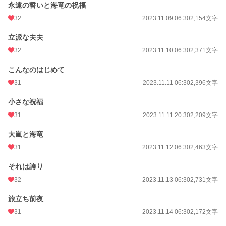
永遠の誓いと海竜の祝福
初回公開日時
2023.10.31 14:41
32
2023.11.09 06:30
2,154文字
週間ポイント
14 pt (68,954 位)
立派な夫夫
32
2023.11.10 06:30
2,371文字
月間ポイント
224 pt (49,008 位)
年間ポイント
1,302 pt (77,962 位)
こんなのはじめて
31
2023.11.11 06:30
2,396文字
累計ポイント
42,487 pt (48,710 位)
小さな祝福
31
2023.11.11 20:30
2,209文字
大嵐と海竜
31
2023.11.12 06:30
2,463文字
それは誇り
32
2023.11.13 06:30
2,731文字
旅立ち前夜
31
2023.11.14 06:30
2,172文字