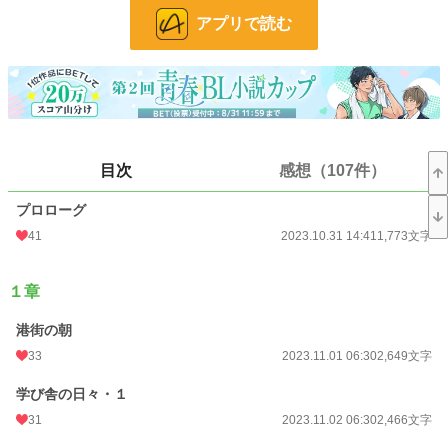
え？ 世界の危機？ レオリムが何とかしないといけないの？ なんで？ 僕
アプリで読む
も！？
やけに老成したおっとり少年シーラン（受）が、わんこ系幼馴染婚約者レオリム
（攻）と、将来やりたい事探しに学園都市へ行くはずが……？ 世界創生の秘密
と、世界の危機に関わっているかもしれない？
目次
感想（107件）
魂は巡り、あの時別れた半身…魂の伴侶を探す世界。
魔法は魂の持つエネルギー。
プロローグ
身分制度はありますが、婚姻は、異性・同性の区別なく認められる世界のお話に
41
2023.10.31 14:41
1,773文字
なります。
初めての一次創作BL小説投稿です。
１章
魔法と、溺愛と、ハッピーエンドの物語の予定です。
シーランとレオリムは、基本、毎回イチャイチャします。
港街の朝
33
2023.11.01 06:30
2,649文字
ーーーーー
学び舎の日々・１
第11回BL小説大賞、無事一か月毎日更新乗り切れました。
31
2023.11.02 06:30
2,466文字
こんなに毎日小説書いたの初めてでした。
読んでくださった皆様のおかげです。ありがとうございます。