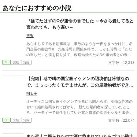
あなたにおすすめの小説
『捨てたはずのΩが運命の番でした ～今さら愛してると
言われても、もう遅い～
雪兎
あらすじ Ωである朝霧湊は、事故のような一夜をきっかけに、名
門企業の御曹司α・九条玲司と関係を持つ。 しかし玲司は「ただ
の過ちだ」と湊を切り捨て、政略結婚のためβの婚約者との未来
を選んだ。 深く傷ついた湊は、彼の前から姿を消す。 数か月後―
文字数：12,313
BL
完結
短編
―。 湊の身体は、これまで誰も知らなかった希少な『遅咲きΩ』
として覚醒する。 その瞬間、玲司は初めて湊こそが運命の番だっ
たと知る。 「戻ってきてくれ」 今さら必死に追いかけてくる玲
【完結】巷で噂の国宝級イケメンの辺境伯は冷徹なの
司。 だが湊の隣には、自分を支え続けてくれた医師のα・神崎伊
で、まっっったくモテませんが、この度婚約者ができま
織がいた。 「あなたは俺を捨てたでしょう」 後悔に苦しむα、執
した。
着する第二のα、そして希少Ωを巡る陰謀。 もう二度と傷つきた
明太子
くないΩが最後に選ぶ相手とは――。 捨てた側の後悔と執着が加
オーディスは国宝級イケメンであるにも関わらず、冷徹な性格の
速する、すれ違いオメガバースBL。
せいで婚約破棄されてばかり。 新たな婚約者を探していたとこ
ろ、パーティーで給仕をしていた貧乏貴族の次男セシルと出会
い、一目惚れしてしまう。 しかし、恋愛偏差値がほぼ０のオーデ
文字数：22,074
BL
完結
短編
ィスのアプローチは空回りするわ、前婚約者のフランチェスカの
邪魔が入るわとセシルとの距離は縮まったり遠ざかったり…？ 冷
徹だったはずなのに溺愛まっしぐらのオーディスと元気だけどお
また恋人に振られたので酒に呑まれていたらゴツい騎士