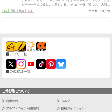
どき――本当に優しい人間もいる。 それが一番、苦しい。 人間に
消費されることには慣れている。 傷つくことにも。 それでも恋を
文字数：89,569
BL
完結
長編
R15
してしまう。 抱かれなくてもいい。 選ばれなくてもいい。 ただ
一度だけ、 「お前がいい」と言われたかった。 優しさが刃にな
る、 檻の中の妖精たちの切ないBL短編集。
アプリ一覧
公式SNS一覧
ご利用について
利用規約
ヘルプ
アルファコイン利用規約
投稿ガイドライン