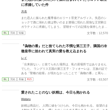
っちょこちょいなセシルのドタバタラブコメです。
に求婚していた件
月衣
また恋人に振られた魔導省のエリート官吏アルヴィス。失恋のシ
ョックで酒に溺れた彼は勢いのまま酒場に現れた屈強な王宮騎士
ガラティスに求婚してしまう。 翌朝すべての記憶を保持したまま
絶望するアルヴィスだったが当のガラティスはなぜか本気だっ
文字数：12,570
BL
完結
短編
た。 「安心しろ。俺は誠実な男だ。一度決めたことは覆さない」
逃げようとするエリート魔導師と絶対に逃がさない最強騎士 貢ぎ
体質な男が捕まる強制恋愛コメディのつもりです！！
『偽物の番』だと捨てられた不憫な第三王子、隣国の冷
徹皇帝に拾われて真実の愛を教え込まれる
レイ
「出来損ない」と捨てられた場所は、私の居場所ではありません
でした。 ラングリス王国の第三王子・フィオーレは、王族の証で
ある『聖種の紋様』が現れなかったことで「偽物の番」と罵ら
れ、雪降る国境へと追放される。 死を覚悟した彼の前に現れたの
文字数：63,507
BL
完結
長編
R15
は、隣国アイゼン帝国の「冷徹皇帝」ヴォルフラムだった。
愛されたことのない妖精は、今日も抱かれる
Wataru
妖精は商品だ。 人間に値をつけられ、今日も抱かれる。 欲望のま
ま触れる手もある。 優しさのふりをする声もある。 そして、とき