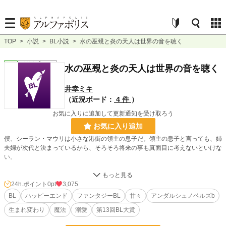
TOP
>
小説
>
BL小説
>
水の巫覡と炎の天人は世界の音を聴く
BL
連載中
長編
水の巫覡と炎の天人は世界の音を聴く
井幸ミキ
（近況ボード：
4 件
）
お気に入りに追加して更新通知を受け取ろう
お気に入り追加
僕、シーラン・マウリは小さな港街の領主の息子だ。領主の息子と言っても、姉
夫婦が次代と決まっているから、そろそろ将来の事も真面目に考えないといけな
い。
海もこの海辺の街も大好きだから、このままここで父や姉夫婦を助けながら漁師
をしたりして過ごしたいのだけど、若者がこんな田舎で一生を過ごしたいなんて
24h.ポイント
0pt
3,075
いうと遠慮していると思われてしまうくらい、ここは何もない辺鄙な街で。
BL
ハッピーエンド
ファンタジーBL
甘々
アンダルシュノベルズb
生まれ変わり
魔法
溺愛
第13回BL大賞
１５歳になる年、幼馴染で婚約者のレオリムと、学園都市へ留学しないといけな
いみたい……？