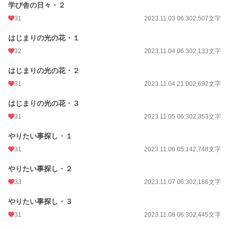
学び舎の日々・２
勢いで10月31日にエントリーをして、準備も何もなくスタートし、進めてきた
ので、まだまだ序盤で、あらすじやタグに触れられていない部分が多いのです
31
2023.11.03 06:30
2,507文字
が、引き続き更新していきたいと思います。（ペースは落ちますが）
良かったら、シーランとレオリムのいちゃいちゃにお付き合いください。
はじまりの光の花・１
（話を進めるより、毎話イチャイチャを入れることに力をいれております）
（2023.12.01）
32
2023.11.04 06:30
2,133文字
はじまりの光の花・２
長らく更新が止まっていましたが、第12回BL大賞エントリーを機に再始動しま
31
2023.11.04 21:00
2,692文字
す。
毎日の更新を目指して、続きを投稿していく予定です。
はじまりの光の花・３
よろしくお願いします。
（2024.11.01）
31
2023.11.05 06:30
2,353文字
やりたい事探し・１
小説
228,971 位 / 228,971 件
31
2023.11.06 05:14
2,748文字
BL
31,476 位 / 31,476 件
やりたい事探し・２
お気に入り
74
33
2023.11.07 06:30
2,186文字
24h.ポイント
0 pt
やりたい事探し・３
文字数
206,259
31
2023.11.08 06:30
2,445文字
更新日時
2024.12.13 18:00