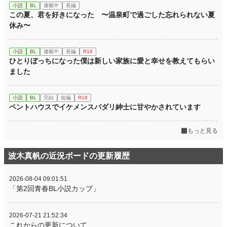
小説
BL
連載中
長編
この夏、君を好きになった 〜温泉町で過ごした忘れられない夏
休み〜
小説
BL
連載中
長編
R18
ひとりぼっちになった僕は新しい家族に愛と幸せを教えてもらい
ました
小説
BL
完結
短編
R18
ペントハウスでイケメンスパダリ紳士に甘やかされています
もっと見る
波木真帆の近況ボードの更新履歴
2026-08-04 09:01:51
「第2回青春BL小説カップ」
2026-07-21 21:52:34
これからの更新について