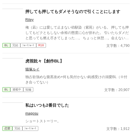
押しても押してもダメそうなので引くことにします
Riley
俺（凪）には愛して止まない幼馴染（紫苑）がいる。 押しても押
してもビクともしない余裕の態度に心が折れた。 引いたらダメだ
と思っても燃え尽きてしまった…。 ちょっと休憩…。会えないと
寂しいけど、引くと言ったからには自分からいけない…
文字数：4,790
BL
完結
ｼｮｰﾄｼｮｰﾄ
R18
虎視眈々【創作BL】
猫塚ルイ
独占欲強めな腹黒攻め×何も気付かない鈍感受けの溺愛BL（※付
き合ってない）
文字数：20,907
BL
連載中
短編
私はいつも2番目でした
magosu
ショートストーリー。
文字数：1,912
恋愛
完結
ｼｮｰﾄｼｮｰﾄ