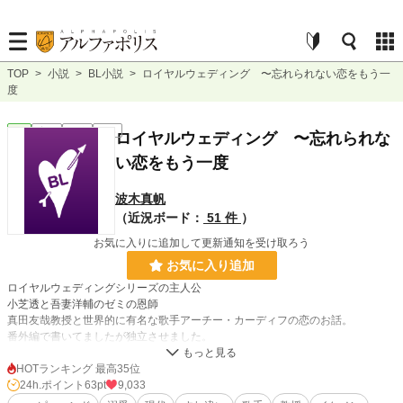
TOP
>
小説
>
BL小説
>
ロイヤルウェディング 〜忘れられない恋をもう一
度
BL
完結
短編
R18
ロイヤルウェディング 〜忘れられな
い恋をもう一度
波木真帆
（近況ボード：
51 件
）
お気に入りに追加して更新通知を受け取ろう
お気に入り追加
ロイヤルウェディングシリーズの主人公
小芝透と吾妻洋輔のゼミの恩師
真田友哉教授と世界的に有名な歌手アーチー・カーディフの恋のお話。
番外編で書いてましたが独立させました。
すれ違いで三十年近く離れ離れで過ごした二人。
教え子のおかげでまた二人の運命が始まる。
HOTランキング 最高35位
一途に愛し続けた大人な二人の恋のお話を楽しんでいただけると嬉しいです。
24h.ポイント
63pt
9,033
番外編の＜恩師への挨拶＞に真田教授視点のお話を加えて投稿しています。