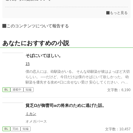
もっと見る
このコンテンツについて報告する
あなたにおすすめの小説
そばにいてほしい。
15
僕の恋人には、幼馴染がいる。 そんな幼馴染が彼はよっぽど大切
らしい。 ──だけど、今日だけは僕のそばにいて欲しかった。 幼
馴染を優先する攻め×口に出せない受け 安心してください、ハピ
エンです。
文字数：6,190
BL
連載中
短編
貧乏Ωが御曹司αの将来のために逃げた話。
ミカン
オメガバース
文字数：10,457
BL
完結
短編