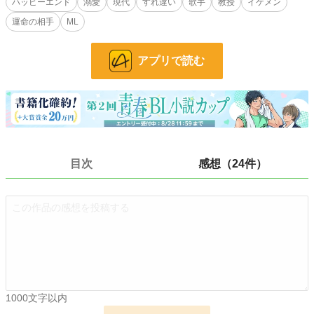
ハッピーエンド
溺愛
現代
すれ違い
歌手
教授
イケメン
運命の相手
ML
R18には※つけます。
小説
13,809 位 / 228,658 件
アプリで読む
BL
3,232 位 / 31,396 件
お気に入り
372
24h.ポイント
63 pt
文字数
42,810
目次
感想（24件）
更新日時
2026.02.10 09:00
初回公開日時
2024.11.08 16:00
初回完結日時
2025.01.18 20:03
週間ポイント
232 pt (22,884 位)
月間ポイント
1,422 pt (19,580 位)
1000文字以内
年間ポイント
64,459 pt (8,589 位)