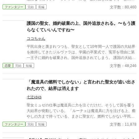
女』の座を受け継ぐこととなる。 さらに王太子がリシアを婚約者
文字数：80,460
ファンタジー
完結
長編
に選んだことで二人は婚約を結ぶことが決定した。 しかし本物の
巫女としての力を持っていたのは初代のみで、それ以降はただ形
式上の祈りを捧げる名ばかりの巫女ばかりであった。 それ故に時
護国の聖女、婚約破棄の上、国外追放される。〜もう護
代とともにランドロール公爵家を敬う者は減っていき、遂に王太
らなくていいんですね〜
子アストラはリシアとの婚約破棄を宣言すると共にランドロール
家の爵位を剥奪する事を決定してしまう。 だが彼らは知らなかっ
ココちゃん
た。リシアこそが初代『要の巫女』の生まれ変わりであり、これ
平民出身と蔑まれつつも、聖女として10年間一人で護国の大結界
から王国で発生する大地震を予兆し鎮めていたと言う事実を。 そ
を維持してきたジルヴァラは、学園の卒業式で、冤罪を理由に第
して「もう私は必要ないんですよね？」と、そっと術を解き、リ
一王子に婚約を破棄され、国外追放されてしまう。 護国の大結界
シアは国を後にする決意をするのだった。 ※小説家になろう・カ
は、聖女が結界の外に出た瞬間、消滅してしまうけれど、王子の
文字数：48,246
恋愛
完結
短編
クヨムにも同タイトルで投稿しています。
新しい婚約者さんが次の聖女だっていうし大丈夫だよね。 がんば
れ。 …テンプレ聖女モノです。
「魔道具の燃料でしかない」と言われた聖女が追い出さ
れたので、結界は消えます
七辻ゆゆ
聖女ミュゼの仕事は魔道具に力を注ぐだけだ。そうして国を覆う
大結界が発動している。 「ルーチェは魔道具に力を注げる上、癒
やしの力まで持っている、まさに聖女だ。燃料でしかない平民の
おまえとは比べようもない」 そう言われて、ミュゼは城を追い出
文字数：11,878
ファンタジー
完結
短編
された。 しかし城から出たことのなかったミュゼが外の世界に恐
怖した結果、自力で結界を張れるようになっていた。 そしてミュ
ゼが力を注がなくなった大結界は力を失い……