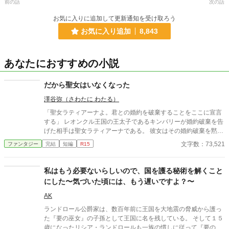
前の話
次の話
お気に入りに追加して更新通知を受け取ろう
お気に入り追加
8,843
あなたにおすすめの小説
だから聖女はいなくなった
澤谷弥（さわたに わたる）
「聖女ラティアーナよ。君との婚約を破棄することをここに宣言
する」 レオンクル王国の王太子であるキンバリーが婚約破棄を告
げた相手は聖女ラティアーナである。 彼女はその婚約破棄を黙っ
て受け入れた。さらに彼女は、新たにキンバリーと婚約したアイ
文字数：73,521
ファンタジー
完結
短編
R15
ニスに聖女の証である首飾りを手渡すと姿を消した。 だが、ラテ
ィアーナがいなくなってから彼女のありがたみに気づいたキンバ
リーだが、すでにその姿はどこにもない。 キンバリーの弟である
私はもう必要ないらしいので、国を護る秘術を解くこと
サディアスが、兄のためにもラティアーナを探し始める。だが、
にした〜気づいた頃には、もう遅いですよ？〜
彼女を探していくうちに、なぜ彼女がキンバリーとの婚約破棄を
受け入れ、聖女という地位を退いたのかの理由を知る――。 ※7
AK
万字程度の中編です。
ランドロール公爵家は、数百年前に王国を大地震の脅威から護っ
た『要の巫女』の子孫として王国に名を残している。 そして１５
歳になったリシア・ランドロールも一族の慣しに従って『要の巫