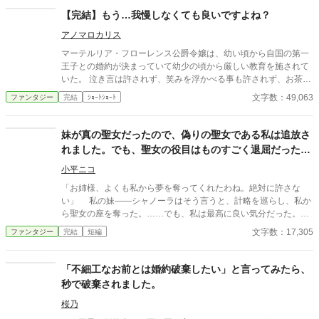
【完結】もう…我慢しなくても良いですよね？
アノマロカリス
マーテルリア・フローレンス公爵令嬢は、幼い頃から自国の第一
王子との婚約が決まっていて幼少の頃から厳しい教育を施されて
いた。 泣き言は許されず、笑みを浮かべる事も許されず、お茶会
にすら参加させて貰えずに常に完璧な淑女を求められて教育をさ
文字数：49,063
ファンタジー
完結
ｼｮｰﾄｼｮｰﾄ
れて来た。 16歳の成人の義を過ぎてから王子との婚約発表の場
で、事あろうことか王子は聖女に選ばれたという男爵令嬢を連れ
て来て私との婚約を破棄して、男爵令嬢と婚約する事を選んだ。
妹が真の聖女だったので、偽りの聖女である私は追放さ
マーテルリアの幼少からの血の滲むような努力は、一瞬で崩壊し
れました。でも、聖女の役目はものすごく退屈だったの
てしまった。 あぁ、今迄の苦労は一体なんの為に… もう…我慢し
で、最高に嬉しいです【完結】
なくても良いですよね？ この物語は、「虐げられる生活を曽祖母
小平ニコ
の秘術でざまぁして差し上げますわ！」の続編です。 前作の登場
「お姉様、よくも私から夢を奪ってくれたわね。絶対に許さな
人物達も多数登場する予定です。 マーテルリアのイラストを変更
い」 私の妹――シャノーラはそう言うと、計略を巡らし、私か
致しました。
ら聖女の座を奪った。……でも、私は最高に良い気分だった。だ
って私、もともと聖女なんかになりたくなかったから。 退職金
文字数：17,305
ファンタジー
完結
短編
を貰い、大喜びで国を出た私は、『真の聖女』として国を守る立
場になったシャノーラのことを思った。……あの子、聖女になっ
て、一日の休みもなく国を守るのがどれだけ大変なことか、ちゃ
「不細工なお前とは婚約破棄したい」と言ってみたら、
んと分かってるのかしら？ 案の定、シャノーラはよく理解して
秒で破棄されました。
いなかった。 聖女として役目を果たしていくのが、とてつもな
く困難な道であることを……
桜乃