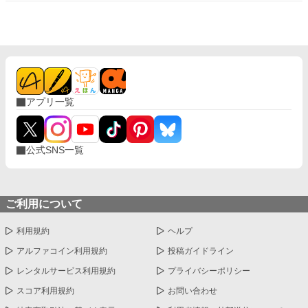
ユリアナの癒しの力を濁らせていた。 そんな時に圧倒的な力を持
つ上級魔物が、王国北部に襲来する。 ユリアナは全力を尽くした
ものの、多くの犠牲を出してしまった。 ユリアナはその責任を押
し付けられ、大聖女の称号を剥奪される。リッドからの婚約破棄
に加え、王都からの追放を命じられた。 それから一年。ユリアナ
はユーリと名を改め、顔を隠し、新たな職に就いていた。
アプリ一覧
公式SNS一覧
ご利用について
利用規約
ヘルプ
アルファコイン利用規約
投稿ガイドライン
レンタルサービス利用規約
プライバシーポリシー
スコア利用規約
お問い合わせ