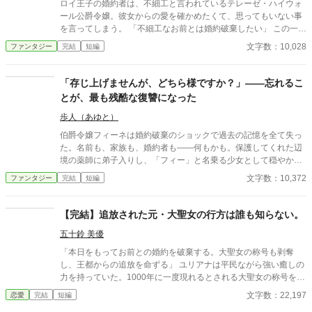
ロイ王子の婚約者は、不細工と言われているテレーゼ・ハイウォ
ール公爵令嬢。彼女からの愛を確かめたくて、思ってもいない事
を言ってしまう。 「不細工なお前とは婚約破棄したい」 この一言
が重要な言葉だなんて思いもよらずに。 ※短編です。11/21に完
文字数：10,028
ファンタジー
完結
短編
結いたします。 ※1回の投稿文字数は少な目です。 ※前半と後半
はストーリーの雰囲気が変わります。 表紙は「かんたん表紙メー
カー２」にて作成いたしました。 ❇❇❇❇❇❇❇❇❇ 2024年10月追
「存じ上げませんが、どちら様ですか？」——忘れるこ
記 お読みいただき、ありがとうございます。 こちらの作品は完結
とが、最も残酷な復讐になった
しておりますが、10月20日より「番外編 バストリー・アルマン
の事情」を追加投稿致しますので、一旦、表記が連載中になりま
歩人（あゆと）
す。ご了承ください。 1ページの文字数は少な目です。 約4800文
伯爵令嬢フィーネは婚約破棄のショックで過去の記憶を全て失っ
字程度の番外編です。 バストリー・アルマンって誰やねん……と
た。名前も、家族も、婚約者も——何もかも。保護してくれた辺
いう読者様のお声が聞こえてきそう……(；´∀｀) ロイ王子の側近
境の薬師に弟子入りし、「フィー」と名乗る少女として穏やかに
です。（←言っちゃう作者 笑） ※番外編投稿後は完結表記に致し
暮らし始めた。朝は薬草を摘み、昼は薬を調合し、夕方は師匠の
文字数：10,372
ファンタジー
完結
短編
ます。再び、番外編等を投稿する際には連載表記となりますこ
息子——無口だが優しい青年ルカスと一緒に夕焼けを見る。
と、ご容赦いただけますと幸いです。
「私、前の自分より今の自分が好きです」。五年後。辺境に一人
の貴族が現れた。やつれた顔で「フィーネ、迎えに来た」と。彼
【完結】追放された元・大聖女の行方は誰も知らない。
女は首を傾げた。「存じ上げませんが、どちら様ですか？」——
五十鈴 美優
嘘ではなく、本当に覚えていない。忘れることが、最も残酷な復
讐になった。
「本日をもってお前との婚約を破棄する。大聖女の称号も剥奪
し、王都からの追放を命ずる」 ユリアナは平民ながら強い癒しの
力を持っていた。1000年に一度現れるとされる大聖女の称号を得
て、婚約者となった王子リッドと共に魔物討伐に邁進する日々を
文字数：22,197
恋愛
完結
短編
送っていた。 だがリッドはユリアナを休ませることなく働かせ、