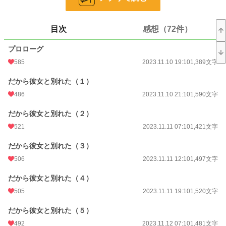
※7万字程度の中編です。
小説
7,127 位 / 228,635 件
目次
感想（72件）
ファンタジー
1,539 位 / 53,272 件
プロローグ
お気に入り
2,351
585
2023.11.10 19:10
1,389文字
24h.ポイント
191 pt
だから彼女と別れた（１）
486
2023.11.10 21:10
1,590文字
文字数
73,521
だから彼女と別れた（２）
更新日時
2023.11.30 18:41
521
2023.11.11 07:10
1,421文字
初回公開日時
2023.11.10 19:10
だから彼女と別れた（３）
初回完結日時
2023.11.30 18:41
506
2023.11.11 12:10
1,497文字
週間ポイント
1,586 pt (6,022 位)
だから彼女と別れた（４）
月間ポイント
13,213 pt (3,508 位)
505
2023.11.11 19:10
1,520文字
年間ポイント
244,635 pt (2,502 位)
だから彼女と別れた（５）
累計ポイント
1,430,951 pt (4,075 位)
492
2023.11.12 07:10
1,481文字