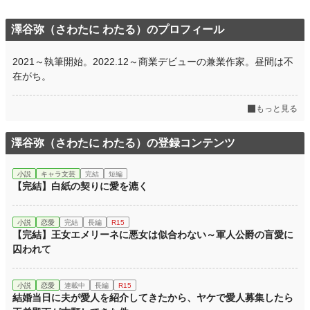
澤谷弥（さわたに わたる）のプロフィール
2021～執筆開始。2022.12～商業デビューの兼業作家。昼間は不
在がち。
もっと見る
澤谷弥（さわたに わたる）の登録コンテンツ
小説
キャラ文芸
完結
短編
【完結】白紙の契りに愛を漉く
小説
恋愛
完結
長編
R15
【完結】王女エメリーネに悪女は似合わない～軍人公爵の盲愛に
囚われて
小説
恋愛
連載中
長編
R15
結婚当日に夫が愛人を紹介してきたから、ヤケで愛人募集したら