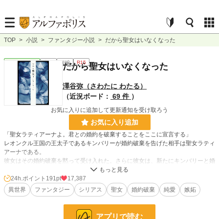
TOP
>
小説
>
ファンタジー小説
>
だから聖女はいなくなった
ファンタジー
完結
短編
R15
だから聖女はいなくなった
澤谷弥（さわたに わたる）
（近況ボード：
69 件
）
お気に入りに追加して更新通知を受け取ろう
お気に入り追加
「聖女ラティアーナよ。君との婚約を破棄することをここに宣言する」
レオンクル王国の王太子であるキンバリーが婚約破棄を告げた相手は聖女ラティ
アーナである。
彼女はその婚約破棄を黙って受け入れた。さらに彼女は、新たにキンバリーと婚
約したアイニスに聖女の証である首飾りを手渡すと姿を消した。
だが、ラティアーナがいなくなってから彼女のありがたみに気づいたキンバリー
24h.ポイント
191pt
17,387
だが、すでにその姿はどこにもない。
異世界
ファンタジー
シリアス
聖女
婚約破棄
純愛
嫉妬
キンバリーの弟であるサディアスが、兄のためにもラティアーナを探し始める。
だが、彼女を探していくうちに、なぜ彼女がキンバリーとの婚約破棄を受け入
れ、聖女という地位を退いたのかの理由を知る――。
アプリで読む