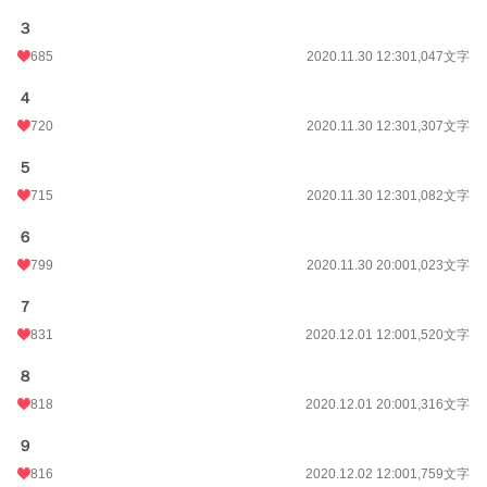
復讐を誓ったアリスは────精霊王の名を呼んだ。
３
685
2020.11.30 12:30
1,047文字
※本作を読んでご気分を害される可能性がありますので、閲覧注意です(詳しく
は感想欄の方をご参照してください)
４
※息抜き作品です。クオリティはそこまで高くありません。
※本作のざまぁは物理です。社会的制裁などは特にありません。
720
2020.11.30 12:30
1,307文字
※hotランキング一位ありがとうございます(2020/12/01)
５
小説
2,616 位 / 228,785 件
715
2020.11.30 12:30
1,082文字
恋愛
1,456 位 / 66,373 件
６
お気に入り
5,480
799
2020.11.30 20:00
1,023文字
24h.ポイント
525 pt
７
831
2020.12.01 12:00
1,520文字
文字数
20,987
更新日時
2020.12.04 20:00
８
818
2020.12.01 20:00
1,316文字
初回公開日時
2020.11.30 12:30
９
初回完結日時
2020.12.04 20:00
816
2020.12.02 12:00
1,759文字