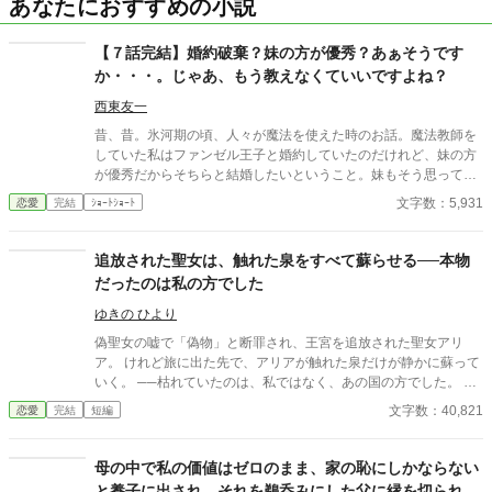
あなたにおすすめの小説
【７話完結】婚約破棄？妹の方が優秀？あぁそうです
か・・・。じゃあ、もう教えなくていいですよね？
西東友一
昔、昔。氷河期の頃、人々が魔法を使えた時のお話。魔法教師を
していた私はファンゼル王子と婚約していたのだけれど、妹の方
が優秀だからそちらと結婚したいということ。妹もそう思ってい
るみたいだし、もう教えなくてもいいよね？ ７話完結のショート
文字数：5,931
恋愛
完結
ｼｮｰﾄｼｮｰﾄ
ストーリー。 １日１話。１週間で完結する予定です。
追放された聖女は、触れた泉をすべて蘇らせる──本物
だったのは私の方でした
ゆきの ひより
偽聖女の嘘で「偽物」と断罪され、王宮を追放された聖女アリ
ア。 けれど旅に出た先で、アリアが触れた泉だけが静かに蘇って
いく。 ──枯れていたのは、私ではなく、あの国の方でした。 隣
国の王子ユリウスに迎えられ、 アリアは本当の力と居場所を取り
文字数：40,821
恋愛
完結
短編
戻していく。 一方、アリアを追放した国では聖泉が完全に干上が
り、 偽聖女は逃亡し、王子は破滅へと転がり落ちていく。 静かな
聖女が返す、静かで確かなざまぁ。
母の中で私の価値はゼロのまま、家の恥にしかならない
と養子に出され、それを鵜呑みにした父に縁を切られた