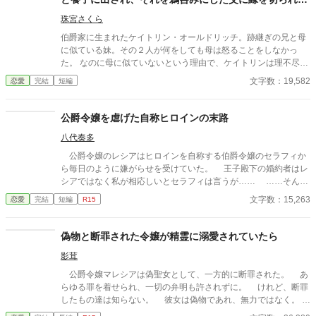
おかげで幸せになれました
珠宮さくら
伯爵家に生まれたケイトリン・オールドリッチ。跡継ぎの兄と母
に似ている妹。その２人が何をしても母は怒ることをしなかっ
た。 なのに母に似ていないという理由で、ケイトリンは理不尽な
目にあい続けていた。そんな日々に嫌気がさしたケイトリンは、
文字数：19,582
恋愛
完結
短編
兄妹を超えるために頑張るようになっていくのだが……。
公爵令嬢を虐げた自称ヒロインの末路
八代奏多
公爵令嬢のレシアはヒロインを自称する伯爵令嬢のセラフィか
ら毎日のように嫌がらせを受けていた。 王子殿下の婚約者はレ
シアではなく私が相応しいとセラフィは言うが…… ……そんな
こと、絶対にさせませんわよ？
文字数：15,263
恋愛
完結
短編
R15
偽物と断罪された令嬢が精霊に溺愛されていたら
影茸
公爵令嬢マレシアは偽聖女として、一方的に断罪された。 あ
らゆる罪を着せられ、一切の弁明も許されずに。 けれど、断罪
したもの達は知らない。 彼女は偽物であれ、無力ではなく。
──彼女こそ真の聖女と、多くのものが認めていたことを。 （書