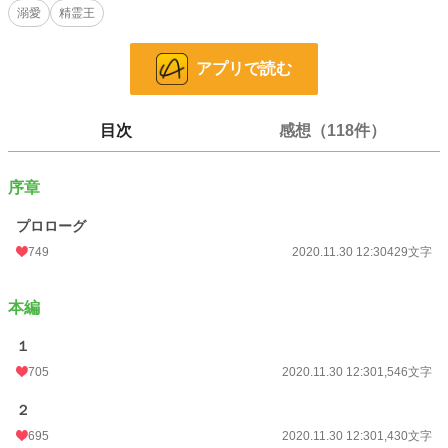
溺愛
精霊王
当然ながら、アリスはそれを拒否。
他に女を作って、婚約解消を申し込まれただけでも屈辱なのに、そのうえ解消理
アプリで読む
由を偽装するなど有り得ない。
『そこをなんとか······』と食い下がるノアをアリスは叱咤し、屋敷から追い出し
た。
目次
感想（118件）
その数日後、アカデミーの卒業パーティーへ出席したアリスはノアと再会する。
序章
彼の隣には想い人と思われる女性の姿が·····。
プロローグ
『まだ正式に婚約解消した訳でもないのに、他の女とパーティーに出席するだな
んて·····』と呆れ返るアリスに、ノアは大声で叫んだ。
749
2020.11.30 12:30
429文字
「アリス・ベネット伯爵令嬢！君との婚約を破棄させてもらう！婚約者が居なが
ら、他の男と寝た君とは結婚出来ない！」
本編
濡れ衣を着せられたアリスはノアを冷めた目で見つめる。
１
705
2020.11.30 12:30
1,546文字
······もう我慢の限界です。この男にはほとほと愛想が尽きました。
２
695
2020.11.30 12:30
1,430文字