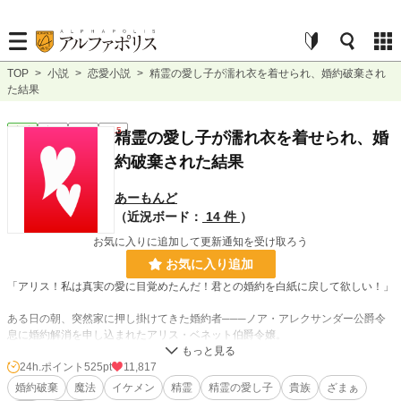
TOP
>
小説
>
恋愛小説
>
精霊の愛し子が濡れ衣を着せられ、婚約破棄され
た結果
恋愛
完結
短編
R15
精霊の愛し子が濡れ衣を着せられ、婚
約破棄された結果
あーもんど
（近況ボード：
14 件
）
お気に入りに追加して更新通知を受け取ろう
お気に入り追加
「アリス！私は真実の愛に目覚めたんだ！君との婚約を白紙に戻して欲しい！」
ある日の朝、突然家に押し掛けてきた婚約者───ノア・アレクサンダー公爵令
息に婚約解消を申し込まれたアリス・ベネット伯爵令嬢。
婚約解消に同意したアリスだったが、ノアに『解消理由をそちらに非があるよう
24h.ポイント
525pt
11,817
に偽装して欲しい』と頼まれる。
婚約破棄
魔法
イケメン
精霊
精霊の愛し子
貴族
ざまぁ