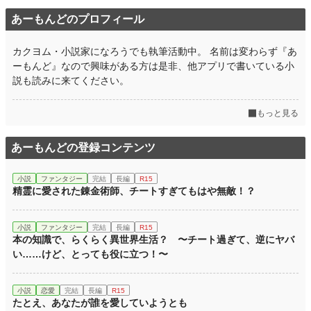
あーもんどのプロフィール
カクヨム・小説家になろうでも執筆活動中。 名前は変わらず『あ
ーもんど』なので興味がある方は是非、他アプリで書いている小
説も読みに来てください。
もっと見る
あーもんどの登録コンテンツ
小説
ファンタジー
完結
長編
R15
精霊に愛された錬金術師、チートすぎてもはや無敵！？
小説
ファンタジー
完結
長編
R15
本の知識で、らくらく異世界生活？ 〜チート過ぎて、逆にヤバ
い……けど、とっても役に立つ！〜
小説
恋愛
完結
長編
R15
たとえ、あなたが誰を愛していようとも