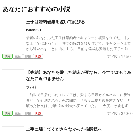
あなたにおすすめの小説
王子は婚約破棄を泣いて詫びる
tartan321
最愛の妹を失った王子は婚約者のキャシーに復讐を企てた。非力
な王子ではあったが、仲間の協力を取り付けて、キャシーを王宮
から追い出すことに成功する。 目的を達成し安堵した王子の前に
突然死んだ妹の霊が現れた。 「お兄さま。キャシー様を3日以内
文字数：17,506
恋愛
完結
短編
R15
に連れ戻して！」 存亡をかけた戦いの前に王子はただただ無力だ
った。 王子は妹の言葉を信じ、遥か遠くの村にいるキャシーを
訪ねることにした……。
【完結】あなたを愛した結末が死なら、今世ではもうあ
なたに近づきません
ラム猫
前世で皇后だったエレノアは、愛する皇帝カイルハルトに反逆
者として処刑される。死の間際、「もう二度と彼を愛さない」と
願った彼女は、婚約前の過去へ戻っていた。 今度こそ彼を避け
ようと決めるが、なぜか前世では冷たかった皇太子は執着するよ
文字数：37,860
恋愛
完結
短編
R15
うに彼女へ近づいてくる。実はカイルハルトもまた前世の記憶を
持っており、彼女を失った後悔と歪んだ愛を抱えていた。 逃げ
たい彼女と、二度と手放さないと誓う彼。すれ違った愛が、やり
上手に騙してくださらなかった伯爵様へ
直しの人生で少しずつ形を変えていく。 ※毎日21時投稿 ※元