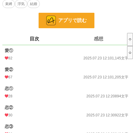
束縛
浮気
結婚
「私は何があっても、貴方のことを手放さない。それだけは覚えておいて」
婚約破棄を完全に拒絶し、ビオラはいつものように微笑んだ。
アプリで読む
この出来事をきっかけに────十数年、ビオラの中に閉じ込めてきた歪な愛が芽
を出す。
目次
感想
こうなったら、もう誰にも止められない。後悔しても、遅い。
愛①
─────婚約者達はただ狩られるのを待つのみだ。
82
2025.07.23 12:10
1,145文字
◆小説家になろう様にて、先行公開中◆
愛②
67
2025.07.23 12:10
1,205文字
小説
23,038 位 / 228,882 件
恋①
恋愛
10,077 位 / 66,382 件
28
2025.07.23 12:20
894文字
お気に入り
280
恋②
24h.ポイント
28 pt
30
2025.07.23 12:30
922文字
文字数
67,470
恋③