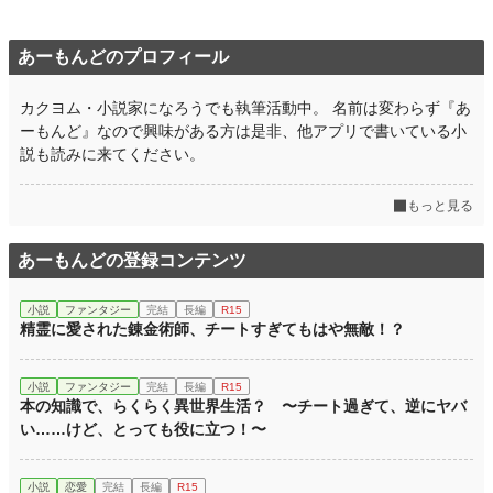
あーもんどのプロフィール
カクヨム・小説家になろうでも執筆活動中。 名前は変わらず『あ
ーもんど』なので興味がある方は是非、他アプリで書いている小
説も読みに来てください。
もっと見る
あーもんどの登録コンテンツ
小説
ファンタジー
完結
長編
R15
精霊に愛された錬金術師、チートすぎてもはや無敵！？
小説
ファンタジー
完結
長編
R15
本の知識で、らくらく異世界生活？ 〜チート過ぎて、逆にヤバ
い……けど、とっても役に立つ！〜
小説
恋愛
完結
長編
R15