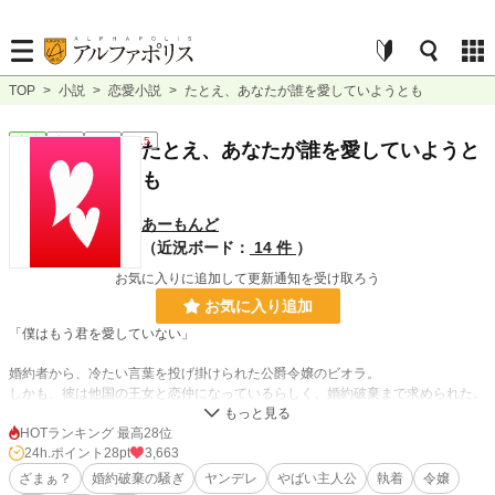
TOP
>
小説
>
恋愛小説
>
たとえ、あなたが誰を愛していようとも
恋愛
完結
長編
R15
たとえ、あなたが誰を愛していようと
も
あーもんど
（近況ボード：
14 件
）
お気に入りに追加して更新通知を受け取ろう
お気に入り追加
「僕はもう君を愛していない」
婚約者から、冷たい言葉を投げ掛けられた公爵令嬢のビオラ。
しかも、彼は他国の王女と恋仲になっているらしく、婚約破棄まで求められた。
貴族令嬢として、これ以上悲惨なことはないだろう。
HOTランキング 最高28位
普通ならここで『貴方なんて、こっちから願い下げよ』となるところだが、ビオ
24h.ポイント
28pt
3,663
ラは違うようで？
ざまぁ？
婚約破棄の騒ぎ
ヤンデレ
やばい主人公
執着
令嬢