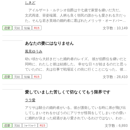
しきど
鞘になります。苦手な方はご注意ください。
アイルザート・ルテシオ伯爵は十七歳で家督を継いだ方だ。
文武両道、容姿端麗、人柄も良く領民の誰からも愛される方だっ
た。そんな若き英雄の婚約者に選ばれたメリッサ・オードバーン
子爵令嬢は、自身を果報者と信じて疑っていなかった。 彼が屋
文字数：10,149
恋愛
完結
短編
R15
敷のメイドと関係を持っていると知る事になる、その時までは。
貴族に愛人がいる事など珍しくもない。そんな事は分かってい
るつもりだった。分かっていてそれでも、許せなかった。 メリ
あなたの妻にはなりません
ッサにとってアイルザートは、本心から愛した人だったから。
風見ゆうみ
幼い頃から大好きだった婚約者のレイズ。 彼が伯爵位を継いだと
同時に、わたしと彼は結婚した。 幸せな日々が始まるのだと思っ
ていたのに、夫は仕事で戦場近くの街に行くことになった。 彼が
旅立った数日後、わたしの元に届いたのは夫の訃報だった。 悲し
文字数：28,410
恋愛
完結
短編
R15
みに暮れているわたしに近づいてきたのは、夫の親友のディール
様。 彼は夫から自分の身に何かあった時にはわたしのことを頼む
と言われていたのだと言う。 あっという間に日にちが過ぎ、ディ
愛していました苦しくて切なくてもう限界です
ール様から求婚される。 悩みに悩んだ末に、ディール様と婚約し
ララ愛
たわたしに、友人と街に出た時にすれ違った男が言った。 「あの
男と結婚するのはやめなさい。彼は君の夫の殺害を依頼した男
アリサは騎士の婚約者がいる。彼が護衛している時に弟が飛び出
だ」
してしまいそれをかばうのにアリサが怪我をしてしまいその償い
に婚約が決まった経過があり愛されているわけではない。わかっ
ていたのに彼が優しい眼で女騎士の同期と一緒にいる時苦しくて
文字数：6,893
恋愛
完結
ｼｮｰﾄｼｮｰﾄ
R15
たまらない・・・切ないのは私だけが愛しているから切なくても