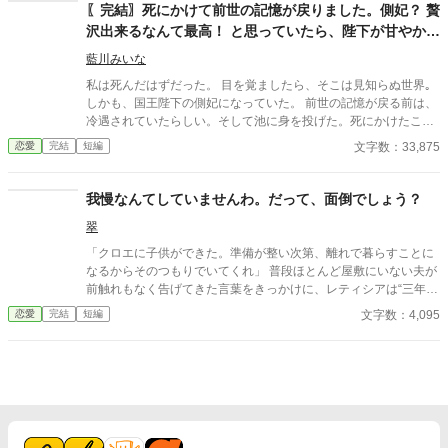
〖完結〗死にかけて前世の記憶が戻りました。側妃？ 贅
沢出来るなんて最高！ と思っていたら、陛下が甘やかし
てくるのですが？
藍川みいな
私は死んだはずだった。 目を覚ましたら、そこは見知らぬ世界｡
しかも、国王陛下の側妃になっていた。 前世の記憶が戻る前は、
冷遇されていたらしい。そして池に身を投げた。死にかけたこと
で、私は前世の記憶を思い出した。 前世では借金取りに捕まり、
文字数：33,875
恋愛
完結
短編
お金を返す為にキャバ嬢をしていた。給料は全部持っていかれ、
食べ物にも困り、ガリガリに痩せ細った私は路地裏に捨てられて
死んだ。そんな私が、側妃？ 冷遇なんて構わない！ こんな贅沢が
我慢なんてしていませんわ。だって、面倒でしょう？
出来るなんて幸せ過ぎるじゃない！ そう思っていたのに、いつの
翠
間にか陛下が甘やかして来るのですが？ 設定ゆるゆるの、架空の
世界のお話です。
「クロエに子供ができた。準備が整い次第、離れで暮らすことに
なるからそのつもりでいてくれ」 普段ほとんど屋敷にいない夫が
前触れもなく告げてきた言葉をきっかけに、レティシアは“三年
間”の契約を終わらせることにした。 赤の他人を屋敷に迎えるこ
文字数：4,095
恋愛
完結
短編
とはしない。 不要なものに感情を砕く理由などない。 「だって、
面倒でしょう？」 不誠実な夫も、無意味な結婚も、 この際すべて
切り捨ててしまいましょう。