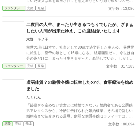
ていた彼女は家を追放されても想定通りという顔で旅立つのだっ
た。
文字数：13,086
ファンタジー
完結
短編
二度目の人生、まったり生きるつもりでしたが、ざまぁ
したい人間が出来たゆえ、この度結婚いたします
木野 キノ子
前世の現代日本で、社畜として30歳で過労死した主人公。 異世界
に転生し、皇帝の娘として16歳になる。 結婚願望ゼロ、今世は自
分の為だけに、まったり生きるぞ～と、豪語していた。 しかしひ
ょんなことから舞い込んだ見合い相手を調べているうちに、どう
文字数：317,183
ファンタジー
完結
長編
にも我慢がならなくなった。 良い人間を寄ってたかっていじめる
なんざ、前世でも今世でも、絶対に許せ～ん。 こうして結婚を決
意した主人公は…。 さてさて、無事にざまぁを完成できるのか？
虚弱体質？の脇役令嬢に転生したので、食事療法を始め
ました
たくわん
「跡継ぎを産めない貴女とは結婚できない」婚約者である公爵嫡
男アレクシスから、冷酷に告げられた婚約破棄。その場で新しい
婚約者まで紹介される屈辱。病弱な侯爵令嬢セラフィーナは、社
交界の哀れみと嘲笑の的となった。
文字数：80,094
恋愛
完結
長編