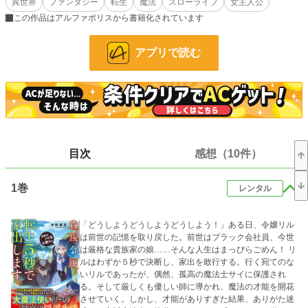
異世界
ファンタジー
転生
魔法
スローライフ
女主人公
境なことに気が付き、突発で家出してしまう。
この作品はアルファポリスから書籍化されています
前世の社畜生活で疲れていたため、山奥で魔法の才能を生かしスローライフを目
指すことにした。しかししょっぱなから魔物に襲われ、元宮廷魔法士と出会った
り、はては皇子までやってきてと、なんだかスローライフとは違う毎日で……？
アプリで読む
小説
334 位 / 228,810 件
ファンタジー
58 位 / 53,324 件
お気に入り
2,551
24h.ポイント
3,927 pt
目次
感想（10件）
文字数(レンタル含む)
189,604
1巻
レンタル
更新日時
2026.08.07 19:52
初回公開日時
2025.08.31 02:31
「どうしようどうしようどうしよう！」ある日、令嬢リル
は前世の記憶を取り戻した。前世はブラック会社員、今世
週間ポイント
17,802 pt (509 位)
は厳格な貴族家の娘……そんな人生はまっぴらごめん！ リ
ルはわずか５秒で決断し、家出を敢行する。行く宛てのな
月間ポイント
153,157 pt (256 位)
いリルであったが、偶然、孤高の魔法士サイに保護され
る。そして厳しくも優しい師に導かれ、魔法の才能を開花
年間ポイント
1,338,712 pt (263 位)
させていく。しかし、才能がありすぎた結果、ありがた迷