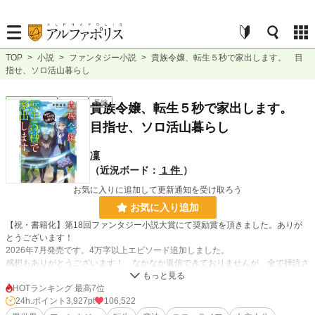
TOP
>
小説
>
ファンタジー小説
>
貴族令嬢、転生５秒で家出します。 目
指せ、ソロ活山暮らし
ファンタジー
連載中
長編
貴族令嬢、転生５秒で家出します。
目指せ、ソロ活山暮らし
凜
（近況ボード：
1 件
）
お気に入りに追加して更新通知を受け取ろう
お気に入り追加
【祝・書籍化】第18回ファンタジー小説大賞にて奨励賞を頂きました。ありが
とうございます！
2026年7月発売です。4万字以上エピソード追加しました。
感想もありがとうございます！ なかなか返信できておりませんが、全て拝読さ
せていただいております。
HOTランキング 最高7位
24h.ポイント
3,927pt
106,522
貴族令嬢に転生したリルは、前世の記憶に混乱しつつも今世で恵まれていない環