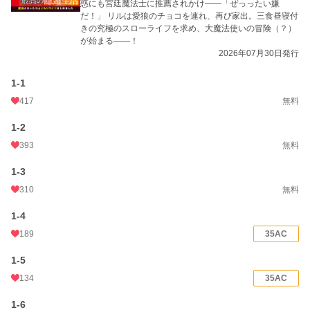
惑にも宮廷魔法士に推薦されかけ――「ぜっったい嫌
累計ポイント
1,352,188 pt (4,311 位)
だ！」 リルは愛狼のチョコを連れ、再び家出。三食昼寝付
きの究極のスローライフを求め、大魔法使いの冒険（？）
が始まる――！
2026年07月30日発行
1-1
417
無料
1-2
393
無料
1-3
310
無料
1-4
189
35AC
1-5
134
35AC
1-6