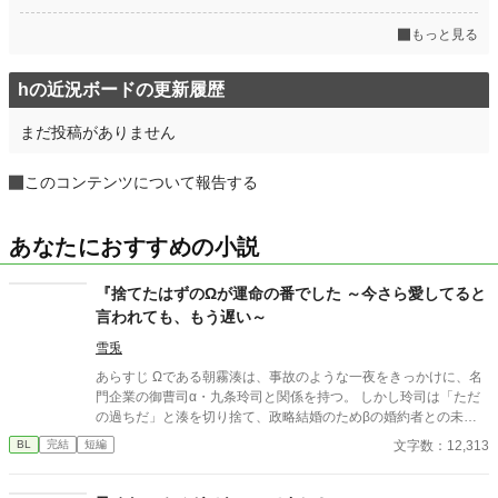
もっと見る
hの近況ボードの更新履歴
まだ投稿がありません
このコンテンツについて報告する
あなたにおすすめの小説
『捨てたはずのΩが運命の番でした ～今さら愛してると
言われても、もう遅い～
雪兎
あらすじ Ωである朝霧湊は、事故のような一夜をきっかけに、名
門企業の御曹司α・九条玲司と関係を持つ。 しかし玲司は「ただ
の過ちだ」と湊を切り捨て、政略結婚のためβの婚約者との未来
を選んだ。 深く傷ついた湊は、彼の前から姿を消す。 数か月後―
文字数：12,313
BL
完結
短編
―。 湊の身体は、これまで誰も知らなかった希少な『遅咲きΩ』
として覚醒する。 その瞬間、玲司は初めて湊こそが運命の番だっ
たと知る。 「戻ってきてくれ」 今さら必死に追いかけてくる玲