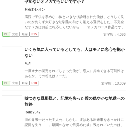
孕めないオメガでもいいですか？
司。 だが湊の隣には、自分を支え続けてくれた医師のα・神崎伊
月夜野レオン
織がいた。 「あなたは俺を捨てたでしょう」 後悔に苦しむα、執
着する第二のα、そして希少Ωを巡る陰謀。 もう二度と傷つきた
病院で子供を孕めない体といきなり診断された俺は、どうして良
くないΩが最後に選ぶ相手とは――。 捨てた側の後悔と執着が加
いのか判らず大好きな幼馴染の前から消える選択をした。不完全
速する、すれ違いオメガバースBL。
なオメガはお前に相応しくないから…… オメガバース作品です。
文字数：4,096
BL
完結
短編
R15
いくら気に入っているとしても、人はモノに恋心を抱か
ない
ちき
一度オナホ認定されてしまった俺が、恋人に昇進できる可能性は
あるか、その答えはノーだ。
文字数：13,609
BL
完結
短編
R18
嘘つきな旦那様と、記憶を失った僕の穏やかな地獄への
旅路
Relic9542
街の弁護士だった主人公。しかし、彼はある出来事をきっかけに
記憶を失う――。暗闇のなかで目覚めた彼に残されていたのは、