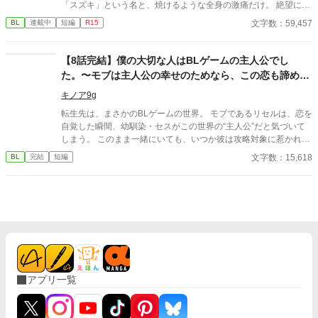
「スズキ」という名と、焼けるような全身の激痛だけ。 絶望に震
えるスズキを抱きしめ、献身的に尽くす謎の男・カンダ。 「大丈
文字数：59,457
BL
連載中
短編
R15
夫だ。お前は事故に遭ったんだ。……俺は、お前の夫だよ」 その
言葉を信じ、カンダを唯一の光として縋るスズキ。 やがて彼の献
身的な優しさに溺れ、彼なしでは息もできないほど深く深く依存
【8話完結】僕の大切な人はBLゲームの主人公でし
していく。 「世界中を回ろう。二人きりで」 カンダに誘われ、逃
た。〜モブは主人公の幸せのためなら、この恋も諦めら
げるように世界を旅する二人。嘘で塗り固められた幸福な日々の
れます〜
終着点に、どんな絶望が待っているかも知らずに。
キノア9g
転生先は、まさかのBLゲームの世界。 モブであるリセルは、恋を
自覚した瞬間、幼馴染・セスがこの世界の“主人公”だと気づいて
しまう。 このまま一緒にいても、いつか彼は攻略対象に惹かれて
いく運命——それでも、今だけは傍にいたい。 「諦める覚悟をし
文字数：15,618
BL
完結
短編
たのに、どうしてこんなにも君が愛おしいんだろう」 恋の終わり
を知っているモブと、想いを自覚していく主人公。 甘さと切なさ
が胸を締めつける、すれ違いから始まる運命の物語。 全8話。
アプリ一覧