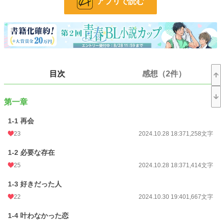
アプリで読む
てしまい……。
自己憐憫に浸るデリカシー0の主人公 × 儚げで健気(?)な美青年
+ 快活で真っすぐな幼馴染 の三角関係BL
◇◇◇
目次
感想（2件）
※以下、ネタバレにはなりますが地雷回避のための注意事項です。
・予告なく性的な描写が出てきます。
・ハッピーエンドですが、メリバ寄りかもしれません。
・主人公はダブスタでウジウジした性格です。愛のない行為もします。
第一章
・浮気、NTRのような展開もあるので、何でも許せる方のみお願いします。
1-1 再会
小説
36,573 位 / 228,779 件
23
2024.10.28 18:37
1,258文字
BL
9,691 位 / 31,415 件
1-2 必要な存在
お気に入り
33
25
2024.10.28 18:37
1,414文字
24h.ポイント
7 pt
1-3 好きだった人
22
2024.10.30 19:40
1,667文字
文字数
98,098
1-4 叶わなかった恋
更新日時
2024.11.22 17:50