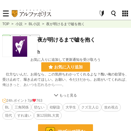
TOP
>
小説
>
BL小説
>
夜が明けるまで嘘を抱く
BL
完結
長編
R18
夜が明けるまで嘘を抱く
h
お気に入りに追加して更新通知を受け取ろう
お気に入り追加
仕方ないんだ。お前なら、この気持ちわかってくれるよな？醜い俺の欲望を、
受け止めて、堰き止めてほしい。お願い、今だけだから。お前がいてくれれば、
俺はきっと、あいつを忘れるから――。
◇◇◇
24h.ポイント
7pt
763
大学2年生の智暁は、食堂で幼馴染・蒼空の姿を発見する。蒼空が1浪の末、
BL
三角関係
切ない
幼馴染
大学生
クズ主人公
攻め視点
同じ大学に合格したことは知っていた。しかし、かつて自分が吐いた暴言を引き
現代
すれ違い
第12回BL大賞
摺っていた智暁は、蒼空に声を掛けることができずにその場を立ち去ってしま
う。蒼空に対する罪悪感ともどかしさを、恋人未満の関係にある壱星とのセック
スで発散しようとする智暁。その時、偶然、壱星のかつての想い人の存在を知っ