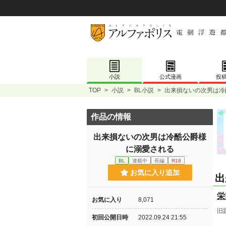
小説
公式漫画
投
TOP
>
小説
>
BL小説
>
出来損ないの次男は冷
作品の情報
出来損ないの次男は冷酷公爵様
に溺愛される
BL
連載中
長編
R18
お気に入り追加
出
栄
お気に入り
8,071
旧
初回公開日時
2022.09.24 21:55