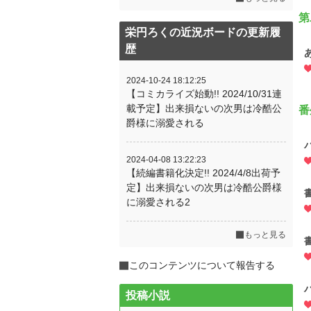
第
栄円ろくの近況ボードの更新履
歴
2024-10-24 18:12:25
【コミカライズ始動!! 2024/10/31連
載予定】出来損ないの次男は冷酷公
番
爵様に溺愛される
2024-04-08 13:22:23
【続編書籍化決定!! 2024/4/8出荷予
定】出来損ないの次男は冷酷公爵様
に溺愛される2
もっと見る
このコンテンツについて報告する
投稿小説