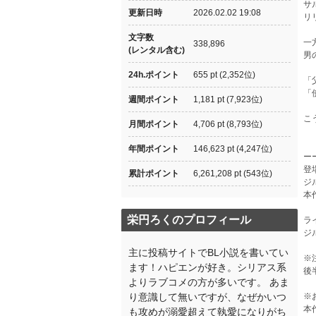
サ
更新日時
2026.02.02 19:08
リ
文字数
一
338,896
(レンタル含む)
男
24h.ポイント
655 pt (2,352位)
「
「
週間ポイント
1,181 pt (7,923位)
こ
月間ポイント
4,706 pt (8,793位)
年間ポイント
146,623 pt (4,247位)
ー
登
累計ポイント
6,261,208 pt (543位)
ジ
本
栄円ろくのプロフィール
ラ
ジ
主に投稿サイトでBL小説を書いてい
※
ます！ハピエンが好き。シリアス系
後
よりラブコメの方が多いです。 あま
り意識して無いですが、なぜかいつ
※
本
も攻めが溺愛超えて執愛になりがち