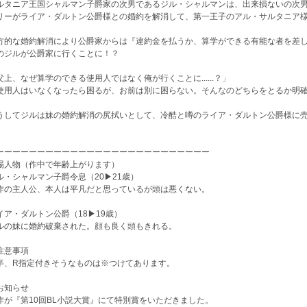
ルタニア王国シャルマン子爵家の次男であるジル・シャルマンは、出来損ないの次
リーがライア・ダルトン公爵様との婚約を解消して、第一王子のアル・サルタニア
方的な婚約解消により公爵家からは『違約金を払うか、算学ができる有能な者を差
のジルが公爵家に行くことに！？
父上、なぜ算学のできる使用人ではなく俺が行くことに......？」
使用人はいなくなったら困るが、お前は別に困らない。そんなのどちらをとるか明
うしてジルは妹の婚約解消の尻拭いとして、冷酷と噂のライア・ダルトン公爵様に
ーーーーーーーーーーーーーーーーーーーーーーーーーー
場人物（作中で年齢上がります）
ル・シャルマン子爵令息（20▶︎21歳）
作の主人公、本人は平凡だと思っているが頭は悪くない。
イア・ダルトン公爵（18▶︎19歳）
ルの妹に婚約破棄された。顔も良く頭もきれる。
注意事項
半、R指定付きそうなものは※つけてあります。
お知らせ
作が『第10回BL小説大賞』にて特別賞をいただきました。