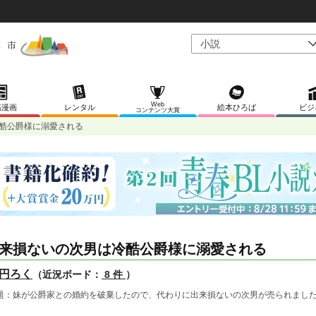
Web
稿漫画
レンタル
絵本ひろば
ビジ
コンテンツ大賞
酷公爵様に溺愛される
来損ないの次男は冷酷公爵様に溺愛される
円ろく
（近況ボード：
8 件
）
題：妹が公爵家との婚約を破棄したので、代わりに出来損ないの次男が売られまし