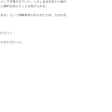
男として冷遇されていた。しかしある日父から妹の
様と婚約を結んだことを告げられる。
し出せ』という和解条件が出されたため、なぜか次
確だろう？」
売られたのだった。