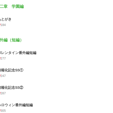
二章 学園編
あとがき
184
外編（短編）
バレンタイン番外編短編
277
書籍化記念SS①
247
書籍化記念SS②
287
ハロウィン番外編短編
305