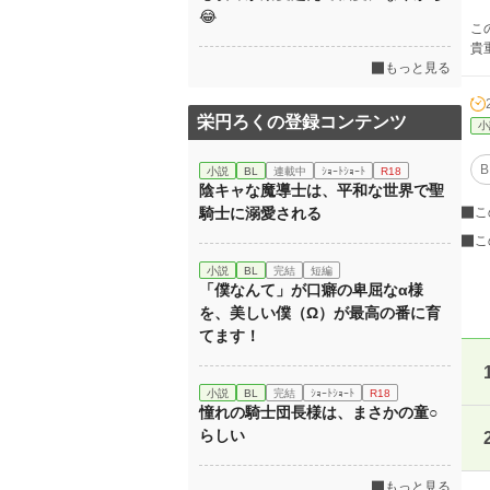
😂
こ
貴
もっと見る
栄円ろくの登録コンテンツ
小
B
小説
BL
連載中
ｼｮｰﾄｼｮｰﾄ
R18
陰キャな魔導士は、平和な世界で聖
騎士に溺愛される
こ
こ
小説
BL
完結
短編
「僕なんて」が口癖の卑屈なα様
を、美しい僕（Ω）が最高の番に育
てます！
小説
BL
完結
ｼｮｰﾄｼｮｰﾄ
R18
憧れの騎士団長様は、まさかの童○
らしい
もっと見る