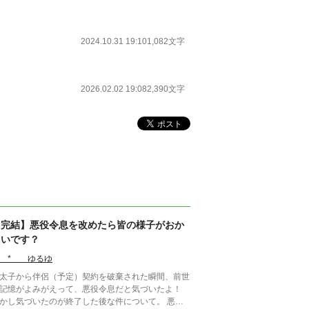
2024.10.31 19:10
1,082文字
2026.02.02 19:08
2,390文字
【完結】悪役令息を改めたら皆の様子がおか
しいです？
* ゆるゆ
太子から伴侶（予定）契約を破棄された瞬間、前世
記憶がよみがえって、悪役令息だと気づいたよ！
かし気づいたのが終了した後な件について。 悪役