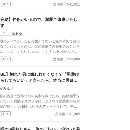
息で断罪なんて絶対だめだ！ 泣いちゃう！ せっ
文字数：541,021
R15
く前世を思い出したんだから、これからは心を入れ
えて、真面目にがんばっていこう！ と思ったんだ
ど……あれ？ 皆やさしい？ 主人公はあっちだよ
【完結】伴侶がいるので、溺愛ご遠慮いたし
おまけのお話を更新していま
ます
した！ プロフのwebサイト
ら飛べるので、もしよかったら、お話と一緒に楽し
* ゆるゆ
でくださったら、とてもうれしいです！ 表紙や動
歳のノィユが、カビの生えてないご飯を求めて結ば
にAIを使っていますが、小説にはAIを使っておりま
ることになったのは、北の最果ての領主のおじいち
かげで『もふもふ獣人に転生
ん……え、おじいちゃん……！？ しあわせの絶頂
たら、最愛の推しに溺愛されています』書籍化、心
いるのを知らない王子たちが、びっくりして憐れん
文字数：233,080
R15
ら、ありがとうございます！
溺愛してくれそうなのですが、結構です！ めちゃ
ちゃかっこよくて可愛い伴侶がいますので！ 本編
結済。 おまけのお話を時々更新したりしていま
【BL】惚れた男に嫌われたくなくて「男遊び
かげで『もふもふ獣人に転生
ならしてもいい」と言ったら、本当に男遊び
たら、最愛の推しに溺愛されています』書籍化、心
を始められて絶望している侯爵令息の話
ら、ありがとうございます！ ふたりの動画をつく
がみゆえ
ました！ もしよかったら、プロフのwebサイトか
額の借金で没落寸前の実家を救うため、結婚相手を
どうぞです！ 表紙や動画にはAIを使っています
していた男爵令息のラキにカムグロス侯爵家から求
、小説にはAIを使っておりません
状が届く。 お相手は同性のディートリヒで、初対
で歓迎されるどころか冷たく突き放されてしまう。
文字数：31,965
R15
必要最低限関わるな』 『愛人を作るな』 『男遊び
てもいい』 ディートリヒから実家の借金を完
する条件を言われたラキは、学園で令息たちとの交
伝説のS級おじさん、俺の「匂い」がないと発