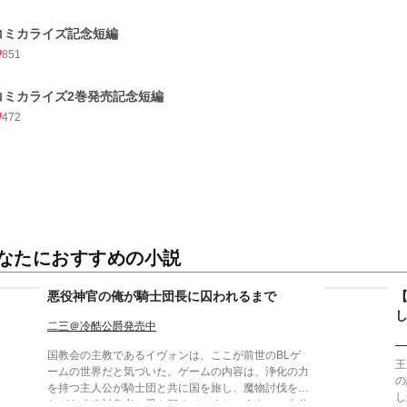
コミカライズ記念短編
851
コミカライズ2巻発売記念短編
472
なたにおすすめの小説
悪役神官の俺が騎士団長に囚われるまで
二三＠冷酷公爵発売中
国教会の主教であるイヴォンは、ここが前世のBLゲ
王
ームの世界だと気づいた。ゲームの内容は、浄化の力
の
を持つ主人公が騎士団と共に国を旅し、魔物討伐をし
し
ながら攻略対象者と愛を深めていくというもの。自分