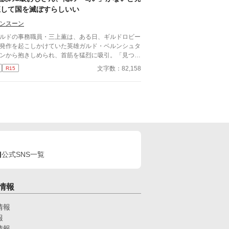
を満喫中。 褒め上手なラキの周りには可愛い令息
狂して国を滅ぼすらしいい
集まり、推し活状態に。 一方、ディートリヒだけ
嫉妬で胃を痛める日々。 ラキへの恋心を隠し続け
ンスーン
た不器用侯爵令息に、幸せな未来は訪れるのか？ .
ルドの事務職員・三上薫は、ある日、ギルドロビー
発作を起こしかけていた英雄ガルド・ベルンシュタ
ンから抱きしめられ、首筋を猛烈に吸引。「見つけ
……俺の酸素……！」と叫び、離れなくなってしま
文字数：82,158
R15
×ギルドの事務職員(平凡) 世
観が現代日本、異世界ごちゃ混ぜ設定になっており
す。
公式SNS一覧
情報
情報
報
情報