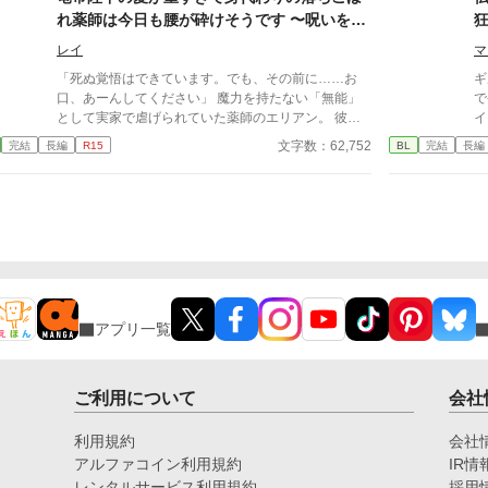
い。永遠に、私たちと共にあるんだ」 死んで逃げる
これは、年上国王に溺愛されながら、世界一幸せな王
流
れ薬師は今日も腰が砕けそうです 〜呪いを解
ことすら許されない豪奢な鳥籠の中、悪役令息は息が
妃になるまでの逆転ラブストーリー。
が
詰まるほど甘い絶望と幸福に溺れていく。 ヤンデレ
いたら一生離さないと宣言されました〜
が
レイ
マ
執着BLファンタジー、ここに開幕。
「死ぬ覚悟はできています。でも、その前に……お
ギ
口、あーんしてください」 魔力を持たない「無能」
で
として実家で虐げられていた薬師のエリアン。 彼に
イ
下されたのは、触れるものすべてを焼き尽くす「死の
た
文字数：62,752
完結
長編
R15
BL
完結
長編
竜帝」ヴァレリウスへの、身代わりの婚姻だった。
う。 最強おじさん(変態)
界
ま
アプリ一覧
ご利用について
会社
利用規約
会社
アルファコイン利用規約
IR情
レンタルサービス利用規約
採用