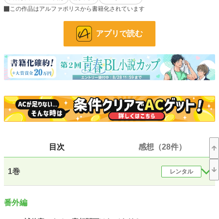
この作品はアルファポリスから書籍化されています
連載の形にしていますが、攻め視点もUPするためなので、多分全２〜３話で完
結予定です。
アプリで読む
※6/20追記。
少しレイの過去と気持ちを追加したくて、『連載中』に戻しました。
今迄のお話で完結はしています。なので以降はレイの心情深堀の形となりますの
で、章を分けて表示します。
１話目はちょっと暗めですが………。
宜しかったらお付き合い下さいませ。
多分、10話前後で終わる予定。軽く読めるように、私としては１話ずつを短め
にしております。
ストックが切れるまで、毎日更新予定です。
小説
6,315 位 / 228,744 件
目次
感想（28件）
BL
1,249 位 / 31,413 件
お気に入り
3,078
1巻
レンタル
24h.ポイント
213 pt
番外編
文字数(レンタル含む)
205,689