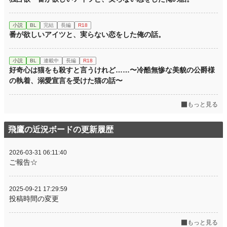
小説
BL
完結
長編
R18
番が欲しいアイツと、実らない恋をした俺の話。
小説
BL
連載中
長編
R18
好奇心は猫をも殺すと言うけれど……〜冷酷無惨な美貌の公爵様
の執着、溺愛宣言を受けた猫の話〜
もっと見る
飛鷹の近況ボードの更新履歴
2026-03-31 06:11:40
ご報告☆
2025-09-21 17:29:59
投稿時間の変更
もっと見る