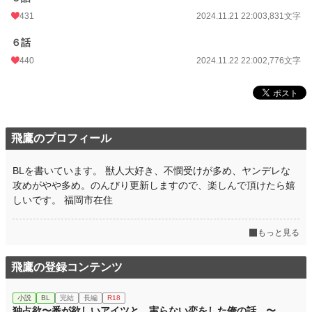
431
2024.11.21 22:00
3,831文字
６話
440
2024.11.22 22:00
2,776文字
飛鷹のプロフィール
BLを書いています。 獣人大好き、不憫受けが多め、ヤンデレな
攻めがやや多め。のんびり更新しますので、楽しんで頂けたら嬉
しいです。 福岡市在住
もっと見る
飛鷹の登録コンテンツ
小説
BL
完結
長編
R18
独占欲〜番が欲しいアイツと、実らない恋をした俺の話。〜