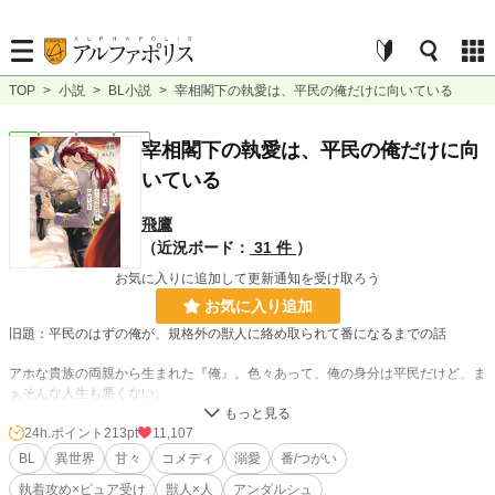
TOP
>
小説
>
BL小説
>
宰相閣下の執愛は、平民の俺だけに向いている
BL
完結
長編
R18
宰相閣下の執愛は、平民の俺だけに向
いている
飛鷹
（近況ボード：
31 件
）
お気に入りに追加して更新通知を受け取ろう
お気に入り追加
旧題：平民のはずの俺が、規格外の獣人に絡め取られて番になるまでの話
アホな貴族の両親から生まれた『俺』。色々あって、俺の身分は平民だけど、ま
ぁそんな人生も悪くない。
無事に成長して、仕事に就くこともできたのに。
24h.ポイント
213pt
11,107
ここ最近、夢に魘されている。もう一ヶ月もの間、毎晩毎晩………。
BL
異世界
甘々
コメディ
溺愛
番/つがい
朝起きたときには忘れてしまっている夢に疲弊している平民『レイ』と、彼を手
執着攻め×ピュア受け
獣人×人
アンダルシュ
に入れたくてウズウズしている獣人のお話。