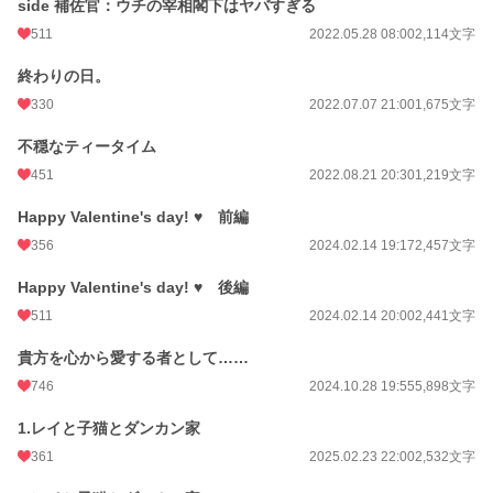
更新日時
2025.02.23 22:00
side 補佐官：ウチの宰相閣下はヤバすぎる
511
2022.05.28 08:00
2,114文字
初回公開日時
2022.05.24 01:19
終わりの日。
初回完結日時
2022.05.30 07:02
330
2022.07.07 21:00
1,675文字
週間ポイント
2,034 pt (4,776 位)
不穏なティータイム
月間ポイント
14,952 pt (3,134 位)
451
2022.08.21 20:30
1,219文字
年間ポイント
106,571 pt (5,673 位)
Happy Valentine's day! ♥ 前編
累計ポイント
1,602,453 pt (3,606 位)
356
2024.02.14 19:17
2,457文字
Happy Valentine's day! ♥ 後編
511
2024.02.14 20:00
2,441文字
貴方を心から愛する者として……
746
2024.10.28 19:55
5,898文字
1.レイと子猫とダンカン家
361
2025.02.23 22:00
2,532文字