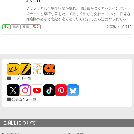
レッドの圧倒的な拘束。 実直な騎士ガレッドの盲目的な献身。 天
まりも13
才魔術師ノアの狂気的な探究。 ルシルが死の淵へ沈み込もうとし
フワフワとした酩酊状態が薄れ、僕は気がつくとパンパンパン、
たとき、三人は神の理に逆らう禁忌の魔術を実行する。 それは、
ズチュッと卑猥な音をたてて激しく誰かと交わっていた。 性悪な
自らの命と魔力をルシルの身体へ直接繋ぎ止める『命の共有契
お嬢様の命令で恋敵を泣く泣く殺りに行ったら逆にヤラれちゃっ
約』だった――。 「君はもう、どこへも行けない。永遠に、私た
た、ちょっとアホな子の話です。 （ムーンライトノベルにも掲載
文字数：10,712
BL
完結
短編
R15
ちと共にあるんだ」 死んで逃げることすら許されない豪奢な鳥籠
しています）
の中、悪役令息は息が詰まるほど甘い絶望と幸福に溺れていく。
ヤンデレ執着BLファンタジー、ここに開幕。
アプリ一覧
公式SNS一覧
ご利用について