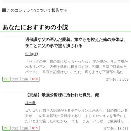
このコンテンツについて報告する
あなたにおすすめの小説
過保護な父の歪んだ愛着。旅立ちを控えた俺の身体は、
夜ごとに父の形で塗り潰される
中山(ほ)
「パックの中、僕の形になっちゃったね」 夢か現か。耳元で囁か
れる甘い声と、内側を執拗に掻き回す熱。翌朝、自室で目覚めた
パックに、昨夜の記憶はない。ただ、疼くような下腹部の熱だけ
が残っていた。 相談しようと向かった相手こそが、自分を侵食し
文字数：2,509
BL
完結
短編
R18
ている張本人だとも知らずに、パックは父の部屋の扉を開く。 こ
のお話はムーンライトでも投稿してます〜
【完結】最強公爵様に拾われた孤児、俺
福の島
ゴリゴリに前世の記憶がある少年シオンは戸惑う。 目の前にいる
男が、この世界最強の公爵様であり、ましてやシオンを養子にし
たいとまで言ったのだから。 でも…まぁ…いっか…ご飯美味しい
し、風呂は暖かい… ……あれ…？ …やばい…俺めちゃくちゃ公爵
文字数：18,977
BL
完結
短編
R15