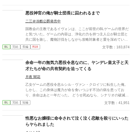
様が好きだ… 前置きが長いですがすぐくっつくのでシリアスのシ
の字もありません。 1万2000字前後です。 攻めのキャラがブレる
し若干変態です。 無表情系クール最強公爵様×のんき転生主人公
悪役神官の俺が騎士団長に囚われるまで
(無自覚美形) おまけ完結済み
二三＠冷酷公爵発売中
国教会の主教であるイヴォンは、ここが前世のBLゲームの世界だ
と気づいた。ゲームの内容は、浄化の力を持つ主人公が騎士団と
共に国を旅し、魔物討伐をしながら攻略対象者と愛を深めていく
というもの。自分は悪役神官であり、主人公が誰とも結ばれない
文字数：183,874
BL
完結
長編
R18
ノーマルルートを辿る場合に限り、破滅の道を逃れられる。その
ためイヴォンは旅に同行し、主人公の恋路の邪魔を画策をする。
以前からイヴォンを嫌っている団長も攻略対象者であり、気が進
余命一年の無気力悪役令息なのに、ヤンデレ皇太子と天
まないものの団長とも関わっていくうちに…。
才たちが命の共有契約を迫ってくる
月夜 闇花
乙女ゲームの悪役令息ルシル・ヴァン・クロイツに転生した俺。
しかし、この身体は魔力が命を食いつぶす不治の病を患ってお
り、余命はあと一年だった。 どうせ死ぬなら、シナリオの破滅フ
ラグを回避し、誰の記憶にも残らず静かに消え去りたい。 そう願
文字数：41,951
BL
完結
短編
って王太子アルフレッドに婚約破棄を申し出た。 ――だが、それ
がすべての狂気の始まりだった。 「君の手はひどく冷たいね。ま
るで死人のようだ。……婚約の破棄は認めない」 何も望まず、た
性悪なお嬢様に命令されて泣く泣く恋敵を殺りにいった
だ消えようとするルシルの儚げな諦観は、逆に攻略対象たちのド
らヤられました
ス黒い支配欲と執着に火をつけてしまう。 ヤンデレ王太子アルフ