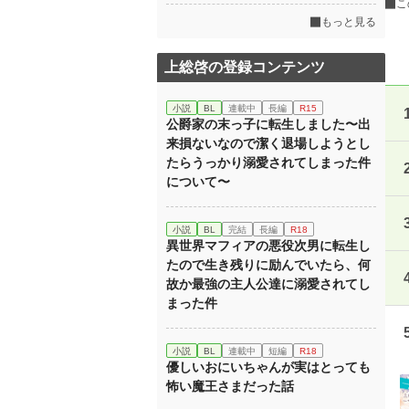
こ
もっと見る
上総啓の登録コンテンツ
小説
BL
連載中
長編
R15
公爵家の末っ子に転生しました〜出
来損ないなので潔く退場しようとし
たらうっかり溺愛されてしまった件
について〜
小説
BL
完結
長編
R18
異世界マフィアの悪役次男に転生し
たので生き残りに励んでいたら、何
故か最強の主人公達に溺愛されてし
まった件
小説
BL
連載中
短編
R18
優しいおにいちゃんが実はとっても
怖い魔王さまだった話