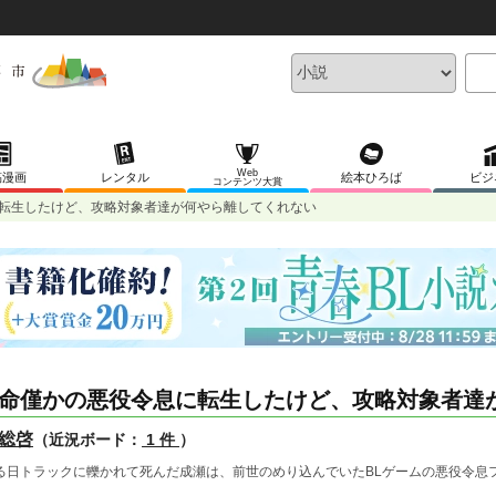
Web
稿漫画
レンタル
絵本ひろば
ビジ
コンテンツ大賞
転生したけど、攻略対象者達が何やら離してくれない
命僅かの悪役令息に転生したけど、攻略対象者達
総啓
（近況ボード：
1 件
）
る日トラックに轢かれて死んだ成瀬は、前世のめり込んでいたBLゲームの悪役令息