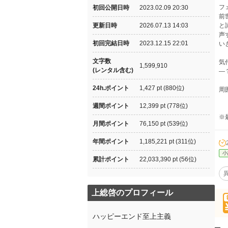
フ
初回公開日時
2023.02.09 20:30
前
更新日時
2026.07.13 14:03
と
声
初回完結日時
2023.12.15 22:01
い
文字数
気
1,599,910
(レンタル含む)
―
24h.ポイント
1,427 pt (880位)
周
週間ポイント
12,399 pt (778位)
※
月間ポイント
76,150 pt (539位)
年間ポイント
1,185,221 pt (311位)
小
累計ポイント
22,033,390 pt (56位)
上総啓のプロフィール
ハッピーエンド至上主義