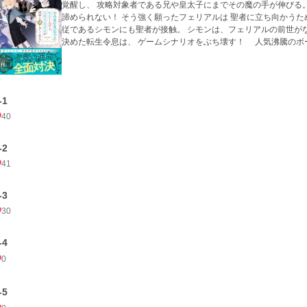
覚醒し、 攻略対象者である兄や皇太子にまでその魔の手が伸びる
諦められない！ そう強く願ったフェリアルは 聖者に立ち向かうた
従であるシモンにも聖者が接触。 シモンは、フェリアルの前世が
決めた転生令息は、 ゲームシナリオをぶち壊す！ 人気沸騰のボ
-1
40
-2
41
-3
30
-4
0
-5