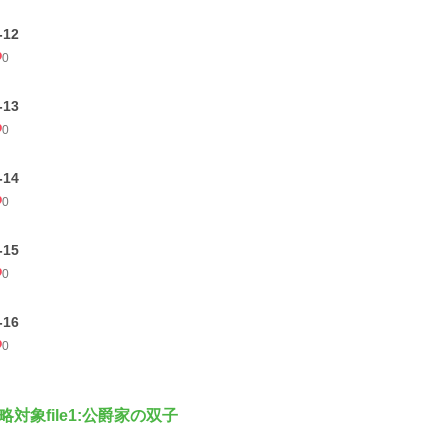
-12
0
-13
0
-14
0
-15
0
-16
0
略対象file1:公爵家の双子