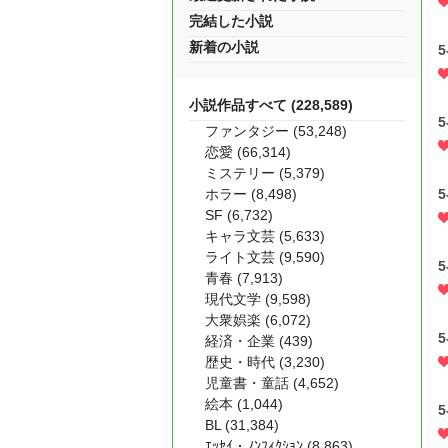
完結した小説
新着の小説
5
小説作品すべて (228,589)
5
ファンタジー (53,248)
恋愛 (66,314)
ミステリー (5,379)
5
ホラー (8,498)
SF (6,732)
キャラ文芸 (5,633)
ライト文芸 (9,590)
5
青春 (7,913)
現代文学 (9,598)
大衆娯楽 (6,072)
5
経済・企業 (439)
歴史・時代 (3,230)
児童書・童話 (4,652)
絵本 (1,044)
5
BL (31,384)
ｴｯｾｲ・ﾉﾝﾌｨｸｼｮﾝ (8,863)