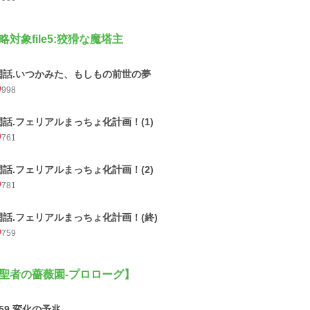
略対象file5:狡猾な魔塔主
閑話.いつかみた、もしもの前世の夢
998
閑話.フェリアルまっちょ化計画！(1)
761
閑話.フェリアルまっちょ化計画！(2)
781
閑話.フェリアルまっちょ化計画！(終)
759
聖者の薔薇園-プロローグ】
159.変化の予兆