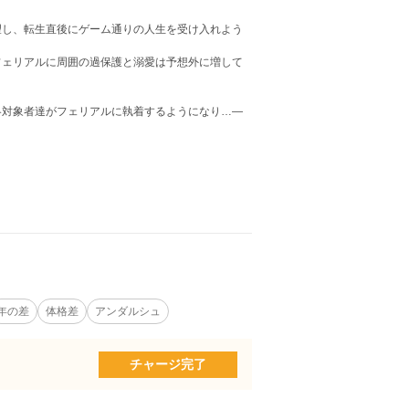
望し、転生直後にゲーム通りの人生を受け入れよう
フェリアルに周囲の過保護と溺愛は予想外に増して
略対象者達がフェリアルに執着するようになり…―
年の差
体格差
アンダルシュ
チャージ完了