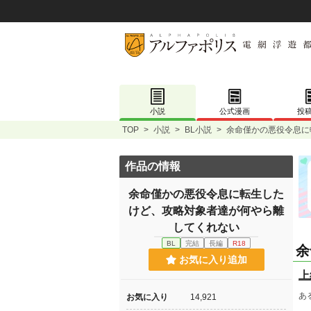
小説
公式漫画
投
TOP
>
小説
>
BL小説
>
余命僅かの悪役令息に
作品の情報
余命僅かの悪役令息に転生した
けど、攻略対象者達が何やら離
してくれない
BL
完結
長編
R18
余
お気に入り追加
上
あ
お気に入り
14,921