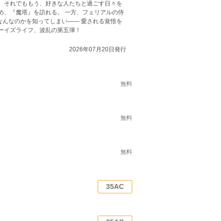
。 それでももう、好きな人たちと過ごす日々を
め、『魔塔』を訪れる。 一方、フェリアルの侍
なんなのかを知ってしまい―― 愛される覚悟を
ーイズライフ、波乱の第五弾！
2026年07月20日発行
無料
無料
無料
35AC