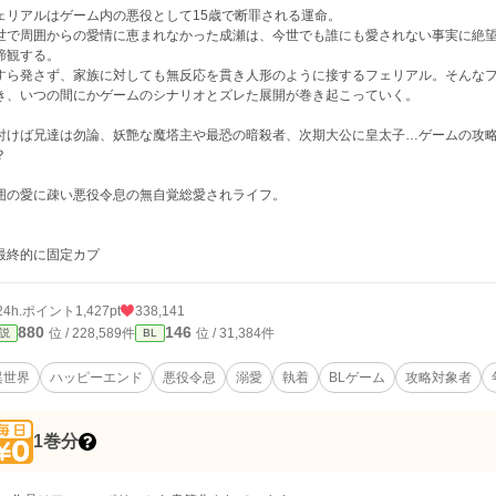
ェリアルはゲーム内の悪役として15歳で断罪される運命。
世で周囲からの愛情に恵まれなかった成瀬は、今世でも誰にも愛されない事実に絶
諦観する。
すら発さず、家族に対しても無反応を貫き人形のように接するフェリアル。そんな
き、いつの間にかゲームのシナリオとズレた展開が巻き起こっていく。
付けば兄達は勿論、妖艶な魔塔主や最恐の暗殺者、次期大公に皇太子…ゲームの攻
？
囲の愛に疎い悪役令息の無自覚総愛されライフ。
最終的に固定カプ
24h.ポイント
1,427pt
338,141
880
146
位 / 228,589件
位 / 31,384件
説
BL
異世界
ハッピーエンド
悪役令息
溺愛
執着
BLゲーム
攻略対象者
1巻分