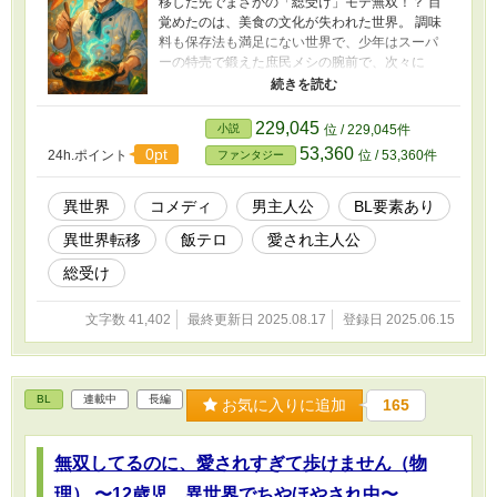
移した先でまさかの「総受け」モテ無双！？ 目
覚めたのは、美食の文化が失われた世界。 調味
料も保存法も満足にない世界で、少年はスーパ
ーの特売で鍛えた庶民メシの腕前で、次々に
人々の心をつかんでいく。 王子、騎士、魔王、
エルフ、果ては聖獣までも── 「俺の料理を食っ
た奴が、全員恋に落ちてる気がするんだ
229,045
小説
位 / 229,045件
が……！」 チートは料理だけ。でも、それが世
53,360
0pt
24h.ポイント
位 / 53,360件
ファンタジー
界を変える。 異世界飯テロ×愛されまくり×総受
け系ほっこり爆笑ラブファンタジー、開幕！
異世界
コメディ
男主人公
BL要素あり
異世界転移
飯テロ
愛され主人公
総受け
文字数 41,402
最終更新日 2025.08.17
登録日 2025.06.15
BL
連載中
長編
お気に入りに追加
165
無双してるのに、愛されすぎて歩けません（物
理） 〜12歳児、異世界でちやほやされ中〜