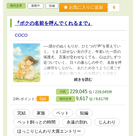
現代文学
連載中
短編
お気に入りに追加
6
『ボクの名前を呼んでくれるまで』
COCO
──誰かのぬくもりが、ひとつの“声”を変えてい
く。 うまく話せない女の子と、年老いた一匹の
保護犬。 言葉が交わせなくても、心は少しずつ
近づいていく。 日々の暮らしの中で、 名前を呼
ぶ練習をしながら、 あたため合うように過ごす
ふたり。 過去に傷つき、心を閉ざした少女と、
新しい家族に戸惑う小さな命。 静かな毎日のな
かで育まれていく絆は、 やがて、世界でたった
ひとつの“奇跡”を起こす──。 これは、言葉では
229,045
小説
位 / 229,045件
語り尽くせない、ひとつの愛の物語。 優しく
9,617
0pt
24h.ポイント
位 / 9,617件
現代文学
て、せつなくて、きっとあなたの心にも残りま
す。
完結
家族
ペット
短編
ペット飼っとの時間
永遠の別れ
じんわり
ほっこりじんわり大賞エントリー