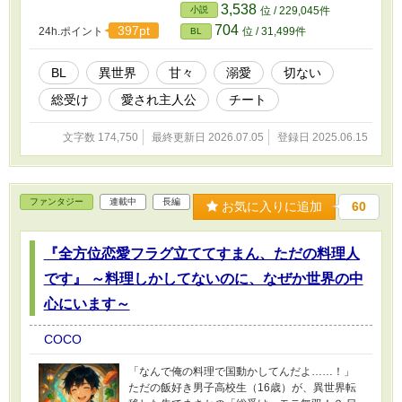
いない世界”で、 小柄で可愛い僕（とウサギのぬ
3,538
小説
位 / 229,045件
いぐるみ）は、今日も溺愛されてます。 魔法全
704
397pt
24h.ポイント
位 / 31,499件
BL
属性持ち？ 知識チート？ でも一番すごいのは
── 「ルカ様、可愛すぎて息ができませ
ん……！！」 これは、世界一ちんまい天使が、
BL
異世界
甘々
溺愛
切ない
世界一愛されるお話。
総受け
愛され主人公
チート
文字数 174,750
最終更新日 2026.07.05
登録日 2025.06.15
ファンタジー
連載中
長編
お気に入りに追加
60
『全方位恋愛フラグ立ててすまん、ただの料理人
です』 ～料理しかしてないのに、なぜか世界の中
心にいます～
COCO
「なんで俺の料理で国動かしてんだよ……！」
ただの飯好き男子高校生（16歳）が、異世界転