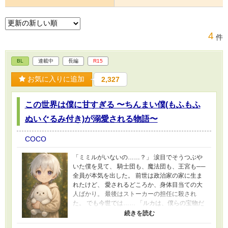
4
件
BL
連載中
長編
R15
お気に入りに追加
2,327
この世界は僕に甘すぎる 〜ちんまい僕(もふもふ
ぬいぐるみ付き)が溺愛される物語〜
COCO
「ミミルがいないの……？」 涙目でそうつぶや
いた僕を見て、 騎士団も、魔法団も、王宮も──
全員が本気を出した。 前世は政治家の家に生ま
れたけど、 愛されるどころか、身体目当ての大
人ばかり。 最後はストーカーの担任に殺され
た。 でも今世では…… 「ルカは、僕らの宝物だ
よ」 目を覚ました僕は、 最強の父と美しい母に
全力で愛されていた。 全員190cm超えの“男しか