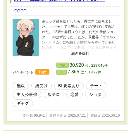
COCO
🍜カップ麺を落としたら、異世界に落ちまし
た。 ――そして世界は、ぼくの“笑顔”に支配さ
れた。 12歳の春日ユウトは、ただの天然ショ
タ……のはずだった。 だが、異世界「ヴァルデ
ン＝ヘイム」に転移した瞬間からすべてが狂い
始める。 「なんでこの世界、こんなに料理まず
いの!?」 「お風呂、ないの!? トイレ……ってそ
れ土!?」 「えっ、またプロポーズされてる!? ご
はん作っただけなのに!?」 料理チート、知識チ
30,920
小説
位 / 229,045件
ート、内政チート、商品開発チート、 さらに無
7,865
14pt
24h.ポイント
位 / 31,499件
BL
意識で城を吹き飛ばす戦闘チートまで備えた“最
小最強の天使”。 だが―― ユウト本人は、恋にも
無双にも、まったく気づいていない。 モテ地
無双
総受け
BL要素あり
チート
獄、信者国家化、世界規模のユウト争奪戦……
主人公最強
飯テロ
恋愛
ショタ
全方位からの“愛”を全力でスルーする少年が、異
世界を今日も笑顔でかきまわす！
ギャグ
文字数 96,941
最終更新日 2025.07.21
登録日 2025.06.16