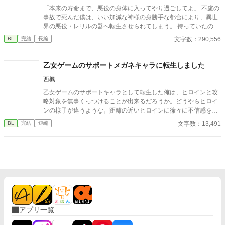
信じて、半年間ものんきに遊び回っていたルシアンだったが、あ
「本来の寿命まで、悪役の身体に入ってやり過ごしてよ」 不慮の
る日クエスト中に怪我をしてしまう。 バレたら怒られるかな……
事故で死んだ僕は、いい加減な神様の身勝手な都合により、異世
とビクビクしていた彼の元に現れたのは、顔面蒼白で息を切らし
界の悪役・レリルの器へ転生させられてしまう。 待っていたの
た旦那様で――！？ 「君が怪我をしたと聞いて、気が狂いそうだ
は、一生を塔で過ごし、魔力を搾取され続ける孤独な日々。だ
文字数：290,556
BL
完結
長編
った……！」 怒鳴られるかと思いきや、折れるほど強く抱きしめ
が、僕を管理する強面の辺境伯・ヨハンが運んでくる薪や食事、
られて困惑。 えっ、放置してたんじゃなかったの？ なんでそんな
そして不器用な優しさが、凍てついた僕の心を次第に溶かしてい
に必死なの？ 実は旦那様は冷徹なのではなく、ルシアンが好きす
く。 しかし、穏やかな時間は長くは続かない。魔力を捧げるたび
乙女ゲームのサポートメガネキャラに転生しました
ぎて「嫌われないように」と身を引いていただけの、超・奥手な
に脳内に流れ込む本物のレリルの記憶と領地を襲う未曾有の魔物
心配性スパダリだった！ 「君を守れるなら、森ごと消し飛ばす
西楓
の群れ。 「僕が、この場所と彼を守る方法はこれしかない」 記憶
が？」 「過保護すぎて冒険になりません！！」 Fランク冒険者の
に翻弄され頭は混乱する中、魔石化するという残酷な決断を下そ
乙女ゲームのサポートキャラとして転生した俺は、ヒロインと攻
のんきな妻（夫）×国宝級魔法使いの激重旦那様。 すれ違ってい
うとするが――。
略対象を無事くっつけることが出来るだろうか。どうやらヒロイ
た二人が、甘々な「週末冒険者夫婦」になるまでの、勘違いと溺
ンの様子が違うような。距離の近いヒロインに徐々に不信感を抱
愛のハッピーエンドBL。
く攻略対象。何故か攻略対象が接近してきて… ほのほのです。 ※
文字数：13,491
BL
完結
短編
有難いことに別サイトでその後の話をご希望されました（嬉しい
😆）ので追加いたしました。
アプリ一覧