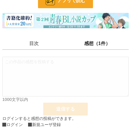
アプリで読む
「……王子命令だ、私と付き合えアルウィン」
目立たぬように過ごすつもりが何故か第二王子に執着されています。
ざまぁ要素あるかも………しれませんね
目次
感想（1件）
小説
5,251 位 / 228,925 件
BL
1,124 位 / 31,454 件
お気に入り
1,969
24h.ポイント
284 pt
文字数
25,607
1000文字以内
更新日時
2026.04.15 20:08
送信する
初回公開日時
2024.12.03 23:21
ログインすると感想の投稿ができます。
週間ポイント
2,886 pt (3,451 位)
ログイン
新規ユーザ登録
月間ポイント
13,428 pt (3,458 位)