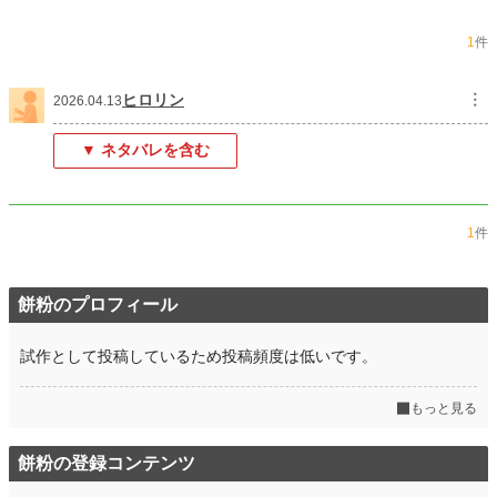
年間ポイント
390,155 pt (1,405 位)
1
件
累計ポイント
749,005 pt (7,520 位)
ヒロリン
︙
2026.04.13
▼ ネタバレを含む
1
件
餅粉のプロフィール
試作として投稿しているため投稿頻度は低いです。
もっと見る
餅粉の登録コンテンツ