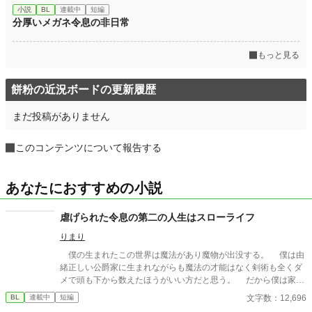
小説
BL
連載中
短編
分厚いメガネ令息の非日常
もっと見る
餅粉の近況ボードの更新履歴
まだ投稿がありません
このコンテンツについて報告する
あなたにおすすめの小説
虐げられた令息の第二の人生はスローライフ
りまり
僕の生まれたこの世界は魔法があり魔物が出没する。 僕は由
緒正しい公爵家に生まれながらも魔法の才能はなく剣術も全くダ
メで頭も下から数えたほうがいい方だと思う。 だから僕は家族
にも公爵家の使用人にも馬鹿にされ食事もまともにもらえない。
文字数：12,696
BL
連載中
短編
救いだったのは僕を不憫に思った王妃様が僕を殿下の従者に指