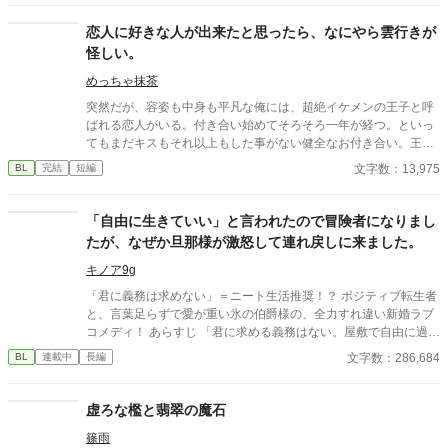
名してくれたことで、少しはまともな食事ができるようになった
事だ。 お家に帰る事なくお城にいていいと言うので僕は頑張っ
恋人に好きな人が出来たと思ったら、なにやら雲行きが
てみたいです。
怪しい。
めっちゃ抹茶
突然だが、容姿も中身も平凡な俺には、超絶イケメンの王子と呼
ばれる恋人がいる。付き合い始めてそろそろ一年が経つ。といっ
てもまだキスもそれ以上もした事がない健全なお付き合い。王子
は優しいけど意地悪で、いつも俺の心臓を高鳴らせてくる——だ
文字数：13,975
BL
完結
短編
けどそれだけだ。この前、喧嘩をした。それきり彼と話していな
い。付き合っているのか定かじゃない関係。挙句に、今遠目から
見つけた王子の側には可憐な女の子。彼女が彼に寄り掛かって二
「自由に生きていい」と言われたので冒険者になりまし
人がキスをしている。 その瞬間、目の前が真っ黒になった。もう
たが、なぜか旦那様が激怒して連れ戻しに来ました。
無理だ。俺がスイッチが切れたようにその場に立ち尽くした、そ
の時だった。前にいる彼から聞いたこともない怒声が俺の耳に届
キノア9g
いたのは。 ⚪︎佐藤玲央……微笑みの王子と呼ばれ、常に笑顔を絶
「君に義務は求めない」＝ニート生活推奨！？ ポジティブ転生者
やさない。物腰柔らかな姿勢に男女問わずモテる ⚪︎中田真……両
と、言葉足らずで愛が重い氷の伯爵様の、全力すれ違い新婚ラブ
親の転勤で引っ越してきた転校生。平凡な容姿で口が悪いがクラ
コメディ！ あらすじ 「君に求める義務はない。屋敷で自由に過ご
スに馴染めず誰とも話さないので王子しか知らないし、これから
していい」 貧乏男爵家の次男・ルシアン（前世は男子高校生）
文字数：286,684
BL
連載中
長編
も多分バレない ※全四話、予約投稿済み。 本編に攻めの名前が出
は、政略結婚した若き天才当主・オルドリンからそう告げられ
てこないの書き終わってから気が付いた。3/16タイトル少し変更
た。 冷徹で無表情な旦那様の言葉を、「俺に興味がないんだな！
しました。 ※後日談を3/25に投稿予定←しました。Rを書くかは
ラッキー、衣食住保証付きのニート生活だ！」とポジティブに解
虚ろな檻と翡翠の魔石
まだ悩み中
釈したルシアン。 彼はこっそり屋敷を抜け出し、偽名を使って憧
篠雨
れの冒険者ライフを満喫し始める。 「旦那様は俺に無関心」 そう