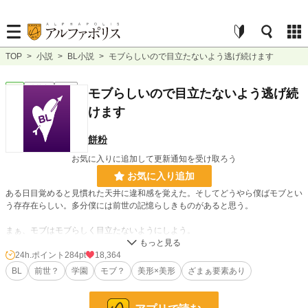
TOP
>
小説
>
BL小説
>
モブらしいので目立たないよう逃げ続けます
BL
連載中
長編
モブらしいので目立たないよう逃げ続
けます
餅粉
お気に入りに追加して更新通知を受け取ろう
お気に入り追加
ある日目覚めると見慣れた天井に違和感を覚えた。そしてどうやら僕ばモブとい
う存存在らしい。多分僕には前世の記憶らしきものがあると思う。
まぁ、モブはモブらしく目立たないようにしよう。
モブというものはあまりわからないがでも目立っていい存在ではないということ
だけはわかる。そう、目立たぬよう……目立たぬよう………。
24h.ポイント
284pt
18,364
BL
前世？
学園
モブ？
美形×美形
ざまぁ要素あり
「アルウィン、君が好きだ」
「え、お断りします」