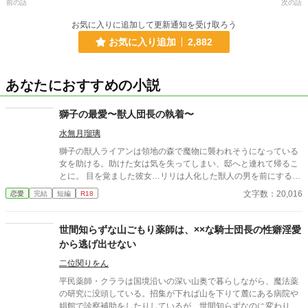
前の話
次の話
お気に入りに追加して更新通知を受け取ろう
お気に入り追加
2,882
あなたにおすすめの小説
獅子の最愛〜獣人団長の執着〜
水無月瑠璃
獅子の獣人ライアンは領地の森で魔物に襲われそうになっている
女を助ける。助けた女は気を失ってしまい、邸へと連れて帰るこ
とに。 目を覚ました彼女…リリは人化した獣人の男を前にすると
様子がおかしくなるも顔が獅子のライアンは平気なようで抱きつ
文字数：20,016
恋愛
完結
短編
R18
いて来る。 女嫌いなライアンだが何故かリリには抱きつかれても
平気。 素性を明かさないリリを保護することにしたライアン。 謎
の多いリリと初めての感情に戸惑うライアン、2人の行く末は…
世間知らずな山ごもり薬師は、××な騎士団長の性癖淫愛
ヒーローはずっとライオンの姿で人化はしません。
から逃げ出せない
二位関りをん
平民薬師・クララは国境沿いの深い山奥で暮らしながら、魔法薬
の研究に没頭している。招集が下れば山を下りて麓にある病院や
娼館で診察補助をしたりしているが、世間知らずなのに変わりは