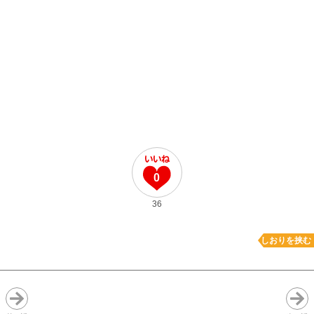
0
36
しおりを挟む