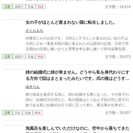
ない。 ある日、山の中で倒れている男性を発見。彼はなんと騎士
文字数：18,674
恋愛
連載中
長編
R18
団長・レイルドで女嫌いの噂を持つ人物だった。 当然女嫌いの噂
なんて知らないクララは良心に従い彼を助け、治療を施す。 だ
が、レイルドには隠している秘密……性癖があった。 ――君の××
女の子がほとんど産まれない国に転生しました。
××、触らせてもらえないだろうか？
さくらもち
何番煎じかのお話です。 100人に3~5人しか産まれない女の子は
大切にされ一妻多夫制の国に産まれたのは前世の記憶、日本で亭
主関白の旦那に嫁いびりと男尊女卑な家に嫁いで挙句栄養失調と
過労死と言う令和になってもまだ昭和な家庭！でありえない最後
文字数：28,973
恋愛
連載中
長編
R18
を迎えてしまった清水 理央、享年44歳 そんな彼女を不憫に思っ
た女神が自身の世界の女性至上主義な国に転生させたお話。
姉の結婚式に姉が来ません。どうやら私を身代わりにす
る方向で話はまとまったみたいです。式の後はどうする
んですか？親族の皆様・・・！？
ゆきりん
家の借金を返済する為に、姉が結婚する事になった。その双子の
姉が、結婚式当日消えた。私の親族はとりあえず顔が同じ双子の
妹である私に結婚式を行う様に言って来た。断る事が出来ずに、
とりあえず式だけという事で式をしたのだが？ あの、式の後はど
文字数：20,907
恋愛
完結
短編
R18
うしたら良いのでしょうか？私、ソフィア・グレイスはウェディ
ングドレスで立ちつくす。 親戚の皆様、帰る前に何か言って下さ
い。 愛の無い結婚から、溺愛されるお話しです。
泡風呂を楽しんでいただけなのに、空中から落ちてきた