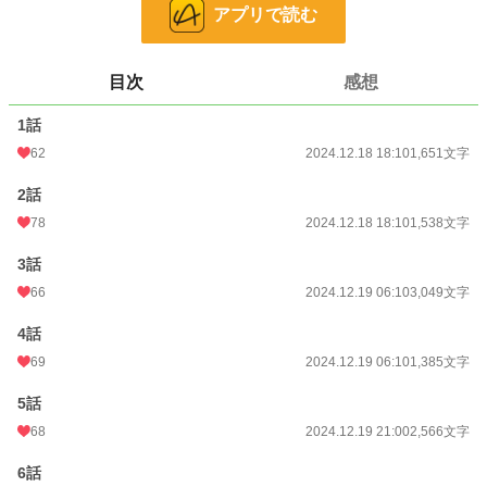
アプリで読む
小説
9,742 位 / 228,787 件
恋愛
4,309 位 / 66,373 件
目次
感想
お気に入り
200
1話
24h.ポイント
120 pt
62
2024.12.18 18:10
1,651文字
文字数
20,016
2話
78
2024.12.18 18:10
1,538文字
更新日時
2024.12.20 22:47
初回公開日時
3話
2024.12.18 16:33
66
2024.12.19 06:10
3,049文字
初回完結日時
2024.12.20 22:47
4話
週間ポイント
458 pt (15,429 位)
69
2024.12.19 06:10
1,385文字
月間ポイント
2,237 pt (14,846 位)
5話
年間ポイント
41,519 pt (12,014 位)
68
2024.12.19 21:00
2,566文字
累計ポイント
111,797 pt (28,492 位)
6話