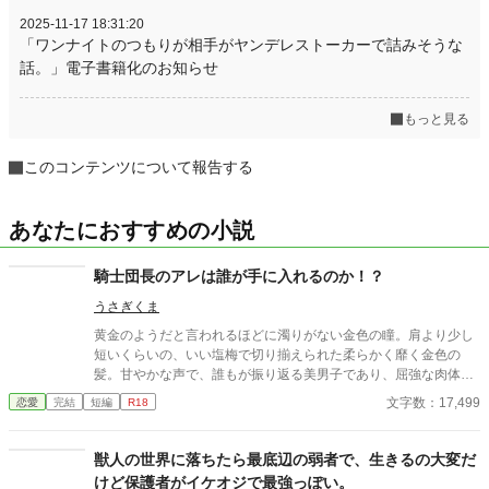
2025-11-17 18:31:20
「ワンナイトのつもりが相手がヤンデレストーカーで詰みそうな
話。」電子書籍化のお知らせ
もっと見る
このコンテンツについて報告する
あなたにおすすめの小説
騎士団長のアレは誰が手に入れるのか！？
うさぎくま
黄金のようだと言われるほどに濁りがない金色の瞳。肩より少し
短いくらいの、いい塩梅で切り揃えられた柔らかく靡く金色の
髪。甘やかな声で、誰もが振り返る美男子であり、屈強な肉体
美、魔力、剣技、男の象徴も立派、全てが完璧な騎士団長ギルバ
文字数：17,499
恋愛
完結
短編
R18
ルドが、遅い初恋に落ち、男心を振り回される物語。 濃厚で甘や
かな『性』やり取りを楽しんで頂けたら幸いです！
獣人の世界に落ちたら最底辺の弱者で、生きるの大変だ
けど保護者がイケオジで最強っぽい。