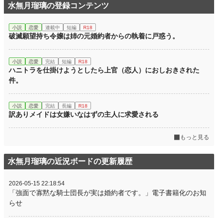
水無月瑠璃の登録コンテンツ
小説
恋愛
連載中
短編
R18
破滅願望持ち令嬢は姉の元婚約者からの執着に戸惑う。
小説
恋愛
完結
短編
R18
ハニトラを仕掛けようとしたら上官（恋人）におしおきされた
件。
小説
恋愛
完結
長編
R18
訳ありメイドは女嫌いなはずの主人に求愛される
もっと見る
水無月瑠璃の近況ボードの更新履歴
2026-05-15 22:18:54
「強面で寡黙な騎士団長が実は婚約者です。」電子書籍化のお知
らせ