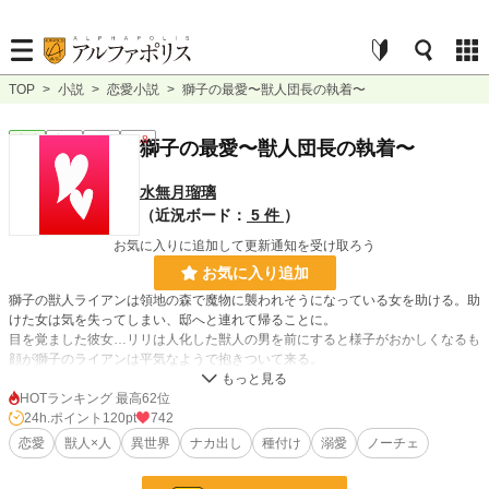
TOP
>
小説
>
恋愛小説
>
獅子の最愛〜獣人団長の執着〜
恋愛
完結
短編
R18
獅子の最愛〜獣人団長の執着〜
水無月瑠璃
（近況ボード：
5 件
）
お気に入りに追加して更新通知を受け取ろう
お気に入り追加
獅子の獣人ライアンは領地の森で魔物に襲われそうになっている女を助ける。助
けた女は気を失ってしまい、邸へと連れて帰ることに。
目を覚ました彼女…リリは人化した獣人の男を前にすると様子がおかしくなるも
顔が獅子のライアンは平気なようで抱きついて来る。
女嫌いなライアンだが何故かリリには抱きつかれても平気。
素性を明かさないリリを保護することにしたライアン。
HOTランキング 最高62位
謎の多いリリと初めての感情に戸惑うライアン、2人の行く末は…
24h.ポイント
120pt
742
恋愛
獣人×人
異世界
ナカ出し
種付け
溺愛
ノーチェ
ヒーローはずっとライオンの姿で人化はしません。