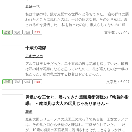
真麻一花
私は十歳の時、獣が支配する世界へと落ちてきた。 狼の群れに襲
われたところに現れたのは、一頭の巨大な狼。そのとき私は、殺
されるのを覚悟した。 私を拾ったのは、獣人らしくないのに町を
支配する最強の獣人だった。 なんとか生きてる。 でも、この世界
文字数：63,448
恋愛
完結
短編
R15
で、私は最低辺の弱者。
十歳の花嫁
アキナヌカ
アルフは王太子だった、二十五歳の彼は花嫁を探していた。最初
は私の姉が花嫁になると思っていたのに、彼が選んだのは十歳の
私だった。彼の私に対する執着はおかしかった。
文字数：6,027
恋愛
完結
短編
R18
男嫌いな王女と、帰ってきた筆頭魔術師様の『執着的指
導』 ～魔道具は大人の玩具じゃありません～
花虎
魔術大国カリューノスの現国王の末っ子である第一王女エレノア
は、その見た目から妖精姫と呼ばれ、可愛がられていた。 だ
が、10歳の頃男の家庭教師に誘拐されかけたことをきっかけに大