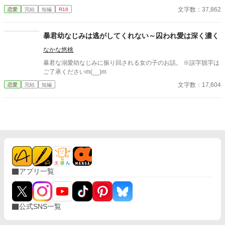
人の男嫌いとなってしまう。そんなエレノアの遊び相手として送
文字数：37,862
恋愛
完結
短編
R18
り込まれた美少女がいた。……けれどその正体は、兄王子の親友
だった。 エレノアは彼を気に入り、嫌がるのもかまわずいたず
らまがいにちょっかいをかけていた。けれど、いつの間にか彼は
暴君幼なじみは逃がしてくれない～囚われ愛は深く濃く
エレノアの前から去り、エレノアも誘拐の恐ろしい記憶を封印す
なかな悠桃
ると共に少年を忘れていく。 そんなエレノアの前に、可愛がっ
ていた男の子が八年越しに大人になって再び現れた。 「やっと、
暴君な溺愛幼なじみに振り回される女の子のお話。 ※誤字脱字は
あなたに復讐できる」 歪んだ復讐心と執着で魔道具を使ってエレ
ご了承くださいm(__)m
ノアに快楽責めを仕掛けてくる美形の宮廷魔術師リアン。 彼の
文字数：17,604
恋愛
完結
短編
真意は一体どこにあるのか……わからないままエレノアは彼に惹
かれていく。 過去の出来事で男嫌いとなり引きこもりになってし
まった王女（18）×王女に執着するヤンデレ天才宮廷魔術師（2
1）のラブコメです。 ※ムーンライトノベルにも掲載しておりま
す。
アプリ一覧
公式SNS一覧