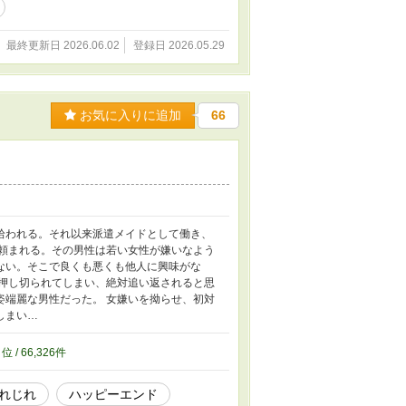
最終更新日 2026.06.02
登録日 2026.05.29
お気に入りに追加
66
拾われる。それ以来派遣メイドとして働き、
と頼まれる。その男性は若い女性が嫌いなよう
ない。そこで良くも悪くも他人に興味がな
も押し切られてしまい、絶対追い返されると思
姿端麗な男性だった。 女嫌いを拗らせ、初対
しまい…
1
位 / 66,326件
れじれ
ハッピーエンド