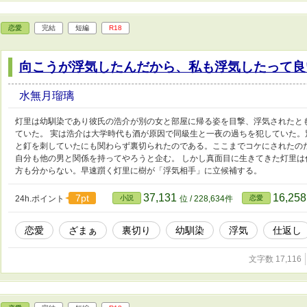
恋愛
完結
短編
R18
向こうが浮気したんだから、私も浮気したって良
水無月瑠璃
灯里は幼馴染であり彼氏の浩介が別の女と部屋に帰る姿を目撃、浮気されたと
ていた。 実は浩介は大学時代も酒が原因で同級生と一夜の過ちを犯していた
と釘を刺していたにも関わらず裏切られたのである。ここまでコケにされたの
自分も他の男と関係を持ってやろうと企む。 しかし真面目に生きてきた灯里
方も分からない。早速躓く灯里に樹が「浮気相手」に立候補する。
37,131
16,25
7pt
24h.ポイント
小説
位 / 228,634件
恋愛
恋愛
ざまぁ
裏切り
幼馴染
浮気
仕返し
文字数 17,116