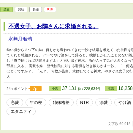
恋愛
完結
長編
R18
不遇女子、お隣さんに求婚される。
水無月瑠璃
幼い頃から２つ下の妹に何もかも奪われてきた一沙は結婚を考えていた彼氏を
てくれと懇願される。 バーでやけ酒をして帰ると、挨拶しかしたことのない隣
し「俺で良ければ話聞きますよ」と言い出す神木。酒が入って気が大きくなっ
部屋に入る。 両親や妹、歴代彼氏に対する鬱憤を吐き散らかす一沙。 「…何
はどうですか？」 「ん？」 何故か告白、求婚してくる神木。やさぐれ女子の行
人
37,131
16,25
7pt
24h.ポイント
小説
位 / 228,634件
恋愛
恋愛
年の差
姉妹格差
NTR
溺愛
やけ酒
エタニティ
文字数 69,915