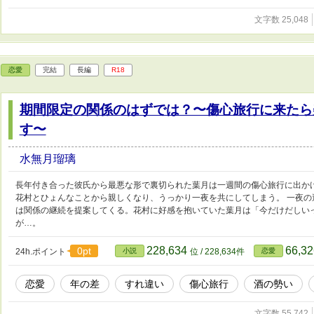
文字数 25,048
恋愛
完結
長編
R18
期間限定の関係のはずでは？〜傷心旅行に来たら
す〜
水無月瑠璃
長年付き合った彼氏から最悪な形で裏切られた葉月は一週間の傷心旅行に出か
花村とひょんなことから親しくなり、うっかり一夜を共にしてしまう。 一夜
は関係の継続を提案してくる。花村に好感を抱いていた葉月は「今だけだしい
が…。
228,634
66,3
0pt
24h.ポイント
小説
位 / 228,634件
恋愛
恋愛
年の差
すれ違い
傷心旅行
酒の勢い
文字数 55,742