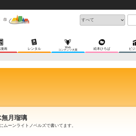
Web
稿漫画
レンタル
絵本ひろば
ビジ
コンテンツ大賞
水無月瑠璃
にムーンライトノベルズで書いてます。