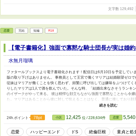
文字数 129,492
恋愛
完結
短編
R18
【電子書籍化】強面で寡黙な騎士団長が実は婚約
水無月瑠璃
ファタールブックスより電子書籍化されます！配信日は6月10日を予定していま
版の取り下げはありません。 事務員として王宮で働くマリアは結婚願望ゼロ
従妹はマリアが働くことを快く思わず、頻繁に呼び出しては嫌味をぶつけてく
りしたマリアは1人で酒を飲んでいた。そんな時、「結婚出来なさそうランキン
のイザークがやって来る。 彼は精悍な顔立ちながら強面で寡黙なことから令
た。マリアはあることから彼に対して怯えることはなく、普通に接しており顔
もありマリアはイザークに馴れ馴れしく絡んでしまい… 結婚願望
× 超エリートなのに強面、口下手なせいで縁談が破談続きの騎士団長
12,425
5,54
78pt
24h.ポイント
小説
位 / 228,634件
恋愛
恋愛
ハッピーエンド
ドS
絶倫巨根
童貞と処