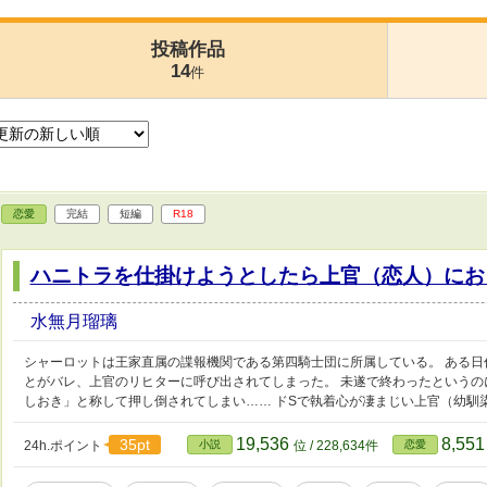
投稿作品
14
件
恋愛
完結
短編
R18
ハニトラを仕掛けようとしたら上官（恋人）にお
水無月瑠璃
シャーロットは王家直属の諜報機関である第四騎士団に所属している。 ある
とがバレ、上官のリヒターに呼び出されてしまった。 未遂で終わったというの
しおき」と称して押し倒されてしまい…… ドSで執着心が凄まじい上官（幼馴
19,536
8,55
35pt
24h.ポイント
小説
位 / 228,634件
恋愛