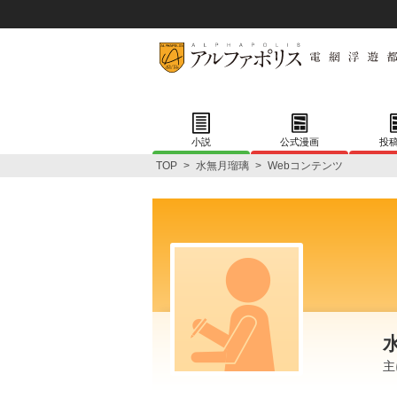
小説
公式漫画
投
TOP
>
水無月瑠璃
>
Webコンテンツ
主