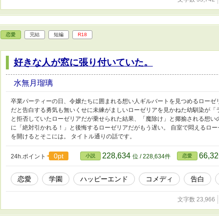
恋愛
完結
短編
R18
好きな人が窓に張り付いていた。
水無月瑠璃
卒業パーティーの日、令嬢たちに囲まれる想い人ギルバートを見つめるローゼ
だと告白する勇気も無いくせに未練がましいローゼリアを見かねた幼馴染が「
と拒否していたローゼリアだが乗せられた結果、「魔除け」と揶揄される想い
に「絶対引かれる！」と後悔するローゼリアだがもう遅い。 自室で悶えるロ
を開けるとそこには。 タイトル通りの話です。
228,634
66,3
0pt
24h.ポイント
小説
位 / 228,634件
恋愛
恋愛
学園
ハッピーエンド
コメディ
告白
文字数 23,966