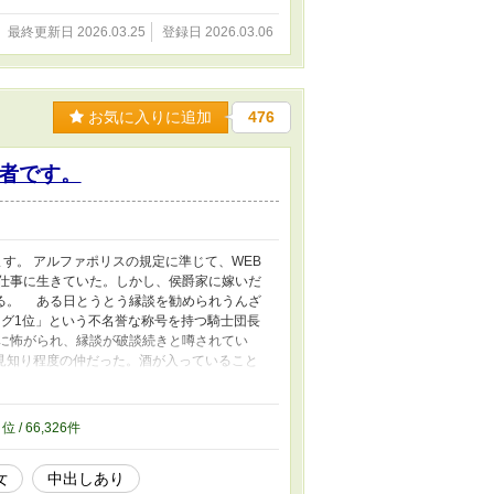
最終更新日 2026.03.25
登録日 2026.03.06
お気に入りに追加
476
者です。
す。 アルファポリスの規定に準じて、WEB
で仕事に生きていた。しかし、侯爵家に嫁いだ
る。 ある日とうとう縁談を勧められうんざ
グ1位」という不名誉な称号を持つ騎士団長
嬢に怖がられ、縁談が破談続きと噂されてい
見知り程度の仲だった。酒が入っていること
ゼロだが男女の営みには興味がある令嬢
0
位 / 66,326件
女
中出しあり