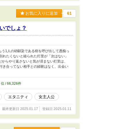
お気に入りに追加
61
いでしょ？
もう1人の幼馴染である樹を呼び出して愚痴っ
。別れたくないと縋られた灯里が「次はない」
だからやり返さないと気が済まない灯里は、
は付き合ってない相手との経験はなく、出会い
8
位 / 66,326件
エタニティ
女主人公
最終更新日 2025.01.17
登録日 2025.01.11