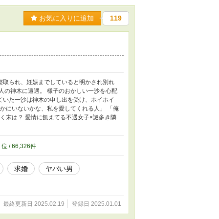
お気に入りに追加
119
寝取られ、妊娠までしていると明かされ別れ
人の神木に遭遇。 様子のおかしい一沙を心配
ていた一沙は神木の申し出を受け、ホイホイ
処かにいないかな、私を愛してくれる人」 「俺
く末は？ 愛情に飢えてる不遇女子×謎多き隣
8
位 / 66,326件
求婚
ヤバい男
最終更新日 2025.02.19
登録日 2025.01.01