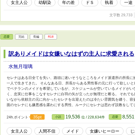
女主人公
幼馴染
年の差
ドＳ
執着
一途
文字数 29,733
恋愛
完結
長編
R18
訳ありメイドは女嫌いなはずの主人に求愛される
水無月瑠璃
セレナはある日全てを失い、路頭に迷いそうなところをメイド派遣所の所長に
一人で生きてきた。 そんなある日、所長からある男性客の元に行って欲しい
でベテランのメイドを希望しているが、スケジュールが空いているメイドがい
く、忠実に仕事をこなすセレナに白羽の矢が立ったが無理だと断る。 それで
いながら依頼主の元に向かったセレナを出迎えたのは冷たい雰囲気を纏う、容
面のセレナにも嫌悪感を露わにする男性、ルークにセレナは思わず説教をして
19,536
8,55
35pt
24h.ポイント
小説
位 / 228,634件
恋愛
女主人公
人間不信
メイド
女嫌いヒーロー
じ