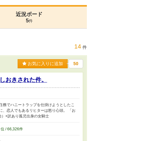
近況ボード
5
件
14
件
お気に入りに追加
50
しおきされた件。
日任務でハニートラップを仕掛けようとしたこ
に、恋人でもあるリヒターは怒り心頭。 「お
染）×訳あり孤児出身の女騎士
1
位 / 66,326件