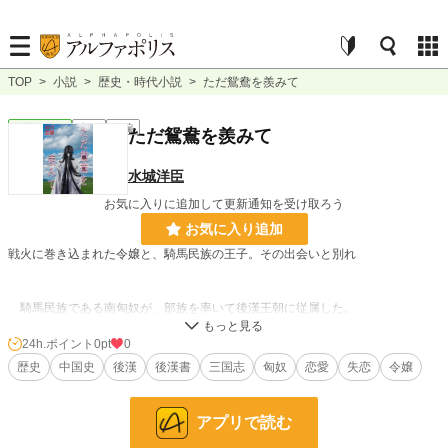
TOP
>
小説
>
歴史・時代小説
>
ただ鴛鴦を羨みて
歴史・時代
完結
短編
ただ鴛鴦を羨みて
水城洋臣
お気に入りに追加して更新通知を受け取ろう
お気に入り追加
戦火に巻き込まれた令嬢と、騎馬民族の王子。その出会いと別れ
騎馬民族である南匈奴が、部族を率いて後漢王朝に従属した。
そんな南匈奴の左賢王（第一王子）が、時の権力者である曹操に頼みがあると
いう。
24h.ポイント
0pt
0
彼にはどうしても、もう一度会いたい女性がいた。
歴史
中国史
後漢
後漢書
三国志
匈奴
恋愛
失恋
令嬢
後に三國志の序盤としても知られる建安年間。
後世に名を残した者たちの、その偉業の影に隠れた物悲しい恋の物語。
アプリで読む