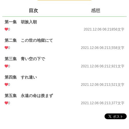
小説
228,924 位 / 228,924 件
目次
感想
歴史・時代
3,224 位 / 3,224 件
第一集 胡族入朝
お気に入り
1
0
2021.12.06 06:21
856文字
24h.ポイント
0 pt
第二集 この世の地獄にて
0
2021.12.06 06:21
3,558文字
文字数
14,233
第三集 青い空の下で
更新日時
2021.12.06 06:21
0
2021.12.06 06:21
2,921文字
初回公開日時
2021.12.06 06:21
第四集 すれ違い
初回完結日時
2021.12.06 06:21
0
2021.12.06 06:21
3,521文字
週間ポイント
0 pt (228,924 位)
第五集 永遠の命は羨まず
月間ポイント
0 pt (228,924 位)
0
2021.12.06 06:21
3,377文字
年間ポイント
105 pt (140,375 位)
累計ポイント
3,149 pt (145,425 位)