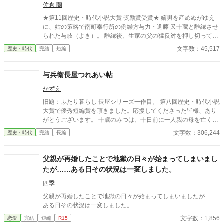
佐倉 蘭
★第11回歴史・時代小説大賞 奨励賞受賞★ 嫡男を産めぬがゆえ
に、姑の策略で南町奉行所の例繰方与力・進藤 又十蔵と離縁させ
られた与岐（よき）。 離縁後、生家の父の猛反対を押し切って生
まれ育った八丁堀の組屋敷を出ると、小伝馬町の仕舞屋に居を定
文字数：45,517
歴史・時代
完結
短編
めて一人暮らしを始めた。 月日は流れ、姑の思惑どおり後妻が嫡
男を産み、婚家に置いてきた娘は二人とも無事与力の御家に嫁い
だ。 おのれに起こったことは綺麗さっぱり水に流した与岐は、今
与兵衛長屋つれあい帖
では女だてらに離縁を望む町家の女房たちの代わりに亭主どもか
かずえ
ら去り状（三行半）をもぎ取るなどをする「公事師（くじし）」
の生業（なりわい）をして生計を立てていた。 されどもある日突
旧題：ふたり暮らし 長屋シリーズ一作目。 第八回歴史・時代小説
然、与岐の仕舞屋にとっくの昔に離縁したはずの元夫・又十蔵が
大賞で優秀短編賞を頂きました。応援してくださった皆様、あり
転がり込んできて—— ※「今宵は遣らずの雨」「大江戸ロミオ&
がとうございます。 十歳のみつは、十日前に一人親の母を亡くし
ジュリエット」「大江戸シンデレラ」「大江戸の番人 〜吉原髪切
たばかり。幸い、母の蓄えがあり、自分の裁縫の腕の良さもあっ
文字数：306,244
歴史・時代
完結
長編
り捕物帖〜」にうっすらと関連したお話ですが単独でお読みいた
て、何とか今まで通り長屋で暮らしていけそうだ。 頼まれた繕い
だけます。
物を届けた帰り、くすんだ着物で座り込んでいる男の子を拾う。
一人で寂しかったみつは、拾った男の子と二人で暮らし始めた。
父親が再婚したことで地獄の日々が始まってしまいまし
たが……ある日その状況は一変しました。
四季
父親が再婚したことで地獄の日々が始まってしまいましたが……
ある日その状況は一変しました。
文字数：1,856
恋愛
完結
短編
R15