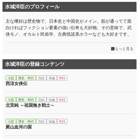
水城洋臣のプロフィール
主な嗜好は歴史物で、日本史と中国史がメイン。筋が通ってて面
白ければフィクション要素の強い伝奇も大好物。その意味で、武
侠モノ、オカルト民俗学、古典怪談系ホラーなども大好きです。
もっと見る
水城洋臣の登録コンテンツ
小説
歴史・時代
完結
長編
R15
西涼女侠伝
小説
歴史・時代
完結
短編
R15
北宮純 ～祖国無き戦士～
小説
歴史・時代
完結
短編
R15
屍山血河の国