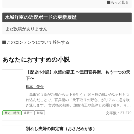
もっと見る
水城洋臣の近況ボードの更新履歴
まだ投稿がありません
このコンテンツについて報告する
あなたにおすすめの小説
【歴史if小説】水鏡の覇王 〜黒田官兵衛、もう一つの天
下〜
松本 俊介
「黒田官兵衛が九州から天下を狙う」 関ヶ原の戦いが1ヶ月もつ
れ込んだことで、官兵衛の「天下取りの野心」がリアルに息を吹
き返します。 官兵衛の知略、加藤清正や島津との駆け引き、そし
て豊臣秀頼を擁した「九州王国」の建国から徳川家康との決戦な
文字数：37,279
歴史・時代
連載中
短編
どを歴史if小説としました。続きも掲載予定です。
別れし夫婦の御定書（おさだめがき）