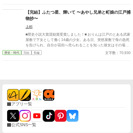
【完結】ふたつ星、輝いて 〜あやし兄弟と町娘の江戸捕
物抄〜
上杉
■歴史小説大賞奨励賞受賞しました！■ おりんは江戸のとある武家
屋敷で下女として働く14歳の少女。ある日、突然屋敷で母の急死
を告げられ、自分が花街へ売られることを知った彼女はその場か
ら逃げだした。 母は殺されたのかもしれない――そんな絶望のど
文字数：70,930
歴史・時代
完結
長編
ん底にいたおりんに声をかけたのは、奉行所で同心として働く有
島惣次郎だった。 今も刺客の手が迫る彼女を守るため、彼の屋敷
で住み込みで働くことが決まる。そこで彼の兄――有島清之進と
ともに生活を始めるのだが、病弱という噂とはかけ離れた腕っぷ
しのよさに、おりんは驚きを隠せない。 そうしてともに生活しな
がら少しづつ心を開いていった――その矢先のことだった。 母の
命を奪った犯人が発覚すると同時に、何故か兄清之進に凶刃が迫
り――。 とある秘密を抱えた兄弟と町娘おりんの紡ぐ江戸捕物抄
です！お楽しみください！ ※フィクションです。 ※周辺の歴史事
アプリ一覧
件などは、史実を踏んでいます。 皆さまご評価頂きありがとうご
ざいました。大変嬉しいです！ 今後も精進してまいります！
公式SNS一覧