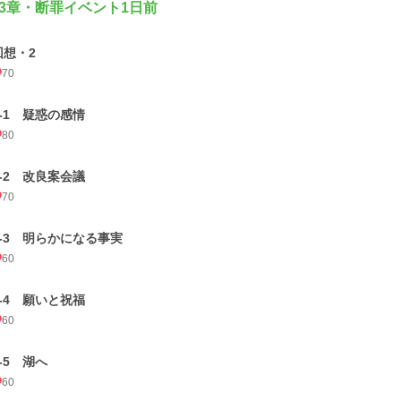
3章・断罪イベント1日前
回想・2
70
3-1 疑惑の感情
80
3-2 改良案会議
70
3-3 明らかになる事実
60
3-4 願いと祝福
60
3-5 湖へ
60