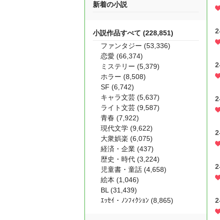
新着の小説
小説作品すべて (228,851)
ファンタジー (53,336)
恋愛 (66,374)
ミステリー (5,379)
ホラー (8,508)
SF (6,742)
キャラ文芸 (5,637)
ライト文芸 (9,587)
青春 (7,922)
現代文学 (9,622)
大衆娯楽 (6,075)
経済・企業 (437)
歴史・時代 (3,224)
児童書・童話 (4,658)
絵本 (1,046)
BL (31,439)
ｴｯｾｲ・ﾉﾝﾌｨｸｼｮﾝ (8,865)