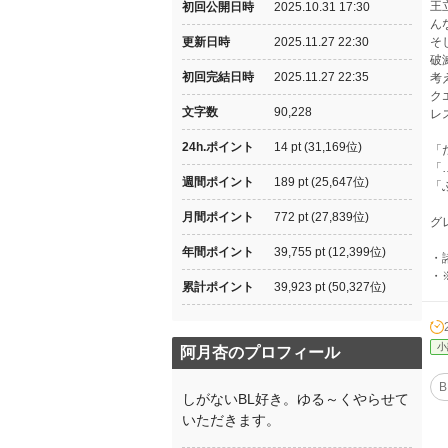
王
初回公開日時
2025.10.31 17:30
ん
更新日時
2025.11.27 22:30
そ
破
初回完結日時
2025.11.27 22:35
考
ク
文字数
90,228
レ
24h.ポイント
14 pt (31,169位)
「
「
週間ポイント
189 pt (25,647位)
「
月間ポイント
772 pt (27,839位)
グ
年間ポイント
39,755 pt (12,399位)
・
・
累計ポイント
39,923 pt (50,327位)
小
阿月杏のプロフィール
B
しがないBL好き。ゆる～くやらせて
いただきます。