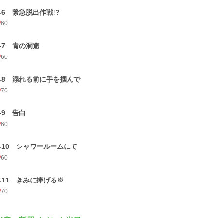
3-6 緊急脱出作戦!?
60
3-7 青の洞窟
60
3-8 溺れる前に手を掴んで
70
3-9 告白
60
3-10 シャワールームにて
60
3-11 きみに捧げる※
70