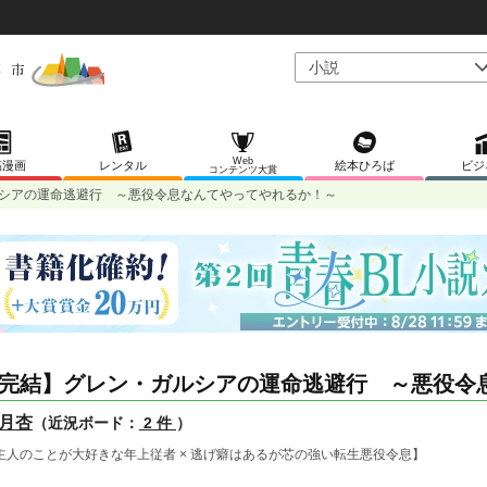
Web
稿漫画
レンタル
絵本ひろば
ビジ
コンテンツ大賞
シアの運命逃避行 ～悪役令息なんてやってやれるか！～
完結】グレン・ガルシアの運命逃避行 ～悪役令
月杏
（近況ボード：
2 件
）
主人のことが大好きな年上従者 × 逃げ癖はあるが芯の強い転生悪役令息】