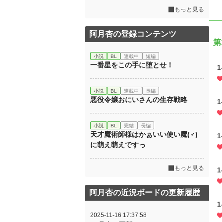
もっと見る
阿月杏の登録コンテンツ
第
小説
BL
連載中
短編
一番星をこの手に堕とせ！
小説
BL
連載中
長編
悪役令嬢おにいさんの生存戦略
小説
BL
完結
長編
天才魔術師様はかぁいい使い魔(♂)
に萌え萌えですっ
もっと見る
阿月杏の近況ボードの更新履歴
2025-11-16 17:37:58