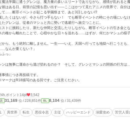
立魔法学園に通うグレンは、魔力量の多いエリートでありながら、感情が乱れると
な彼はある日、前世の記憶を思い出す――ここはかつて見たアニメの世界で、自分
して……断罪イベントが起こる学園祭まで、あと3日しかない!?
滅したくはないが、今さら打つ手もない！ でも断罪イベントの時にその場にいな
えたグレンは、従者のマシュと共に勢いで逃避行へ旅立つことに。
エストに挑戦したり、新たな仲間と交流したりしながら、断罪イベントの引き金と
スの種から離れたことで、心穏やかな日々を送れる……はずが、何だかマシュの様
だから、もう絶対に離しません。一生――いえ、天国へ行っても地獄へ行こうとも
……なんか重くない？」
ふふっ」
レンは無事に運命から逃げ切れるのか？ そして、グレンとマシュの関係の行方は
諸事情につき再投稿です。
※マークはR18描写のある回です。ご注意ください。
24h.ポイント
14pt
3,542
31,169
8,104
位 / 228,851件
位 / 31,439件
説
BL
L
異世界
転生
悪役令息
主従
ハッピーエンド
溺愛攻め
苦労人受