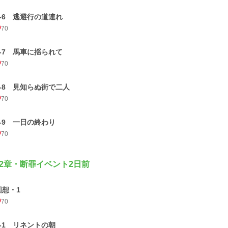
1-6 逃避行の道連れ
70
1-7 馬車に揺られて
70
1-8 見知らぬ街で二人
70
1-9 一日の終わり
70
2章・断罪イベント2日前
回想・1
70
2-1 リネントの朝