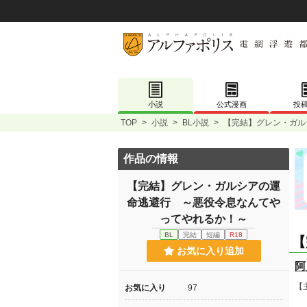
小説
公式漫画
投
TOP
>
小説
>
BL小説
>
【完結】グレン・ガル
作品の情報
【完結】グレン・ガルシアの運
命逃避行 ～悪役令息なんてや
ってやれるか！～
BL
完結
短編
R18
【
お気に入り追加
阿
【
お気に入り
97