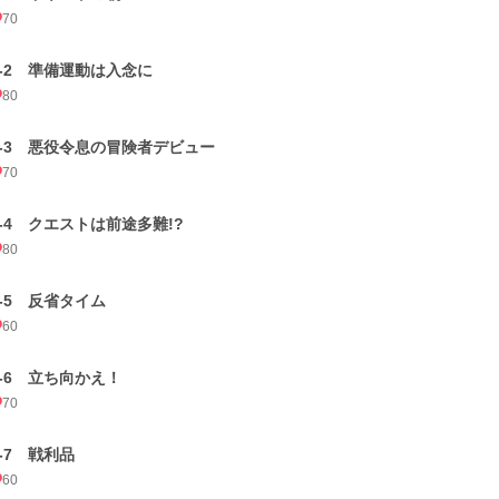
70
2-2 準備運動は入念に
80
2-3 悪役令息の冒険者デビュー
70
2-4 クエストは前途多難!?
80
2-5 反省タイム
60
2-6 立ち向かえ！
70
2-7 戦利品
60