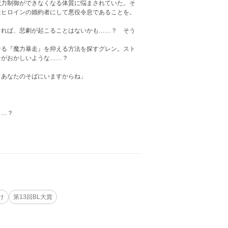
魔力制御ができなくなる体質に悩まされていた。そ
はヒロインの婚約者にして悪役令息であることを。
ければ、悲劇が起こることはないかも……？ そう
なる『魔力暴走』を抑える方法を探すグレン。スト
子がおかしいような……？
、あなたのそばにいますからね」
……？
け
第13回BL大賞