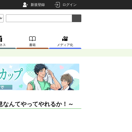
新規登録
ログイン
ネス
書籍
メディア化
息なんてやってやれるか！～