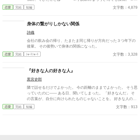
時間ごとに公開し、全３話で完結です。 タイトル及び、タグにご
文字数：4,879
恋愛
完結
短編
注意！不安のある方はお気をつけてください。
身体の繋がりしかない関係
詩織
会社の飲み会の帰り、たまたま同じ帰りが方向だった３つ年下の
後輩。 その後勢いで身体の関係になった。
文字数：3,328
恋愛
完結
ｼｮｰﾄｼｮｰﾄ
『好きな人の好きな人』
黒宮史郎
隣で話せるだけでよかった。 今の距離のままでよかった。 そう思
っていたのに―― ある日、聞いてしまった。 「好きなんだ」 そ
の言葉が、自分に向けられたものじゃないことを。 好きな人の好
きな人が、自分じゃない。 苦しくて、切なくて、それでも離れら
文字数：913
恋愛
完結
短編
れない。 これは、隣の席から始まった小さな恋の物語。