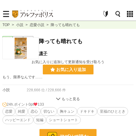
TOP
>
小説
>
恋愛小説
>
降っても晴れても
恋愛
完結
短編
降っても晴れても
凛子
お気に入りに追加して更新通知を受け取ろう
お気に入り追加
もう、限界なんです……
小説
228,666 位 / 228,666 件
恋愛
66,337 位 / 66,337 件
24h.ポイント
0pt
133
お気に入り
恋愛
純愛
10
恋心
切ない
胸キュン
ドキドキ
至福のひととき
ハッピーエンド
短編
ショートショート
24h.ポイント
0 pt
文字数
6,244