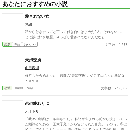
あなたにおすすめの小説
愛されない女
詩織
私から付き合ってと言って付き合いはじめた2人。それをいいこ
とに彼は好き放題。やっぱり愛されてないんだなと…
文字数：1,278
恋愛
完結
ｼｮｰﾄｼｮｰﾄ
夫婦交換
山田森湖
好奇心から始まった一週間の“夫婦交換”。そこで出会った新鮮な
ときめき
文字数：247,032
恋愛
連載中
短編
恋の終わりに
オオトリ
「我々の婚約は、破棄された」 私達が生まれる前から決まってい
た婚約者である、王太子殿下から告げられた言葉。 その時、私は
私に、できたことはーーー ※小説家になろうさんでも投稿。 ※一