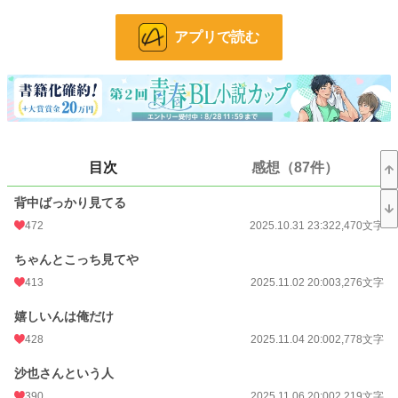
を……？
倦怠期を乗り越えて、もう一度恋をする。幼なじみオメガバースBLです♡
アプリで読む
小説
451 位 / 228,881 件
BL
68 位 / 31,446 件
お気に入り
1,310
24h.ポイント
2,918 pt
目次
感想（87件）
文字数
97,828
背中ばっかり見てる
更新日時
2026.08.02 01:33
472
2025.10.31 23:32
2,470文字
初回公開日時
2025.10.31 23:32
ちゃんとこっち見てや
週間ポイント
43,655 pt (196 位)
413
2025.11.02 20:00
3,276文字
月間ポイント
118,607 pt (337 位)
嬉しいんは俺だけ
428
2025.11.04 20:00
2,778文字
年間ポイント
609,329 pt (776 位)
累計ポイント
632,282 pt (8,678 位)
沙也さんという人
390
2025.11.06 20:00
2,219文字