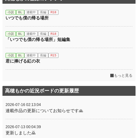
小説
BL
連載中
長編
R18
いつでも僕の帰る場所
小説
BL
連載中
長編
R18
「いつでも僕の帰る場所」短編集
小説
BL
連載中
長編
R15
君に捧げる紅の衣
もっと見る
高穂もかの近況ボードの更新履歴
2026-07-16 02:13:04
連載作品の更新についてお知らせです🙏
2026-07-13 00:04:39
更新しました🙇