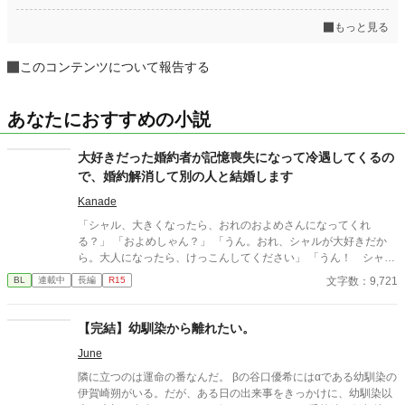
もっと見る
このコンテンツについて報告する
あなたにおすすめの小説
大好きだった婚約者が記憶喪失になって冷遇してくるの
で、婚約解消して別の人と結婚します
Kanade
「シャル、大きくなったら、おれのおよめさんになってくれ
る？」 「およめしゃん？」 「うん。おれ、シャルが大好きだか
ら。大人になったら、けっこんしてください」 「うん！ シャル
もリュシーしゃま、だいしゅき！ およめしゃん、なる！」 ✩
文字数：9,721
BL
連載中
長編
R15
✩ ✩ 幼き日に交わした『約束』。二人が正式に婚約したの
は、シャーロットが十二歳、リュシオンが十七歳のとき。 それ
から三年。リュシオンが事故により記憶喪失になったことで、全
【完結】幼馴染から離れたい。
てが狂っていく――。 ――――――――――― ✻男しかいな
June
い、αとΩしかいない世界観なので、女性やβといった概念は出て
きません。 ✻独自設定の異世界オメガバースです。 ✻4話までは
隣に立つのは運命の番なんだ。 βの谷口優希にはαである幼馴染の
毎日更新。その後は週3話の更新を目指します。執筆しながらの
伊賀崎朔がいる。だが、ある日の出来事をきっかけに、幼馴染以
更新、遅筆なのでゆっくりペースにはなりますが、完結は保証い