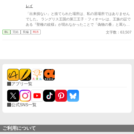
レイ
「出来損ない」と捨てられた場所は、私の居場所ではありません
でした。 ラングリス王国の第三王子・フィオーレは、王族の証で
ある『聖種の紋様』が現れなかったことで「偽物の番」と罵ら
れ、雪降る国境へと追放される。 死を覚悟した彼の前に現れたの
文字数：63,507
BL
完結
長編
R15
は、隣国アイゼン帝国の「冷徹皇帝」ヴォルフラムだった。
アプリ一覧
公式SNS一覧
ご利用について