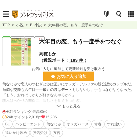
TOP
>
小説
>
BL小説
>
六年目の恋、もう一度手をつなぐ
BL
連載中
長編
R15
六年目の恋、もう一度手をつなぐ
高穂もか
（近況ボード：
169 件
）
お気に入りに追加して更新通知を受け取ろう
お気に入り追加
幼なじみで恋人のつむぎと渉は互いにオメガ・アルファの親公認のカップルだ。
順調な交際も六年目――最近の渉はデートもしないし、手もつながなくなった。
「もう、おればっかりが好きなんやろか？」
馴ればっかりの関係に、寂しさを覚えるつむぎ。
そのうえ、渉は二人の通う高校にやってきた美貌の転校生・沙也にかまってばか
りで。他のオメガには、優しく甘く接する恋人にもやもやしてしまう。
HOTランキング 最高85位
嫉妬をしても、「友達なんやから面倒なこというなって」と笑われ、遂にはお泊
24h.ポイント
2,918pt
15,206
りまでしたと聞き……
BL
ハッピーエンド
幼なじみ
オメガバース
青春
すれ違い
「そっちがその気なら、もういい！」
追いかけ攻め
強気受け
方言
堪忍袋の緒が切れたつむぎは、別れを切り出す。すると、渉は意外な反応