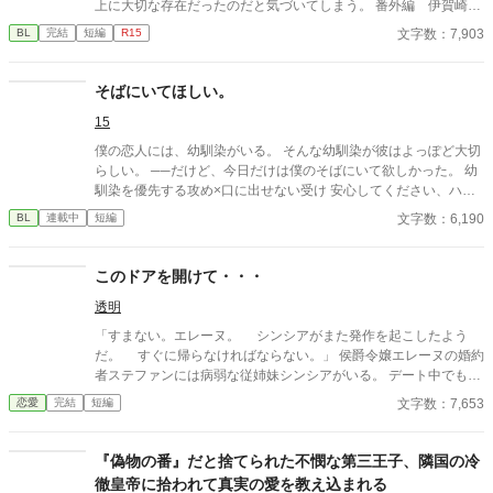
上に大切な存在だったのだと気づいてしまう。 番外編 伊賀崎朔
たします。 ☆8/7 15時更新 HOT女性向けランキング42位！ あ
視点もあります。 （１２月：改正版） 8/16番外編出しまし
文字数：7,903
BL
完結
短編
R15
りがとうございます😊
た！！！！！ 読んでくださった読者の皆様、たくさんの❤️ありが
とうございます😭 1/27 1000❤️ありがとうございます😭 3/6
2000❤️ありがとうございます😭 4/29 3000❤️ありがとうござ
そばにいてほしい。
います😭 8/13 4000❤️ありがとうございます😭 12/10 5000❤️
15
ありがとうございます😭 5/27 6000❤️ありがとうございます😭
8/6 7000❤️ありがとうございます😭
僕の恋人には、幼馴染がいる。 そんな幼馴染が彼はよっぽど大切
らしい。 ──だけど、今日だけは僕のそばにいて欲しかった。 幼
馴染を優先する攻め×口に出せない受け 安心してください、ハピ
エンです。
文字数：6,190
BL
連載中
短編
このドアを開けて・・・
透明
「すまない。エレーヌ。 シンシアがまた発作を起こしたよう
だ。 すぐに帰らなければならない。」 侯爵令嬢エレーヌの婚約
者ステファンには病弱な従姉妹シンシアがいる。 デート中でもシ
ンシアからメッセージが来るとステファンはシンシアのもとに行
文字数：7,653
恋愛
完結
短編
ってしまう。 不安になるエレーヌだがシンシアには秘密があっ
て・・・
『偽物の番』だと捨てられた不憫な第三王子、隣国の冷
徹皇帝に拾われて真実の愛を教え込まれる