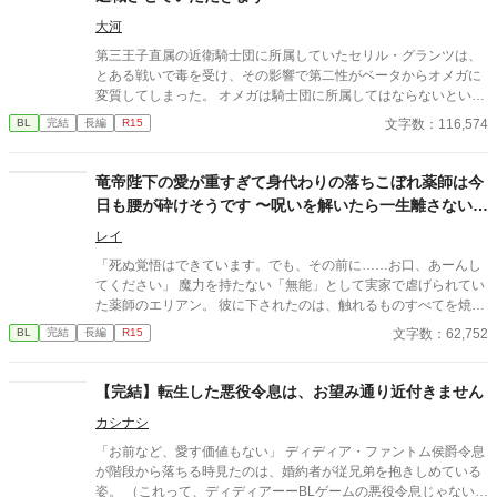
です。
大河
第三王子直属の近衛騎士団に所属していたセリル・グランツは、
とある戦いで毒を受け、その影響で第二性がベータからオメガに
変質してしまった。 オメガは騎士団に所属してはならないという
法に基づき、騎士団を辞めることを決意するセリル。上司である
文字数：116,574
BL
完結
長編
R15
第三王子・レオンハルトにそのことを告げて騎士団を去るが、特
に引き留められるようなことはなかった。 地方貴族である実家に
戻ったセリルは、オメガになったことで見合い話を受けざるを得
竜帝陛下の愛が重すぎて身代わりの落ちこぼれ薬師は今
ない立場に。見合いに全く乗り気でないセリルの元に、意外な人
日も腰が砕けそうです 〜呪いを解いたら一生離さないと
物から婚約の申し入れが届く。それはかつての上司、レオンハル
宣言されました〜
トからの婚約の申し入れだった──
レイ
「死ぬ覚悟はできています。でも、その前に……お口、あーんし
てください」 魔力を持たない「無能」として実家で虐げられてい
た薬師のエリアン。 彼に下されたのは、触れるものすべてを焼き
尽くす「死の竜帝」ヴァレリウスへの、身代わりの婚姻だった。
文字数：62,752
BL
完結
長編
R15
【完結】転生した悪役令息は、お望み通り近付きません
カシナシ
「お前など、愛す価値もない」 ディディア・ファントム侯爵令息
が階段から落ちる時見たのは、婚約者が従兄弟を抱きしめている
姿。 （これって、ディディアーーBLゲームの悪役令息じゃない