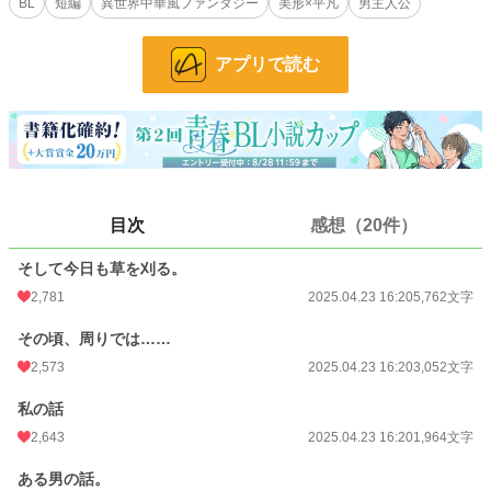
BL
短編
異世界中華風ファンタジー
美形×平凡
男主人公
そんな平々凡々の俺は今、帝の花園と呼ばれる後宮で下っ端として働いてる。
え？ 男の俺が後宮に？ って思ったろ？ 実はこの後宮、ちょーーと変わってい
て…‥。
アプリで読む
小説
12,385 位 / 228,618 件
BL
2,799 位 / 31,392 件
お気に入り
2,494
24h.ポイント
78 pt
目次
感想（20件）
文字数
39,915
そして今日も草を刈る。
更新日時
2025.11.20 09:40
2,781
2025.04.23 16:20
5,762文字
初回公開日時
2025.04.23 16:20
その頃、周りでは……
2,573
2025.04.23 16:20
3,052文字
週間ポイント
856 pt (10,040 位)
私の話
月間ポイント
3,389 pt (11,218 位)
2,643
2025.04.23 16:20
1,964文字
年間ポイント
315,194 pt (1,853 位)
ある男の話。
累計ポイント
899,486 pt (6,413 位)