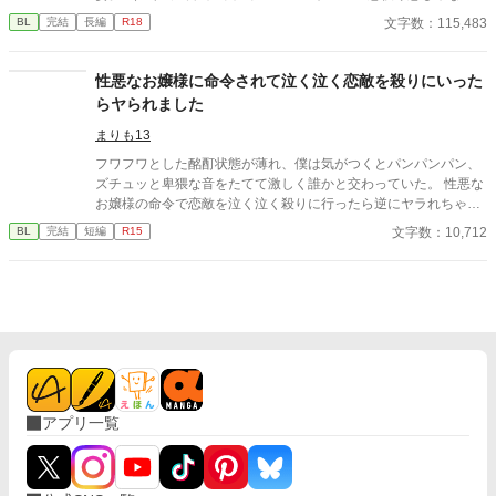
か！） 妹の笑顔を見るためにやりこんでいたBLゲーム。引くほど
文字数：115,483
BL
完結
長編
R18
レベルを上げた主人公のスキルが、なぜかディディアに転生して
そのまま引き継いでいる。 スキルなしとして家族に『失敗作』と
蔑まれていたのは、そのスキルのレベルが高すぎたかららしい。
性悪なお嬢様に命令されて泣く泣く恋敵を殺りにいった
スキルと自分を取り戻したディディアは、婚約者を追いかけまわ
らヤられました
すのを辞め、自立に向けて淡々と準備をする。 もちろん元婚約者
と従兄弟には近付かないので、絡んでこないでいただけます？ 十
まりも13
万文字程度。 3/7 完結しました！ ※主人公：マイペース美人受け
フワフワとした酩酊状態が薄れ、僕は気がつくとパンパンパン、
※女性向けHOTランキング1位、ありがとうございました。完結
ズチュッと卑猥な音をたてて激しく誰かと交わっていた。 性悪な
までの12日間に渡り、ほとんど2〜5位と食い込めた作品となりま
お嬢様の命令で恋敵を泣く泣く殺りに行ったら逆にヤラれちゃっ
した！あああありがとうございます……！｡ﾟ(ﾟ´Д`ﾟ)ﾟ｡ たくさんの
た、ちょっとアホな子の話です。 （ムーンライトノベルにも掲載
文字数：10,712
BL
完結
短編
R15
閲覧、イイね、エール、感想は、作者の血肉になります……！(o
しています）
´ω`o)ありがとうございます！(●′ω`人′ω`●)
アプリ一覧