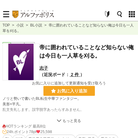
TOP
>
小説
>
BL小説
>
帝に囲われていることなど知らない俺は今日も一人
草を刈る。
BL
連載中
短編
帝に囲われていることなど知らない俺
は今日も一人草を刈る。
志子
（近況ボード：
2 件
）
お気に入りに追加して更新通知を受け取ろう
お気に入り追加
ノリと勢いで書いたBL転生中華ファンタジー。
美形×平凡。
乱文失礼します。誤字脱字あったらすみません。
崖から落ちて顔に大傷を負い高熱で三日三晩魘された俺は前世を思い出した。ど
うやら農村の子どもに転生したようだ。
HOTランキング 最高8位
転生小説のようにチート能力で無双したり、前世の知識を使ってバンバン改革を
24h.ポイント
78pt
25,598
起こしたり……なんてことはない。