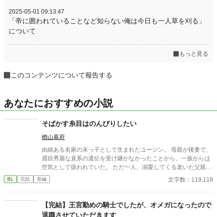
2025-05-01 09:13:47
「帝に囲われていることなど知らない俺は今日も一人草を刈る」
について
もっと見る
このコンテンツについて報告する
あなたにおすすめの小説
そばかす糸目はのんびりしたい
楢山幕府
由緒ある名家の末っ子として生まれたユージン。 母親が後妻で、
眉目秀麗な直系の遺伝を受け継がなかったことから、一族からは
空気として扱われていた。 ただ一人、溺愛してくる老いた父親を
除いて。 ユージンは、のんびりするのが好きだった。 いつでも、
文字数：119,118
BL
完結
長編
のんびりしたいと思っている。 でも何故か忙しい。 ひとたび出張
へ出れば、冒険者に囲まれる始末。 いつになったら、のんびりで
きるのか。もう開き直って、のんびりしていいのか。 果たして、
【完結】王宮勤めの騎士でしたが、オメガになったので
そばかす糸目はのんびりできるのか。 懐かれ体質が好きな方向け
退職させていただきます