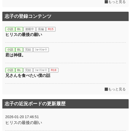
もっと見る
志子の登録コンテンツ
小説
BL
連載中
長編
R15
ヒリスの最後の願い
小説
BL
完結
ｼｮｰﾄｼｮｰﾄ
君は神様。
小説
BL
完結
ｼｮｰﾄｼｮｰﾄ
R18
兄さんを食べたい僕の話
もっと見る
志子の近況ボードの更新履歴
2026-01-20 17:46:51
ヒリスの最後の願い