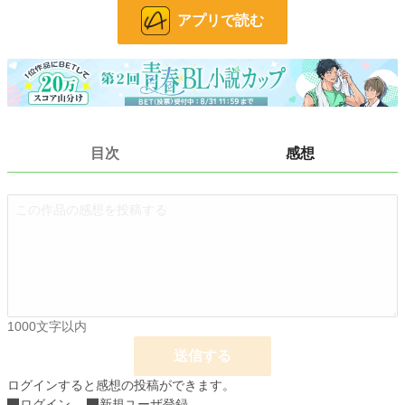
お気に入り
51
アプリで読む
24h.ポイント
0 pt
文字数
9,130
更新日時
2021.09.26 23:28
初回公開日時
2021.09.16 04:03
目次
感想
初回完結日時
2021.09.26 23:28
週間ポイント
189 pt (25,206 位)
月間ポイント
574 pt (32,498 位)
年間ポイント
3,719 pt (52,581 位)
累計ポイント
36,578 pt (52,713 位)
1000文字以内
送信する
ログインすると感想の投稿ができます。
ログイン
新規ユーザ登録