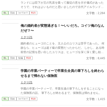
ランドには臣下が王の乳首を吸って服従の意を示す儀式があった
そうで、それはよいものだと思いましたので古代アイルランドと
は特に関係なく王の乳首を吸ってもらいました。
文字数：2,284
BL
完結
ｼｮｰﾄｼｮｰﾄ
R15
俺の婚約者が変態過ぎる！〜いいだろ。コイツ俺のなん
だぜ？〜
ミクリ21
婚約者のヒューゴのことを、主人公のユリスは苦手であった。 何
故なら、ヒューゴは超ド級の変態だったからだ。 しかし、ある時
前世の記憶を思い出したユリスは、ヒューゴを深く深く愛し始め
る。 何故なら、ユリスは前世で変態大好きな性癖だったか
文字数：8,445
BL
完結
短編
R18
ら………。
学園の卒業パーティーで卒業生全員の筆下ろしを終わら
せるまで帰れない保険医
ミクリ21
学園の卒業パーティーで、卒業生達の筆下ろしをすることになっ
た保険医の話。 筆下ろしが終わるまで、保険医は帰れません。
文字数：1,415
BL
完結
ｼｮｰﾄｼｮｰﾄ
R18