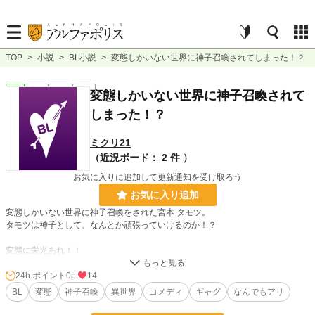
TOP
>
小説
>
BL小説
>
変態しかいない世界に神子召喚されてしまった！？
BL
完結
短編
R18
変態しかいない世界に神子召喚されて
しまった！？
ミクリ21
（近況ボード：
2 件
）
お気に入りに追加して更新通知を受け取ろう
お気に入り追加
変態しかいない世界に神子召喚をされた宮本 タモツ。
タモツは神子として、なんとか頑張っていけるのか！？
変態に栄光あれ！！
24h.ポイント
0pt
14
小説
228,999 位 / 228,999 件
BL
変態
神子召喚
異世界
コメディ
ギャグ
なんでもアリ
BL
31,485 位 / 31,485 件