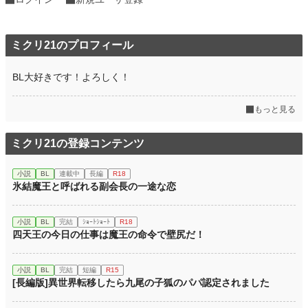
ミクリ21のプロフィール
BL大好きです！よろしく！
もっと見る
ミクリ21の登録コンテンツ
小説
BL
連載中
長編
R18
氷結魔王と呼ばれる副会長の一途な恋
小説
BL
完結
ｼｮｰﾄｼｮｰﾄ
R18
四天王の今日の仕事は魔王の命令で壁尻だ！
小説
BL
完結
短編
R15
[長編版]異世界転移したら九尾の子狐のパパ認定されました