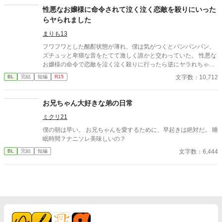
性悪なお嬢様に命令されて泣く泣く恋敵を殺りにいった
らヤられました
まりも13
フワフワとした酩酊状態が薄れ、僕は気がつくとパンパンパン、
ズチュッと卑猥な音をたてて激しく誰かと交わっていた。 性悪な
お嬢様の命令で恋敵を泣く泣く殺りに行ったら逆にヤラれちゃっ
た、ちょっとアホな子の話です。 （ムーンライトノベルにも掲載
文字数：10,712
BL
完結
短編
R15
しています）
お兄ちゃん大好きな弟の日常
ミクリ21
僕の朝は早い。 お兄ちゃんを愛するために、早起きは絶対だ。 睡
眠時間？ナニソレ美味しいの？
文字数：6,444
BL
完結
短編