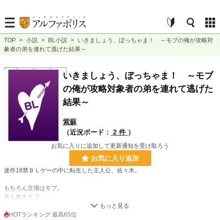
TOP
>
小説
>
BL小説
>
いきましょう、ぼっちゃま！ ～モブの俺が攻略対
象者の弟を連れて逃げた結果～
BL
完結
長編
R18
いきましょう、ぼっちゃま！ ～モブ
の俺が攻略対象者の弟を連れて逃げた
結果～
紫蘇
（近況ボード：
2 件
）
お気に入りに追加して更新通知を受け取ろう
お気に入り追加
迷作18禁ＢＬゲーの中に転生した主人公、佐々木。
もちろん立場はモブ。
名も無きモブ。
一心不乱にモブ……
HOTランキング 最高65位