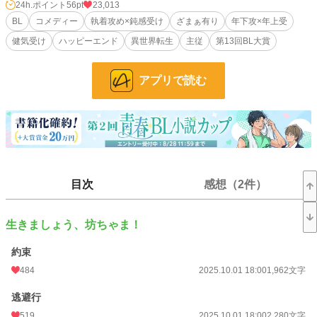
だった、はずなんだけど。
24h.ポイント
56pt
23,013
BL
コメディー
執着攻め×鈍感受け
ざまぁ有り
年下攻×年上受
出来心で攻略対象者の家の使用人になったら、虐げられていた彼の弟を連れて屋
健気受け
ハッピーエンド
異世界転生
主従
第13回BL大賞
敷から逃げ出す事に！？
それでも
アプリで読む
「いやいや、ココで俺がこのゲームに名前も絵もあるキャラクターとして登場す
るぼっちゃまを守らねば、この世界はどうなることやら……！」
と、モブにあるまじき使命に燃えて、彼をゲーム内のキャラに近づけようと育て
始める、が……。
「いきましょう、坊ちゃま」
「……うん」
目次
感想（2件）
平凡な冒険者として坊ちゃまを育てながら、四苦八苦。
だが坊ちゃまをゲーム内で活躍させるためには、このくらいどうって事ない！
生きましょう、坊ちゃま！
「いきましょう、ぼっちゃま」
「うん！」
約束
484
2025.10.01 18:00
1,962文字
だがそんな中、少しずつ「いきましょう」の意味が変わってきたり来なかった
り？
逃避行
・美形ヤンデレ令息×モブ的青年
519
2025.10.01 18:00
2,280文字