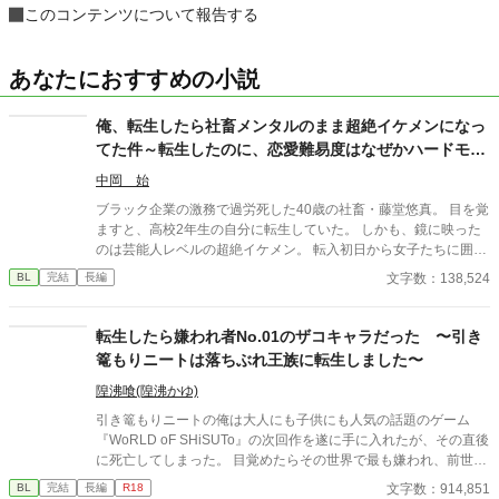
このコンテンツについて報告する
あなたにおすすめの小説
俺、転生したら社畜メンタルのまま超絶イケメンになっ
てた件～転生したのに、恋愛難易度はなぜかハードモー
ド
中岡 始
ブラック企業の激務で過労死した40歳の社畜・藤堂悠真。 目を覚
ますと、高校2年生の自分に転生していた。 しかも、鏡に映った
のは芸能人レベルの超絶イケメン。 転入初日から女子たちに囲ま
れ、学園中の話題の的に。 だが、社畜思考が抜けず**「これはマ
文字数：138,524
BL
完結
長編
ーケティング施策か？」**と疑うばかり。 そして、モテすぎて業
務過多状態に陥る。 弁当争奪戦、放課後のデート攻勢…悠真の平
穏は完全に崩壊。 そんな中、唯一冷静な男・藤崎颯斗の存在に救
転生したら嫌われ者No.01のザコキャラだった 〜引き
われる。 颯斗はやたらと落ち着いていて、悠真をさりげなくフォ
篭もりニートは落ちぶれ王族に転生しました〜
ローする。 「お前といると、楽だ」 次第に悠真の中で、彼の存在
が大きくなっていき――。 「お前、俺から逃げるな」 颯斗の言葉
隍沸喰(隍沸かゆ)
に、悠真の心は大きく揺れ動く。 転生×学園ラブコメ×じわじわ迫
引き篭もりニートの俺は大人にも子供にも人気の話題のゲーム
る恋。 これは、悠真が「本当に選ぶべきもの」を見つける物語。
『WoRLD oF SHiSUTo』の次回作を遂に手に入れたが、その直後
続編『元社畜の俺、大学生になってまたモテすぎてるけど、今度
に死亡してしまった。 目覚めたらその世界で最も嫌われ、前世で
は恋人がいるので無理です』 かつてブラック企業で心を擦り減ら
も嫌われ続けていたあの落ちぶれた元王族《ヴァントリア・オル
文字数：914,851
BL
完結
長編
R18
し、過労死した元社畜の男・藤堂悠真は、 転生した高校時代を経