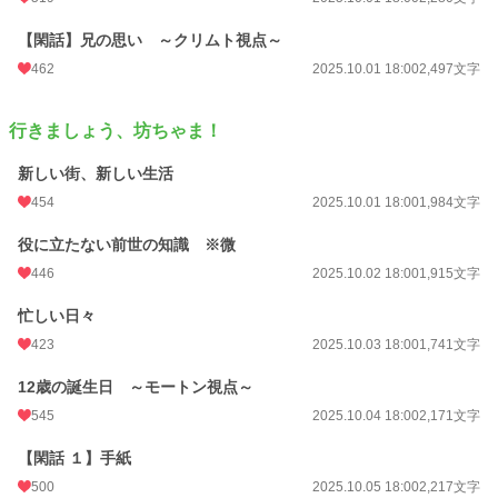
・当然ながらエロあり
【閑話】兄の思い ～クリムト視点～
ヤンデレ、多分２回目の挑戦。
462
2025.10.01 18:00
2,497文字
今度こそ完走目指します！
小説
15,699 位 / 228,896 件
行きましょう、坊ちゃま！
BL
3,854 位 / 31,450 件
新しい街、新しい生活
お気に入り
457
454
2025.10.01 18:00
1,984文字
24h.ポイント
56 pt
役に立たない前世の知識 ※微
446
2025.10.02 18:00
1,915文字
文字数
117,937
更新日時
2025.12.09 04:01
忙しい日々
423
2025.10.03 18:00
1,741文字
初回公開日時
2025.10.01 18:00
12歳の誕生日 ～モートン視点～
初回完結日時
2025.12.10 02:07
545
2025.10.04 18:00
2,171文字
週間ポイント
458 pt (15,429 位)
【閑話 １】手紙
月間ポイント
3,373 pt (11,260 位)
500
2025.10.05 18:00
2,217文字