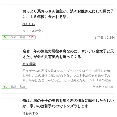
テイル》になっていた。 同じ檻に入っていた子供を看病したのに
て、無事に大学生になった―― 恋人である藤崎颯斗と共に。 だ
殺されかけ、王である兄には冷たくされ…………それでもめげず
が、大学という“自由すぎる”世界は、ふたりの関係を少しずつ揺
に頑張ります！ 俺を襲ったことで連れて行かれた子供を助けるた
おっとり系おっさん領主が、渋々お嫁さんにした男の子
らがせていく。 「付き合ってるけど、誰にも言っていない」 その
めに、まずは脱獄からだ！ 重複投稿:小説家になろう（ムーンライ
に、１５年後に食われる話。
選択が、予想以上のすれ違いを生んでいった。 モテ地獄の再来、
トノベルズ） 注意: 残酷な描写あり 表紙は力不足な自作イラスト
空気を読み続ける日々、 そして自分で自分を苦しめていた“頑張
誤字脱字が多いです！ お気に入り・感想ありがとうございます。
梅したら
る癖”。 甘えたくても甘えられない―― そんな悠真の隣で、颯斗
皆さんありがとうございました！ BLランキング1位（2021/8/1 2
はずっと静かに手を差し伸べ続ける。 過去に縛られていた悠真
タイトルが全て
0:02） HOTランキング15位（2021/8/1 20:02） 他サイト日間BL
が、未来を見つめ直すまでの じれ甘・再構築・すれ違いと回復の
文字数：1,244
BL
完結
短編
R15
ランキング2位（2019/2/21 20:00） ツンデレ、執着キャラ、おバ
キャンパス・ラブストーリー。 今度こそ、言葉にする。 「好きだ
カ主人公、魔法、主人公嫌われ→愛されです。 いらないと思いま
よ」って、ちゃんと。
すが感想・ファンアート？などのSNSタグは #嫌01 です。私
余命一年の無気力悪役令息なのに、ヤンデレ皇太子と天
も宣伝や時々描くイラストに使っています。利用していただいて
才たちが命の共有契約を迫ってくる
構いません！
月夜 闇花
乙女ゲームの悪役令息ルシル・ヴァン・クロイツに転生した俺。
しかし、この身体は魔力が命を食いつぶす不治の病を患ってお
り、余命はあと一年だった。 どうせ死ぬなら、シナリオの破滅フ
ラグを回避し、誰の記憶にも残らず静かに消え去りたい。 そう願
文字数：41,951
BL
完結
短編
って王太子アルフレッドに婚約破棄を申し出た。 ――だが、それ
がすべての狂気の始まりだった。 「君の手はひどく冷たいね。ま
るで死人のようだ。……婚約の破棄は認めない」 何も望まず、た
俺は北国の王子の失脚を狙う悪の側近に転生したらしい
だ消えようとするルシルの儚げな諦観は、逆に攻略対象たちのド
が、寒いのは苦手なのでトンズラします
ス黒い支配欲と執着に火をつけてしまう。 ヤンデレ王太子アルフ
レッドの圧倒的な拘束。 実直な騎士ガレッドの盲目的な献身。 天
椿谷あずる