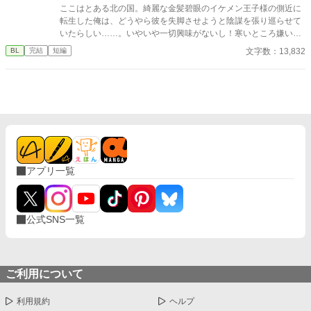
才魔術師ノアの狂気的な探究。 ルシルが死の淵へ沈み込もうとし
ここはとある北の国。綺麗な金髪碧眼のイケメン王子様の側近に
たとき、三人は神の理に逆らう禁忌の魔術を実行する。 それは、
転生した俺は、どうやら彼を失脚させようと陰謀を張り巡らせて
自らの命と魔力をルシルの身体へ直接繋ぎ止める『命の共有契
いたらしい……。いやいや一切興味がないし！寒いところ嫌いだ
約』だった――。 「君はもう、どこへも行けない。永遠に、私た
し！よし、やめよう！ こうして俺は逃亡することに決めた。
文字数：13,832
BL
完結
短編
ちと共にあるんだ」 死んで逃げることすら許されない豪奢な鳥籠
の中、悪役令息は息が詰まるほど甘い絶望と幸福に溺れていく。
ヤンデレ執着BLファンタジー、ここに開幕。
アプリ一覧
公式SNS一覧
ご利用について
利用規約
ヘルプ