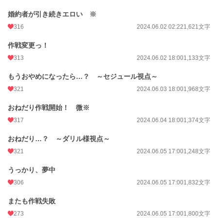
月間ポイント
3,721 pt (10,492 位)
婚約者が引き続きエロい ※
年間ポイント
50,237 pt (10,419 位)
316
2024.06.02 02:22
1,621文字
累計ポイント
329,573 pt (14,224 位)
作戦変更っ！
313
2024.06.02 18:00
1,133文字
もうおやめになったら…？ ～セジュール視点～
321
2024.06.03 18:00
1,968文字
おねだり作戦開始！ 微※
317
2024.06.04 18:00
1,374文字
おねだり…？ ～ダリル様視点～
321
2024.06.05 17:00
1,248文字
うっかり、夢中
306
2024.06.05 17:00
1,832文字
またも作戦失敗
273
2024.06.05 17:00
1,800文字