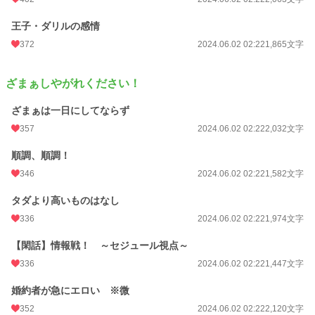
＜注意＞
※女性キャラ数名登場します
王子・ダリルの感情
※妙に法律を気にするスタイル
※世界史のテストに出てくる用語がちらほら
372
2024.06.02 02:22
1,865文字
※人死に発生します
……以上の事、地雷になる方はお引き返しください！
ざまぁしやがれください！
小説
17,079 位 / 228,963 件
ざまぁは一日にしてならず
357
2024.06.02 02:22
2,032文字
BL
4,211 位 / 31,472 件
順調、順調！
お気に入り
538
346
2024.06.02 02:22
1,582文字
24h.ポイント
49 pt
タダより高いものはなし
文字数
416,859
336
2024.06.02 02:22
1,974文字
更新日時
2024.12.17 21:51
【閑話】情報戦！ ～セジュール視点～
初回公開日時
2024.05.21 00:44
336
2024.06.02 02:22
1,447文字
初回完結日時
2024.11.12 13:18
婚約者が急にエロい ※微
週間ポイント
691 pt (11,624 位)
352
2024.06.02 02:22
2,120文字