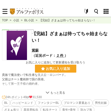
TOP
>
小説
>
BL小説
>
【完結】ざまぁは待ってちゃ始まらない！
BL
完結
長編
R18
【完結】ざまぁは待ってちゃ始まらな
い！
紫蘇
（近況ボード：
2 件
）
お気に入りに追加して更新通知を受け取ろう
お気に入り追加
貴族で魔法使いで転生者な主人公・ロンバード。
父親はチート魔術師で国の英雄。
そして第一王子様の婚約者。
約束された未来は明るい…
そう、明るいはずなんだけどなぁ。
24h.ポイント
49pt
31,530
BL
ハッピーエンド
ファンタジーBL
ブロマンス要素あり
男性妊娠
「やっぱ俺、王子様の伴侶なんて無理！！」
ざまぁ有り
異世界転生
転生チート
青年×青年
別カプ有