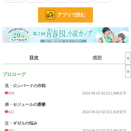
やりたい事をやって何が悪い！
王妃教育とか知らん！
アプリで読む
しきたりなんかもっと知らん！！
「好きな事を仕事にしたい」…そんな現代っ子男子が「バックパッカーになりた
い」という夢を「円満に」叶えるため、ざまぁを狙って奮闘してみたりするお
話。
イケメンで一途な王子様×平和主義な魔術師
目次
感想
★世界設定
プロローグ
剣と魔法のゆるファンタジー。
兄・ロンバードの作戦
男性妊娠可能な世界。
459
2024.06.02 02:21
1,986文字
女性が極端に少ないので、男同士での結婚は普通。
ただし、男同士で子どもを作るのと、男女で子どもを作るのには微妙な差があっ
弟・セジュールの憂鬱
たりなど。
422
2024.06.02 02:22
1,918文字
見切り発車ですが、必ずやハピエンにします！！
父・ギゼルの悩み
402
2024.06.02 02:22
2,063文字