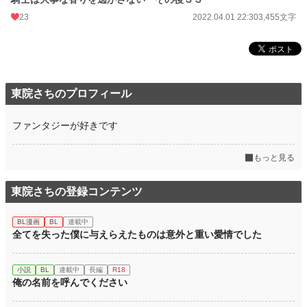
23
2022.04.01 22:30
3,455文字
東院さちのプロフィール
ファンタジーが好きです
もっと見る
東院さちの登録コンテンツ
BL漫画
BL
連載中
全てを失った僕に与えらえたものは意外と重い愛情でした
小説
BL
連載中
長編
R18
俺の名前を呼んでください