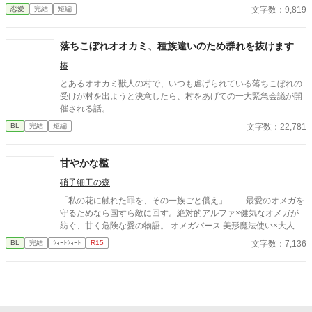
金髪金眼だった。 再び、王太子が毒を盛られ、死にかけた時、我
文字数：9,819
恋愛
完結
短編
が子と対面するが…というお話。
落ちこぼれオオカミ、種族違いのため群れを抜けます
椿
とあるオオカミ獣人の村で、いつも虐げられている落ちこぼれの
受けが村を出ようと決意したら、村をあげての一大緊急会議が開
催される話。
文字数：22,781
BL
完結
短編
甘やかな檻
硝子細工の森
「私の花に触れた罪を、その一族ごと償え」 ――最愛のオメガを
守るためなら国すら敵に回す。絶対的アルファ×健気なオメガが
紡ぐ、甘く危険な愛の物語。 オメガバース 美形魔法使い×大人し
い異世界転移者元司書 魔法世界×獣人世界
文字数：7,136
BL
完結
ｼｮｰﾄｼｮｰﾄ
R15