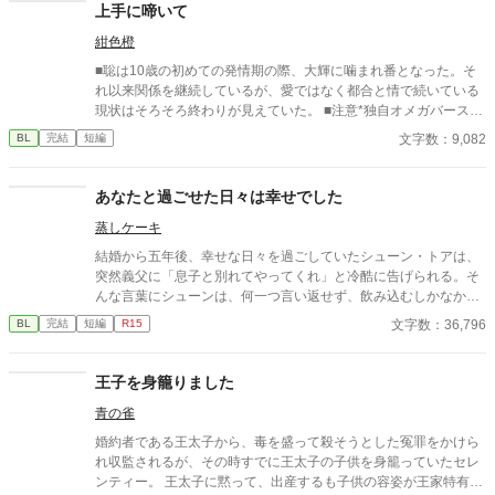
上手に啼いて
紺色橙
■聡は10歳の初めての発情期の際、大輝に噛まれ番となった。そ
れ以来関係を継続しているが、愛ではなく都合と情で続いている
現状はそろそろ終わりが見えていた。 ■注意*独自オメガバース設
定。■『それは愛か本能か』と同じ世界設定です。関係は一切な
文字数：9,082
BL
完結
短編
し。
あなたと過ごせた日々は幸せでした
蒸しケーキ
結婚から五年後、幸せな日々を過ごしていたシューン・トアは、
突然義父に「息子と別れてやってくれ」と冷酷に告げられる。そ
んな言葉にシューンは、何一つ言い返せず、飲み込むしかなかっ
た。そして、夫であるアインス・キールに離婚を切り出すが、ア
文字数：36,796
BL
完結
短編
R15
インスがそう簡単にシューンを手離す訳もなく......。
王子を身籠りました
青の雀
婚約者である王太子から、毒を盛って殺そうとした冤罪をかけら
れ収監されるが、その時すでに王太子の子供を身籠っていたセレ
ンティー。 王太子に黙って、出産するも子供の容姿が王家特有の