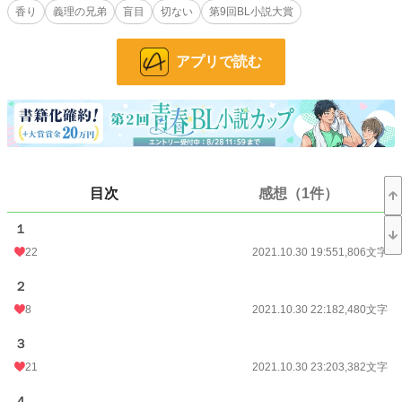
香り
義理の兄弟
盲目
切ない
第9回BL小説大賞
であるローレルの番にさせられてしまった。身体はアルファであるローレルを受
け入れても心は千々に乱れる。そんなレフィにローレルは優しく愛を注ぎ続ける
が……。
アプリで読む
小説
36,982 位 / 228,570 件
BL
9,859 位 / 31,380 件
お気に入り
277
24h.ポイント
7 pt
目次
感想（1件）
文字数
71,636
１
更新日時
2022.04.01 22:30
22
2021.10.30 19:55
1,806文字
初回公開日時
2021.10.30 19:55
２
週間ポイント
314 pt (19,497 位)
8
2021.10.30 22:18
2,480文字
月間ポイント
433 pt (37,398 位)
３
21
2021.10.30 23:20
3,382文字
年間ポイント
2,190 pt (65,015 位)
累計ポイント
93,141 pt (31,580 位)
４