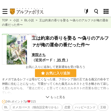
TOP
>
小説
>
BL小説
>
王は約束の香りを娶る 〜偽りのアルファが俺の運命
の番だった件〜
BL
連載中
長編
R18
王は約束の香りを娶る 〜偽りのアルフ
ァが俺の運命の番だった件〜
東院さち
（近況ボード：
35 件
）
お気に入りに追加して更新通知を受け取ろう
お気に入り追加
オメガであるレフィは母が亡くなった後、フロレシア国の王である義父の命令で
神殿に住むことになった。可愛がってくれた義兄エルネストと引き離されて寂し
く思いながらも、『迎えに行く』と言ってくれたエルネストの言葉を信じて待っ
ていた。
義父が亡くなったと報されて、その後でやってきた遣いはエルネストの迎えでな
く、レフィと亡くなった母を憎む侯爵の手先だった。怪我を負わされ視力を失っ
24h.ポイント
7pt
315
たレフィはオークションにかけられる。
BL
オメガバース（独自設定有りかも）
恋愛
ハッピーエンド
王様
オークションで売られてしまったのか、連れてこられた場所でレフィはアルファ