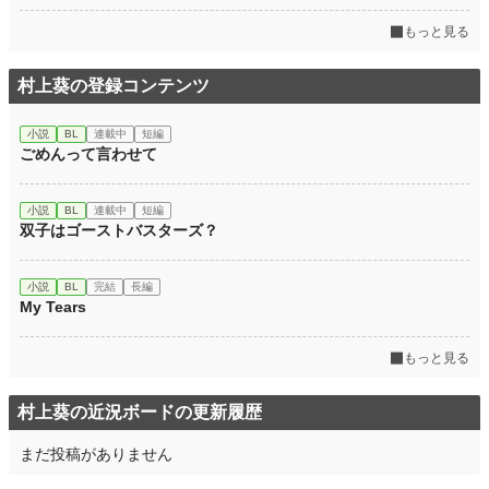
もっと見る
村上葵の登録コンテンツ
小説
BL
連載中
短編
ごめんって言わせて
小説
BL
連載中
短編
双子はゴーストバスターズ？
小説
BL
完結
長編
My Tears
もっと見る
村上葵の近況ボードの更新履歴
まだ投稿がありません