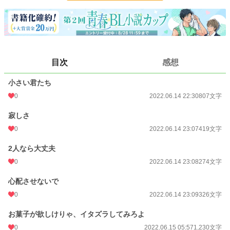
文字数
4,945
更新日時
2022.06.17 01:50
初回公開日時
2022.06.14 22:30
目次
感想
週間ポイント
0 pt (228,837 位)
小さい君たち
月間ポイント
7 pt (116,421 位)
0
2022.06.14 22:30
807文字
年間ポイント
14 pt (182,941 位)
寂しさ
累計ポイント
2,073 pt (164,112 位)
0
2022.06.14 23:07
419文字
2人なら大丈夫
0
2022.06.14 23:08
274文字
心配させないで
0
2022.06.14 23:09
326文字
お菓子が欲しけりゃ、イタズラしてみろよ
0
2022.06.15 05:57
1,230文字