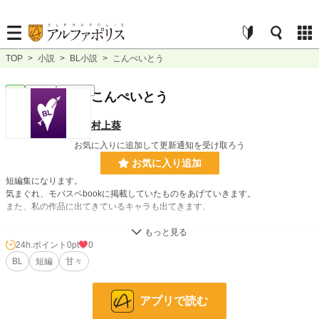
TOP
>
小説
>
BL小説
>
こんぺいとう
BL
連載中
ｼｮｰﾄｼｮｰﾄ
こんぺいとう
村上葵
お気に入りに追加して更新通知を受け取ろう
お気に入り追加
短編集になります。
気まぐれ、モバスペbookに掲載していたものをあげていきます。
また、私の作品に出てきているキャラも出てきます、
小説
228,837 位 / 228,837 件
24h.ポイント
0pt
0
BL
短編
甘々
BL
31,435 位 / 31,435 件
お気に入り
1
アプリで読む
24h.ポイント
0 pt