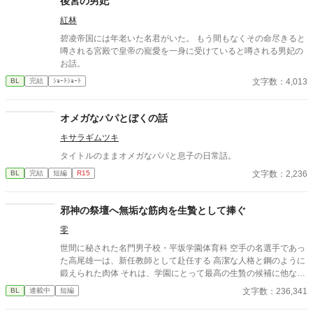
後宮の男妃
い。」 「結婚の日には招待状を送る。必ず来て、席につけよ。」
紅林
--- いくつかのコメントを拝見し、大変申し訳なく思っておりま
す。 私は現在日本語を勉強しており、この文章はAI作品ではあり
碧凌帝国には年老いた名君がいた。 もう間もなくその命尽きると
ませんが、 一部に翻訳ソフトを使用しています。 もし読んでくだ
噂される宮殿で皇帝の寵愛を一身に受けていると噂される男妃の
さる中で日本語のおかしな点をご指摘いただけましたら、 本当に
お話。
ありがたく思います。
文字数：4,013
BL
完結
ｼｮｰﾄｼｮｰﾄ
オメガなパパとぼくの話
キサラギムツキ
タイトルのままオメガなパパと息子の日常話。
文字数：2,236
BL
完結
短編
R15
邪神の祭壇へ無垢な筋肉を生贄として捧ぐ
零
世間に秘された名門男子校・平坂学園体育科 空手の名選手であっ
た高尾雄一は、新任教師として赴任する 高潔な人格と鋼のように
鍛えられた肉体 それは、学園にとって最高の生贄の候補に他なら
なかった 至高の筋肉を持つ、精神を削られ意志をなくした青年を
文字数：236,341
BL
連載中
短編
太古の神に捧げるため、“水”、“風”、“土”の信奉者達が暗躍する 意
志をなくし筋肉の操り人形と化した“デク” 消える教師 山奥の男子