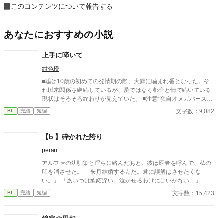
このコンテンツについて報告する
あなたにおすすめの小説
上手に啼いて
紺色橙
■聡は10歳の初めての発情期の際、大輝に噛まれ番となった。そ
れ以来関係を継続しているが、愛ではなく都合と情で続いている
現状はそろそろ終わりが見えていた。 ■注意*独自オメガバース設
定。■『それは愛か本能か』と同じ世界設定です。関係は一切な
文字数：9,082
BL
完結
短編
し。
【bl】砕かれた誇り
perari
アルファの幼馴染と淫らに絡んだあと、彼は医者を呼んで、私の
印を消させた。 「来月結婚するんだ。君に誤解はさせたくな
い。」 「あいつは嫉妬深い。泣かせるわけにはいかない。」 「君
ももう年頃の残り物のオメガだろ？ 俺の印をつけたまま、他の
文字数：15,423
BL
完結
短編
アルファとお見合いするなんてありえない。」 彼は冷たく、けれ
どどこか薄情な笑みを浮かべながら、一枚の小切手を私に投げ渡
す。 「長い間、俺に従ってきたんだから、君を傷つけたりはしな