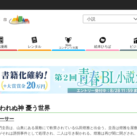
Web
稿漫画
レンタル
絵本ひろば
ビジ
コンテンツ大賞
われぬ神 憂う世界
ーサー
門圭吾は、山奥にある屋敷にて軟禁されている仏田燈雅と出会う。圭吾は燈雅を屋
がそれは誘拐事件として処理され、二人は引き裂かれる。燈雅は再び闇に閉ざされ