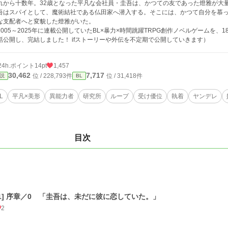
れから十数年。32歳となった平凡な会社員・圭吾は、かつての友であった燈雅が大
吾はスパイとして、魔術結社である仏田家へ潜入する。そこには、かつて自分を慕
な支配者へと変貌した燈雅がいた。
2005～2025年に連載公開していたBL×暴力×時間跳躍TRPG創作ノベルゲームを
話公開し、完結しました！ ifストーリーや外伝を不定期で公開していきます）
24h.ポイント
14pt
1,457
30,462
7,717
位 / 228,793件
位 / 31,418件
説
BL
L
平凡×美形
異能力者
研究所
ループ
受け優位
執着
ヤンデレ
目次
[1] 序章／0 「圭吾は、未だに彼に恋していた。」
2