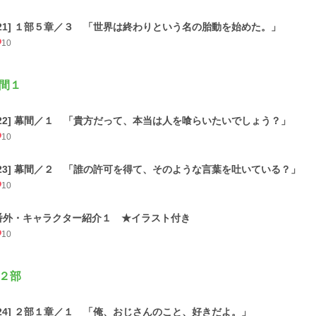
[21] １部５章／３ 「世界は終わりという名の胎動を始めた。」
10
間１
[22] 幕間／１ 「貴方だって、本当は人を喰らいたいでしょう？」
10
[23] 幕間／２ 「誰の許可を得て、そのような言葉を吐いている？」
10
番外・キャラクター紹介１ ★イラスト付き
10
２部
[24] ２部１章／１ 「俺、おじさんのこと、好きだよ。」