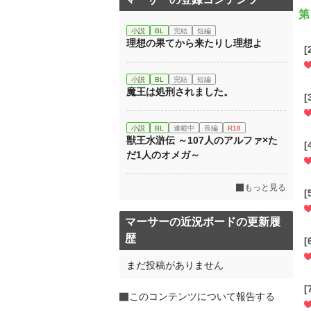
第
小説
BL
完結
短編
理想の果てから来たりし理想よ
小説
BL
完結
短編
魔王は処刑されました。
小説
BL
連載中
長編
R18
獣王水滸伝 ～107人のアルファ×た
だ1人のオメガ～
もっと見る
マーサーの近況ボードの更新履
歴
まだ投稿がありません
このコンテンツについて報告する