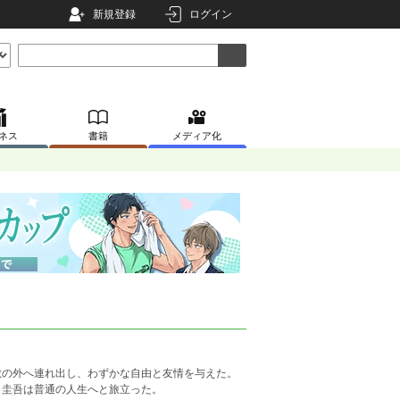
新規登録
ログイン
ネス
書籍
メディア化
敷の外へ連れ出し、わずかな自由と友情を与えた。
、圭吾は普通の人生へと旅立った。