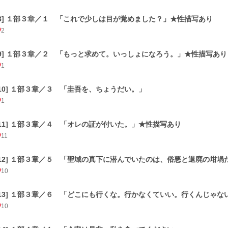
[8] １部３章／１ 「これで少しは目が覚めました？」★性描写あり
2
[9] １部３章／２ 「もっと求めて。いっしょになろう。」★性描写あり
1
[10] １部３章／３ 「圭吾を、ちょうだい。」
1
[11] １部３章／４ 「オレの証が付いた。」★性描写あり
11
[12] １部３章／５ 「聖域の真下に潜んでいたのは、俗悪と退廃の坩
10
[13] １部３章／６ 「どこにも行くな。行かなくていい。行くんじゃ
10