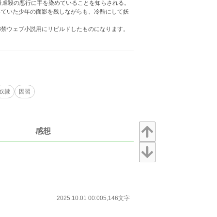
量虐殺の悪行に手を染めていることを知らされる。
っていた少年の面影を残しながらも、冷酷にして妖
、18禁ウェブ小説用にリビルドしたものになります。
奴隷
因習
感想
2025.10.01 00:00
5,146文字