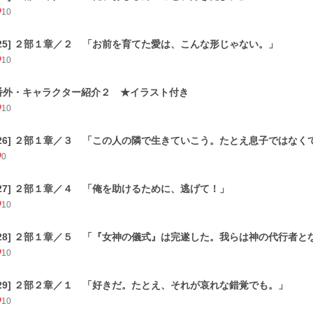
10
[25] ２部１章／２ 「お前を育てた愛は、こんな形じゃない。」
10
番外・キャラクター紹介２ ★イラスト付き
10
[26] ２部１章／３ 「この人の隣で生きていこう。たとえ息子ではなく
0
[27] ２部１章／４ 「俺を助けるために、逃げて！」
10
[28] ２部１章／５ 「『女神の儀式』は完遂した。我らは神の代行者と
10
[29] ２部２章／１ 「好きだ。たとえ、それが哀れな錯覚でも。」
10