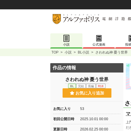
小説
公式漫画
投
TOP
>
小説
>
BL小説
>
さわれぬ神 憂う世界
作品の情報
さわれぬ神 憂う世界
BL
完結
長編
R18
お気に入り追加
さ
お気に入り
53
マ
初回公開日時
2025.10.01 00:00
上
だ
更新日時
2026.02.25 00:00