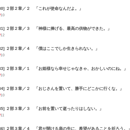
[30] ２部２章／２ 「これが使命なんだよ。」
10
[31] ２部２章／３ 「神様に捧げる、最高の供物ができた。」
12
[32] ２部２章／４ 「僕はここでしか生きられない。」
10
[33] ２部３章／１ 「お姫様なら幸せじゃなきゃ、おかしいのにね。」
10
[34] ２部３章／２ 「おじさんを置いて、勝手にどこかに行くな。」
10
[35] ２部３章／３ 「お前を置いて逝ったりはしない。」
11
[36] ２部３章／４ 「君が開ける扉の先に、希望があることを祈ろう。