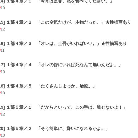
[14] １部４章／１ 「今宵は是非、私を食べてください。」
10
[15] １部４章／２ 「この空気だけが、本物だった。」★性描写あり
12
[16] １部４章／３ 「オレは、圭吾がいればいい。」★性描写あり
11
[17] １部４章／４ 「オレの傍にいれば死なんて無いんだよ。」
10
[18] １部４章／５ 「たくさんしよっか、治療。」
10
[19] １部５章／１ 「だからといって、この手は、離せないよ！」
12
[20] １部５章／２ 「そう簡単に、嫌いになれるかよ。」
10