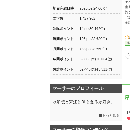
そ
圭
初回完結日時
2026.02.24 00:07
艶
（
文字数
1,427,362
全
24h.ポイント
14 pt (30,462位)
週間ポイント
105 pt (33,630位)
小
月間ポイント
738 pt (28,560位)
B
年間ポイント
52,369 pt (10,064位)
累計ポイント
52,446 pt (43,522位)
マーサーのプロフィール
序
水滸伝と宋江とBLと創作が好き。
もっと見る
マーサーの登録コンテンツ