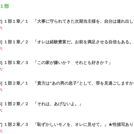
１部
[2] １部１章／１ 「大事に守られてきた次期当主様を、自分は連れ出
1
[3] １部１章／２ 「オレは経験豊富だ。お前を満足させる自信もある。
1
[4] １部１章／３ 「この家が嫌いか？ それとも好きか？」
2
[5] １部２章／１ 「貴方は“あの男の息子”として、罪を見過ごします
1
[6] １部２章／２ 「それは、あげないよ。」
1
[7] １部２章／３ 「恥ずかしいモノを、オレに見せて。」★性描写あり
2